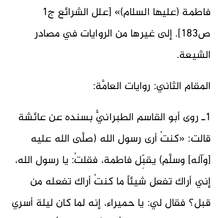
فاطمة (عليها السلام)» [علل الشرائع ج1
ص183]. إلى غيرها من الروايات في مصادر
الشيعة.
المقام الثاني: روايات العامَّة:
1ـ روى أبو القاسم الطبرانيُّ بسنده عن عائشة
قالت: «كنتُ أرى رسول الله (صلَّى الله عليه
[وآله] وسلَّم) يقبِّل فاطمة، فقلتُ: يا رسول الله،
إني أراك تفعل شيئاً ما كنتُ أراك تفعله من
قبل؟ فقال لي: يا حميراء، إنه لما كان ليلة أسري