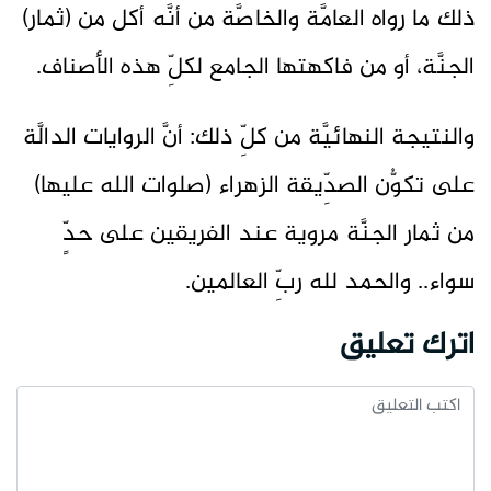
ذلك ما رواه العامَّة والخاصَّة من أنَّه أكل من (ثمار)
الجنَّة، أو من فاكهتها الجامع لكلِّ هذه الأصناف.
والنتيجة النهائيَّة من كلِّ ذلك: أنَّ الروايات الدالَّة
على تكوُّن الصدِّيقة الزهراء (صلوات الله عليها)
من ثمار الجنَّة مروية عند الفريقين على حدٍّ
سواء.. والحمد لله ربِّ العالمين.
اترك تعليق