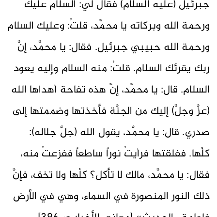
جبرئيل (عليه السلام) فقال لي: السلام عليك
ورحمة الله وبركاته يا محمَّد، قلتُ: وعليك السلام
ورحمة الله حبيبي جبرئيل. فقال: يا محمَّد، إنَّ
ربك يقرئك السلام. قلتُ: منه السلام وإليه يعود
السلام. قال: يا محمَّد، إنَّ هذه تفاحة أهداها الله
(عزَّ وجلَّ) إليك من الجنَّة فأخذتها وضممتها إلى
صدري. قال: يا محمَّد، يقول الله (جلَّ جلاله):
كلْها. ففلقتها فرأيتُ نوراً ساطعاً ففزعتُ منه،
فقال: يا محمَّد، مالك لا تأكل؟ كلْها ولا تخف، فإنَّ
ذلك النور المنصورة في السماء، وهي في الأرض