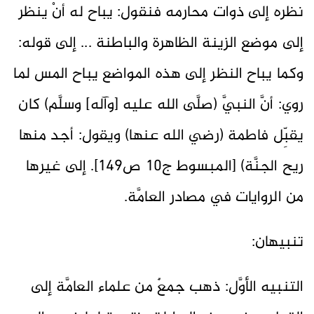
نظره إلى ذوات محارمه فنقول: يباح له أنْ ينظر
إلى موضع الزينة الظاهرة والباطنة ... إلى قوله:
وكما يباح النظر إلى هذه المواضع يباح المس لما
روي: أنَّ النبيَّ (صلَّى الله عليه [وآله] وسلَّم) كان
يقبِّل فاطمة (رضي الله عنها) ويقول: أجد منها
ريح الجنَّة) [المبسوط ج10 ص149]. إلى غيرها
من الروايات في مصادر العامَّة.
تنبيهان:
التنبيه الأوَّل: ذهب جمعٌ من علماء العامَّة إلى