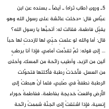
5ـ وروى (طاب ثراه) ـ أيضاً ـ بسنده عن ابن
عبَّاس قال: «دخلت عائشة على رسول الله وهو
يقبِّل فاطمة، فقالت له: أتحبُّها يا رسول الله؟
قال: أما والله لو علمتِ حبِّي لها لازددتِ لها حباً
... إلى قوله: ثمَّ تقدَّمت أمامي، فإذا أنا برطبٍ
ألين من الزبد، وأطيب رائحة من المسك، وأحلى
من العسل، فأخذتُ رطبة فأكلتها فتحوَّلت
الرطبة نطفةً في صُلبي، فلما أنْ هبطتُ إلى
الأرض واقعتُ خديجة بفاطمة، ففاطمةُ حوراء
إنسية، فإذا اشتقتُ إلى الجنَّة شممتُ رائحة