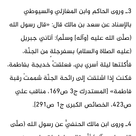
3ـ وروى الحاكم وابن المغازلي والسيوطي
بالإسناد عن سعد بن مالك قال: «قال رسول الله
(صلَّى الله عليه [وآله] وسلَّم): أتاني جبريل
(عليه الصلاة والسلام) بسفرجلةٍ من الجنَّة،
فأكلتها ليلة أسري بي، فعلقتْ خديجة بفاطمة،
فكنت إذا اشتقت إلى رائحة الجنَّة ‌شممتُ ‌رقبة
‌فاطمة» [المستدرك ج3 ص169، مناقب علي
ص423، الخصائص الكبرى ج1 ص291].
4ـ وروى ابن مالك الحنفيُّ عن رسول الله (صلَّى