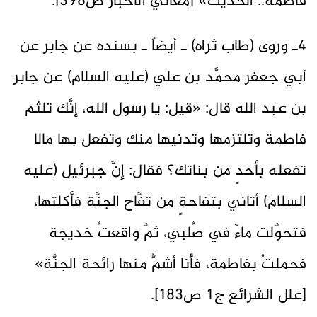
فاطمة.. الحديث» [معاني الأخبار ص396].
4ـ وروى (طاب ثراه) ـ أيضاً ـ بسنده عن جابر عن
أبي جعفر محمَّد بن علي (عليه السلام) عن جابر
بن عبد الله قال: «قيل: يا رسول الله، إنَّك تلثم
فاطمة وتلتزمها وتدنيها منك وتفعل بها مالا
تفعله بأحدٍ من بناتك؟ فقال: إنَّ جبرئيل (عليه
السلام) أتاني بتفاحةٍ من تفَّاح الجنَّة فأكلتها،
فتحوَّلت ماءً في صُلبي، ثمَّ واقعتُ خديجة
فحملتْ بفاطمة، فأنا أشمُّ منها رائحة الجنَّة»
[علل الشرائع ج1 ص183].