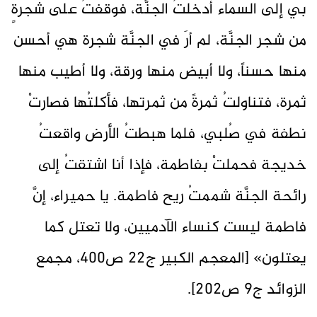
بي إلى السماء أدخلتُ الجنَّة، فوقفتُ على شجرةٍ
من شجر الجنَّة، لم أرَ في الجنَّة شجرة هي أحسن
منها حسناً، ولا أبيض منها ورقة، ولا أطيب منها
ثمرة، فتناولتُ ثمرةً من ثمرتها، فأكلتُها فصارتْ
نطفة في صُلبي، فلما هبطتُ الأرض واقعتُ
خديجة فحملتْ بفاطمة، فإذا أنا اشتقتُ إلى
رائحة الجنَّة شممتُ ريح فاطمة. يا حميراء، إنَّ
فاطمة ليست كنساء الآدميين، ولا تعتل كما
يعتلون» [المعجم الكبير ج22 ص400، مجمع
الزوائد ج9 ص202].