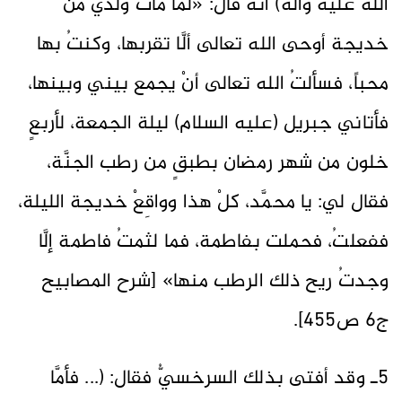
الله عليه وآله) أنَّه قال: «لما ‌مات ‌ولدي ‌من
‌خديجة أوحى الله تعالى ألَّا تقربها، وكنتُ بها
محباً، فسألتُ الله تعالى أنْ يجمع بيني وبينها،
فأتاني جبريل (عليه السلام) ليلة الجمعة، لأربعٍ
خلون من شهر رمضان بطبقٍ من رطب الجنَّة،
فقال لي: يا محمَّد، كلْ هذا وواقِعْ خديجة الليلة،
ففعلتُ، فحملت بفاطمة، فما لثمتُ فاطمة إلَّا
وجدتُ ريح ذلك الرطب منها» [شرح المصابيح
ج6 ص455].
5ـ وقد أفتى بذلك السرخسيُّ فقال: (... فأمَّا