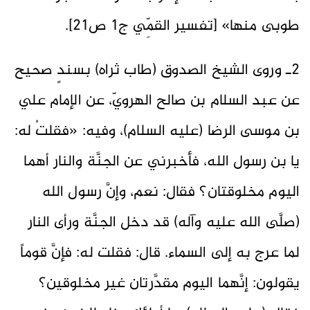
طوبى منها» [تفسير القمِّي ج1 ص21].
2ـ وروى الشيخ الصدوق (طاب ثراه) بسندٍ صحيح
عن عبد السلام بن صالح الهرويّ، عن الإمام علي
بن موسى الرضا (عليه السلام)، وفيه: «فقلتُ له:
يا بن رسول الله، فأخبرني عن الجنَّة والنار أهما
اليوم مخلوقتان؟ فقال: نعم، وإنَّ رسول الله
(صلَّى الله عليه وآله) قد دخل الجنَّة ورأى النار
لما عرج به إلى السماء. قال: فقلت له: فإنَّ قوماً
يقولون: إنَّهما اليوم مقدَّرتان غير مخلوقين؟