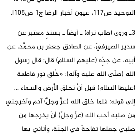
التوحيد ص117، عيون أخبار الرضا ج1 ص105].
3ـ وروى (طاب ثراه) ـ أيضاً ـ بسندٍ معتبر عن
سدير الصيرفيّ، عن الصادق جعفر بن محمَّد، عن
أبيه، عن جدِّه (عليهم السلام) قال: قال رسول
الله (صلَّى الله عليه وآله): «خُلق نور فاطمة
(عليها السلام) قبل أنْ تخلق الأرض والسماء ...
إلى قوله: فلما خلق الله (عزَّ وجلَّ) آدم وأخرجني
من صلبه أحب الله (عزَّ وجلَّ) أنْ يخرجها من
صلبي جعلها تفاحةً في الجنَّة، وأتاني بها