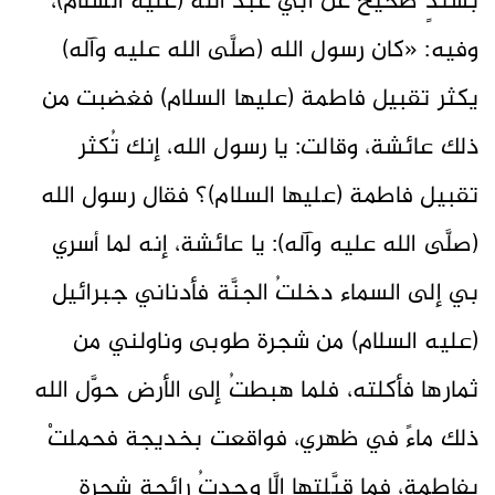
بسندٍ صحيح عن أبي عبد الله (عليه السلام)،
وفيه: «كان رسول الله (صلَّى الله عليه وآله)
يكثر تقبيل فاطمة (عليها السلام) فغضبت من
ذلك عائشة، وقالت: يا رسول الله، إنك تُكثر
تقبيل فاطمة (عليها السلام)؟ فقال رسول الله
(صلَّى الله عليه وآله): يا عائشة، إنه لما أسري
بي إلى السماء دخلتُ الجنَّة فأدناني جبرائيل
(عليه السلام) من شجرة طوبى وناولني من
ثمارها فأكلته، فلما هبطتُ إلى الأرض حوَّل الله
ذلك ماءً في ظهري، فواقعت بخديجة فحملتْ
بفاطمة، فما قبَّلتها إلَّا وجدتُ رائحة شجرة