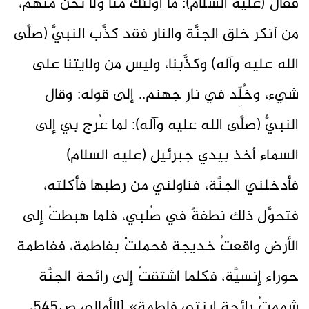
فقال (عليه السلام): ما أولئك منا ولا نحن منهم،
من أنكر خلق الجنَّة والنار فقد كذَّب النبيَّ (صلَّى
الله عليه وآله) وكذَّبنا، وليس من ولايتنا على
شيء، وخُلِّد في نار جهنم.. إلى قوله: وقال
النبيُّ (صلَّى الله عليه وآله): لما عُرج بي إلى
السماء أخذ بيدي جبرئيل (عليه السلام)
فأدخلني الجنَّة، فناولني من رطبها فأكلته،
فتحوَّل ذلك نطفةً في صُلبي، فلما هبطتُ إلى
الأرض واقعتُ خديجة فحملتْ بفاطمة، ففاطمة
حوراء إنسيَّة، فكلما اشتقتُ إلى رائحة الجنَّة
شممتُ رائحة ابنتي فاطمة» [الأمالي ص545،