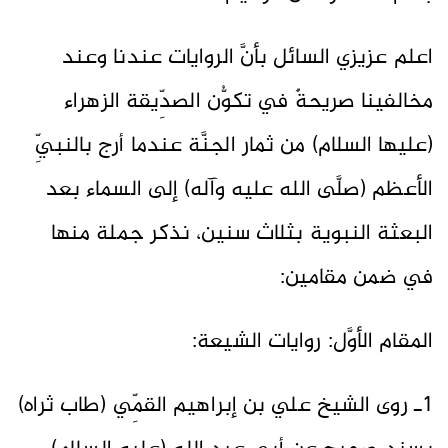
اعلم عزيزي السائل بأنَّ الروايات عندنا وعند
مخالفينا صريحةٌ في تكوُّن الصدِّيقة الزهراء
(عليها السلام) من ثمار الجنَّة عندما أرج بالنبيِّ
الأعظم (صلَّى الله عليه وآله) إلى السماء بعد
البعثة النبوية بثلاث سنين، نذكر جملة منها
في ضمن مقامين:
المقام الأوَّل: روايات الشيعة:
1ـ روى الشيخ علي بن إبراهيم القمِّي (طاب ثراه)