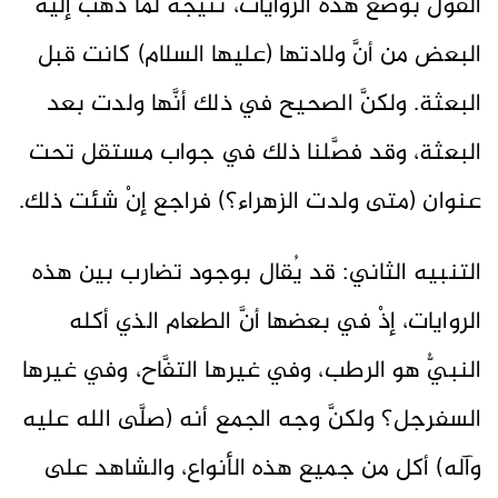
القول بوضع هذه الروايات، نتيجة لما ذهب إليه
البعض من أنَّ ولادتها (عليها السلام) كانت قبل
البعثة. ولكنَّ الصحيح في ذلك أنَّها ولدت بعد
البعثة، وقد فصَّلنا ذلك في جواب مستقل تحت
عنوان (متى ولدت الزهراء؟) فراجع إنْ شئت ذلك.
التنبيه الثاني: قد يُقال بوجود تضارب بين هذه
الروايات، إذْ في بعضها أنَّ الطعام الذي أكله
النبيُّ هو الرطب، وفي غيرها التفَّاح، وفي غيرها
السفرجل؟ ولكنَّ وجه الجمع أنه (صلَّى الله عليه
وآله) أكل من جميع هذه الأنواع، والشاهد على