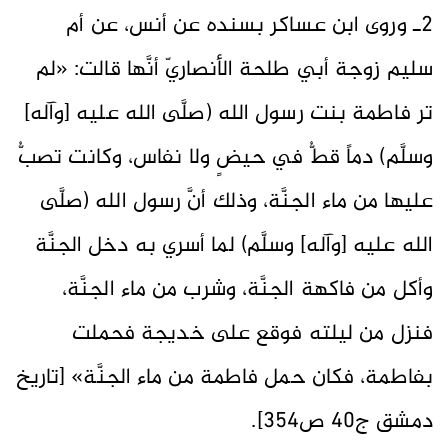
2ـ وروى ابن عساكر بسنده عن أنس، عن أم
سليم زوجة أبي طلحة الأنصاريّ أنَّها قالت: «لم
تر فاطمة بنت رسول الله (صلَّى الله عليه [وآله]
وسلَّم) دماً قطُّ في حيضٍ ولا نفاس، وكانت تصبُّ
عليها من ماء الجنَّة، وذلك أنَّ رسول الله (صلَّى
الله عليه [وآله] وسلَّم) لما أسري به دخل الجنَّة
وأكل من فاكهة الجنَّة، وشرب من ماء الجنَّة،
فنزل من ليلته فوقع على خديجة فحملت
بفاطمة، فكان حمل فاطمة من ماء الجنَّة» [تاريخ
دمشق ج40 ص354].