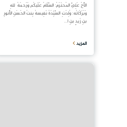
الأَخُ عَلِيٌّ المُحتَرَمُ: السَّلَامُ عَلَيكُم وَرَحمَةُ ٱللهِ
وَبَرَكَاتُه: وُلِدَتِ السَّيِّدَةُ نَفِيسةُ بِنتُ الحَسَنِ الأَنورِ
بنِ زَيدٍ بنِ ا...
المزيد