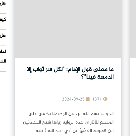
هل 
كيف
هل 
لما
النب
ما معنى قول الإمام: "لكل سر ثواب إلا
الدمعة فينا"؟
2024-09-25
1871
الجواب:بسم الله الرحمن الرحيملا يخفى على
المتتبّع للآثار أنّ هذه الرواية رواها شيخ المحدّثين
ابن قولويه القمّيّ عن أبي عبد الله (عليه