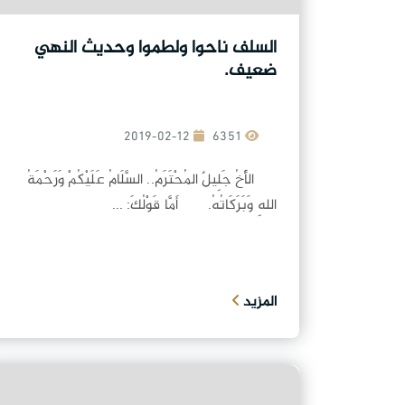
السلف ناحوا ولطموا وحديث النهي
ضعيف.
2019-02-12
6351
الأَخُ جَلِيلٌ المُحْتَرَمُ.. السَّلَامُ عَلَيْكُمْ وَرَحْمَةُ
اللهِ وَبَرَكَاتُهُ. أَمَّا قَوْلُكَ: ...
المزيد