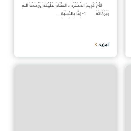
الأخُ كَرِيمٌ المُحْتَرَمُ.. السَّلَامُ عَلَيْكُمْ وَرَحْمَةُ اللهِ
وَبَرَكَاتُهُ. 1- إِمَّا بِالنِّسْبَةِ ...
المزيد