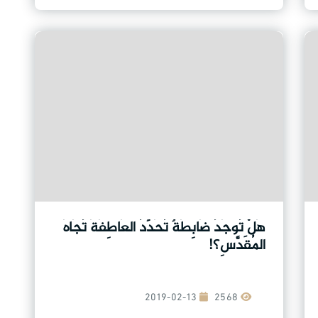
هَلْ تُوجَدُ ضَابِطَةٌ تُحَدِّدُ العَاطِفَةَ تُجَاهَ
المُقَدَّسِ؟!
2019-02-13
2568