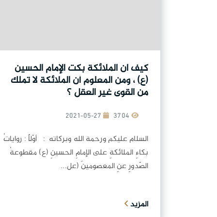
كيف ان الملائكة بكت الإمام الحسين
(ع) ، ومن المعلوم أن الملائكة لا تملك
من القوى غير العقل ؟
2021-05-27
3704
السلام عليكم ورحمة الله وبركاته : أوّلاً : رواياتُ
بكاءِ الملائكةِ على الإمامِ الحسينِ (ع) مقطوعةُ
الصّدورِ عنِ المعصومينَ (عل...
المزيد