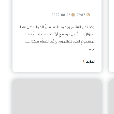
2022-08-25
7987
وعليكم السّلام ورحمةُ الله. قبلَ الجوابِ عن هذا
السؤالِ لا بدَّ مِن توضيحِ أنّ الحديثَ ليسَ بهذا
المضمونِ الذي نقلتموه، وإنّما لفظُه هكذا عن
الإ...
المزيد