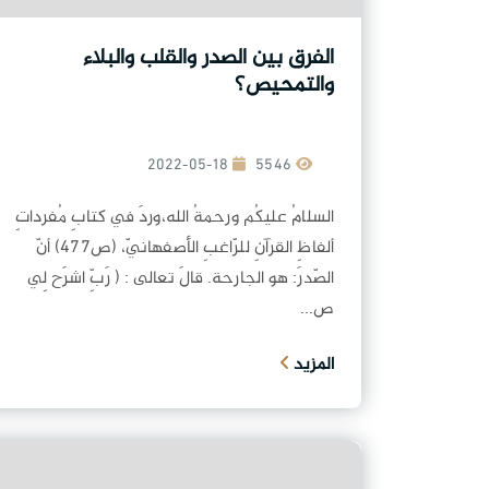
الفرق بين الصدر والقلب والبلاء
والتمحيص؟
2022-05-18
5546
السلامُ عليكُم ورحمةُ الله،وردَ في كتابِ مُفرداتِ
ألفاظِ القرآنِ للرّاغبِ الأصفهانيّ، (ص477) أنّ
الصّدرَ: هو الجارحة. قالَ تعالى : ( رَبِّ اشرَح لِي
ص...
المزيد