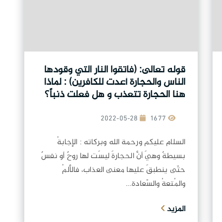
قوله تعالى: (فاتقوا النار التي وقودها
الناس والحجارة أعدت للكافرين) : لماذا
هنا الحجارة تتعذب و هل فعلت ذنباً؟
2022-05-28
1677
السلام عليكم ورحمة الله وبركاته : الإجابةُ
بسيطةٌ وهيَ أنَّ الحجارةَ ليسَت لها روحٌ أو نفسٌ
حتّى ينطبقَ عليها معنى العذاب، فالألمُ
والمُتعةُ والسّعادة...
المزيد