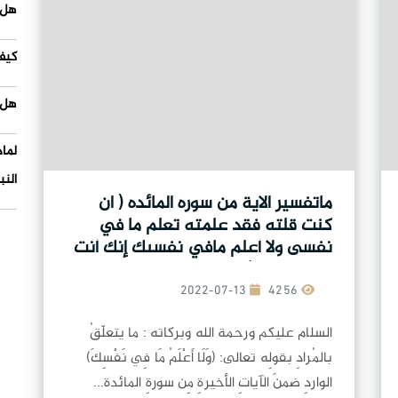
هل 
كيف
هل 
لما
النب
ماتفسير الاية من سوره المائده ( ان
كنت قلته فقد علمته تعلم ما في
نفسى ولا أعلم مافي نفسىك إنك أنت
علم الغيوب)
2022-07-13
4256
السلام عليكم ورحمة الله وبركاته : ما يتعلّقُ
بالمُرادِ بقولِه تعالى: (وَلَا أَعْلَمُ مَا فِي نَفْسِكَ)
الواردِ ضمنَ الآياتِ الأخيرةِ مِن سورةِ المائدة...