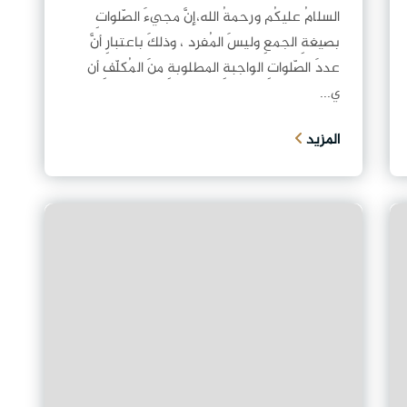
السلامُ عليكُم ورحمةُ الله،إنَّ مجيءَ الصّلواتِ
بصيغةِ الجمعِ وليسَ المُفرد ، وذلكَ باعتبارِ أنَّ
عددَ الصّلواتِ الواجبةِ المطلوبةِ منَ المُكلّفِ أن
ي...
المزيد