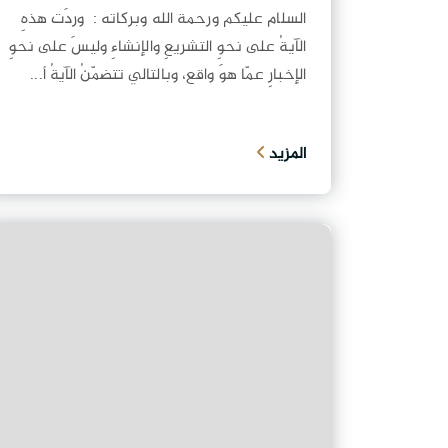
السلام عليكم ورحمة الله وبركاته : وردَت هذهِ
الآيةُ على نحوِ التشريعِ والإنشاءِ وليسَ على نحوِ
الإخبارِ عمّا هوَ واقع، وبالتالي تتضمّنُ الآيةُ أ...
المزيد