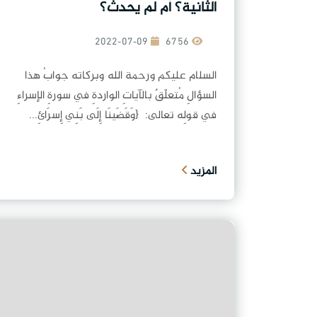
الثانية؟ أم لم يحدث؟
2022-07-09
6756
السلام عليكم ورحمة الله وبركاته جوابُ هذا
السؤالِ مُتعلّقٌ بالآياتِ الواردةِ في سورةِ الإسراءِ
في قولِه تعالى: {وَقَضَينَا إِلَى بَنِي إِسرَائِ...
المزيد