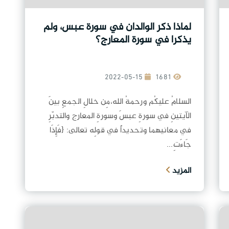
لماذا ذكر الوالدان في سورة عبس، ولم
يذكرا في سورة المعارج؟
2022-05-15
1681
السلامُ عليكُم ورحمةُ الله،مِن خلالِ الجمعِ بينَ
الآيتينِ في سورةِ عبسَ وسورةِ المعارج والتدبّرِ
في معانيهما وتحديداً في قولِه تعالى: {فَإِذَا
جَاءَتِ...
المزيد