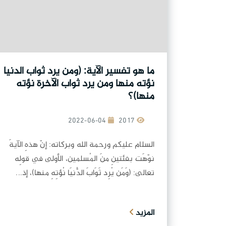
ما هو تفسير الآية: (ومن يرد ثواب الدنيا
نؤته منها ومن يرد ثواب الآخرة نؤته
منها)؟
2022-06-04
2017
السلام عليكم ورحمة الله وبركاته: إنّ هذهِ الآيةَ
نوّهَت بفئتينِ منَ المُسلمين، الأولى في قولِه
تعالى: (وَمَن يُرِد ثَوَابَ الدُّنيَا نُؤتِهِ منها)، إذ...
المزيد