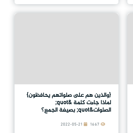
{والذين هم على صلواتهم يحافظون}
لماذا جاءت كلمة &quot;
الصلوات&quot; بصيغة الجمع؟
2022-05-21
1667