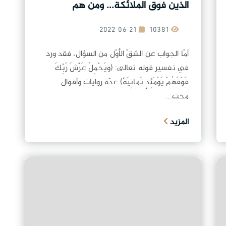
الذين فوق الملائكة... ومن هم
الكروبيين ؟
2022-06-21
10381
أمّا الجواب عن الشقّ الأوّل من السؤال، فقد ورد
في تفسير قوله تعالى: (ويَحْمِلُ عَرْشَ رَبِّكَ
فَوْقَهُمْ يَوْمَئِذٍ ثَمانِيَةٌ) عدّة روايات وأقوال
مخت...
المزيد