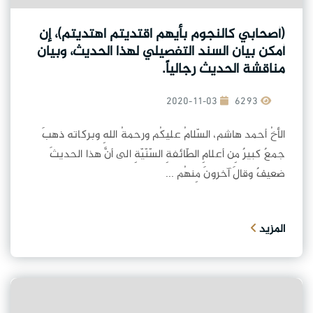
(أصحابي كالنجوم بأيهم اقتديتم اهتديتم)، إن
أمكن بيان السند التفصيلي لهذا الحديث، وبيان
مناقشة الحديث رجالياً.
2020-11-03
6293
الأخُ أحمد هاشم، السّلامُ عليكُم ورحمةُ اللهِ وبركاته ذهبَ
جمعٌ كبيرٌ مِن أعلامِ الطّائفةِ السّنّيّةِ الى أنَّ هذا الحديثَ
ضعيفٌ وقالَ آخرونَ مِنهُم ...
المزيد