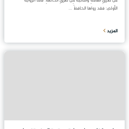
من طُرقِ العامّةِ والثّانية مِن طُرقِ الخاصّةِ. فأمّا الرّوايةُ
الأولى: فقد رواها الحافظُ ...
المزيد