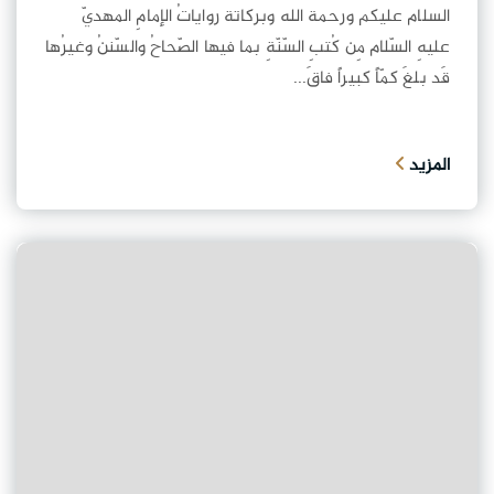
السلام عليكم ورحمة الله وبركاتة رواياتُ الإمامِ المهديّ
عليهِ السّلام مِن كُتبِ السّنّةِ بما فيها الصّحاحُ والسّننُ وغيرُها
قَد بلغَ كمّاً كبيراً فاقَ...
المزيد