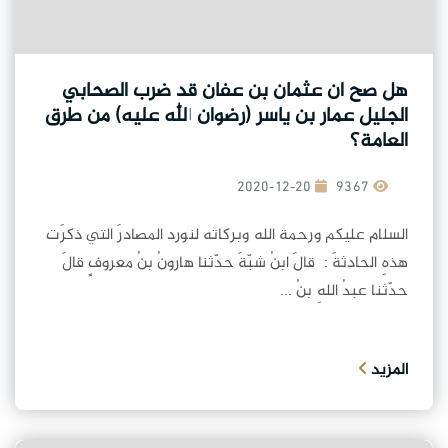
هل صح ان عثمان بن عفان قد ضرب الصحابي
الجليل عمار بن ياسر (رضوان الله عليه) من طرق
العامة؟
2020-12-20
9367
السلام عليكم ورحمة الله وبركاته لنورد المصادرَ التي ذكرَت
هذهِ الحادثةَ : قالَ ابنُ شبّةَ حدّثنا هارونُ بنُ معروفٍ قالَ
حدّثنا عبدُ اللهِ بنُ ...
المزيد