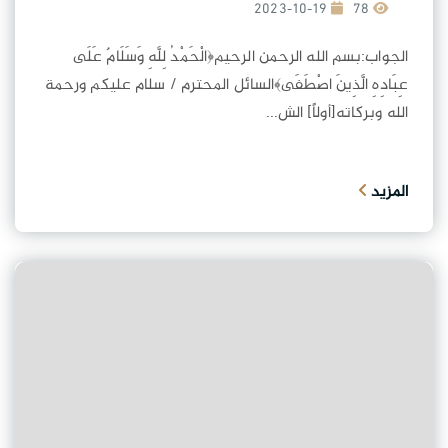
2023-10-19
78
الجواب:بسم الله الرحمن الرحيم﴿الْحَمْدُ لِلَّهِ وَسَلَامٌ عَلَى
عِبَادِهِ الَّذِينَ اصْطَفَى﴾السائل المحترم / سلام عليكم ورحمة
الله وبركاته[أولاً] الش...
المزيد