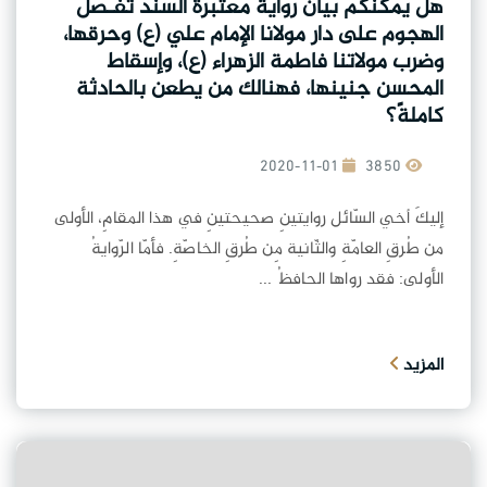
هل يمكنكم بيان رواية معتبرة السند تفـصل
الهجوم على دار مولانا الإمام علي (ع) وحرقها،
وضرب مولاتنا فاطمة الزهراء (ع)، وإسقاط
المحسن جنينها، فهنالك من يطعن بالحادثة
كاملةً؟
2020-11-01
3850
إليكَ أخي السّائل روايتينِ صحيحتينِ في هذا المقامِ، الأولى
من طُرقِ العامّةِ والثّانية مِن طُرقِ الخاصّةِ. فأمّا الرّوايةُ
الأولى: فقد رواها الحافظُ ...
المزيد