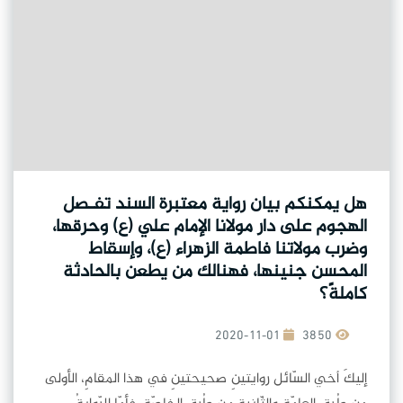
هل يمكنكم بيان رواية معتبرة السند تفـصل
الهجوم على دار مولانا الإمام علي (ع) وحرقها،
وضرب مولاتنا فاطمة الزهراء (ع)، وإسقاط
المحسن جنينها، فهنالك من يطعن بالحادثة
كاملةً؟
2020-11-01
3850
إليكَ أخي السّائل روايتينِ صحيحتينِ في هذا المقامِ، الأولى