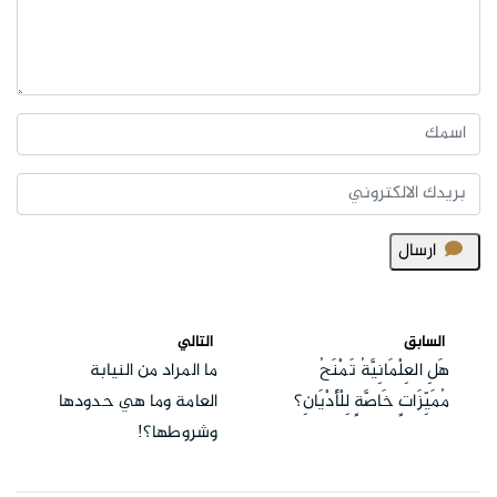
ارسال
السابق
التالي
هَلِ العِلْمَانِيَّةُ تَمْنَحُ
ما المراد من النيابة
مُمَيِّزَاتٍ خَاصَّةٍ لِلْأَدْيَانِ؟
العامة وما هي حدودها
وشروطها؟!