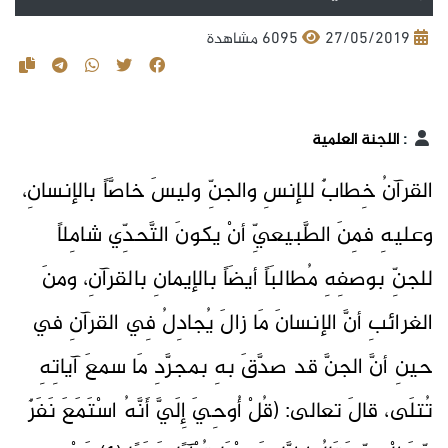
27/05/2019
6095 مشاهدة
:
اللجنة العلمية
القرآنُ خِطابٌ للإنسِ والجنِّ وليسَ خاصَّاً بالإنسانِ،
وعليهِ فمِنَ الطَّبيعيِّ أنْ يكونَ التَّحدِّي شامِلاً
للجنِّ بوصفِهِ مُطالبَاً أيضَاً بالإيمانِ بالقرآنِ، ومنَ
الغرائبِ أنَّ الإنسانَ مَا زالَ يُجادِلُ فِي القرآنِ في
حينِ أنَّ الجنَّ قد صدَّقَ بهِ بمجرَّدِ مَا سمعَ آياتِهِ
تُتلَى، قالَ تعالى: (قُلْ أُوحِيَ إِلَيَّ أَنَّهُ اسْتَمَعَ نَفَرٌ