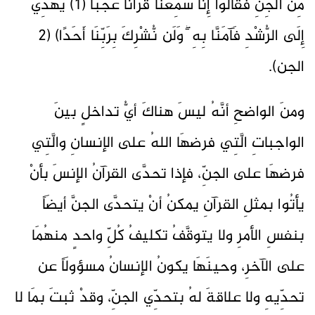
مِّنَ الْجِنِّ فَقَالُوا إِنَّا سَمِعْنَا قُرْآنًا عَجَبًا (1) يَهْدِي
إِلَى الرُّشْدِ فَآمَنَّا بِهِ ۖ وَلَن نُّشْرِكَ بِرَبِّنَا أَحَدًا) (2
الجن).
ومنَ الواضحِ أنَّهُ ليسَ هناكَ أيُّ تداخلٍ بينَ
الواجباتِ الَّتِي فرضهَا اللهُ على الإنسانِ والَّتِي
فرضهَا على الجنِّ، فإذا تحدَّى القرآنُ الإنسَ بأنْ
يأتُوا بمثلِ القرآنِ يمكنُ أنْ يتحدَّى الجنَّ أيضَاً
بنفسِ الأمرِ ولا يتوقَّفُ تكليفُ كُلِّ واحدٍ منهُمَا
على الآخرِ، وحينَهَا يكونُ الإنسانُ مسؤولَاً عن
تحدِّيهِ ولا علاقةَ لهُ بتحدِّي الجنِّ، وقدْ ثبتَ بمَا لا