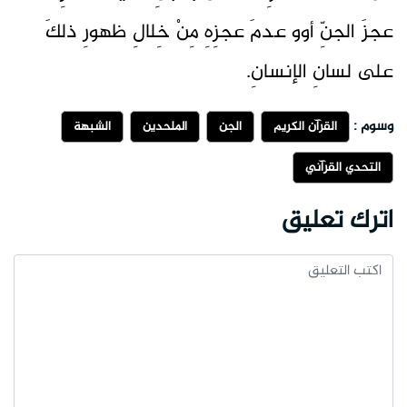
عجزَ الجنِّ أوو عدمَ عجزِهِ مِنْ خِلالِ ظهورِ ذلكَ
على لسانِ الإنسانِ.
وسوم :
القرآن الكريم
الجن
الملحدين
الشبهة
التحدي القرآني
اترك تعليق