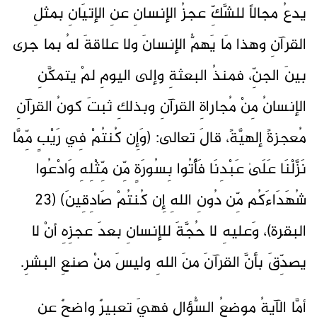
يدعُ مجالاً للشَّكِّ عجزُ الإنسانِ عنِ الإتيَانِ بمثلِ
القرآنِ وهذا مَا يَهمُّ الإنسانَ ولا علاقةَ لهُ بما جرى
بينَ الجنِّ، فمنذُ البعثةِ وإلى اليومِ لمْ يتمكَّنِ
الإنسانُ مِنْ مُجاراةِ القرآنِ وبذلكِ ثبتَ كونُ القرآنِ
مُعجزةً إلهيَّةً، قالَ تعالى: (وَإِن كُنتُمْ فِي رَيْبٍ مِّمَّا
نَزَّلْنَا عَلَىٰ عَبْدِنَا فَأْتُوا بِسُورَةٍ مِّن مِّثْلِهِ وَادْعُوا
شُهَدَاءَكُم مِّن دُونِ اللهِ إِن كُنتُمْ صَادِقِينَ) (23
البقرة)، وَعليهِ لا حُجَّةَ للإنسانِ بعدَ عجزِهِ أنْ لا
يصدِّقَ بأنَّ القرآنَ منَ اللهِ وليسَ منْ صنعِ البشرِ.
أمَّا الآيةُ موضِعُ السُّؤالِ فهيَ تعبيرٌ واضحٌ عنِ