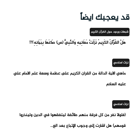
قد يعجبك ايضاً
شبهات وردود حول القرآن الكريم
هَلْ القُرْآنُ الكَرِيمُ نَزَلَتْ مَعَانِيهِ وَالنَّبِيُّ (ص) صَاغَهَا بِبَيَانِهِ؟!!
تراث اسلامي
ماهي الاية الدالة من القران الكريم على عظمة وسعة علم الامام علي
عليه السلام
تراث اسلامي
(فلولا نفر من كل فرقة منهم طائفة ليتفقهوا في الدين ولينذروا
قومهم) هل أشارت إلى وجوب الإتباع بعد الع...