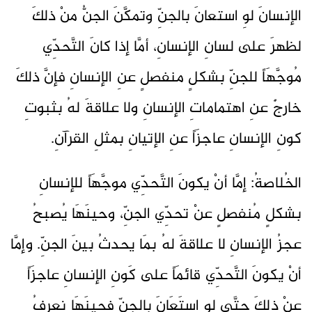
الإنسانَ لوِ استعانَ بالجنِّ وتمكَّنَ الجنُّ منْ ذلكَ
لظهرَ على لسانِ الإنسانِ، أمَّا إذا كانَ التَّحدِّي
مُوجَّهَاً للجنِّ بشكلٍ منفصلٍ عنِ الإنسانِ فإنَّ ذلكَ
خارجٌ عنِ اهتماماتِ الإنسانِ ولا علاقةَ لهُ بثبوتِ
كونِ الإنسانِ عاجزَاً عنِ الإتيانِ بمثلِ القرآنِ.
الخُلاصةُ: إمَّا أنْ يكونَ التَّحدِّي موجَّهَاً للإنسانِ
بشكلٍ مُنفصلٍ عنْ تحدِّي الجنِّ، وحينَهَا يُصبحُ
عجزُ الإنسانِ لا علاقةَ لهُ بمَا يحدثُ بينَ الجنِّ. وإمَّا
أنْ يكونَ التَّحدِّي قائمَاً على كَونِ الإنسانِ عاجزَاً
عنْ ذلكَ حتَّى لوِ استَعَانَ بالجنِّ فحينَهَا نعرِفُ