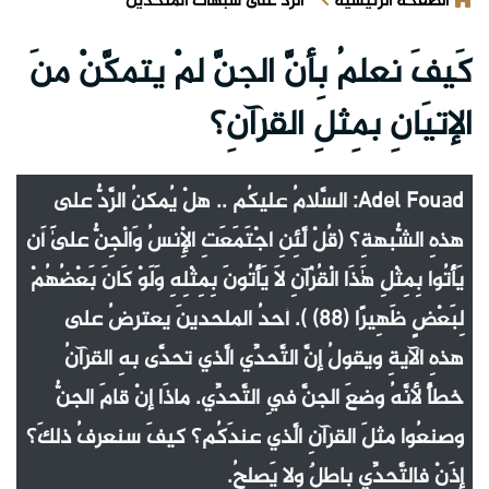
الصفحة الرئيسية
الرد على شبهات الملحدين
كَيفَ نعلمُ بِأنَّ الجنَّ لمْ يتمكَّنْ منَ
الإتيَانِ بمِثلِ القرآنِ؟
Adel Fouad: السَّلامُ عليكُم .. هلْ يُمكنُ الرَّدُّ على
هذهِ الشُّبهةِ؟ (قُلْ لَّئِنِ اجْتَمَعَتِ الْإِنسُ وَالْجِنُّ عَلَىٰ أَن
يَأْتُوا بِمِثْلِ هَٰذَا الْقُرْآنِ لَا يَأْتُونَ بِمِثْلِهِ وَلَوْ كَانَ بَعْضُهُمْ
لِبَعْضٍ ظَهِيرًا (88) ). أحدُ الملحدينَ يعترضُ على
هذهِ الآيةِ ويقولُ إنَّ التَّحدِّي الَّذي تحدَّى بهِ القرآنُ
خطأٌ لأنَّهُ وضعَ الجنَّ فِي التَّحدِّي. ماذَا إنْ قامَ الجنُّ
وصنعُوا مثلَ القرآنِ الَّذي عندَكُم؟ كيفَ سنعرفُ ذلكَ؟
إذَنْ فالتَّحدِّي باطلٌ ولا يَصلحُ.