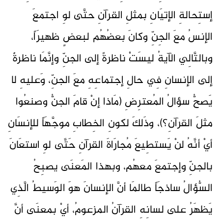
إستِحالةِ الإتيَانِ بمثلِ القرآنِ حتَّى لوِ اجتمعَ
الإنسُ معَ الجِنِّ وكانَ بعضُهُم لبعضٍ ظهيرَاً،
وبالتَّالِي الآيةُ ليسَتْ ناظرةً إلى الجنِّ وإنَّمَا ناظرةٌ
إلى الإنسانِ فِي حالِ إجتماعِهِ معَ الجنِّ، وَعليهِ لا
يَصحُّ سؤالُ المُعترِضِ (مَاذا إنْ قامَ الجنُّ وصنعُوا
مثلَ القرآنِ؟)، وذَلكَ لكونِ الخِطابِ موجَّهَاً للإنسَانِ
أيْ أنَّهُ لنْ يَستطِيعَ مُجارَاةَ القرآنِ حَتَّى لوِ استعَانَ
بالجنِّ وإجتمعَ معهُم، وبهذا المَعنَى يصبِحُ
السُّؤالُ ساذجَاً طالمَا أنَّ الإنسانَ هوَ الوَسيطُ الَّذِي
يَظهَرُ على لسانِهِ القرآنُ المزعومُ، أيْ بمعنَى أنَّ