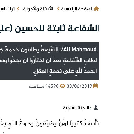
الصفحة الرئيسية
الأسئلة والأجوبة
تراث اس
الشفاعة ثابتة للحسين (عليه
Ali Mahmoud/: الشّيعةُ يطلقونَ خد
لطلبِ الشّفاعةِ بعدَ أن احتارُوا أن يجدُوا و
الحمدُ للهِ على نعمةِ العقلِ.
30/06/2019
14590 مشاهدة
:
اللجنة العلمية
نأسفُ كثيراً لمَنْ يضيّقونَ رحمةَ اللهِ بفَ