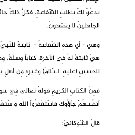
يدعُوَ لكَ بطلبِ الشّفاعةِ، فكلُّ ذلكَ جائزٌ
الجاهلينَ لا يفقهونَ.
وهيَ - أي هذهِ الشّفاعةُ - ثابتةٌ للنّبيّ (
هيَ ثابتةٌ لهُ فِي الآخرةِ، كتاباً وسنّةً، و
للحسينِ (عليهِ السّلامُ) وغيرهِ مِن أهلِ بيت
أَنفُسَهُمْ جَآؤُوكَ فَاسْتَغْفَرُواْ اللهَ وَاسْتَغْفَ
قالَ الشّوكانيّ: