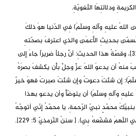
ريمةِ ودلالتِهَا اللّغويّةِ.
اللهُ عليهِ وآلهِ وسلّمَ) فِي الدّنيا هوَ ذلكَ
لمُسمّى بحديثِ الأعمَى والذي اعترفَ بصحّتهِ
ابنُ تيميّةَ [ انظُر: مجموعُ الفتاوَى 1 :323]، وقصّةُ هذا الحديثِ: أنَّ رجلاً ضريراً جاءَ إلى
بَ منهُ أن يدعوَ اللهَ عزَّ وجلَّ بأن يكشفَ بصرَهُ
 وسلّمَ): إن شئتَ دعوتُ وإن شئتَ صبرتَ فهوَ خيرٌ
هُ عليهِ وآلهِ وسلّمَ) أن يتوضّأ وأن يدعو بهذا
َ بنبيّكَ محمّدٍ نبيّ الرّحمةِ، يا محمّدُ إنّي أتوجّهُ
همَ فشفّعهُ بِي). [ سننُ التّرمذيّ 5: 229].