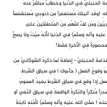
ةَ الحنبليّ فِي الدّنيا وخطابٌ مباشرٌ منهُ
ولهِ: (وقَد أتيتكَ مُستغفراً مِن ذنوبِي مُستشفعاً
ينَ ومَن لفَّ لفّهُم مِنَ المُتطفّلينَ على
عليهِ وآلهِ وسلّمَ) فِي الدّنيا لأنّهُ ميّتٌ ولا يصحُّ
 محصورةٌ فِي الآخرةِ فقَط!
دامةَ الحنبليّ - إضافةً لمَا ذكرهُ الشّوكانيّ مِن
وَ وقوعُ الفعلِ ( جآءوكَ ) فِي سياقِ الشّرطِ،
لفعلَ إذا وقعَ في سياقِ الشّرطِ يفيدُ العمومَ؛
راً مُنكراً والنّكرةُ الواقعةُ فِي سياقِ النّفي أو
ُ ( صلّى اللهُ عليهِ وآلهِ وسلّمَ) لأمّتهِ ثابتةً