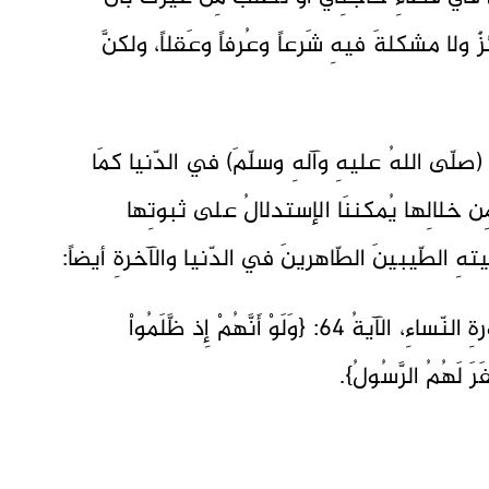
 ولا مشكلةَ فيهِ شَرعاً وعُرفاً وعَقلاً، ولكنَّ
صلّى اللهُ عليهِ وآلهِ وسلّمَ) في الدّنيا كمَا
مِن خلالِها يُمكننَا الإستدلالُ على ثبوتِها
هِ الطّيبينَ الطّاهرينَ في الدّنيا والآخرةِ أيضاً:
فمِنَ الكتابِ الكريمِ قولهُ تعالى فِي سورةِ النّساءِ، الآيةُ 64: {وَلَوْ أَنَّهُمْ إِذ ظَّلَمُواْ
رَ لَهُمُ الرَّسُولُ}.