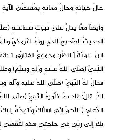
حالَ حياتهِ وحالَ مماتهِ بمُقتضَى الآيةِ الك
وأيضاً ممَّا يدلُّ على ثبوتِ شفاعتهِ (صلّى 
الحديثُ الصّحيحُ الذي رواهُ التّرمذيّ وا
النّبيّ (صلّى اللهُ عليهِ وآلهِ وسلّمَ) وطل
فقالَ لهُ النّبيّ (صلّى اللهُ عليهِ وآلهِ
لكَ. قالَ: فادعهُ، فأمرهُ النّبيّ (صلّى الل
الدّعاءِ: ( اللّهمَ إنّي اسألكَ وأتوجّهُ إليك
بكَ إلى ربِّي في حاجتِي هذهِ لتُقضَى لِي اللّ