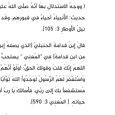
( ووجهُ الاستدلالِ بهَا أنّهُ صلّى اللهُ عل
حديثِ: الأنبياءُ أحياءٌ فِي قبورهِم، وقَد 
نيلُ الأوطارِ 3: 105].
قالَ إبنُ قدامةَ الحنبليّ [الذي يصفهُ إبنُ ت
مِن ابنِ قدامةَ] فِي "المُغنِي " يستحبُّ أن
اللهمَ إنّكَ قلتَ وقولكَ الحقُّ: (وَلَوْ أَنَّهُمْ إِ
وَاسْتَغْفَرَ لَهُمُ الرَّسُولُ لَوَجَدُواْ اللهَ تَ
مُستشفعاً بكَ إلى ربّي، فأسالكَ يَا ربِّ أ
حياتهِ. [ المُغنِي 3: 590].