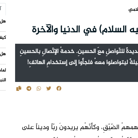
آ
لامي
هل 
 السلام) في الدنيا والآخرة
كيف
مةً جديدةً للتّواصلِ معَ الحسينِ. خدمةُ الإتّصالِ بالحسينِ
هل 
سيلةً ليتواصلوا معهُ فلجأوا إلى إستخدامِ الهاتفِ!
لما
النب
همهمُ الضّيّقِ، وكأنّهُم يريدونَ ربّاً وديناً على