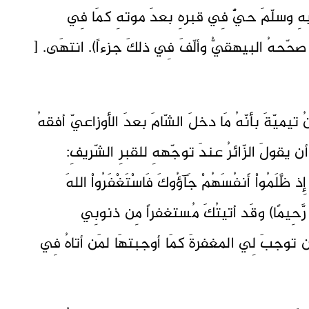
يهِ وسلّمَ حيٌّ فِي قبرهِ بعدَ موتهِ كمَا فِي
صحّحهُ البيهقيُّ وألّفَ فِي ذلكَ جزءاً). انتهَى. [
يميّةَ بأنّهُ مَا دخلَ الشّامَ بعدَ الأوزاعيّ أفقهُ
 يقولَ الزّائرُ عندَ توجّههِ للقبرِ الشّريفِ:
ذ ظَّلَمُواْ أَنفُسَهُمْ جَآؤُوكَ فَاسْتَغْفَرُواْ اللهَ
وَّابًا رَّحِيمًا) وقَد أتيتُكَ مُستغفراً مِن ذنوبِي
ن توجبَ لِي المغفرةَ كمَا أوجبتهَا لمَن أتاهُ فِي