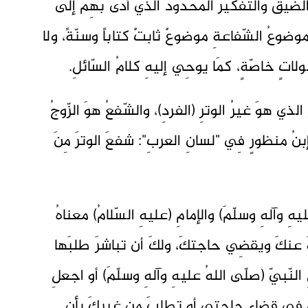
يّقُ والتّفكيرُ المحدودُ الذي أدّى بهِم إلى
وضوعُ الشّفاعةِ موضوعٌ ثابتٌ كتاباً وسنّةً، ولا
تٍ خاصّةٍ، كمَا يوحِي إليهِ كلامُ السّائلِ.
لذي هوَ غيرُ الوترِ (الفردِ)، والشّفعُ هوَ الزّوجُ
بنُ منظورٍ فِي "لسانِ العربِ": شفعَ الوترَ مِنَ
ِ وآلهِ وسلّمَ) والإمامِ (عليهِ السّلامُ) معناهُ
 عنكَ ويقضِي حاجتكَ، ولكَ أن تباشرَ طلبَها
النّبيّ (صلّى اللهُ عليهِ وآلهِ وسلّمَ) أو اجعلِ
لِي في قضاءِ حاجتِي أو تطلبَ مِن غيركَ بأن