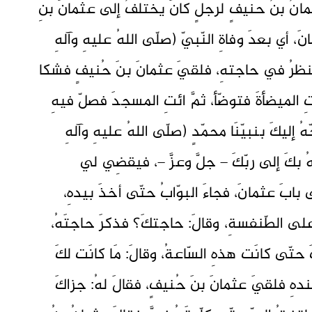
انُ بنُ حنيفٍ لرجلٍ كانَ يختلفُ إلى عثمانَ بنِ
 أي بعدَ وفاةِ النّبيّ (صلّى اللهُ عليهِ وآلهِ
لا ينظرُ في حاجتهِ، فلقيَ عثمانَ بنَ حُنيفٍ فشكا
تِ الميضأةَ فتوضّأ، ثمَّ ائتِ المسجدَ فصلّ فيهِ
هُ إليكَ بنبيّنَا محمّدٍ (صلّى اللهُ عليهِ وآلهِ
ّهُ بكَ إلى ربّكَ – جلَّ وعزَّ –، فيقضِي لي
ى بابَ عثمانَ، فجاءَ البوّابُ حتّى أخذَ بيدهِ،
على الطّنفسةِ، وقالَ: حاجتكَ؟ فذكرَ حاجتَهُ،
 حتّى كانَت هذهِ السّاعةُ، وقالَ: مَا كانَت لكَ
 عندهِ فلقيَ عثمانَ بنَ حُنيفٍ، فقالَ لهُ: جزاكَ