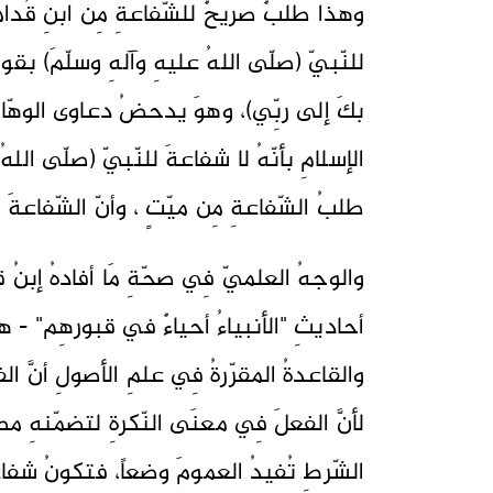
وهذا طلبٌ صريحٌ للشّفاعةِ مِن ابنِ قُدام
للنّبيّ (صلّى اللهُ عليهِ وآلهِ وسلّمَ) بق
بكَ إلى ربِّي)، وهوَ يدحضُ دعاوى الوهّابيّ
الإسلامِ بأنّهُ لا شفاعةَ للنّبيّ (صلّى اللهُ 
طلبُ الشّفاعةِ مِن ميّتٍ ، وأنّ الشّفاعةَ
والوجهُ العلميّ فِي صحّةِ مَا أفادهُ إبنُ ق
أحاديثِ "الأنبياءُ أحياءٌ في قبورهِم" - ه
والقاعدةُ المقرّرةُ فِي علمِ الأصولِ أنَّ ا
لأنَّ الفعلَ فِي معنَى النّكرةِ لتضمّنهِ مصد
الشّرطِ تُفيدُ العمومَ وضعاً، فتكونُ شفاعته