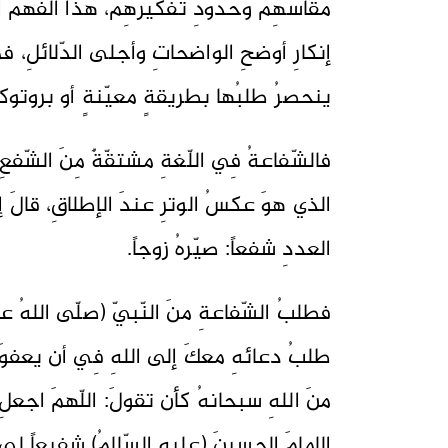
مقاسهِم وحدودِ تفكيرهِم، هذا الفهمُ الضّ
إنكارِ أوضحِ الواضحاتِ وأجلى الدّلائلِ، فم
ينحصرُ طلبُها بطريقةٍ معيّنةٍ أو بروتوكولا
فالشّفاعةُ فِي اللّغةِ مشتقّةٌ مِنَ الشّفعِ ا
الذي هوَ عكسُ الوترِ عندَ الإطلاقِ، قالَ إ
العددِ شفعاً: صيّرهُ زوجاً.
فطلبُ الشّفاعةِ منَ النّبيّ (صلّى اللهُ عليه
طلبُ دعائهِ معكَ إلى اللهِ فِي أن يعفوَ
منَ اللهِ سبحانهُ كأن تقولَ: اللّهمَ اجعلِ 
الإمامَ الحسينَ (عليهِ السّلامُ) شفيعاً 