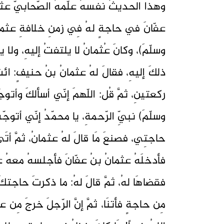
وهذا الحديثُ نفسهُ علّمهُ الصّحابيّ عثم
عفّانَ في حاجةٍ لهُ فِي زمنِ خلافةِ عثمانَ،
وسلّمَ)، وكانَ عُثمانُ لا يلتفتُ إليهِ، و
ذلكَ إليهِ، فقالَ لهُ عثمانُ بنُ حنيفٍ: ائ
ركعتينِ، ثمَّ قُل: اللّهمَ إنّي أسألكَ وأتوجّ
وسلّمَ) نبيِّ الرّحمةِ، يا محمّدُ إنّي أتوج
حاجتِي، فصنعَ مَا قالَ لهُ عثمانُ، ثمَّ أتَ
فأدخلَهُ عثمانُ بنُ عفّانَ فأجلسهُ معهُ 
فقضاهَا لهُ، ثمَّ قالَ لهُ: ما ذكرتَ حاجتكَ
مِن حاجةٍ فأتنَا، ثمَّ إنَّ الرّجلَ خرجَ مِن