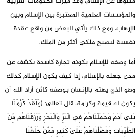
مشوهاً عن الإسلام، وقد ميزت الحكومات الغربية
والمؤسسات العلمية المعتبرة بين الإسلام وبين
الإرهاب، ومع ذلك يأتي البعض من واقع عقدة
نفسية ليصبح ملكي أكثر من الملك.
أما وصفه للإسلام بكونه تجارة كاسدة يكشف عن
مدى جهله بالإسلام، إذا كيف يكون الإسلام كذلك
وهو الذي يهتم بالإنسان بوصفه كائن أراد الله أن
يكون له قيمة وكرامة، قال تعالى: (وَلَقَدْ كَرَّمْنَا
بَنِي آدَمَ وَحَمَلْنَاهُمْ فِي الْبَرِّ وَالْبَحْرِ وَرَزَقْنَاهُم مِّنَ
الطَّيِّبَاتِ وَفَضَّلْنَاهُمْ عَلَىٰ كَثِيرٍ مِّمَّنْ خَلَقْنَا