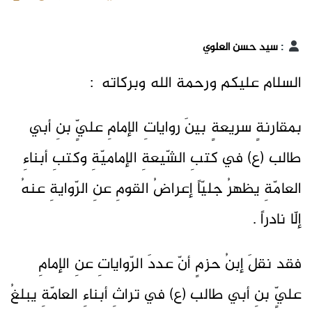
:
سيد حسن العلوي
السلام عليكم ورحمة الله وبركاته :
بمقارنةٍ سريعةٍ بينَ رواياتِ الإمامِ عليٍّ بنِ أبي
طالب (ع) في كتبِ الشّيعةِ الإماميّةِ وكتبِ أبناءِ
العامّةِ يظهرُ جليّاً إعراضُ القومِ عنِ الرّوايةِ عنهُ
إلّا نادراً .
فقد نقلَ إبنُ حزمٍ أنّ عددَ الرّواياتِ عنِ الإمامِ
عليٍّ بنِ أبي طالب (ع) في تراثِ أبناءِ العامّةِ يبلغُ