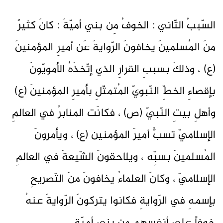
السّببُ الثّاني : الخوفُ مِن بني أميّةَ : كانَ كثيرٌ
منَ المُسلمينَ يخافونَ الرّوايةَ عَن أميرِ المؤمنينَ
(ع) ، وذلكَ بسببِ القرارِ الذي إتّخذَهُ الأمويّونَ
بإقصاءِ الخطِّ النّبويّ المُتمثّلِ بأميرِ المؤمنينَ (ع)
وأهلِ بيتِ النّبيّ (ص) ، فكانَت المنابرُ في العالمِ
الإسلاميّ تسبُّ أميرَ المؤمنين (ع) ، ويأمرونَ
المُسلمينَ بسبِّه ، ويلاحقونَ الشّيعةَ في العالمِ
الإسلاميّ ، وكانَ العلماءُ يخافونَ منَ التّصريحِ
بإسمهِ في الرّوايةِ فكانوا يتركونَ الرّوايةَ عنهُ