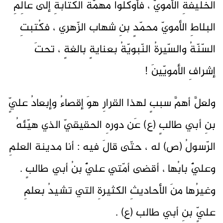
الخليفةِ الأمويّ ، فأوكلوا مهمّةَ الكتابةِ إلى عالِمِ
البلاطِ الأمويّ محمّدٍ بنِ شهاب الزّهري ، فكُتبتِ
السّنّةُ والسّيرةُ النّبويّةُ بعنايةٍ بالغةٍ ، تحتَ
إشرافِ الأمويّينَ !
ولعلَّ أهمَّ سببٍ لهذا القرارِ هوَ إقصاءُ وإبعادُ عليٍّ
بنِ أبي طالبٍ (ع) عَن دورهِ الحقيقيّ الذي هيّئهُ
الرّسولُ (ص) له ، حتّى قالَ فيه : أنا مدينة العلمِ
وعليٌّ بابُها ، أقضى أمّتي عليٌّ بنُ أبي طالبٍ .
وغيرُها منَ الأحاديثِ الكثيرةِ التي تشيدُ بعلمِ
عليٍّ بنِ أبي طالب (ع) .