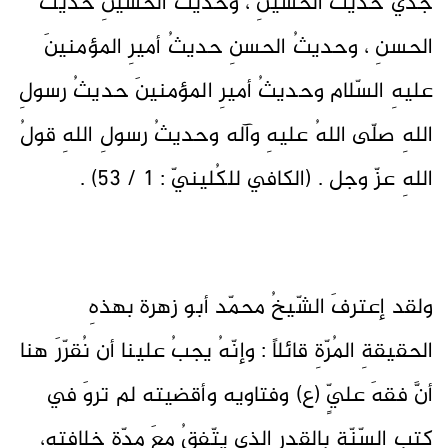
جدّي حديثُ الحُسينِ ، وحديثُ الحُسينِ حديثُ
الحسنِ ، وحديثُ الحسنِ حديثُ أميرِ المؤمنينَ
عليهِ السّلام وحديثُ أميرِ المؤمنينَ حديثُ رسولِ
اللهِ صلّى اللهُ عليهِ وآله وحديثُ رسولِ اللهِ قولُ
اللهِ عزّ وجل . (الكافي للكُلينيّ : 1 / 53) .
ولقد إعترفَ الشّيخُ محمّد أبو زهرة بهذهِ
الحقيقةِ المُرّةِ قائلاً : وإنّهُ يجبُ علينا أن نُقرّرَ هنا
أنَّ فقهَ عليٍّ (ع) وفتاويه وأقضيته لم تروَ في
كتبِ السّنّةِ بالقدرِ الذي يتّفقُ معَ مدّةِ خلافتِه،