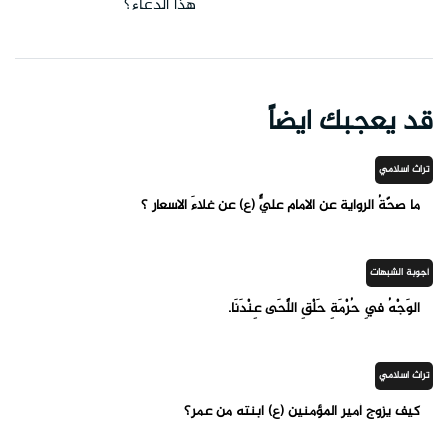
هذا الدعاء؟
قد يعجبك ايضاً
تراث اسلامي
ما صحّةُ الرواية عن الامام عليٍّ (ع) عن غلاءَ الاسعار ؟
أجوبة الشبهات
الوَجْهُ فِي حُرْمَةِ حَلْقِ اللِّحَى عِنْدَنَا.
تراث اسلامي
كيف يزوج أمير المؤمنين (ع) ابنته من عمر؟