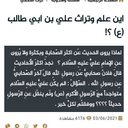
الصفحة الرئيسية
الأسئلة والأجوبة
تراث اسلامي
أين علم وتراث علي بن أبي طالب
(ع) ؟!
لماذا يروى الحديث عَن أكثر الصّحابةِ وبكثرة ولا يُروى
عنِ الإمامِ عليٍّ عليهِ السّلام ؟ نجدُ أكثرَ الأحاديثِ
قالَ فلانٌ صحابيٌّ عَن رسولِ اللهِ قالَ آخرُ الصّحابيُّ
عِن رسولِ الله . السّؤالُ : ألم يكُن عليٌّ عليهِ السّلام
متواجداً معَ الرّسولِ الأكرمِ (ص) ولَم ينقُل عنِ الرّسولِ
حديثاً ؟؟؟؟ ووفقتُم لكلِّ خير .
03/06/2021
6176 مشاهدة