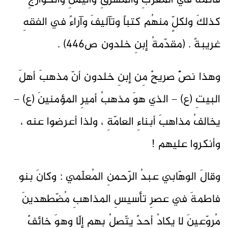
قائمةً في المغربِ والمشرقِ واليمنِ والخوارجِ
كذلكَ ولكلٍّ منهُم كتباً وتآليفَ وآراءً في الفقهِ
غريبةً . (مقدّمةُ إبنِ خلدون ص446) .
وهذا نصٌّ صريحٌ مِن إبنِ خلدون أنّ مذهبَ أهلَ
البيتِ (ع) – الذي هوَ مذهبُ أميرِ المؤمنينَ (ع) –
يخالفُ مذاهبَ أبناءِ العامّةِ ، ولذا أعرضوا عنه ،
وأنكروا عليهم !
وقالَ الوهّابي عبدُ الرّحمنِ المُعلّمي : وكانَ بنو
فاطمةَ في عصرِ تأسيسِ المذاهبِ مُضّطهدينَ
مُروّعينَ لا يكادُ أحدٌ يتّصلُ بهم إلّا وهوَ خائفٌ