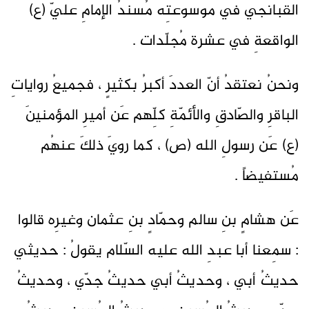
القبانجي في موسوعتِه مُسندُ الإمامِ عليّ (ع)
الواقعةِ في عشرة مُجلّدات .
ونحنُ نعتقدُ أنّ العددَ أكبرُ بكثيرٍ ، فجميعُ رواياتِ
الباقرِ والصّادقِ والأئمّةِ كلِّهم عَن أميرِ المؤمنينَ
(ع) عَن رسولِ الله (ص) ، كما رويَ ذلكَ عنهُم
مُستفيضاً .
عَن هشامٍ بنِ سالم وحمّادٍ بنِ عثمان وغيرِه قالوا
: سمِعنا أبا عبدِ الله عليه السّلام يقولُ : حديثي
حديثُ أبي ، وحديثُ أبي حديثُ جدّي ، وحديثُ