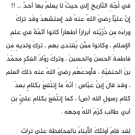
في لُجّةِ التّاريخِ إلى حيثُ لا يعلمُ بها أحدٌ ... !!
إنّ عليّاً رضيَ اللهُ عنهُ قد إستشهدَ وقَد تركَ
وراءَه مِن ذُرّيّتِه أبراراً أطهاراً كانوا أئمّةً في علمِ
الإسلامِ ، وكانوا ممَّن يُقتدى بهم ، تركَ ولديهِ مِن
فاطمةَ الحسنَ والحسينَ ، وتركَ روّادَ الفكرِ محمّدَ
بنَ الحنفيّةِ ، فأودعَهُم رضيَ اللهُ عنه ذلكَ العلم
، وقد قالَ إبنُ عبّاس : أنّهُ ما إنتُفعَ بكلامٍ بعدَ
كلامِ رسولِ الله (ص) ، كما إنتُفعَ بكلامِ عليٍّ بنِ
أبي طالب كرّمَ اللهُ وجهه .
لقد قامَ أولئكَ الأبناءُ بالمحافظةِ على تراثِ