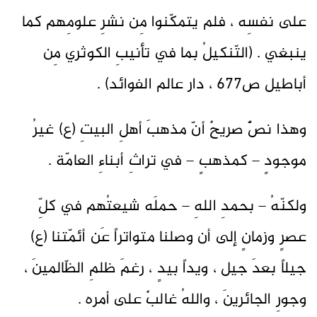
على نفسِه ، فلم يتمكّنوا مِن نشرِ علومِهم كما
ينبغي . (التّنكيلُ بما في تأنيبِ الكوثري مِن
أباطيل ص677 ، دار عالم الفوائد) .
وهذا نصٌّ صريحٌ أنّ مذهبَ أهلِ البيتِ (ع) غيرُ
موجودٍ – كمذهبٍ – في تراثِ أبناءِ العامّة .
ولكنّهُ – بحمدِ اللهِ – حملَه شيعتُهم في كلِّ
عصرٍ وزمانٍ إلى أن وصلنا متواتراً عَن أئمّتنا (ع)
جيلاً بعدَ جيل ، ويداً بيدٍ ، رغمَ ظلمِ الظّالمينَ ،
وجورِ الجائرينَ ، واللهُ غالبٌ على أمره .