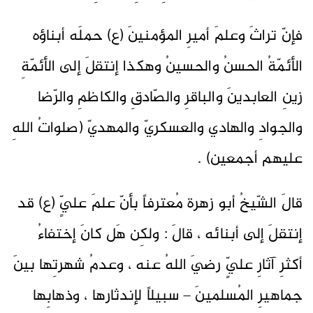
فإنّ تراثَ وعلمَ أميرِ المؤمنينَ (ع) حملَه أبناؤه
الأئمّةُ الحسنُ والحسينُ وهكذا إنتقلَ إلى الأئمّةِ
زينِ العابدينَ والباقرِ والصّادقِ والكاظمِ والرّضا
والجوادِ والهادي والعسكريّ والمهديّ (صلواتُ اللهِ
عليهم أجمعين) .
قالَ الشّيخُ أبو زهرة مُعترفاً بأنّ علمَ عليٍّ (ع) قد
إنتقلَ إلى أبنائه ، قالَ : ولكِن هَل كانَ إختفاءُ
أكثرِ آثارِ عليٍّ رضيَ اللهُ عنه ، وعدمُ شهرتِها بينَ
جماهيرِ المُسلمينَ – سبيلاً لإندثارها ، وذهابِها