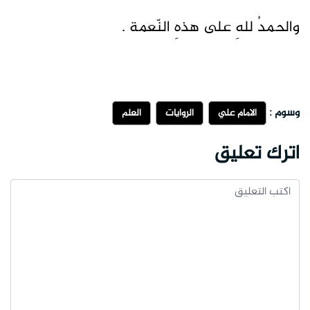
والحمدُ للهِ على هذهِ النّعمة .
وسوم :
الامام علي
الروايات
العلم
اترك تعليق