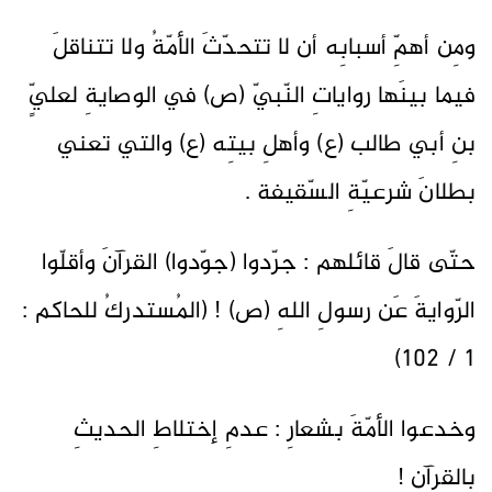
ومِن أهمِّ أسبابِه أن لا تتحدّثَ الأمّةُ ولا تتناقلَ
فيما بينَها رواياتِ النّبيّ (ص) في الوصايةِ لعليٍّ
بنِ أبي طالب (ع) وأهلِ بيتِه (ع) والتي تعني
بطلانَ شرعيّةِ السّقيفة .
حتّى قالَ قائلهم : جرّدوا (جوّدوا) القرآنَ وأقلّوا
الرّوايةَ عَن رسولِ اللهِ (ص) ! (المُستدركُ للحاكم :
1 / 102)
وخدعوا الأمّةَ بشعارِ : عدمِ إختلاطِ الحديثِ
بالقرآن !