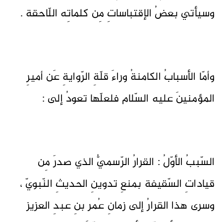
وسيأتي بعضُ الإقتباساتِ مِن كلماتِه اللّاحقة .
وأمّا الأسبابُ الكامنةُ وراءَ قلّةِ الرّوايةِ عَن أميرِ
المؤمنينَ عليه السّلام فلعلّها تعودُ إلى :
السّببُ الأوّلُ : القرارُ الرّسميُّ الذي صدرَ مِن
قياداتِ السّقيفة بمنعِ تدوينِ الحديثِ النّبويّ ،
وسرى هذا القرارُ إلى زمانِ عُمر بنِ عبدِ العزيز