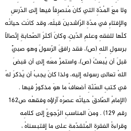
ولا معَ المُدّةِ التي كانَ مُنصرِفاً فيها إلى الدّرسِ
والإفتاءِ في مدّةِ الرّاشدينَ قبلَه، وقد كانَت حياتُه
كلّها للفقهِ وعلمِ الدّينِ، وكانَ أكثرَ الصّحابةِ إتّصالاً
برسولِ اللهِ (ص)، فقد رافقَ الرّسولَ وهو صبيٌّ
قبلَ أن يُبعثَ (ص)، واستمرَّ معَه إلى أن قبضَ
اللهُ تعالى رسوله إليه، ولذا كانَ يجبُ أن يُذكرَ لهُ
في كتبِ السّنّةِ أضعافُ ما هوَ مذكورٌ فيها .
(الإمامُ الصّادقُ حياتُه عصرُه آراؤه وفقهُه ص162
رقم 129) . ومنَ المناسبِ الرّجوعُ إلى كلامِه
وقراءةُ الفقرةِ المُتقدّمةِ على ما إقتبسناهُ ،