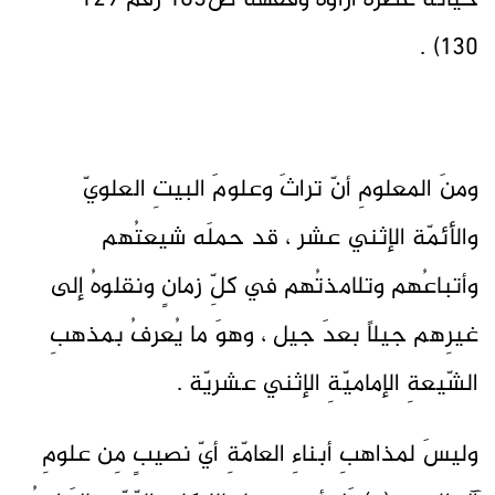
حياتُه عصرُه آراؤه وفقهُه ص163 رقم 129 -
130) .
ومنَ المعلومِ أنّ تراثَ وعلومَ البيتِ العلويّ
والأئمّة الإثني عشر ، قد حملَه شيعتُهم
وأتباعُهم وتلامذتُهم في كلِّ زمانٍ ونقلوهُ إلى
غيرِهم جيلاً بعدَ جيل ، وهوَ ما يُعرفُ بمذهبِ
الشّيعةِ الإماميّةِ الإثني عشريّة .
وليسَ لمذاهبِ أبناءِ العامّةِ أيّ نصيبٍ مِن علومِ