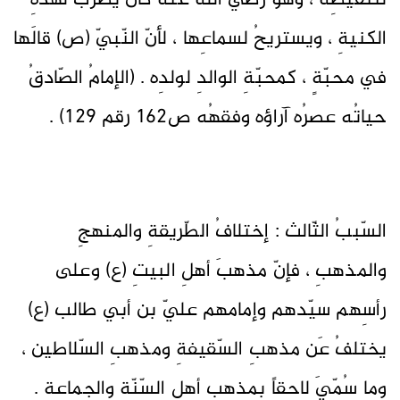
لتنقيصِه ، وهوَ رضيَ اللهُ عنهُ كانَ يطربُ لهذهِ
الكنيةِ ، ويستريحُ لسماعِها ، لأنّ النّبيّ (ص) قالَها
في محبّةٍ ، كمحبّةِ الوالدِ لولدِه . (الإمامُ الصّادقُ
حياتُه عصرُه آراؤه وفقهُه ص162 رقم 129) .
السّببُ الثّالث : إختلافُ الطّريقةِ والمنهجِ
والمذهبِ ، فإنّ مذهبَ أهلِ البيتِ (ع) وعلى
رأسِهم سيّدهم وإمامهم عليّ بن أبي طالب (ع)
يختلفُ عَن مذهبِ السّقيفةِ ومذهبِ السّلاطين ،
وما سُمّيَ لاحقاً بمذهبِ أهلِ السّنّةِ والجماعة .