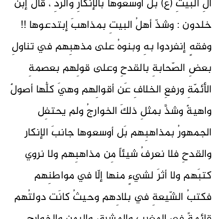
آلِ البيتِ (ع) بَل أوسعوها بالإنكارِ والرّدِّ ، قالَ إبنُ
خلدون : وشذّ أهلُ البيتِ بمذاهبَ إبتدعوها !!
وفقهٍ إنفردوا بهِ وبنوهُ على مذهبِهم في تناولِ
بعضِ الصّحابةِ بالقدحِ وعلى قولِهم بعصمةِ
الأئمّةِ ورفعِ الخلافِ عَن أقوالِهم وهيَ كلُّها أصولٌ
واهيةٌ وشذَّ بمثلِ ذلكَ الخوارجُ ولم يحتفِل
الجمهورُ بمذاهبِهم بَل أوسعوها جانبَ الإنكار
والقدحِ فلا نعرفُ شيئاً مِن مذاهبِهم ولا نروي
كتبَهم ولا أثرَ لشيءٍ منها إلّا في مواطنِهم
فكتبُ الشّيعةِ في بلادِهم وحيثُ كانَت دولتُهم