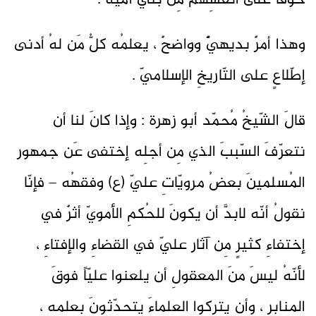
خوفاً على أنفسِهم مِن بني أميّة .
وهذا أمرٌ بديهيٌّ وواضحٌ ، يعلمُه كلُّ مَن لهُ أدنى
إطّلاعٍ على التّاريخِ الإسلاميّ .
قالَ الشّيخُ مُحمّد أبو زهرة : وإذا كانَ لنا أن
نتعرّفَ السّببَ الذي مِن أجلِه إختفى عَن جمهور
المُسلمينَ بعضُ مرويّاتِ عليّ (ع) وفقهُه – فإنّا
نقولُ أنّه لابدَّ أن يكونَ للحُكمِ الأمويّ أثرٌ في
إختفاءِ كثيرٍ مِن آثار عليّ في القضاءِ والإفتاءِ ،
لأنّهُ ليسَ منَ المعقولِ أن يلعنوا عليّاً فوقَ
المنابر ، وأن يتركوا العلماءَ يتحدّثونَ بعلمِه ،