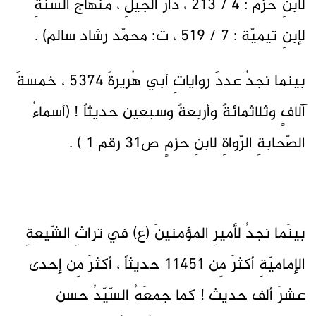
لابنِ حزم : 4 / 213 ، دارُ الجيلِ ، منهاجُ السّنّةِ
لإبنِ تيميّة : 7 / 519 ، ت: محمّد رشاد سالم) .
بينما نجدُ عددَ رواياتِ أبي هُريرةَ 5374 ، خمسةَ
آلافٍ وثلاثمائةً وأربعةً وسبعين حديثاً ! (أسماءُ
الصّحابةِ الرّواةِ لابنِ حزمٍ ص31 رقم 1 ) .
بينَما نجدُ لأميرِ المؤمنينَ (ع) في تراثِ الشّيعةِ
الإماميّةِ أكثرَ مِن 11451 حديثاً ، أكثرَ مِن إحدى
عشرَ ألف حديث ! كما جمعَهُ السّيّدُ حسن