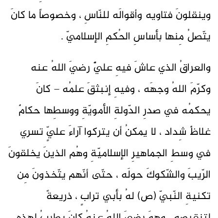
وينقلونَ فتاويه وأقوالَه للنّاسِ ، وخصوصاً ما كانَ
يتّصلُ مِنها بأساسِ الحُكمِ الإسلاميّ .
والعراقُ الذي عاشَ فيهِ عليٌّ رضيَ اللهُ عنه
وكرّمَ اللهُ وجهَه ، وفيهِ إنبثقَ علمُه – كانَ
يحكمُه في صدرِ الدّولةِ الأمويّةِ ووسطِها حكامٌ
غلاظٌ شِداد ، لا يمكنُ أن يتركوا آراءَ عليٍّ تسري
في وسطِ الجماهيرِ الإسلاميّةِ وهُم الذينَ يخلقونَ
الرّيبَ والشّكوكَ حولَه ، حتّى أنّهم يتّخذونَ مِن
تكنيةِ النّبيّ (ص) لهُ بأبي ترابٍ ، ذريعةً