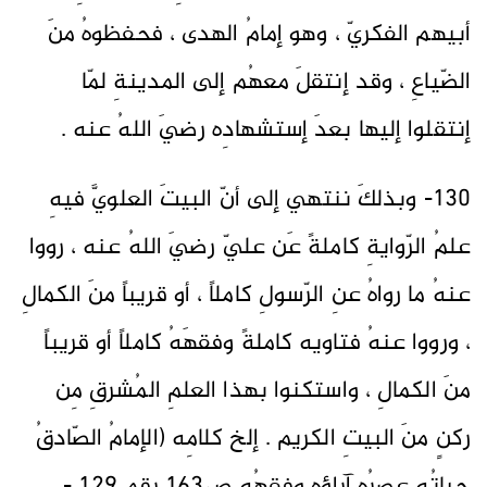
أبيهم الفكريّ ، وهو إمامُ الهدى ، فحفظوهُ منَ
الضّياعِ ، وقد إنتقلَ معهُم إلى المدينةِ لمّا
إنتقلوا إليها بعدَ إستشهادِه رضيَ اللهُ عنه .
130- وبذلكَ ننتهي إلى أنّ البيتَ العلويَّ فيهِ
علمُ الرّوايةِ كاملةً عَن عليّ رضيَ اللهُ عنه ، رووا
عنهُ ما رواهُ عنِ الرّسولِ كاملاً ، أو قريباً منَ الكمالِ
، ورووا عنهُ فتاويه كاملةً وفقهَهُ كاملاً أو قريباً
منَ الكمالِ ، واستكنوا بهذا العلمِ المُشرقِ مِن
ركنٍ منَ البيتِ الكريم . إلخ كلامِه (الإمامُ الصّادقُ