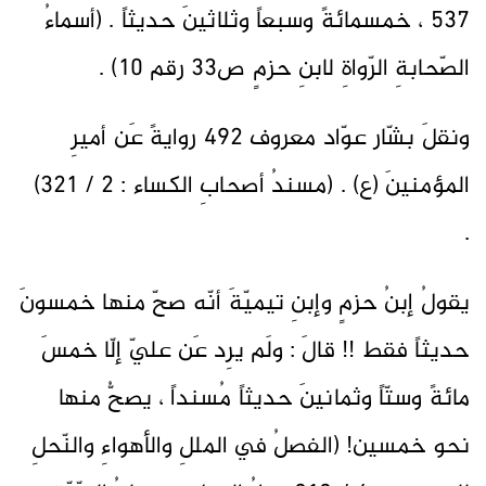
537 ، خمسمائةً وسبعاً وثلاثينَ حديثاً . (أسماءُ
الصّحابةِ الرّواةِ لابنِ حزمٍ ص33 رقم 10) .
ونقلَ بشّار عوّاد معروف 492 روايةً عَن أميرِ
المؤمنينَ (ع) . (مسندُ أصحابِ الكساء : 2 / 321)
.
يقولُ إبنُ حزمٍ وإبنِ تيميّةَ أنّه صحّ منها خمسونَ
حديثاً فقط !! قالَ : ولَم يرِد عَن عليّ إلّا خمسَ
مائةً وستّاً وثمانينَ حديثاً مُسنداً ، يصحُّ منها
نحو خمسين! (الفصلُ في المللِ والأهواءِ والنّحلِ