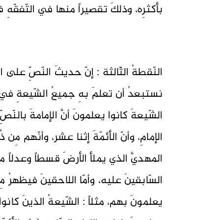
بأكثرِه، وذلكَ تقصيراً منها في التّفقّه
النّقطةُ الثّالثة : إنّ حديثَ النّصِّ على ا
نستبعدُ أن تعلمَ بهِ جميعُ الشّيعةِ في ع
الشّيعةَ كانوا يعلمونَ أنَّ الإمامةَ بالنّ
الإمامِ، وأنّ الأئمّةَ إثنا عشر، وأنّهم مِن ذ
المهديَّ الذي يملأ الأرضَ قسطاً وعدلاً منه
السّابقينَ عليه، وأمّا اللاحقينَ فيظهرُ مِ
يعلمونَ بهم، مثلاً : الشّيعةُ الذينَ كانو