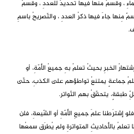
اءِ ، وقسمٌ منها فيها تحديدٌ للعددِ ، وقسمٌ
 مِنها جاءَ فيها ذكرُ العددِ ، والتّصريحُ باسمِ
ئف.
إشتهارُ الخبرِ بحيثُ تعلمُ بهِ جميعُ الأمّةِ، أو
 علمُ جماعةٍ يمتنعُ تواطؤهم على الكذبِ، حتّى
ِّ طبقةٍ، يتحقّقُ بهم التّواتر.
 فلو إشترَطنا علمَ جميعِ الأمّةِ أو الشّيعةِ، فلن
 لا تعلمُ بالأحاديثِ المتواترةِ ولم يُطرَق سمعُها