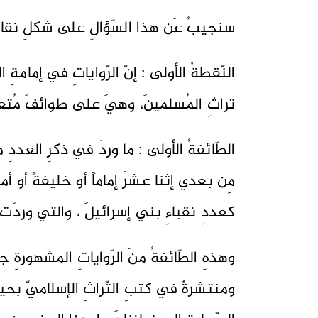
سنجيبُ عَن هذا السّؤالِ على شكلِ نقاطٍ
النّقطةُ الأولى : إنّ الرّواياتِ في إمامةِ 
تراثِ المُسلمينَ، وهيَ على طوائفَ مُتعد
الطّائفةُ الأولى : ما وردَ في ذكرِ العددِ م
مِن بعدي إثنا عشرَ إماماً أو خليفةً أو أ
كعددِ نقباءِ بني إسرائيلَ ، والتي وردَت في
وهذهِ الطّائفةُ منَ الرّواياتِ المشهورةِ 
ومنتشرةٌ في كتبِ التّراثِ الإسلاميّ بحي