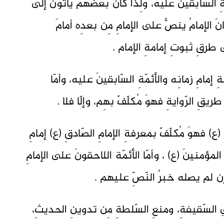
ةِ السّابقينَ عليه، ولِذا كانَ بعضُهم يأتونَ إلى
َ الإمامُ ينصُّ على الإمامِ مِن بعدِه أمامَ
طرقِ ثبوتِ إمامةِ الإمام .
إمامِ زمانِه والأئمّةِ السّابقينَ عليه، وأمّا
قِ الرّوايةِ فهوَ مُكلّفٌ بهِم، وإلّا فلا .
) فهوَ مُكلّفٌ بمعرفةِ الإمامِ الصّادقِ (ع) إمامِ
 المؤمنينَ (ع) ، وأمّا الأئمّة اللاحقونَ على الإمامِ
إن لم يصله خبرُ النّصِّ عليهم .
 السّقيفةِ، ومنعِ السّلطةِ مِن تدوينِ الحديثِ،