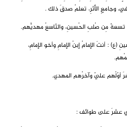
افي، وجامعِ الأثرِ، تعلمُ صدقَ ذلك .
رَ، تسعةٌ مِن صُلبِ الحُسينِ، والتّاسعُ مهديُّهم.
ِ (ع) : أنتَ الإمامُ إبنُ الإمامِ وأخو الإمامِ،
ائمُهم.
شرَ أوّلُهم عليّ وآخرُهم المهدي.
إثني عشرَ على طوائف :