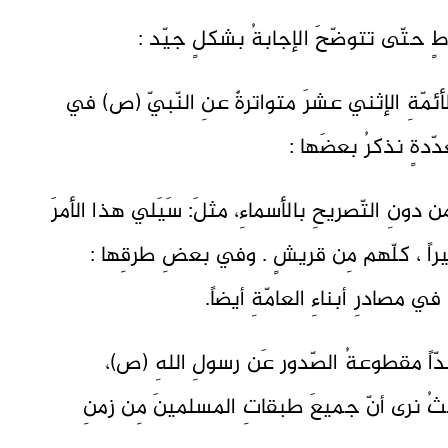
 حتّى تتوضّحَ الإجابةُ بشكلٍ جيّد :
الأئمّةِ الإثني عشرَ متواترةٌ عنِ النّبيّ (ص) في
ّدةٍ نذكرُ بعضَها :
ن دونِ التّصريحِ بالأسماءِ، مثلَ: سَيَلي هذا الأمرَ
ميراً ، كلّهم مِن قريشٍ . وفي بعضِ طرقِها :
 مصادرِ أبناءِ العامّةِ أيضاً.
جدّاً مقطوعةُ الصّدور عَن رسولِ اللهِ (ص)،
ثُ نرى أنّ جميعَ طبقاتِ المسلمينَ مِن زمنِ