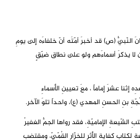
.
نَ النّبيُّ (ص) قد أخبرَ أمّتَه أنّ خلفاءَه إلى يومِ
أن لا يذكرَ أسماءَهم ولو على نطاق ضيّقٍ
بعدِه إثنا عشرَ إماماً ، معَ تعيينِ الأسماءِ
ُجّةِ بنِ الحسنِ المهدي (ع)، واحداً تلوَ الآخر.
بِ الشّيعةِ الإماميّةِ، فقد رواها الجمُّ الغفيرُ
كتابِ كفايةِ الأثرِ للخزّارِ القُمّيّ، ومقتضبِ