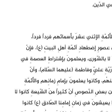
ِ في الدّين.
لأئمّةِ الإثني عشرَ بأسمائهم فرداً فرداً،
صورِ إضطهادِ أئمّةِ أهلِ البيتِ (ع)، فإنّ
صِّ لا بالشّورى، ويعلمونَ بإشتراطِ العصمةِ في
ُرّيّةِ عليٍّ وفاطمة (عليهما السّلام)، وأنّ
ُم، وكانوا يعلمونَ بإمامِ زمانِهم والأئمّةِ
ن بعضِ النّصوصِ أنّ كثيراً منَ الشّيعةِ كانوا لا
ا يعيشونَ في زمانِ إمامِنا الصّادق (ع) كانوا