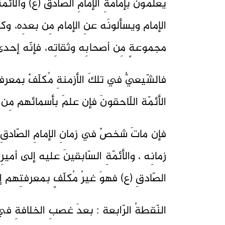
يعلمونَ بإمامةِ الإمامِ الصّادق (ع) والأئمّ
الإمام ويسألونَه عنِ الإمام مِن بعدِه، وكان
مجموعةٍ مِن أصحابِه وثقاتِه، فإنّه إحدى 
فالشّيعيُّ في تلكَ الأزمنةِ مُكلّفٌ بمعرفةِ 
الأئمّة اللّاحقونَ فإن علمَ بأسمائهم مِن طري
فإن ماتَ شخصٌ في زمانِ الإمامِ الصّادقِ (ع
زمانِه ، والأئمّةِ السّابقينَ عليه إلى أميرِ
الصّادقِ (ع) فهوَ غيرُ مُكلّفٍ بمعرفتِهم 
النّقطةُ الرّابعة : بعدَ غصبِ الخلافةِ في