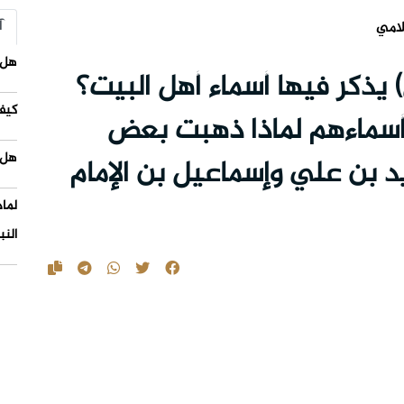
آ
لامي
هل 
يذكر فيها أسماء أهل البيت؟
كيف
 أسماءهم لماذا ذهبت بعض
هل 
يد بن علي وإسماعيل بن الإمام
لما
النب