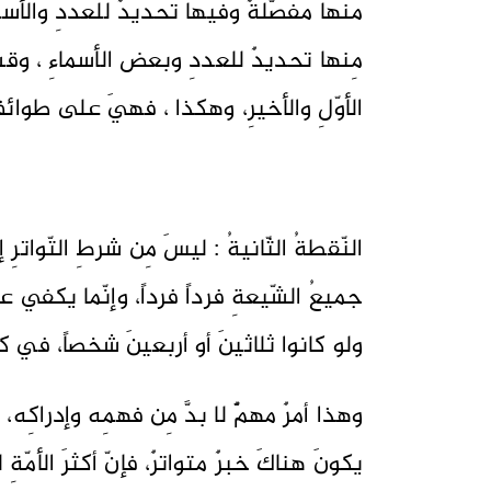
منها مفصّلةٌ وفيها تحديدٌ للعددِ والأسم
مِنها تحديدٌ للعددِ وبعض الأسماءِ ، وقسمٌ
الأوّلِ والأخيرِ، وهكذا ، فهيَ على طوا
النّقطةُ الثّانيةُ : ليسَ مِن شرطِ التّواترِ 
جميعُ الشّيعةِ فرداً فرداً، وإنّما يكفي
ولو كانوا ثلاثينَ أو أربعينَ شخصاً، في كل
وهذا أمرٌ مهمٌّ لا بدَّ مِن فهمِه وإدراكِه،
يكونَ هناكَ خبرٌ متواترٌ، فإنّ أكثرَ الأمّةِ