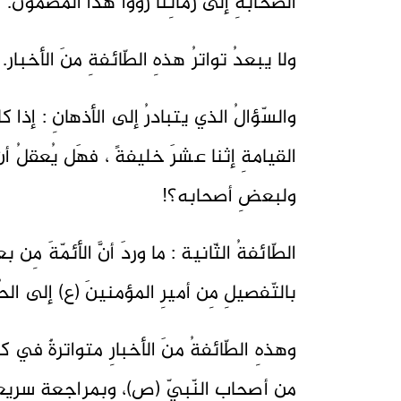
الصّحابةِ إلى زمانِنا رَووا هذا المضمون.
ولا يبعدُ تواترُ هذهِ الطّائفةِ منَ الأخبار
والسّؤالُ الذي يتبادرُ إلى الأذهانِ : إذا كا
القيامةِ إثنا عشرَ خليفةً ، فهَل يُعقلُ 
ولبعضِ أصحابه؟!
الطّائفةُ الثّانية : ما وردَ أنَّ الأئمّةَ مِن 
بالتّفصيلِ مِن أميرِ المؤمنينَ (ع) إلى الح
وهذهِ الطّائفةُ منَ الأخبارِ متواترةٌ في كت
مِن أصحابِ النّبيّ (ص)، وبمراجعةٍ سريعةٍ ل