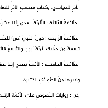
الأثرِ للعيّاشي، وكتابِ منتخبِ الأثرِ للصّ
الطّائفةُ الثّالثة : الأئمّةُ بعدي إثنا عش
الطّائفةُ الرّابعة : قولُ النّبيّ (ص) للحُسين
تسعةٌ مِن صُلبكَ أئمّةٌ أبرار، والتّاسعُ ق
الطّائفةُ الخامسة : الأئمّةُ بعدي إثنا ع
وغيرها منَ الطّوائفِ الكثيرة.
إذن : رواياتُ النّصوصِ على الأئمّةِ ال