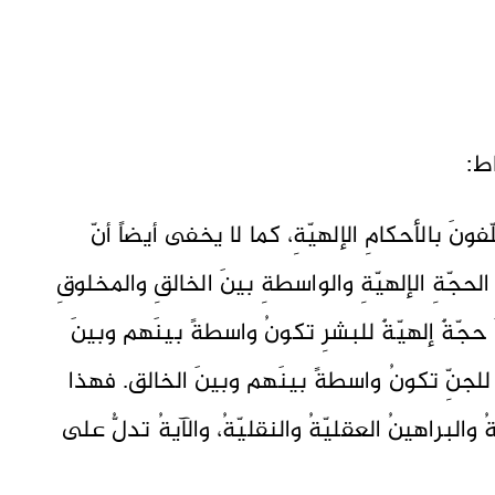
قاط:
فونَ بالأحكامِ الإلهيّةِ، كما لا يخفى أيضاً أنّ
الحجّةِ الإلهيّةِ والواسطةِ بينَ الخالقِ والمخلوقِ
 حجّةٌ إلهيّةٌ للبشرِ تكونُ واسطةً بينَهم وبينَ
ٌ للجنِّ تكونُ واسطةً بينَهم وبينَ الخالق. فهذا
ُ والبراهينُ العقليّةُ والنقليّةُ، والآيةُ تدلُّ على