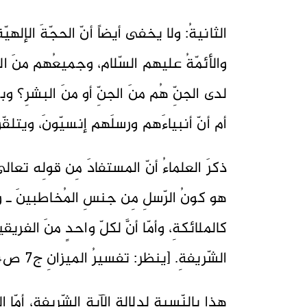
الثانيةُ: ولا يخفى أيضاً أنّ الحجّةَ الإلهيّة
والأئمّةُ عليهم السّلام، وجميعُهم منَ البشر
لدى الجنِّ هُم منَ الجنِّ أو منَ البشرِ؟ و
أم أنّ أنبياءَهم ورسلَهم إنسيّونَ، ويتلقّ
ذكرَ العلماءُ أنّ المستفادَ مِن قولِه تعالى: {يَ
هو كونُ الرّسلِ مِن جنسِ المُخاطبينَ ـ و
كالملائكةِ، وأمّا أنَّ لكلّ واحدٍ منَ الفري
الشّريفةِ. [ينظر: تفسيرُ الميزانِ ج7 ص354، مواهبُ الرّحمن ج14 ص391].
هذا بالنّسبةِ لدلالةِ الآيةِ الشّريفةِ، أمّا