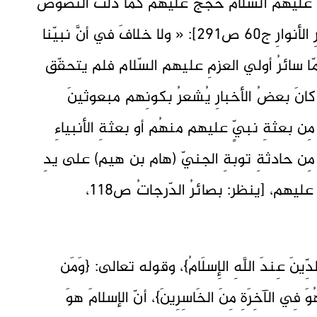
َنا عليهم السّلام حُججٌ عليهم كما دلّت النّصوصُ
والأدلّةُ. قالَ العلّامةُ المجلسيّ في [بحارِ الأنوارِ ج60 ص291]: « ولا خلافَ في أنَّ نبيّنا
ا سائرُ أولي العزمِ عليهم السّلام فلم يتحقّق
كانَ بعضُ الأخبارِ يُشعرُ بكونِهم مبعوثينَ
ِن بعثةِ نبيٍّ عليهم منهُم أو بعثةِ الأنبياءِ
 مِن حادثةِ توبةِ الجنيّ (هام بن هيم) على يدِ
النبيّ نوحٍ عليهِ السّلام أنّه كانَ مبعوثاً عليهم، [ينظر: بصائرُ الدّرجاتُ ص118،
ِّينَ عِندَ اللَّهِ الإِسلَامُ}، وقوله تعالى: {وَمَن
َهُوَ فِي الآخِرَةِ مِنَ الخَاسِرِينَ}، أنّ الإسلامَ هوَ