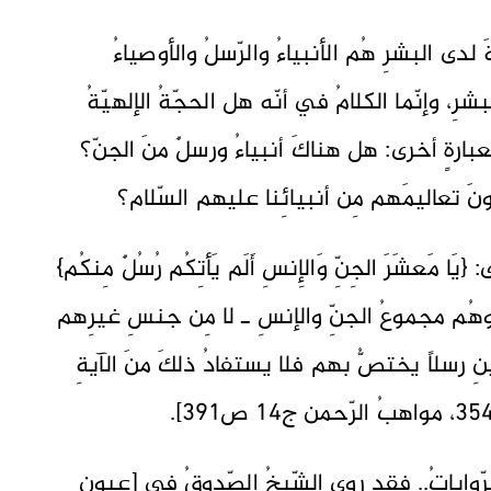
َ لدى البشرِ هُم الأنبياءُ والرّسلُ والأوصياءُ
ِ، وإنّما الكلامُ في أنّه هل الحجّةُ الإلهيّةُ
بعبارةٍ أخرى: هل هناكَ أنبياءُ ورسلٌ منَ الجنّ؟
ونَ تعاليمَهم مِن أنبيائِنا عليهم السّلام؟
ا مَعشَرَ الجِنِّ وَالإِنسِ أَلَم يَأتِكُم رُسُلٌ مِنكُم}
هُم مجموعُ الجنِّ والإنسِ ـ لا مِن جنسِ غيرِهم
قينِ رسلاً يختصُّ بهم فلا يستفادُ ذلكَ منَ الآيةِ
 الرّواياتُ.. فقد روى الشّيخُ الصّدوقُ في [عيونِ