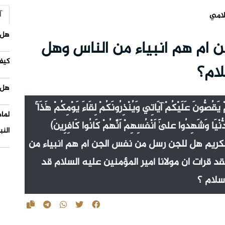
آ
لامي
هل 
ام هم انبياء من الناس وهل
كيف
لام؟
هل 
ْ يَقُصُّونَ عَلَيْكُمْ آيَاتِي وَيُنْذِرُونَكُمْ لِقَاءَ يَوْمِكُمْ هَٰذَا ۚ
لما
لدُّنْيَا وَشَهِدُوا عَلَىٰ أَنْفُسِهِمْ أَنَّهُمْ كَانُوا كَافِرِينَ)
النب
الكريم هل للجن رسل من نفس الجن ام هم انبياء من
 قرأت ان مولانا أمير المؤمنين عليه السلام قد
سلام ؟