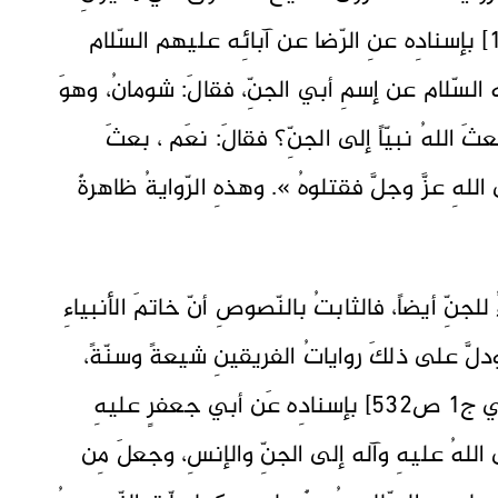
أخبارِ الرّضا ص134، عللُ الشّرائعِ ص198] بإسنادِه عنِ الرّضا عن آبائِه عليهم السّلام
ه السّلام عن إسمِ أبي الجنِّ، فقالَ: شومانُ، وهوَ
َ اللهُ نبيّاً إلى الجنِّ؟ فقالَ: نعَم ، بعثَ
هِ عزَّ وجلَّ فقتلوهُ ». وهذهِ الرّوايةُ ظاهرةٌ
جنِّ أيضاً، فالثابتُ بالنّصوصِ أنّ خاتمَ الأنبياءِ
ودلَّ على ذلكَ رواياتُ الفريقينِ شيعةً وسنّةً،
مِنها: ما رواهُ الشيخُ الكلينيّ في [الكافي ج1 ص532] بإسنادِه عَن أبي جعفرٍ عليهِ
ى اللهُ عليهِ وآله إلى الجنِّ والإنسِ، وجعلَ مِن