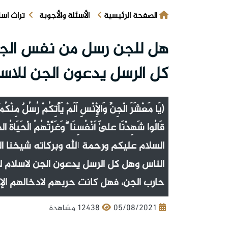
الصفحة الرئيسية
الأسئلة والأجوبة
تراث اس
هل للجن رسل من نفس الجن 
كل الرسل يدعون الجن للاس
(يَا مَعْشَرَ الْجِنِّ وَالْإِنْسِ أَلَمْ يَأْتِكُمْ رُسُلٌ مِنْكُم
قَالُوا شَهِدْنَا عَلَىٰ أَنْفُسِنَا ۖ وَغَرَّتْهُمُ الْحَيَاةُ ا
السلام عليكم ورحمة الله وبركاته شيخنا 
الناس وهل كل الرسل يدعون الجن لاسلام لقد
حارب الجن، فهل كانت حربهم لادخالهم الإ
05/08/2021
12438 مشاهدة