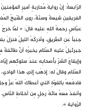
الرّابعةُ: إنّ روايةَ مُحاربةِ أميرِ المؤمن
عبّاسٍ رحمةُ اللهِ عليه قالَ: « لمّا خرجَ
جنباً عنِ الطّريقِ، وأدركَهُ الليلُ فنزلَ بق
جبرئيلُ عليه السّلام يخبرُه أنَّ طائفةً مِ
وإيقاعَ الشرِّ بأصحابِه عندَ سلوكِهم إيّاه،
السّلام وقالَ له: إذهَب إلى هذا الوادي، ف
فادفَعهُ بالقوّةِ التي أعطاكَ اللهُ عزَّ وج
وأنفذَ معهُ مائةَ رجلٍ مِن أخلاطِ النّاسِ،
الرّواية ».