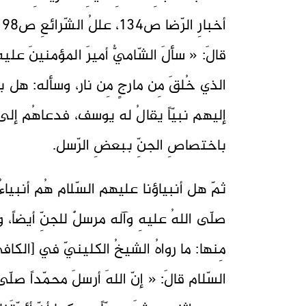
قالَ: « سألَ الشّاميُّ أميرَ المؤمنينَ علي
الذي خُلقَ مِن مارجٍ مِن نار، وسأله: هل بعث
إليهم نبيّاً يقالُ له يوسف، فدعاهُم إلى الل
باختصاصِ الجنِّ ببعضِ الرّسل.
ثمّ هل أنبياؤنا عليهم السّلام هُم أنبياءُ لل
صلّى اللهُ عليهِ وآله مرسلٌ للجنِّ أيضاً، 
السّلام قالَ: « إنّ اللهَ أرسلَ محمّداً صلّ