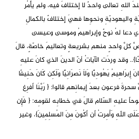
عندَ اللهِ تعالى واحدٌ لا إختلافَ فيه، ولم يأمُر
انيّةِ واليهوديّةِ ونحوِها فهيَ إختلافٌ بالكمالِ
 الذي دعا لهُ نوحٌ وإبراهيمُ وموسى وعيسى
َّ كلَّ واحدٍ منهم بشريعةٍ وتعاليمَ خاصّةٍ، قالَ
َاجًا}.. وقد وردَت الآياتُ أنّ الدينَ الذي كانَ عليهِ
برَاهِيمُ يَهُودِيًّا وَلاَ نَصرَانِيًّا وَلَكِن كَانَ حَنِيفًا
أنَّ سحرةَ فرعون بعدَ إيمانِهم قالوا: { رَبَّنَا أَفرِغ
 أنَّ نوحاً عليهِ السّلام قالَ في خطابِه لقومِه: { فَإِن
اَّ عَلَى اللّهِ وَأُمِرتُ أَن أَكُونَ مِنَ المُسلِمِينَ}، وغير