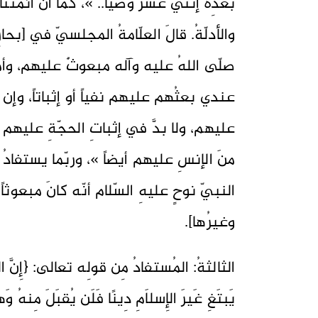
بعدِه إثني عشرَ وصيّاً.. »، كما أنّ أئمّت
صلّى اللهُ عليه وآله مبعوثٌ عليهم، وأمّ
عندي بعثُهم عليهم نفياً أو إثباتاً، وإن 
عليهم، ولا بدَّ في إثباتِ الحجّةِ عليهم م
منَ الإنسِ عليهم أيضاً »، وربّما يستفادُ
وغيرُها].
الثالثةُ: المُستفادُ مِن قولِه تعالى: {إِنَّ الد
يَبتَغِ غَيرَ الإِسلاَمِ دِينًا فَلَن يُقبَلَ مِنهُ و