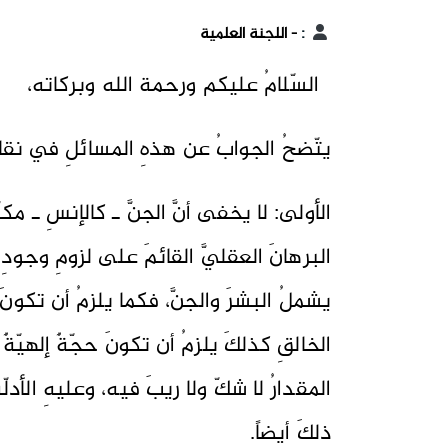
:
- اللجنة العلمية
السّلامُ عليكم ورحمة الله وبركاته،
يتّضحُ الجوابُ عن هذهِ المسائلِ في ن
الأولى: لا يخفى أنَّ الجنَّ ـ كالإنسِ ـ مكلّ
البرهانَ العقليَّ القائمَ على لزومِ وجودِ 
يشملُ البشرَ والجنَّ، فكما يلزمُ أن تكونَ
الخالقِ كذلكَ يلزمُ أن تكونَ حجّةٌ إلهيّة
المقدارُ لا شكّ ولا ريبَ فيه، وعليهِ الأدلّة
ذلكَ أيضاً.