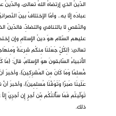
الدّينُ الذي إرتضاهُ اللهُ تعالى، والدّينُ 
عبادَه إلّا به.. وأمّا الإختلافُ بينَ النّصر
والنّقصِ لا بالتنافي والتضادِّ، فالدّينُ
عليهم السّلام هوَ دينُ الإسلامِ وإن إختص
تعالى: {لِكُلٍّ جَعَلنَا مِنكُم شِرعَةً وَمِنه
الأنبياءُ السّابقونَ هوَ الإسلامُ، قالَ: {مَا كَانَ إِ
مُّسلِمًا وَمَا كَانَ مِنَ المُشرِكِينَ}، وأخبرَ 
عَلَينَا صَبرًا وَتَوَفَّنَا مُسلِمِينَ}، وأخبرَ
تَوَلَّيتُم فَمَا سَأَلتُكُم مِّن أَجرٍ إِن أَجرِيَ إِل
ذلك.