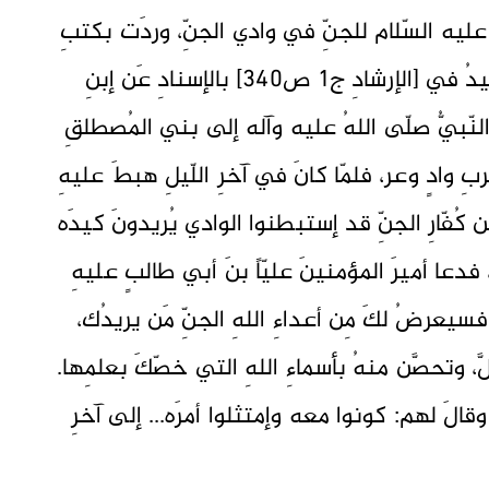
ينَ عليه السّلام للجنِّ في وادي الجنِّ، وردَت بكتبِ
الفريقينِ شيعةً وسنّةً، روى الشّيخُ المُفيدُ في [الإرشادِ ج1 ص340] بالإسنادِ عَن إبنِ
 النّبيُّ صلّى اللهُ عليه وآله إلى بني المُصطلقِ
ربِ وادٍ وعر، فلمّا كانَ في آخرِ اللّيلِ هبطَ عليهِ
ن كُفّارِ الجنِّ قد إستبطنوا الوادي يُريدونَ كيدَه
 فدعا أميرَ المؤمنينَ عليّاً بنَ أبي طالبٍ عليهِ
سيعرضُ لكَ مِن أعداءِ اللهِ الجنِّ مَن يريدُك،
لَّ، وتحصَّن منهُ بأسماءِ اللهِ التي خصّكَ بعلمِها.
 وقالَ لهم: كونوا معه وإمتثلوا أمرَه... إلى آخرِ