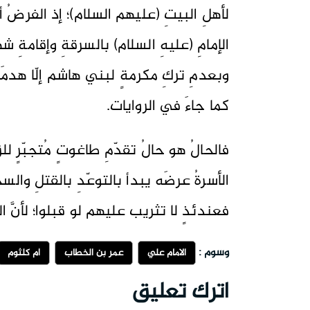
لأهلِ البيتِ (عليهم السلام)؛ إذ الفرضُ أ
الإمامِ (عليهِ السلام) بالسرقةِ وإقامةِ ش
وبعدمِ تركِ مكرمةٍ لبني هاشم إلّا هدمَها!
كما جاءَ في الروايات.
فالحالُ هو حالُ تقدّمِ طاغوتٍ مُتجبّرٍ للز
الأسرةُ عرضَه يبدأ بالتوعّدِ بالقتلِ وال
فعندئذٍ لا تثريب عليهم لو قبلوا؛ لأنَّ ا
وسوم :
الامام علي
عمر بن الخطاب
أم كلثوم
اترك تعليق