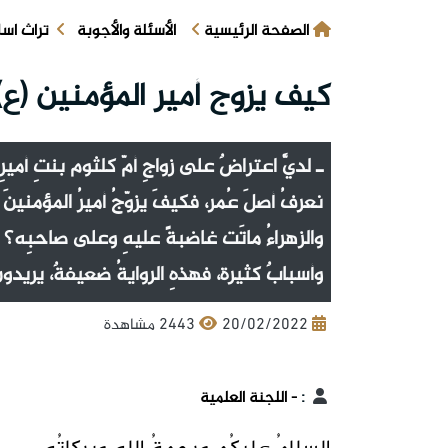
الصفحة الرئيسية
الأسئلة والأجوبة
تراث اس
كيف يزوج أمير المؤمنين (ع)
ـ لديَّ اعتراضٌ على زواجِ أمّ كلثوم بنتِ أميرِ ا
نعرفُ أصلَ عُمر، فكيفَ يزوّجُ أميرُ المؤمنينَ (ع
والزهراءُ ماتَت غاضبةً عليهِ وعلى صاحبِه؟ و
وأسبابٌ كثيرة، فهذهِ الروايةُ ضعيفةٌ، يريد
20/02/2022
2443 مشاهدة
:
- اللجنة العلمية