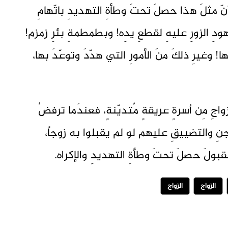
نّ مثلَ هذا حصلَ تحتَ وطأةِ التهديدِ باتّهامِ
هودِ الزورِ عليهِ لقطعِ يدِه! وبطمطمةِ بئرِ زمزم!
 وغيرِ ذلكَ منَ الأمورِ التي هدّدَ وتوعّدَ بها،
واجِ مِن أسرةٍ عريقةٍ مُتديّنةٍ، فعندَما ترفضُ
سجنِ والتضييقِ عليهم لو لم يقبلوا به زوجاً،
لقبولَ حصلَ تحتَ وطأةِ التهديدِ والإكراه.
الزواج
الزواج