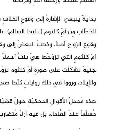
السلامُ عليكُم ورحمةُ اللهِ وبركاتُه
بدايةً ينبغي الإشارةُ إلى وقوعِ الخلافِ ب
الخطّاب مِن أمِّ كلثوم (عليها السلام) 
وقوعِ الزواجِ أصلاً، وذهبَ البعضُ إلى 
أمّ كلثومٍ التي تزوّجَها هيَ بنتُ أسماء
جنيّةً تشكّلَت على صورةِ أمّ كلثوم تزوّجَه
والإيلاد، ورووا في ذلكَ رواياتٍ كلّها ضع
هذه مُجملُ الأقوالِ المحكيّةِ حولَ قضيّةِ 
مُسلَّماً عندَ العُلماء، بل فيه آراءٌ مُتضارب