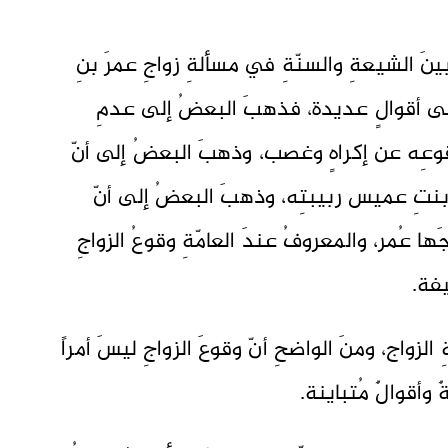
ينَ الشيعةِ والسنّةِ في مسألةِ زواجِ عمرَ بنِ
على أقوالٍ عديدة، فذهبَ البعضُ إلى عدمِ
وقوعِه عن إكراهٍ وغصب، وذهبَ البعضُ إلى أنّ
َ بنتِ عميس ربيبتِه، وذهبَ البعضُ إلى أنّ
ا عُمر، والمعروفُ عندَ العامّةِ وقوعُ الزواجِ
يفة.
الزواج، ومنَ الواضحِ أنّ وقوعَ الزواجِ ليسَ أمراً
ةٌ وأقوالٌ مُتباينة.