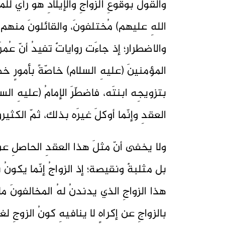
والقولُ بوقوعِ الزواجِ والإيلادِ هوَ رأيٌ لل
اللهِ عليهم) مُختلفونَ، والقائلونَ منهم بو
والاضطرار؛ إذ جاءَت رواياتٌ تفيدُ أنّ عُمرَ
المؤمنينَ (عليهِ السلام) خاصّةً بأمورٍ خط
بتزويجِه ابنتَه، فاضطّرَ الإمامُ (عليهِ ا
العقدِ وإنّما أوكلَ غيرَه بذلك، ثمّ الكثيرو
ولا يخفى أنّ مثلَ هذا العقدِ الحاصلِ عن 
بل مثلبةٌ ونقيصة؛ إذ الزواجُ إنّما يكونُ 
هذا الزواجِ الذي يدندنُ لهُ المخالفونَ ما 
بالزواجِ عن إكراهٍ لا ينافيهِ كونُ الزوجِ ل