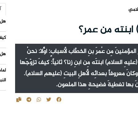
آ
لامي
هل 
 ابنته من عمر؟
كيف
لمؤمنينَ مِن عُمرَ بنِ الخطّاب لأسبابٍ: أوّلاً: نحنُ
هل 
ليهِ السلام) ابنتَه مِن ابنِ زنا؟ ثانياً: كيفَ تزوّجَها
لما
كانَ معروفاً بعدائِه لأهلِ البيتِ (عليهم السلام).
النب
ونَ بها تغطيةَ فضيحةِ هذا الملعون.