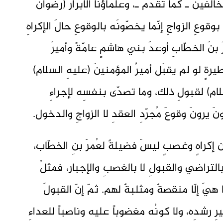
مُخالفين ـ كما تقدّم ـ، وعلماؤنا الأبرار (رضوانُ
قوعِ الزواجِ إنّما يخصّونَه بالوقوعِ حالَ الإكراهِ
 بنَ الخطّابِ أوعدَ بني هاشمٍ عامّةً وأميرَ
يرةٍ لو لم يقبَل أميرُ المؤمنينَ (عليهِ السلام)
لسلام) لقبولِ ذلك، وما تصدّى بنفسِه لإجراءِ
نَ يرونَ وقوعَ مُجرّدِ العقدِ لا الزواجِ والدخول.
إكراهٍ وغصبٍ ليسَ فضيلةً لعُمرَ بنِ الخطّاب،
بالتراضي والقبولِ لا بالغصبِ والإجبار، فمثلُ
هيَ إلّا منقصةٌ ومثلبةٌ لهم. ثمّ إنّ القبولَ
غيرِ رشدِه، ولا كونُه مغضوباً عليه وناصباً للعداءِ