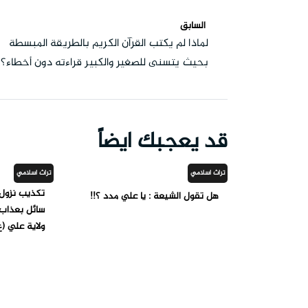
السابق
لماذا لم يكتب القرآن الكريم بالطريقة المبسطة
بحيث يتسنى للصغير والكبير قراءته دون أخطاء؟
قد يعجبك ايضاً
تراث اسلامي
تراث اسلامي
تكذيب نزول 
هل تقول الشيعة : يا علي مدد ؟!!
سائل بعذاب 
ولاية علي (ع