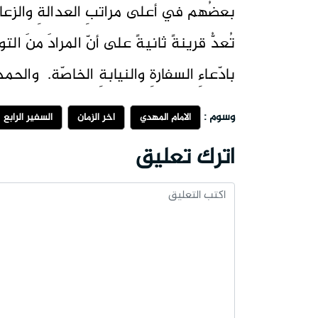
بعضُهم في أعلى مراتبِ العدالةِ والزعامةِ
تُعدُّ قرينةً ثانيةً على أنّ المرادَ منَ التو
بادّعاءِ السفارةِ والنيابةِ الخاصّة. والحمدُ
وسوم :
الامام المهدي
اخر الزمان
السفير الرابع
اترك تعليق