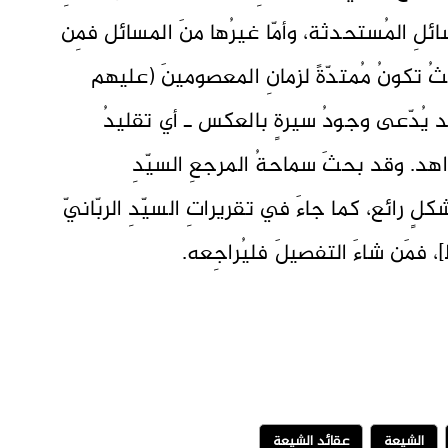
ئلِ المُستحدثة، وأمّا غيرُها منَ المسائل فمِن
ثُ تكونُ مُمتدّةً لزمانِ المعصومينَ (عليهم
د يُدّعى وجودُ سيرةٍ بالعكس ـ أي تقليدُ
هد. وقد بحثَ سماحةُ المرجعِ السيّدِ
ٍ رائع، كما جاءَ في تقريراتِ السيّدِ الربّانيّ
، فمَن شاءَ التفصيلَ فليُراجِعه.
الشيعة
عقائد الشيعة