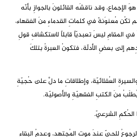
هوَ الإجماع، وقد ناقشَه القائلونَ بالجوازِ بأنّه
تكُن مُعنوَنةً في كلماتِ القدماءِ منَ الفقهاء،
اعَ في المقامِ ليسَ تعبديّاً قابلاً لاستكشافِ قولِ
هم إلى بعضِ الأدلّة، فتكونُ العبرةُ بتلكَ
لسيرةِ العُقلائيّة، وإطلاقاتِ ما دلَّ على حُجيّةِ
لَبُ منَ الكتبِ الفقهيّةِ والأصوليّة.
الحُكمِ الشرعيّ.
لرجوعُ للحيّ عندَ موتِ المُجتهد، وعدمُ البقاءِ