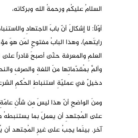
السلامُ عليكُم ورحمةُ الله وبركاته،
أوّلاً: لا إشكالَ أنّ بابَ الاجتهادِ والاستنب
رايتَهم)، وهذا البابُ مفتوحٍ لمَن هوَ مؤه
العلمِ والمعرفة حتّى أصبحَ قادراً على اس
وألمَّ بمُقدّماتِها منَ اللغةِ والصرفِ والن
دخيلٌ في عمليّةِ استنباطِ الحُكمِ الشرع
ومنَ الواضحِ أنّ هذا ليسَ مِن شأنِ عامّة
على المُجتهدِ أن يعملَ بما يستنبطهُ منَ 
آخر. بينَما يجبُ على غيرِ المُجتهد أن يُقل