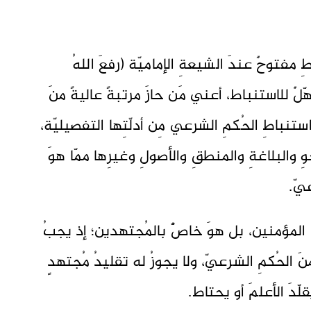
اطِ مفتوحٌ عندَ الشيعةِ الإماميّة (رفعَ اللهُ
ّلٌ للاستنباط، أعني مَن حازَ مرتبةً عاليةً منَ
تنباطِ الحُكمِ الشرعي مِن أدلّتِها التفصيليّة،
حوِ والبلاغةِ والمنطقِ والأصولِ وغيرِها ممّا هوَ
يّ.
ِ المؤمنين، بل هوَ خاصٌّ بالمُجتهدين؛ إذ يجبُ
الحُكمِ الشرعيّ، ولا يجوزُ له تقليدُ مُجتهدٍ
ّدَ الأعلمَ أو يحتاط.