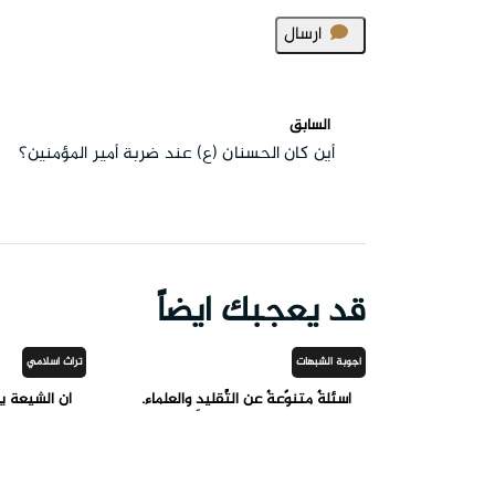
ارسال
السابق
أين كان الحسنان (ع) عند ضربة أمير المؤمنين؟
قد يعجبك ايضاً
أجوبة الشبهات
تراث اسلامي
أسئلةٌ متنوّعةٌ عن التَّقليدِ والعلماء.
أن الشيعة ي