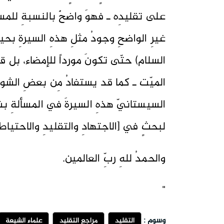
على تقليدِه ـ فهوَ واضحٌ بالنسبةِ للمسا
غيرِ الواضحِ وجودُ مثلِ هذهِ السيرةِ بحي
السلام) حتّى تكونَ مورداً للإمضاء، بل ق
الميّت ـ كما قد يستفادُ مِن بعضِ الشوا
السيستانيّ هذهِ السيرةَ في المسألةِ بشكل
لبحثٍ في [الاجتهادِ والتقليدِ والاحتياط]
والحمدُ للهِ ربِّ العالمين.
"
وسوم :
التقليد
مراجع التقليد
علماء الشيعة