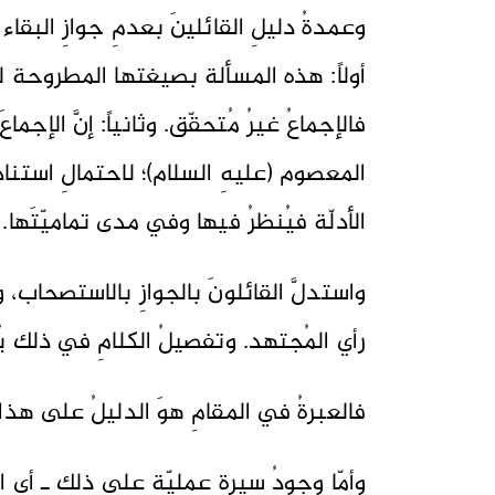
وعمدةُ دليلِ القائلينَ بعدمِ جوازِ البقاء 
أولاً: هذه المسألة بصيغتها المطروحة لم 
فالإجماعُ غيرُ مُتحقّق. وثانياً: إنَّ الإجم
المعصوم (عليهِ السلام)؛ لاحتمالِ استنادِ
الأدلّة فيُنظرُ فيها وفي مدى تماميّتَها.
واستدلَّ القائلونَ بالجوازِ بالاستصحاب، وا
رأي المُجتهد. وتفصيلُ الكلامِ في ذلك يُط
فالعبرةُ في المقامِ هوَ الدليلُ على هذا 
وأمّا وجودُ سيرةٍ عمليّةٍ على ذلك ـ أي ا