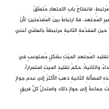
رتبطٍ، فانفتاحُ بابِ الاجتهادِ مُتعلّقٌ
رِ المُجتهد، فلا ارتباطَ بينَ المُقدّمتين؛ لأنّ
حينِ المقدّمةِ الثانيةِ مرتبطةٌ بالعامّي أعني
َ تقليدِ المُجتهدِ الميّتِ بشكلٍ مُستوعبٍ في
ً، والثانيةُ: حكمُ تقليدِ الميتِ استمراراً،
 المسألةِ الثانيةِ ذهبَ الأكثرُ إلى عدمِ جوازِ
 جماعةٌ إلى جوازِ ذلك، واستدلَّ كلُّ فريقٍ