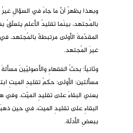
وبهذا يظهرُ أنَّ ما جاءَ في السؤالِ غيرُ مُ
بالمُجتهد، بينَما تقليدُ الأعلمِ يتعلّقُ بغي
المقدّمةَ الأولى مرتبطةٌ بالمُجتهد، في 
غيرَ المُجتهد.
وثانياً: بحثُ الفقهاءِ والأصوليّينَ مسألة
مسألتين: الأولى: حكمُ تقليدِ الميتِ ابتداء
يعني البقاءَ على تقليدِ الميّت. وفي هذهِ
البقاءِ على تقليدِ الميت، في حين ذهبَت
ببعضِ الأدلّة.