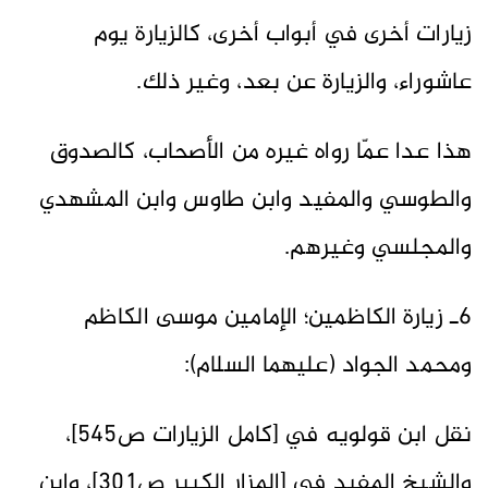
زيارات أخرى في أبواب أخرى، كالزيارة يوم
عاشوراء، والزيارة عن بعد، وغير ذلك.
هذا عدا عمّا رواه غيره من الأصحاب، كالصدوق
والطوسي والمفيد وابن طاوس وابن المشهدي
والمجلسي وغيرهم.
6ـ زيارة الكاظمين؛ الإمامين موسى الكاظم
ومحمد الجواد (عليهما السلام):
نقل ابن قولويه في [كامل الزيارات ص545]،
والشيخ المفيد في [المزار الكبير ص301]، وابن