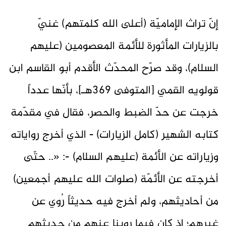
إنّ تراث الإماميّة (أعلى الله كلمتهم) غنيّ
بالزيارات المأثورة للأئمة المعصومين (عليهم
السلام)، وقد صرّح المحدّث الأقدم أبو القاسم ابن
قولويه القمي [المتوفى 369هـ]، بأنّها عدداً
خرجت عن حدّ الضبط والحصر، فقال في مقدّمة
كتابه الشهير (كامل الزيارات) - الذي أخرج رواياته
وزياراته عن الأئمة (عليهم السلام) -: «.. حتّى
أخرجته عن الأئمّة (صلوات الله عليهم أجمعين)
من أحاديثهم، ولم أخرج فيه حديثاً رُوي عن
غيرهم؛ إذ كان فيما روينا عنهم من حديثهم