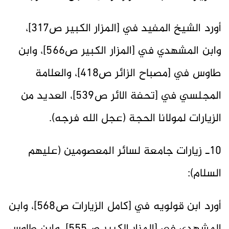
أورد الشيخ المفيد في [المزار الكبير ص317]،
وابن المشهدي في [المزار الكبير ص566]، وابن
طاوس في [مصباح الزائر ص418]، والعلامة
المجلسي في [تحفة الائر ص539]، العديد من
الزيارات لمولانا الحجة (عجل الله فرجه).
10ـ زيارات جامعة لسائر المعصومين (عليهم
السلام):
أورد ابن قولويه في [كامل الزيارات ص568]، وابن