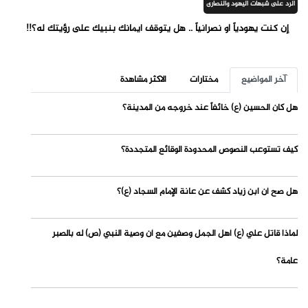
الرد على شبهات اليهود والنصارى
إن كنت يهودياً أو نصرانياً .. هل يتوقف ايمانك بنبيك على رؤيتك له؟!!
آخر المواضيع
مختارات
الاكثر مشاهدة
هل كان الحسين (ع) خائفاً عند خروجه من المدينة؟
كيف تستوعب النصوص المحدودة الوقائع المتجددة؟
هل صح أن ابن زياد كشف عن عانة الإمام السجاد (ع)؟
لماذا قاتل علي (ع) أهل الجمل وصفين مع أن وصية النبي (ص) له بالصبر
عامة؟