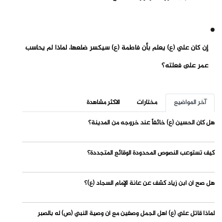
إن كان علي (ع) يعلم بأن فاطمة (ع) سيكسر ضلعها، لماذا لم يحاسب
عمر على فعلته؟
آخر المواضيع
مختارات
الاكثر مشاهدة
هل كان الحسين (ع) خائفاً عند خروجه من المدينة؟
كيف تستوعب النصوص المحدودة الوقائع المتجددة؟
هل صح أن ابن زياد كشف عن عانة الإمام السجاد (ع)؟
لماذا قاتل علي (ع) أهل الجمل وصفين مع أن وصية النبي (ص) له بالصبر