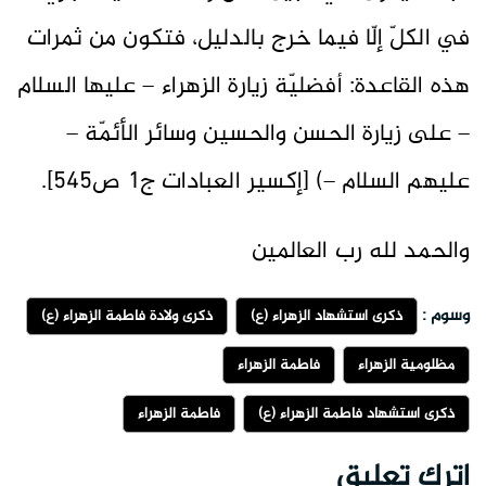
في الكلّ إلّا فيما خرج بالدليل، فتكون من ثمرات
هذه القاعدة: أفضليّة زيارة الزهراء – عليها السلام
– على زيارة الحسن والحسين وسائر الأئمّة –
عليهم السلام –) [إكسير العبادات ج1 ص545].
والحمد لله رب العالمين
وسوم :
ذكرى استشهاد الزهراء (ع)
ذكرى ولادة فاطمة الزهراء (ع)
مظلومية الزهراء
فاطمة الزهراء
ذكرى استشهاد فاطمة الزهراء (ع)
فاطمة الزهراء
اترك تعليق