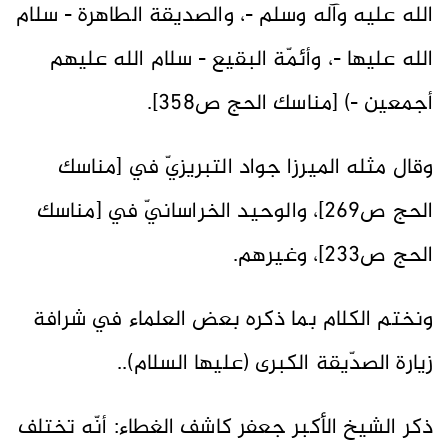
الله عليه وآله وسلم -، والصديقة الطاهرة - سلام
الله عليها -، وأئمّة البقيع - سلام الله عليهم
أجمعين -) [مناسك الحج ص358].
وقال مثله الميرزا جواد التبريزيّ في [مناسك
الحج ص269]، والوحيد الخراسانيّ في [مناسك
الحج ص233]، وغيرهم.
ونختم الكلام بما ذكره بعض العلماء في شرافة
زيارة الصدّيقة الكبرى (عليها السلام)..
ذكر الشيخ الأكبر جعفر كاشف الغطاء: أنّه تختلف