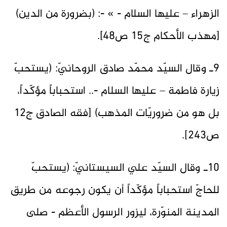
الزهراء – عليها السلام - » -: (بضرورة من الدين)
[مهذب الأحكام ج15 ص48].
9ـ وقال السيّد محمّد صادق الروحانيّ: (يستحبّ
زيارة فاطمة – عليها السلام -.. استحباباً مؤكّداً،
بل هو من ضروريّات المذهب) [فقه الصادق ج12
ص243].
10ـ وقال السيّد علي السيستانيّ: (يستحبّ
للحاجّ استحباباً مؤكّداً أن يكون رجوعه من طريق
المدينة المنوّرة، ليزور الرسول الأعظم - صلى