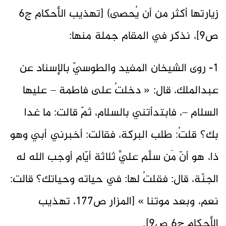
زيارتها أكثر من أن يُحصى) [تهذيب الأحكام ج6
ص9]، نذكر في المقام جملة منها:
1- روى الشيخان المفيد والطوسيّ بالإسناد عن
عبدالملك، قال: « دخلتُ على فاطمة – عليها
السلام –، فابتدأتني بالسلام، ثمّ قالت: ما غدا
بك؟ قلتُ: طلب البركة، فقالت: أخبرني أبي وهو
ذا، هو أنّ مَن سلَّم عليَّ ثلاثة أيّام أوجب الله له
الجنّة، قال: فقلتُ لها: في حياته وحياتك؟ قالت:
نعم، وبعد موتنا » [المزار ص177، تهذيب
الأحكام ج6 ص9].