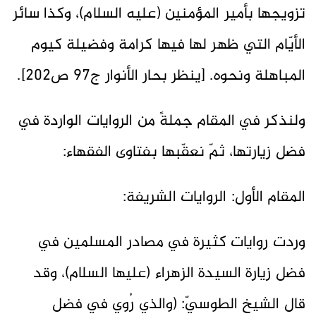
تزويجها بأمير المؤمنين (عليه السلام)، وكذا سائر
الأيّام التي ظهر لها فيها كرامة وفضيلة كيوم
المباهلة ونحوه. [ينظر بحار الأنوار ج97 ص202].
ولنذكر في المقام جملةً من الروايات الواردة في
فضل زيارتها، ثمّ نعقّبها بفتاوى الفقهاء:
المقام الأول: الروايات الشريفة:
وردت روايات كثيرة في مصادر المسلمين في
فضل زيارة السيدة الزهراء (عليها السلام)، وقد
قال الشيخ الطوسيّ: (والذي رُوي في فضل