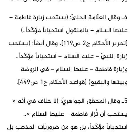
4ـ وقال العلّامة الحليّ: (يستحب زيارة فاطمة –
عليها السلام – بالمنقول استحباباً مؤكّداً..)
[تحرير الأحكام ج2 ص119]، وقال أيضاً: (يستحب
زيارة النبيّ – عليه السلام – استحباباً مؤكّداً..
وزيارة فاطمة – عليها السلام – في الروضة
وبيتها والبقيع) [قواعد الأحكام ج1 ص449].
5ـ وقال المحقّق الجواهريّ: (لا خلاف في أنّه «
يستحب أن تُزار فاطمة – عليها السلام »..
استحباباً مؤكّداً، بل هو من ضروريّات المذهب بل