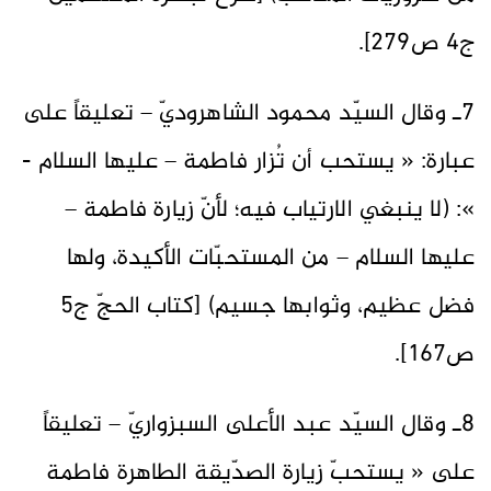
ج4 ص279].
7ـ وقال السيّد محمود الشاهروديّ – تعليقاً على
عبارة: « يستحب أن تُزار فاطمة – عليها السلام -
»: (لا ينبغي الارتياب فيه؛ لأنّ زيارة فاطمة –
عليها السلام – من المستحبّات الأكيدة، ولها
فضل عظيم، وثوابها جسيم) [كتاب الحجّ ج5
ص167].
8ـ وقال السيّد عبد الأعلى السبزواريّ – تعليقاً
على « يستحبّ زيارة الصدّيقة الطاهرة فاطمة