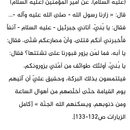
(عليه السلام)، عن أمير المؤمنين (عليه السلام)
قال: « زارنا رسول الله - صلى الله عليه وآله -...
فقال: يا بُنيّ، أتاني جبرئيل - عليه السلام - آنفاً
فأخبرني أنكم قتلى، وأنّ مصارعكم شتّى، فقال:
يا أبه، فما لمَن يزور قبورنا على تشتتها؟ فقال:
يا بُنيّ، أولئك طوائف من أمّتي يزورونكم،
فيلتمسون بذلك البركة، وحقيق عليّ أن آتيهم
يوم القيامة حتّى أخلّصهم من أهوال الساعة
ومن ذنوبهم، ويسكنهم الله الجنّة » [كامل
الزيارات ص132-133].