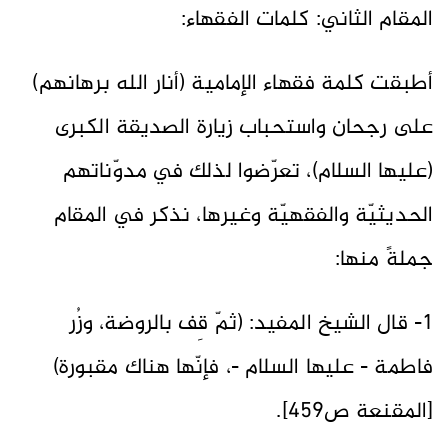
المقام الثاني: كلمات الفقهاء:
أطبقت كلمة فقهاء الإمامية (أنار الله برهانهم)
على رجحان واستحباب زيارة الصديقة الكبرى
(عليها السلام)، تعرّضوا لذلك في مدوّناتهم
الحديثيّة والفقهيّة وغيرها، نذكر في المقام
جملةً منها:
1- قال الشيخ المفيد: (ثمّ قِف بالروضة، وزُر
فاطمة - عليها السلام -، فإنّها هناك مقبورة)
[المقنعة ص459].