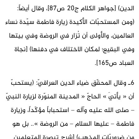
الدين) [جواهر الكلام ج20 ص87]، وقال أيضاً:
(ومن المستحبّات الأكيدة زيارة فاطمة سيّدة نساء
العالمين، والأولى أن تُزار في الروضة وفي بيتها
وفي البقيع؛ لمكان الاختلاف في دفنها) [نجاة
العباد ص165].
6ـ وقال المحقّق ضياء الدين العراقيّ: (يستحبّ
أن « يأتيَ » الحاجّ « المدينة المنوّرة لزيارة النبيّ
– صلى الله عليه وآله – استحباباً مؤكّداً، وزيارة
فاطمة – عليها السلام – من الروضة ».. بل هو
من ضروريّات المذهب) [شرح تبصرة المتعلمين