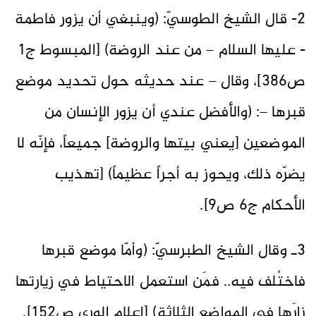
2- قال الشيخ الطوسيّ: (وينبغي أن يزور فاطمة
- عليها السلام – من عند الروضة) [المبسوط ج1
ص386]، وقال – عند حديثه حول تحديد موضع
قبرها –: (والأفضل عندي أن يزور الإنسان من
الموضعين [يعني بيتها والروضة] جميعاً، فإنّه لا
يضرّه ذلك، ويحوز به أجراً عظيماً) [تهذيب
الأحكام ج6 ص9].
3ـ وقال الشيخ الطبرسيّ: (وأمّا موضع قبرها
فاختُلف فيه.. فمَن استعمل الاحتياط في زيارتها
زارَها في المواضع الثلاثة) [إعلام الورى ص152].