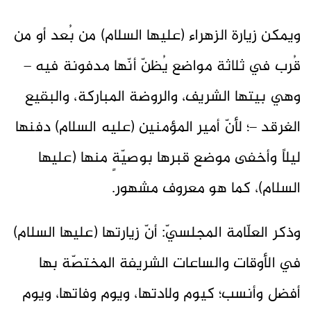
ويمكن زيارة الزهراء (عليها السلام) من بُعد أو من
قُرب في ثلاثة مواضع يُظنّ أنّها مدفونة فيه –
وهي بيتها الشريف، والروضة المباركة، والبقيع
الغرقد –؛ لأنّ أمير المؤمنين (عليه السلام) دفنها
ليلاً وأخفى موضع قبرها بوصيّةٍ منها (عليها
السلام)، كما هو معروف مشهور.
وذكر العلّامة المجلسيّ: أنّ زيارتها (عليها السلام)
في الأوقات والساعات الشريفة المختصّة بها
أفضل وأنسب؛ كيوم ولادتها، ويوم وفاتها، ويوم