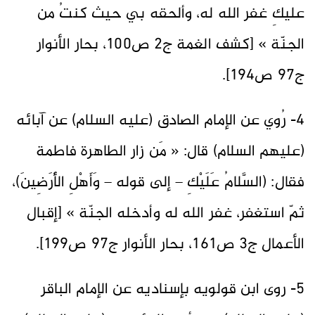
عليكِ غفر الله له، وألحقه بي حيث كنتُ من
الجنّة » [كشف الغمة ج2 ص100، بحار الأنوار
ج97 ص194].
4- رُوي عن الإمام الصادق (عليه السلام) عن آبائه
(عليهم السلام) قال: « مَن زار الطاهرة فاطمة
فقال: (السَّلامُ عَلَيْكِ – إلى قوله – وَأَهْلِ الأَرَضِينَ)،
ثمّ استغفر، غفر الله له وأدخله الجنّة » [إقبال
الأعمال ج3 ص161، بحار الأنوار ج97 ص199].
5- روى ابن قولويه بإسناديه عن الإمام الباقر