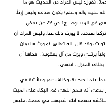
دمة، نقول: ليس المراد من الحديث هو ما
لله عليه وآله وسلم) يكون صدقة وليس إرثاً،
بل يكون المراد منه - كما ينقل السرخسي في المبسوط ج1 ص 29 عن بعض
كنا صدقة، لا يورث ذلك عنا، وليس المراد أن
ا تورث، وقد قال الله تعالى: (و ورث سليمان
لياً يرثني ويرث من آل يعقوب)، فحاشا أن
خلاف المنزل . انتهى .
داً عند الصحابة، وخلاف عمر وعائشة في
 يدعي أنه سمع النهي في البكاء على الميت
 وعائشة تتهمه أنك اشتبهت في فهمك، فليس