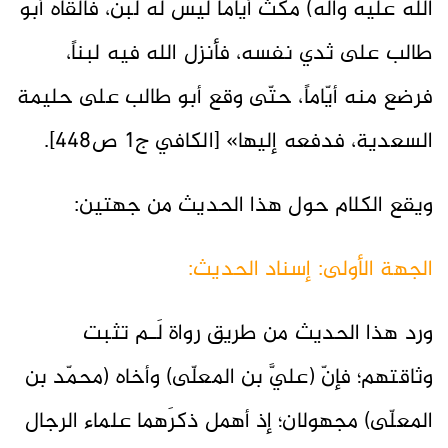
الله عليه وآله) مكث أيّاماً ليس له لبن، فألقاه أبو
طالب على ثدي نفسه، فأنزل الله فيه لبناً،
فرضع منه أيّاماً، حتّى وقع أبو طالب على حليمة
السعدية، فدفعه إليها» [الكافي ج1 ص448].
ويقع الكلام حول هذا الحديث من جهتين:
الجهة الأولى: إسناد الحديث:
ورد هذا الحديث من طريق رواة لَـم تثبت
وثاقتهم؛ فإنّ (عليَّ بن المعلّى) وأخاه (محمّد بن
المعلّى) مجهولان؛ إذ أهمل ذكرَهما علماء الرجال