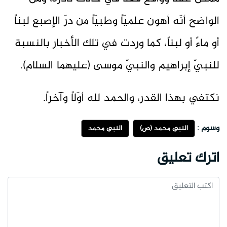
الواضح أنّه أهون علميّاً وطبيّاً من درّ الإصبع لبناً
أو ماءً أو لبناً، كما وردت في تلك الأخبار بالنسبة
للنبيّ إبراهيم والنبيّ موسى (عليهما السلام).
نكتفي بهذا القدر، والحمد لله أوّلاً وآخراً.
وسوم :
النبي محمد (ص)
النبي محمد
اترك تعليق