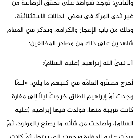
والثاني: توجد شواهد على تحقّق الرضاعة من
غير ثدي المرأة في بعض الحالات الاستثنائيّة،
وذلك من باب الإعجاز والكرامة، ونذكر في المقام
شاهدين على ذلك من مصادر المخالفين:
1ـ نبيّ الله إبراهيم (عليه السلام):
أخرج مفسّرو العامّة في كتبهم ما يلي: «لـمّا
وجدت أمّ إبراهيم الطلق خرجتْ ليلاً إلى مغارة
كانت قريبة منها، فولدت فيها إبراهيم (عليه
السلام)، وأصلحت من شأنه ما يصنع بالمولود، ثمّ
سدّت عليه المغارة ورجعت إلى بيتها، ثمّ كانت