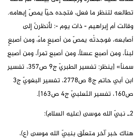
تطالعه لتنظر ما فعل، فتجده حيّاً يمصّ إبهامه.
وقالت أم إبراهيم - ذات يوم -: لأنظرنّ إلى
أصابعه، فوجدتُه يمصّ من أصبعٍ ماءً، ومن أصبعٍ
لبناً، ومن أصبع عسلاً، ومن أصبع تمراً، ومن أصبع
سمناً» [ينظر: تفسير الطبريّ ج9 ص357، تفسير
ابن أبي حاتم ج8 ص2778، تفسير البغويّ ج3
ص160، تفسير الثعلبيّ ج4 ص163].
2ـ نبيّ الله موسى (عليه السلام):
هناك خبر آخر متعلّق بنبيّ الله موسى (ع)،