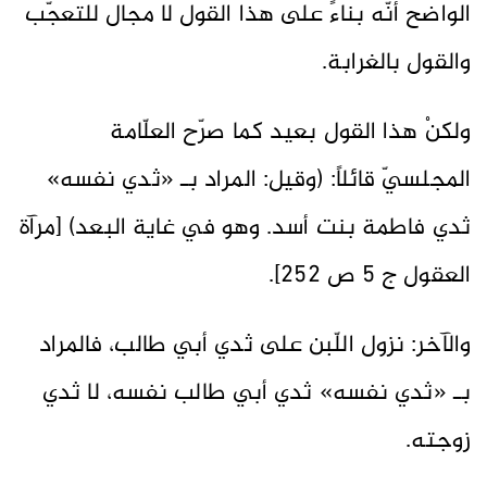
الواضح أنّه بناءً على هذا القول لا مجال للتعجّب
والقول بالغرابة.
ولكنْ هذا القول بعيد كما صرّح العلّامة
المجلسيّ قائلاً: (وقيل: المراد بـ «ثدي نفسه»
ثدي فاطمة بنت أسد. وهو في غاية البعد) [مرآة
العقول ج 5 ص 252].
والآخر: نزول اللّبن على ثدي أبي طالب، فالمراد
بـ «ثدي نفسه» ثدي أبي طالب نفسه، لا ثدي
زوجته.