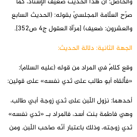
والحاصل: أنّ هذا الحديث ضعيف الإسناد، كما
صرّح العلّامة المجلسيّ بقوله: (الحديث السابع
والعشرون: ضعيف) [مرآة العقول ج٤ ص٣٥٢].
الجهة الثانية: دلالة الحديث:
وقع كلامٌ في المراد من قوله (عليه السلام):
«فألقاه أبو طالب على ثدي نفسه» على قولين:
أحدهما: نزول اللّبن على ثدي زوجة أبي طالب،
وهي فاطمة بنت أسد، فالمراد بـ «ثدي نفسه»
ثدي زوجته، وذلك باعتبار أنّه صاحب اللّبن. ومن