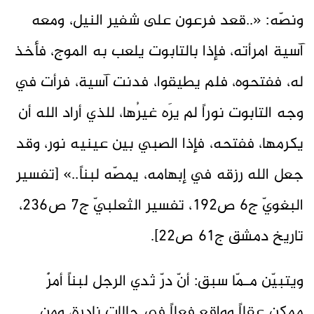
ونصّه: «..قعد فرعون على شفير النيل، ومعه
آسية امرأته، فإذا بالتابوت يلعب به الموج، فأخذ
له، ففتحوه، فلم يطيقوا، فدنت آسية، فرأت في
وجه التابوت نوراً لم يرَه غيرُها، للذي أراد الله أن
يكرمها، ففتحه، فإذا الصبي بين عينيه نور، وقد
جعل الله رزقه في إبهامه، يمصّه لبناً..» [تفسير
البغويّ ج6 ص192، تفسير الثعلبيّ ج7 ص236،
تاريخ دمشق ج61 ص22].
ويتبيّن مـمّا سبق: أنّ درّ ثدي الرجل لبناً أمرٌ
ممكن عقلاً وواقع فعلاً في حالات نادرة، ومن