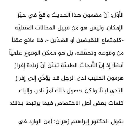
الأوّل: أنّ مضمون هذا الحديث واقعٌ في حيّز
الإمكان، وليس هو من قبيل المحالات العقليّة
-كاجتماع النقيضين أو الضدّين -، فلا مانع عقلاً
من وقوعه وتحقّقه، بل هو ممكن الوقوع علميّاً
أيضاً؛ إذ إنّ الأبحاث الطبيّة تبيّن أنّ زيادة إفراز
هرمون الحليب لدى الرجل قد يؤدّي إلى إفراز
الثدي لبناً، ولكن حصول ذلك أمرٌ نادر، وإليك
كلمات بعض أهل الاختصاص فيما يرتبط بذلك:
يقول الدكتور إبراهيم زهران: (من الوارد في