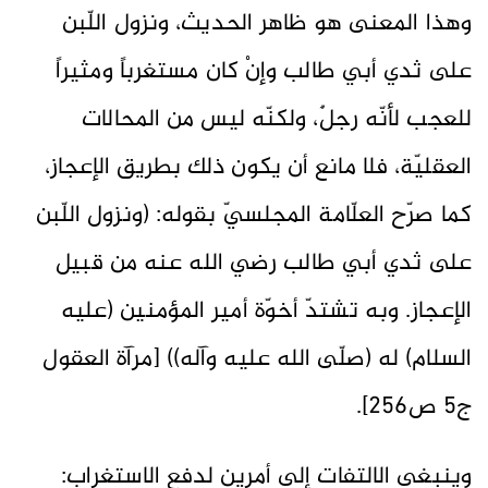
وهذا المعنى هو ظاهر الحديث، ونزول اللّبن
على ثدي أبي طالب وإنْ كان مستغرباً ومثيراً
للعجب لأنّه رجلٌ، ولكنّه ليس من المحالات
العقليّة، فلا مانع أن يكون ذلك بطريق الإعجاز،
كما صرّح العلّامة المجلسيّ بقوله: (ونزول اللّبن
على ثدي أبي طالب رضي الله عنه من قبيل
الإعجاز. وبه تشتدّ أخوّة أمير المؤمنين (عليه
السلام) له (صلّى الله عليه وآله)) [مرآة العقول
ج٥ ص٢٥٦].
وينبغي الالتفات إلى أمرين لدفع الاستغراب: