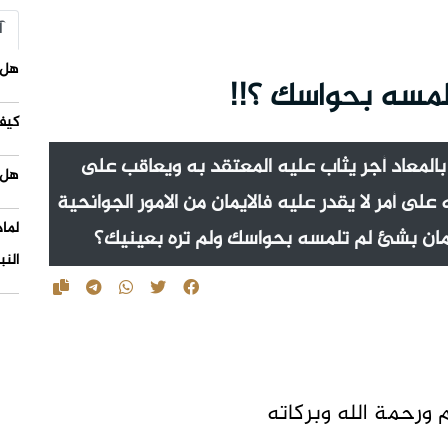
آ
هل 
تلمسه بحواسك ؟!!
كيف
 بالمعاد أجر يثاب عليه المعتقد به ويعاقب على
هل 
لى أمر لا يقدر عليه فالايمان من الامور الجوانحية
لما
يمان بشئ لم تلمسه بحواسك ولم تره بعينيك؟
النب
م ورحمة الله وبركاته