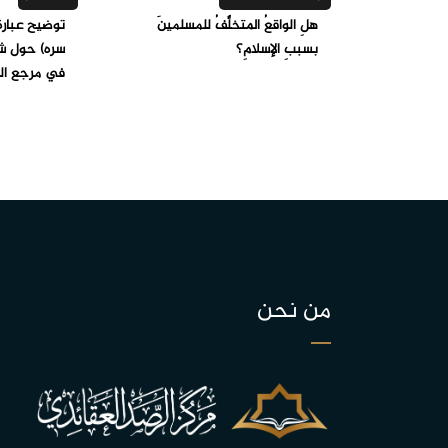
هلِ الواقعُ المتخلِّفُ للمسلمينَ
توضيح عبار
بسببِ الإسلامِ؟
سره) حول ش
في مرجع الت
من نحن