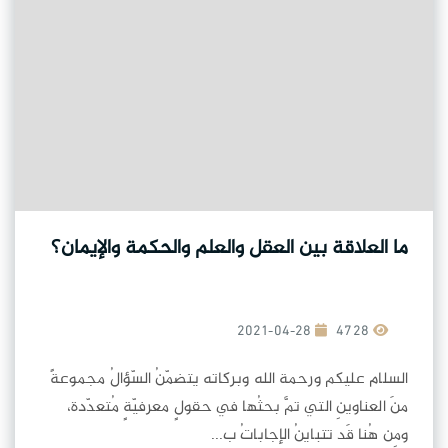
ما العلاقة بين العقل والعلم والحكمة والإيمان؟
2021-04-28
4728
السلام عليكم ورحمة الله وبركاته يتضمّنُ السّؤالُ مجموعةً
منَ العناوينِ التي تمَّ بحثُها في حقولٍ معرفيّةٍ مُتعدّدة،
ومِن هُنا قَد تتباينُ الإجاباتُ ب...