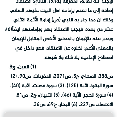
أوجب الله تعالى المعرفة به)(5). الثاني: الاعتقاد
إضافة إلى ما تقدم بإمامة أهل البيت عليهم السلام،
وذلك أن مما جاء به النبي (ص) إمامة الأئمة الاثني
عشر من بعده، فيجب الاعتقاد بهم وبإمامتهم ايضاً(6)،
ويعبر عنه بالإيمان بالمعنى الأخص المقابل للإيمان
بالمعنى الأعم؛ لخلوه عن الاعتقاد، فهو داخل في
اصطلاح الإمامية بلا شك ولا شبهة.
_____________________________ (1) العين، ج8،
ص388، الصحاح، ج5، ص2071، المفردات، ص90. (2)
سورة البقرة، الآية (125). (3) سورة فصلت، الآية (40).
(4) سورة الحجر، الآية (46). (5) التبيان، ج2، ص81،
الاقتصاد، ص227. (6) البحار، ج69، ص36.