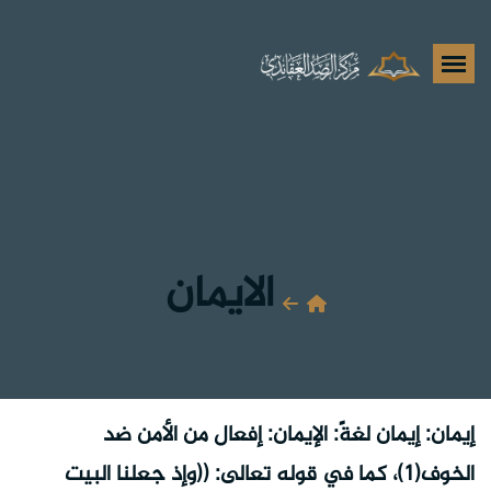
الايمان
إيمان: إيمان لغةً: الإيمان: إفعال من الأمن ضد
الخوف(1)، كما في قوله تعالى: ((وإذ جعلنا البيت