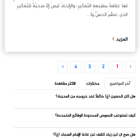
لها علاقةٌ بطبيعةِ التّفكيرِ، والإلحادُ ليسَ إلّا ضحيّةً للتّفكيرِ
الذي عظّمَ الحسَّ وأ...
المزيد
›
4
3
2
1
‹
آخر المواضيع
مختارات
الاكثر مشاهدة
هل كان الحسين (ع) خائفاً عند خروجه من المدينة؟
كيف تستوعب النصوص المحدودة الوقائع المتجددة؟
هل صح أن ابن زياد كشف عن عانة الإمام السجاد (ع)؟