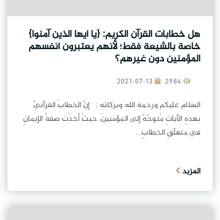
هل خطابات القرآن الكريم: {يا أيها الذين آمنوا}
خاصة بالشيعة فقط؛ لأنهم يعتبرون أنفسهم
المؤمنين دون غيرهم؟
2021-07-13
2984
السلام عليكم ورحمة الله وبركاته : إنّ الخطابَ القرآنيّ
بهذهِ الآياتِ مُتوجّهٌ إلى المؤمنينَ، حيثُ أُخذَت صفةُ الإيمانِ
في متعلّقِ الخطابِ...
المزيد