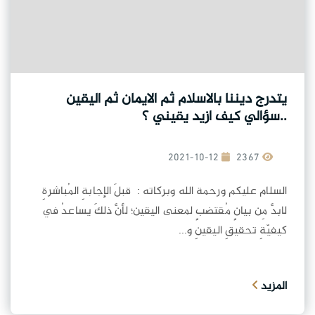
يتدرج ديننا بالاسلام ثم الايمان ثم اليقين
..سؤالي كيف ازيد يقيني ؟
2021-10-12
2367
السلام عليكم ورحمة الله وبركاته : قبلَ الإجابةِ المُباشرةِ
لابدَّ مِن بيانٍ مُقتضبٍ لمعنى اليقين؛ لأنَّ ذلكَ يساعدُ في
كيفيّةِ تحقيقِ اليقينِ و...
المزيد