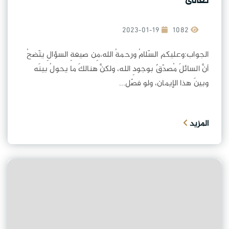
تعالى
2023-01-19
1082
الجواب:وعليكم السّلامُ ورحمةُ الله،مِن صيغةِ السؤالِ يتّضحُ
أنَّ السائلَ مُصدّقٌ بوجودِ الله، ولكنَّ هنالكَ ما يحولُ بينَه
وبينَ هذا الإيمان، ولو فصّل...
المزيد