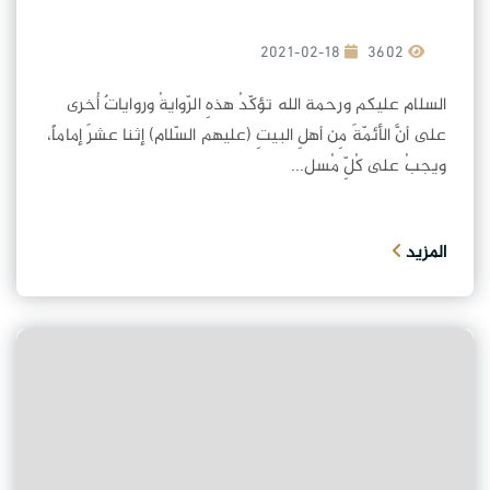
2021-02-18
3602
السلام عليكم ورحمة الله تؤكّدُ هذهِ الرّوايةُ ورواياتٌ أُخرى
على أنَّ الأئمّةَ مِن أهلِ البيتِ (عليهم السّلام) إثنا عشرَ إماماً،
ويجبُ على كُلِّ مُسل...
المزيد