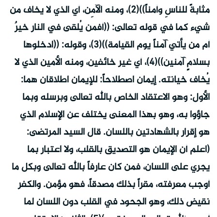
مثابةً للناسِ وأمناً))(2)، ومنه الآمِن، أي الذي لا يخاف من
شيء كما في قوله تعالى: ((أفمن يُلقى في النار خيرٌ
أم من يأتي آمناً يوم القيامة))(3)، وقوله: ((ادخلوها
بسلامٍ آمنين))(4)، أي غير خائفين، ومنه الأمين الذي لا
يُخاف خيانته. إيمان اصطلاحاً: للإيمان اطلاقان هما:
الأول: وهو الاعتقاد الخاص بالله تعالى وبرسله وبما
جاؤوا به، وهو بهذا المعنى يختلف عن الإسلام الذي
هو إقرار بالشهادتين باللسان. قال السيد المرتضى:
(اعلم أن الإيمان هو التصديق بالقلب، ولا اعتبار بما
يجري على اللسان، فمن كان عارفاً بالله تعالى وبكل ما
أوجب معرفته، مقراً بذلك مصدقاً، فهو مؤمن. والكفر
نقيض ذلك، وهو الجحود في القلب دون اللسان لما