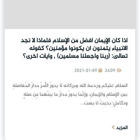
اذا كان الإيمان افضل من الإسلام فلماذا لا نجد
الانبياء يتمنون أن يكونوا مؤمنين؟ كقوله
تعالى: (ربنا واجعلنا مسلمين) , وايات اخرى؟
2021-01-09
2409
السلام عليكم ورحمة الله وبركاته لا يدورُ الأمرُ مدارَ المُفاضلةِ
بين الإسلامِ والإيمانِ، وإنّما يدورُ مدارَ ما بينَهما مِن صلةٍ
وتكاملٍ؛ بحيثُ لا يست...
المزيد