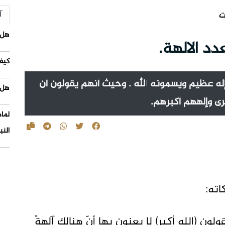
آ
ت
هل 
دد الالهة.
كيف
 كإله عظيم ويسمونه الله . وحيث أنهم يقولون أن
هل 
خرى وإلههم أكبرهم.
لما
النب
اته:
ون (الله أكبر) لا يعنون بها أنّ هنالك آلهةً