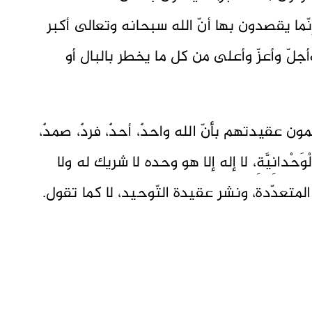
إنّما يقصدون بها أنّ الله سبحانه وتعالى أكبر
لّ وأعزّ وأعلى من كل ما يخطر بالبال أو
مون عقيدتهم بأنّ الله واحدٌ، أحدٌ، فردٌ، صمدٌ،
ِي الْوَحْدانِيَّةِ، لا إله إلا هو وحده لا شريك له ولا
المتعدّدة، ونشر عقيدة التّوحيد، لا كما تقول.