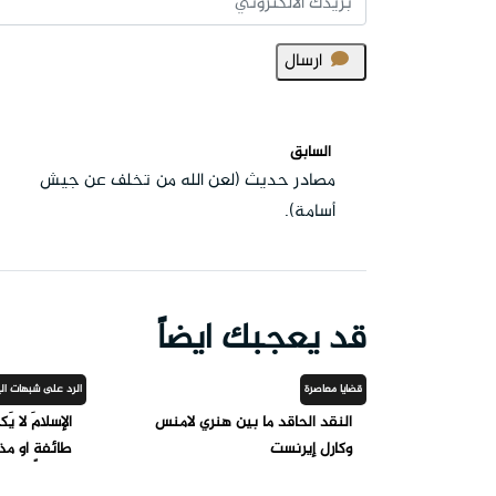
ارسال
السابق
مصادر حديث (لعن الله من تخلف عن جيش
أسامة).
قد يعجبك ايضاً
قضايا معاصرة
الرد على شبهات الي
النقد الحاقد ما بين هنري لامنس
الإسلامَ لا يَك
وكارل إيرنست
طائفةٍ أو م