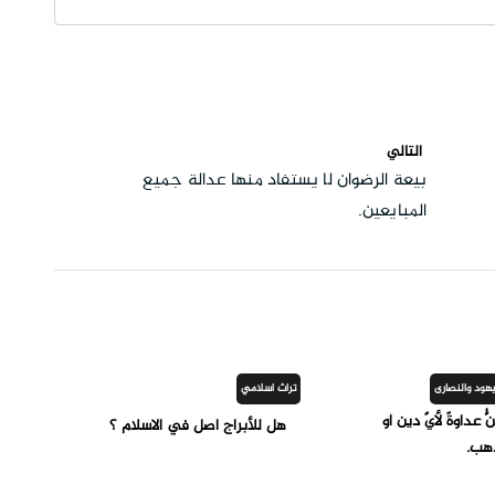
التالي
بيعة الرضوان لا يستفاد منها عدالة جميع
المبايعين.
هود والنصارى
تراث اسلامي
نُّ عداوةً لأيّ دين أو
هل للأبراج اصل في الاسلام ؟
ذهب.