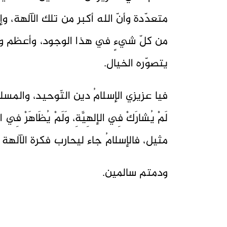
متعدّدة وأنّ الله أكبر من تلك الآلهة، و
من كلّ شيءٍ في هذا الوجود، وأعظم وأج
يتصوّره الخيال.
فيا عزيزي الإسلامُ دين التّوحيد، والمسل
لَمْ يُشارَكْ فِي الإلهِيَّةِ، وَلَمْ يُظَاهَرْ ف
مثيل، فالإسلامُ جاء ليحارب فكرة الآلهة 
ودمتم سالمين.