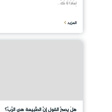
لِمَاذَا لَا نَكُ...
المزيد
هَلْ يَصِحُّ القَولَ إِنَّ الطَّبِيعَةَ هِيَ الرَّبُّ؟