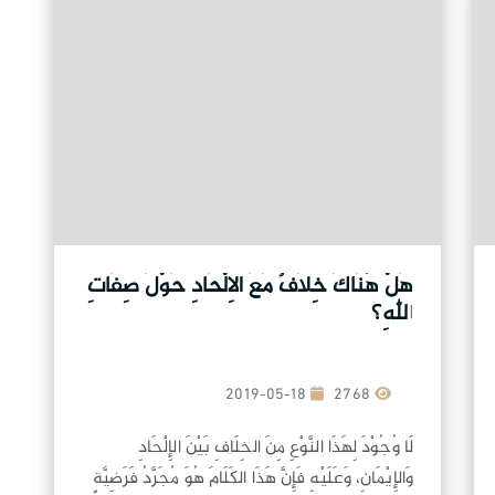
هَلْ هُنَاكَ خِلَافٌ مَعَ الاِلْحَادِ حَوْلَ صِفَاتِ
اللهِ؟
2019-05-18
2768
لَا وُجُوْدَ لِهَذَا النَّوْعِ مِنَ الخِلَافِ بَيْنَ الإِلْحَادِ
وَالإِيْمَانِ، وَعَلَيْهِ فَإِنَّ هَذَا الكَلَامَ هُوَ مُجَرَّدُ فَرَضِيَّةٍ