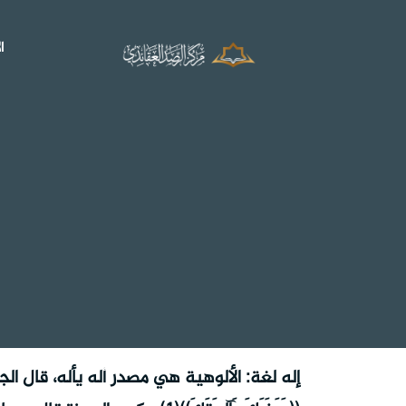
ا
إله لغة: الألوهية هي مصدر أله يأله، قال الجو