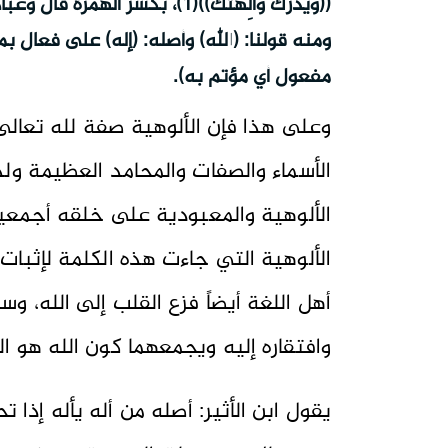
((وَيَذَرَكَ وَآلِهَتَكَ))(1)، 
ومنه قولنا: (الله) وأصله: (إله) على فعال ب
مفعول أي مؤتم به).
وعلى هذا فإن الألوهية صفة لله تعالى
الأسماء والصفات والمحامد العظيمة ولذ
الألوهية والمعبودية على خلقه أجمعين)، 
الألوهية التي جاءت هذه الكلمة لإثبا
أهل اللغة أيضاً فزع القلب إلى الله، وس
وافتقاره إليه ويجمعهما كون الله هو ال
يقول ابن الأثير: أصله من أله يأله إذا 