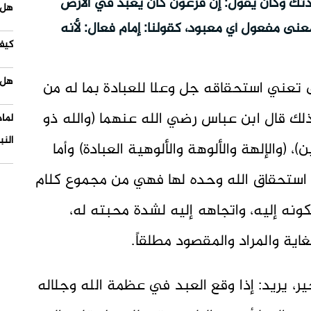
بكسر الهمزة قال وعبادتك وكان يقول: إن فرعون كان يعبد في الأرض
هل 
معنى مفعول أي معبود، كقولنا: إمام فعال: لأنه
كيف
هل 
 تعني استحقاقه جل وعلا للعبادة بما له من
لك قال ابن عباس رضي الله عنهما (والله ذو
لما
النب
(والإلهة والألوهة والألوهية العبادة) وأما
ت استحقاق الله وحده لها فهي من مجموع كلام
كونه إليه، واتجاهه إليه لشدة محبته له،
غاية والمراد والمقصود مطلقاً.
تحير، يريد: إذا وقع العبد في عظمة الله وجلاله