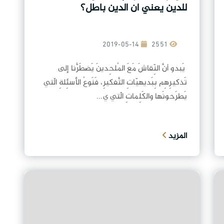
للدين يعني ان الدين باطل؟
2019-05-14
2551
يَبدو أنَّ النِّقاشَ مَعَ المُلحِدينَ يَضطَرُّنا إلى
تَذكيرِهِم بِبَديهيّاتِ التَّفكيرِ، فَنَوعُ الأسئِلةِ الّتي
يَطرَحونَها والكَلِماتِ الّتي ي...
المزيد