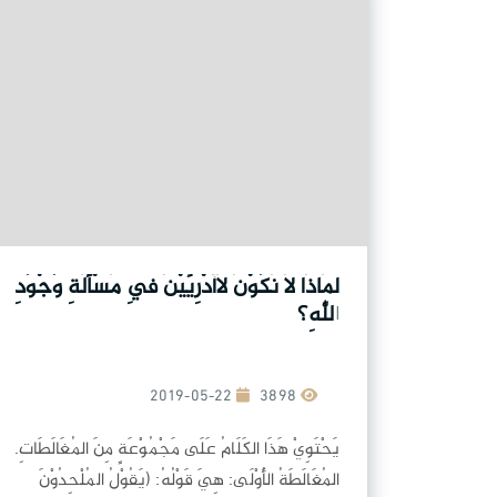
لِمَاذَا لَا نَكُوْنَ لَاأَدْرِيِّيْنَ فِي مَسْأَلَةِ وُجْوُدِ
اللهِ؟
2019-05-22
3898
يَحْتَوِيْ هَذَا الكَلَامُ عَلَى مَجْمُوْعَةٍ مِنَ المُغَالَطَاتِ.
المُغَالَطَةُ الأُوْلَى: هِيَ قَوْلُهُ: (يَقُوْلُ المُلْحِدُوْنَ