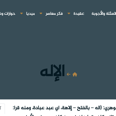
لاسئلة والأجوبة
عقيدة
فكر معاصر
ميديا
حوارات ون
الإله
هري: (أله – بالفتح – إلاهة، أي عبد عبادة، ومنه قرأ:
آ