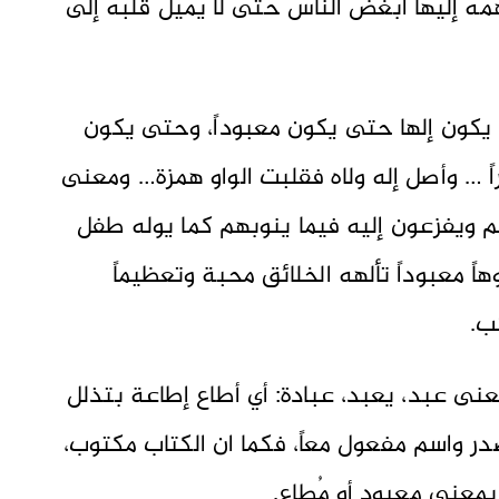
ه إليها أبغض الناس حتى لا يميل قلبه إلى
لا يكون إلها حتى يكون معبوداً، وحتى يكون
تدراً … وأصل إله ولاه فقلبت الواو همزة… ومعنى
م ويفزعون إليه فيما ينوبهم كما يوله طفل
اً معبوداً تألهه الخلائق محبة وتعظيماً
ب.
 بمعنى عبد، يعبد، عبادة: أي أطاع إطاعة بتذلل
در واسم مفعول معاً، فكما ان الكتاب مكتوب،
 بمعنى معبود أو مُطاع.