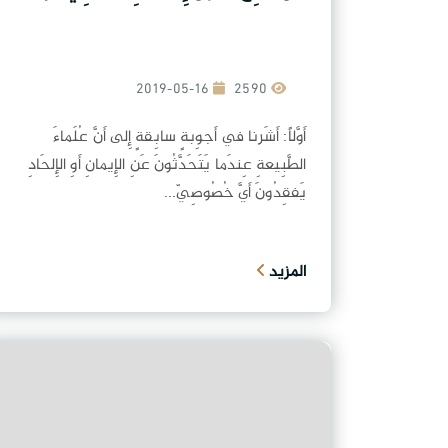
2019-05-16
2590
أَوَّلاً: أَشَرنا في أَجوِبةٍ سابِقةٍ إِلى أَنَّ عُلَماءَ
الطَّبِيعةِ عِندَما يَتَحَدَّثُونَ عَنِ الإِيمانِ أَوِ الإِلحَادِ
يَفقِدُونَ أَيَّ خُصُوصِيّ...
المزيد