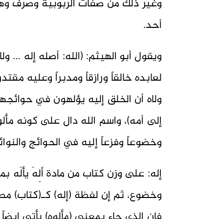
وغير ذلك من صفات الربوبية وصرف وهم
أحد.
ويقول أبو الهيثم: (الله: أصله إله … و
لعابده خالقاً ورازقاً ومدبراً وعليه مق
ولاه أن الخلق إليه يؤلهون في حوائجه
إلى أمه)، واسم الله دال على كونه مألوه
وخضوعاً وفزعاً إليه في الحوائج والنوائ
إله: على وزن كتاب من مادة أَلِهَ يألَه
وخضوع، ثم إن لفظة (إله) كـ(كتاب) مص
فإن الذي جاء بمعنى (مألوه) يأتي ايضاً