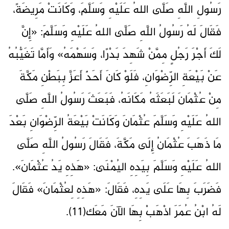
رَسُولِ اللَّهِ صَلَّى اللهُ عَلَيْهِ وَسَلَّمَ، وَكَانَتْ مَرِيضَةً،
فَقَالَ لَهُ رَسُولُ اللَّهِ صَلَّى اللهُ عَلَيْهِ وَسَلَّمَ: «إِنَّ
لَكَ أَجْرَ رَجُلٍ مِمَّنْ شَهِدَ بَدْرًا، وَسَهْمَهُ» وَأَمَّا تَغَيُّبُهُ
عَنْ بَيْعَةِ الرِّضْوَانِ، فَلَوْ كَانَ أَحَدٌ أَعَزَّ بِبَطْنِ مَكَّةَ
مِنْ عُثْمَانَ لَبَعَثَهُ مَكَانَهُ، فَبَعَثَ رَسُولُ اللَّهِ صَلَّى
اللهُ عَلَيْهِ وَسَلَّمَ عُثْمَانَ وَكَانَتْ بَيْعَةُ الرِّضْوَانِ بَعْدَ
مَا ذَهَبَ عُثْمَانُ إِلَى مَكَّةَ، فَقَالَ رَسُولُ اللَّهِ صَلَّى
اللهُ عَلَيْهِ وَسَلَّمَ بِيَدِهِ اليُمْنَى: «هَذِهِ يَدُ عُثْمَانَ».
فَضَرَبَ بِهَا عَلَى يَدِهِ، فَقَالَ: «هَذِهِ لِعُثْمَانَ» فَقَالَ
لَهُ ابْنُ عُمَرَ اذْهَبْ بِهَا الآنَ مَعَك(11).