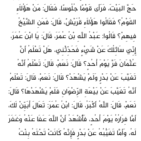
حَجَّ البَيْتَ، فَرَأَى قَوْمًا جُلُوسًا، فَقَالَ: مَنْ هَؤُلاَءِ
القَوْمُ؟ فَقَالُوا هَؤُلاَءِ قُرَيْشٌ، قَالَ: فَمَنِ الشَّيْخُ
فِيهِمْ؟ قَالُوا: عَبْدُ اللَّهِ بْنُ عُمَرَ، قَالَ: يَا ابْنَ عُمَرَ،
إِنِّي سَائِلُكَ عَنْ شَيْءٍ فَحَدِّثْنِي، هَلْ تَعْلَمُ أَنَّ
عُثْمَانَ فَرَّ يَوْمَ أُحُدٍ؟ قَالَ: نَعَمْ، قَالَ: تَعْلَمُ أَنَّهُ
تَغَيَّبَ عَنْ بَدْرٍ وَلَمْ يَشْهَدْ؟ قَالَ: نَعَمْ، قَالَ: تَعْلَمُ
أَنَّهُ تَغَيَّبَ عَنْ بَيْعَةِ الرِّضْوَانِ فَلَمْ يَشْهَدْهَا؟ قَالَ:
نَعَمْ، قَالَ: اللَّهُ أَكْبَرُ، قَالَ: ابْنُ عُمَرَ: تَعَالَ أُبَيِّنْ لَكَ،
أَمَّا فِرَارُهُ يَوْمَ أُحُدٍ، فَأَشْهَدُ أَنَّ اللَّهَ عَفَا عَنْهُ وَغَفَرَ
لَهُ، وَأَمَّا تَغَيُّبُهُ عَنْ بَدْرٍ فَإِنَّهُ كَانَتْ تَحْتَهُ بِنْتُ