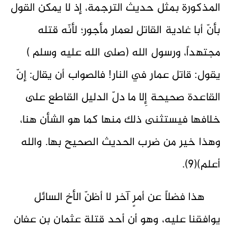
المذكورة بمثل حديث الترجمة، إذ لا يمكن القول
بأنّ أبا غادية القاتل لعمار مأجور؛ لأنّه قتله
مجتهداً، ورسول الله (صلى الله عليه وسلم )
يقول: قاتل عمار في النار! فالصواب أن يقال: إنّ
القاعدة صحيحة إِلا ما دلّ الدليل القاطع على
خلافها فيستثنى ذلك منها كما هو الشأن هنا،
وهذا خير من ضرب الحديث الصحيح بها. والله
أعلم)(9).
هذا فضلاً عن أمرٍ آخر لا أظنّ الأخ السائل
يوافقنا عليه، وهو أن أحد قتلة عثمان بن عفان