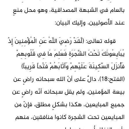
بالعام في الشبهة المصداقية، وهو محل منعٍ
عند الأصوليين، وإليك البيان:
قوله تعالى: (لَّقَدْ رَضِيَ اللَّهُ عَنِ الْمُؤْمِنِينَ إِذْ
يُبَايِعُونَكَ تَحْتَ الشَّجَرَةِ فَعَلِمَ مَا فِي قُلُوبِهِمْ
فَأَنزَلَ السَّكِينَةَ عَلَيْهِمْ وَأَثَابَهُمْ فَتْحاً قَرِيباً)
(الفتح:18)، دالٌّ على أنّ الله سبحانه راضٍ عن
بيعة المؤمنين، ولم يقل سبحانه أنّه راضٍ عن
جميع المبايعين، هكذا بشكلٍ مطلق، فإنّ من
المبايعين تحت الشجرة كانوا منافقين، منهم