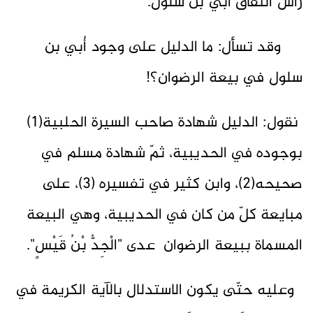
رأس النفاق أُبي بن سلول.
وقد تسأل: ما الدليل على وجود أُبي بن
سلول في بيعة الرضوان؟!
نقول: الدليل شهادة صاحب السيرة الحلبية(1)
بوجوده في الحديبية، ثمّ شهادة مسلم في
صحيحه(2)، وابن كثير في تفسيره (3)، على
مبايعة كلّ من كان في الحديبية، وهي البيعة
المسماة ببيعة الرضوان عدى "الْجِدُّ بْنُ قَيْسٍ".
وعليه حتّى يكون الاستدلال بالآية الكريمة في