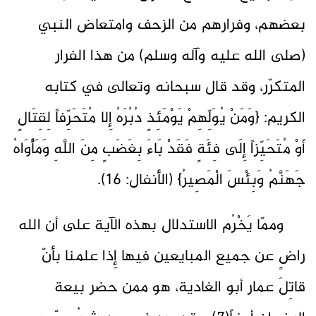
بعضهم، وفرارهم من الزحف وامتعاض النبي
(صلى الله عليه وآله وسلم) من هذا الفرار
المتكرّر، وقد قال سبحانه وتعالى في كتابه
الكريم: {وَمَنْ يُوَلِّهِمْ يَوْمَئِذٍ دُبُرَهُ إِلا مُتَحَرِّفاً لِقِتَالٍ
أَوْ مُتَحَيِّزاً إِلَى فِئَةٍ فَقَدْ بَاءَ بِغَضَبٍ مِنَ اللَّهِ وَمَأْوَاهُ
جَهَنَّمُ وَبِئْسَ الْمَصِيرُ} (الأنفال: 16).
وممّا يَخْرُم الاستدلال بهذه الآية على أن الله
راضٍ عن جميع المبايعين فيها إِذا علمنا بأنّ
قاتِلَ عمار أبو الغادية، هو ممن حضر بيعة