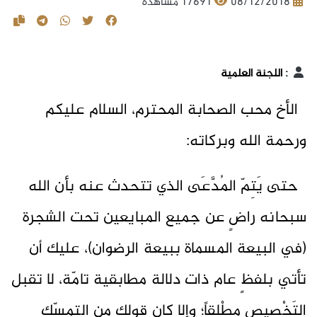
08/12/2018
17691 مشاهدة
:
اللجنة العلمية
الأخ محب الصحابة المحترم، السلام عليكم
ورحمة الله وبركاته:
حتى يَتِمّ المُدَّعَى الذي تتحدث عنه بأن الله
سبحانه راضٍ عن جميع المبايعين تحت الشجرة
(في البيعة المسماة ببيعة الرضوان)، عليك أن
تأتي بلفظٍ عام ذات دلالة مطابقية تامّة، لا تقبل
التَخْصِيص مطْلقاً؛ وإلا كان قولك من التمسِّك