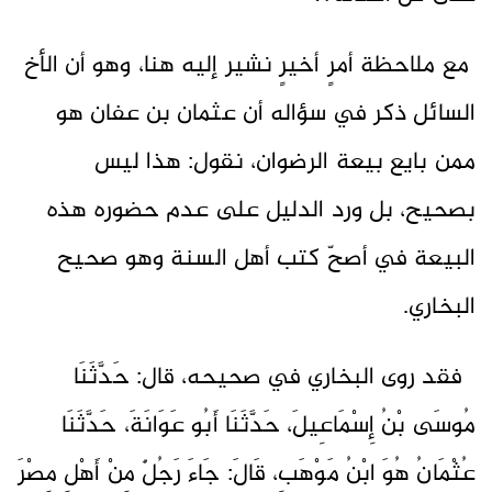
مع ملاحظة أمرٍ أخيرٍ نشير إليه هنا، وهو أن الأخ
السائل ذكر في سؤاله أن عثمان بن عفان هو
ممن بايع بيعة الرضوان، نقول: هذا ليس
بصحيح، بل ورد الدليل على عدم حضوره هذه
البيعة في أصحّ كتب أهل السنة وهو صحيح
البخاري.
فقد روى البخاري في صحيحه، قال: حَدَّثَنَا
مُوسَى بْنُ إِسْمَاعِيلَ، حَدَّثَنَا أَبُو عَوَانَةَ، حَدَّثَنَا
عُثْمَانُ هُوَ ابْنُ مَوْهَبٍ، قَالَ: جَاءَ رَجُلٌ مِنْ أَهْلِ مِصْرَ