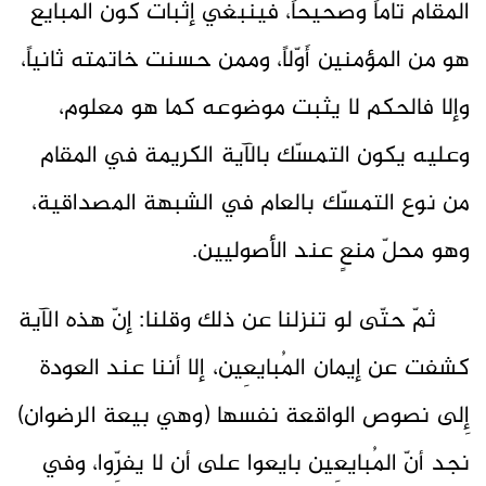
المقام تاماً وصحيحاً، فينبغي إثبات كون المبايع
هو من المؤمنين أَوّلاً، وممن حسنت خاتمته ثانياً،
وإلا فالحكم لا يثبت موضوعه كما هو معلوم،
وعليه يكون التمسّك بالآية الكريمة في المقام
من نوع التمسّك بالعام في الشبهة المصداقية،
وهو محلّ منعٍ عند الأصوليين.
ثمّ حتّى لو تنزلنا عن ذلك وقلنا: إنّ هذه الآية
كشفت عن إيمان المُبايعِين، إلا أننا عند العودة
إِلى نصوص الواقعة نفسها (وهي بيعة الرضوان)
نجد أنّ المُبايعِين بايعوا على أن لا يفرِّوا، وفي