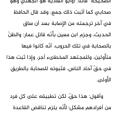
الصحيحة" قائلاً: (وأبو الغادية هو الجهني وهو
صحابي كما أثبت ذلك جمع، وقد قال الحافظ
في آخر ترجمته من الإصابة بعد أن ساق
الحديث، وجزم ابن معين بأنّه قاتل عمار: والظنّ
بالصحابة في تلك الحروب، أنّه كانوا فيها
متأولين، وللمجتهد المخطىء أجر، وإذا ثبت هذا
في حقّ آحاد الناس، فثبوته للصحابة بالطريق
الأولى.
وأقول: هذا حقّ، لكن تطبيقه على كل فرد
من أفرادهم مشكل؛ لأنّه يلزم تناقض القاعدة