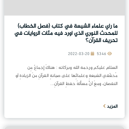
ما رأي علماء الشيعة في كتاب (فصل الخطاب)
للمحدث النوري الذي أورد فيه مئات الروايات في
تحريف القرآن؟
2022-03-20
5346
السلام عليكم ورحمة الله وبركاته : هناكَ إجماعٌ مِن
مُحقّقي الشيعةِ وعلمائِها على صيانةِ القرآنِ منَ الزيادةِ أو
النقصان، ومعَ أنَّ مسألةَ حفظِ القرآنِ...
المزيد