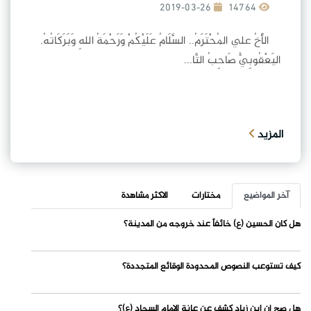
2019-03-26
14764
الأَخُ علي المُحْتَرَمُ.. السَّلَامُ عَلَيْكُمْ وَرَحْمَةُ اللهِ وَبَرَكَاتُهُ.
اليَعْقُوبِيُّ صَاحِبُ التَّا...
المزيد
آخر المواضيع
مختارات
الاكثر مشاهدة
هل كان الحسين (ع) خائفاً عند خروجه من المدينة؟
كيف تستوعب النصوص المحدودة الوقائع المتجددة؟
هل صح أن ابن زياد كشف عن عانة الإمام السجاد (ع)؟