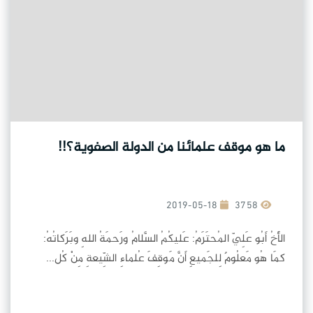
ما هو موقف علمائنا من الدولة الصفوية؟!!
2019-05-18
3758
الأَخُ أَبُو عَلِيّ المُحتَرَمُ: عَليكُمُ السَّلامُ ورَحمَةُ اللهِ وبَرَكاتُهُ:
كمَا هُو مَعلُومٌ لِلجَميعِ أَنَّ مَوقِفَ عُلماءِ الشِّيعةِ مِنْ كُل...