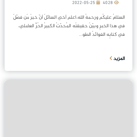
2022-05-25
4028
السلامُ عليكُم ورحمةُ الله،اعلم أخي السائلَ أنّ خيرَ مَن فصّلَ
في هذا الخبرِ وبيّنَ حقيقتَه المُحدّثُ الكبيرُ الحُرُّ العاملي،
في كتابِه الفوائدُ الطو...
المزيد