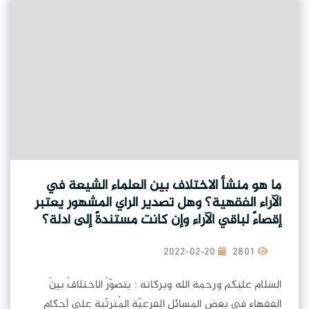
ما هو منشأ الاختلاف بين العلماء الشيعة في
الآراء الفقهية؟ وهل تصدير الرأي المشهور يعتبر
إقصاءً لباقي الآراء وإن كانت مستندةً إلى أدلة؟
2022-02-20
2801
السلام عليكم ورحمة الله وبركاته : يتصوّرُ الاختلافُ بينَ
الفقهاءِ في بعضِ المسائلِ الفرعيّةِ المُترتّبةِ على أحكامِ