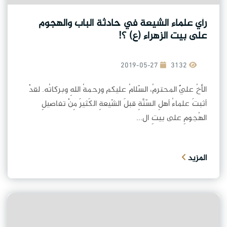
رأي علماء الشيعة في حادثة الباب والهجوم
على بيت الزهراء (ع) ؟!
2019-05-27
3132
الأخُ عليٌّ المحترمُ، السّلامُ عليكم ورحمةُ اللهِ وبركاتُه. لقدْ
أثبتَ علماءُ أهلِ السّنَّةِ قبلَ الشّيعةِ الكَثيرَ مِنْ تفاصيلِ
الهُجومِ على بيتِ ال...
المزيد