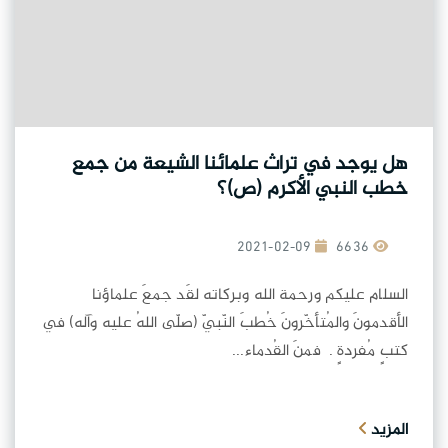
هل يوجد في تراث علمائنا الشيعة من جمع
خطب النبي الأكرم (ص)؟
2021-02-09
6636
السلام عليكم ورحمة الله وبركاته لقَد جمعَ علماؤنا
الأقدمونَ والمُتأخّرونَ خُطبَ النّبيّ (صلّى اللهُ عليه وآله) في
كتبٍ مُفردةٍ . فمنَ القُدماء...
المزيد