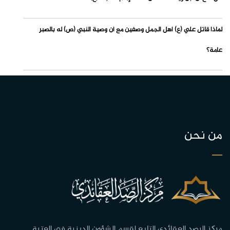
لماذا قاتل علي (ع) أهل الجمل وصفين مع أن وصية النبي (ص) له بالصبر
عامة؟
من نحن
مركز الرصد العقائدي التابع لقسم الشؤون الدينية في العتبة