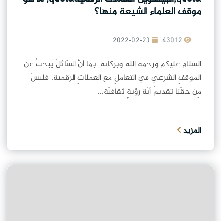
موقف العلماء الشيعة منها؟
2022-02-20
43012
السلام عليكم ورحمة الله وبركاته :بما أنَّ السّائلَ يبحثُ عن
الموقفِ الشرعي في التعاملِ مع العملاتِ الرقميّة، فليسَ
مِن حقّنا تقديمُ أيّة رؤيةٍ ثقافيّة...
المزيد