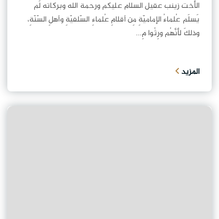
الأخت زينب عقيل السلام عليكم ورحمة الله وبركاته لَم
يَسلَم عُلماءُ الإماميّةِ مِن أقلامِ عُلماءِ السّلفيّةِ وأهلِ السّنّةِ،
وذلكَ لأنَّهُم ورِثُوا مِ...
المزيد