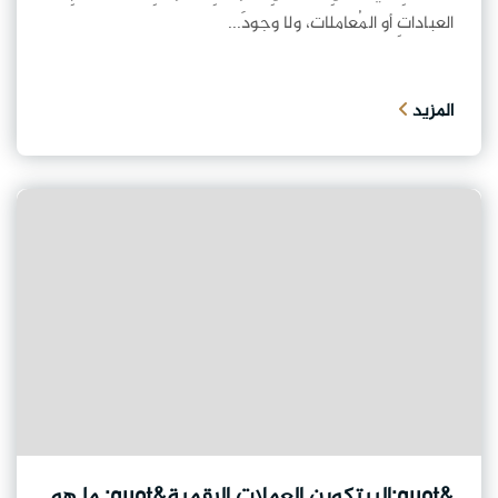
العباداتِ أو المُعاملات، ولا وجودَ...
المزيد
&quot;البيتكوين العملات الرقمية&quot; ما هو