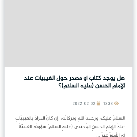
هل يوجد كتاب أو مصدر حول الغيبيات عند
الإمام الحسن (عليه السلام)؟
2022-02-02
1338
السلامُ عليكُم ورحمةُ اللهِ وبركاتُه، إن كانَ المرادُ بالغيبيّاتِ
عندَ الإمامِ الحسنِ المُجتبى (عليهِ السلام) شؤونَه الغيبيّةَ،
أي الأمورَ غيرَ ...