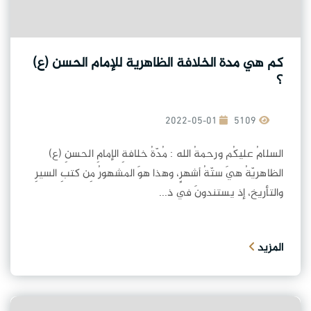
كم هي مدة الخلافة الظاهرية للإمام الحسن (ع)
؟
2022-05-01
5109
السلامُ عليكُم ورحمةُ الله : مُدّةُ خلافةِ الإمامِ الحسنِ (ع)
الظاهريّةُ هيَ ستّةُ أشهرٍ، وهذا هوَ المشهورُ مِن كتبِ السيرِ
والتأريخ، إذ يستندونَ في ذ...
المزيد