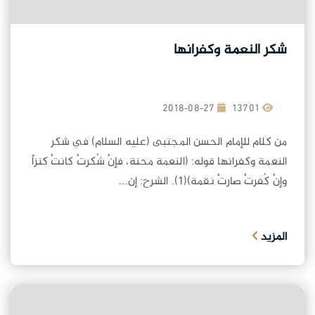
شكر النعمة وكفرانها
2018-08-27
13701
من كلام للإمام الحسن المجتبى (عليه السلام) في شكر
النعمة وكفرانها قوله: (النعمة محنة، فإنْ شُكرتْ كانتْ كنزاً
وإنْ كُفرتْ صارتْ نقمة)(1). الشرح: إن...
المزيد