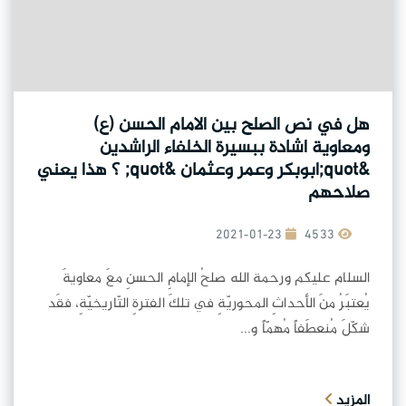
هل في نص الصلح بين الامام الحسن (ع)
ومعاوية اشادة ببسيرة الخلفاء الراشدين
&quot;ابوبكر وعمر وعثمان &quot; ؟ هذا يعني
صلاحهم
2021-01-23
4533
السلام عليكم ورحمة الله صلحُ الإمامِ الحسنِ معَ معاويةَ
يُعتبَرُ منَ الأحداثِ المحوريّةِ في تلكَ الفترةِ التّاريخيّةِ، فقَد
شكّلَ مُنعطَفاً مُهمّاً و...
المزيد