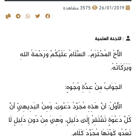
26/01/2019
3575 مشاهدة
:
اللجنة العلمية
الأَخُ المُحْتَرَمُ.. السَّلَامُ عَلَيْكُمْ وَرَحْمَةُ اللهِ
وَبَرَكَاتُهُ.
الجَوَابُ مِنْ عِدَّةِ وُجُوهٍ:
الأَوَّلُ: أنَّ هَذِهِ مُجَرَّدُ دَعْوىً، وَمِنْ البَدِيهِيِّ أَنَّ
كُلَّ دَعْوَةٍ تَفْتَقِرُ إِلَى دَلِيلٍ، وَهِيَ مِنْ دُونِ دَلِيلٍ لَا
تَعْدُو كَوْنَهَا مُجَرَّدَ كَلَامٍ.