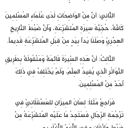
الثَّانِي: أنَّ مِنْ الوَاضِحَاتِ لَدَى عُلَمَاءِ المُسْلِمِينَ
كَافَّةً، حُجِّيَّةَ سِيرَةِ المُتشَرِّعَةِ، وَأَنَّ ضَبْطَ التَّارِيخِ
الهِجْرِيِّ وَصَلَنَا يَداً بِيَدٍ مِنْ قِبَلِ المُتشَرِّعَةِ قَدِيماً.
الثَّالِثُ: أنَّ هَذِهِ السِّيرَةَ قَائِمَةٌ وَمَنْقُولَةٌ بِطَرِيقِ
التَّوَاتُرِ الَّذِي يُفِيدُ العِلْمَ، وَلَمْ يَخْتَلِفْ فِي ذَلِكَ
أَحَدٌ مِنْ المُسْلِمِينَ.
فَرَاجِعْ مَثَلاَ: لِسَانَ المِيزَانِ للعَسْقَلَانِيِّ فِي
تَرْجُمَةِ الرِّجَالِ فَسَتَجِدُ مَا عَلَيْهِ المُتشَرِّعَةُ مِنْ