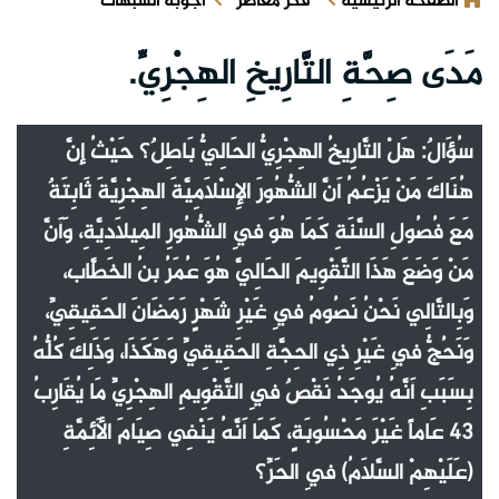
الصفحة الرئيسية
فكر معاصر
أجوبة الشبهات
مَدَى صِحَّةِ التَّارِيخِ الهِجْرِيِّ.
سُؤَالٌ: هَلْ التَّارِيخُ الهِجْرِيُّ الحَالِيُّ بَاطِلٌ؟ حَيْثُ إنَّ
هُنَاكَ مَنْ يَزْعُمُ أَنَّ الشُّهُورَ الإِسْلَامِيَّةَ الهِجْرِيَّةَ ثَابِتَةٌ
مَعَ فُصُولِ السَّنَةِ كَمَا هُوَ فِي الشُّهُورِ المِيلَادِيَّةِ، وَأَنَّ
مَنْ وَضَعَ هَذَا التَّقْوِيمَ الحَالِيَّ هُوَ عُمَرُ بنُ الخَطَّاب،
وَبِالتَّالِي نَحْنُ نَصُومُ فِي غَيْرِ شَهْرٍ رَمَضَانَ الحَقِيقِيِّ،
وَنَحُجُّ فِي غَيْرِ ذِي الحِجَّةِ الحَقِيقِيِّ وَهَكَذَا، وَذَلِكَ كُلُّهُ
بِسَبَبِ أَنَّهُ يُوجَدُ نَقْصٌ فِي التَّقْوِيمِ الهِجْرِيِّ مَا يُقَارِبُ
43 عَاماً غَيْرَ مَحْسُوبَةٍ، كَمَا أَنَّهُ يَنْفِي صِيَامَ الأَئِمَّةِ
(عَلَيْهِمْ السَّلَامُ) فِي الحَرِّ؟