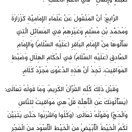
ضَبْطٍ وَإِتْقَانٍ - فِي الأَعَمِّ الأَغْلَبِ -.
الرَّابِعُ: أَنَّ المَنْقُولَ عَنْ عُلَمَاءِ الإمَامِيَّةِ كَزُرَارَةَ
وَمُحَمَّدِ بْنِ مُسْلِمٍ وَغَيْرِهِمْ فِي المَسَائِلِ الَّتِي
سَأَلُوهَا مِنْ الإِمَامِ البَاقِرِ (عَلَيْهِ السَّلَامُ) وَالإِمَامِ
الصَّادِقِ (عَلَيْهِ السَّلَامُ) فِي أَحْكَامِ الهِلَالِ وَضَبْطِ
المَوَاقِيتِ، تَجِدُ أَنَّ هَذِهِ الدَّعْوَى مُجَرَّدُ كَلَامٍ.
وَقَبْلَ ذَلِكَ كُلِّهِ القُرْآنُ الكَرِيمُ، وَمَا قَولُهُ تَعَالَى:
(يَسْأَلُونَكَ عَنِ الْأَهِلَّةِ قُلْ هِيَ مَوَاقِيتُ لِلنَّاسِ
وَالْحَجِّ) وَقَوْلُهُ تَعَالَى: (وَكُلُوا وَاشْرَبُوا حَتَّى يَتَبَيَّنَ
لَكُمُ الْخَيْطُ الْأَبْيَضُ مِنَ الْخَيْطِ الْأَسْوَدِ مِنَ الْفَجْرِ