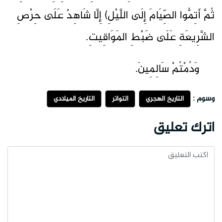
ثُمَّ أَتِمُّوا الصِّيَامَ إِلَى اللَّيْلِ) إِلَّا شَاهِدٌ عَلَى حِرْصِ
الشَّرِيعَةِ عَلَى ضَبْطِ المَوَاقِيتِ.
وَدُمْتُمْ سَالِمِينَ.
وسوم :
التاريخ الهجري
التواتر
التاريخ الميلادي
اترك تعليق