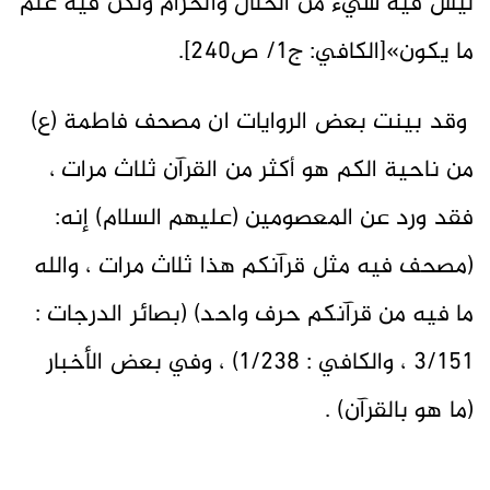
ليس فيه شيء من الحلال والحرام ولكن فيه علم
ما يكون»[الكافي: ج1/ ص240].
وقد بينت بعض الروايات ان مصحف فاطمة (ع)
من ناحية الكم هو أكثر من القرآن ثلاث مرات ،
فقد ورد عن المعصومين (عليهم السلام) إنه:
(مصحف فيه مثل قرآنكم هذا ثلاث مرات ، والله
ما فيه من قرآنكم حرف واحد) (بصائر الدرجات :
3/151 ، والكافي : 1/238) ، وفي بعض الأخبار
(ما هو بالقرآن) .