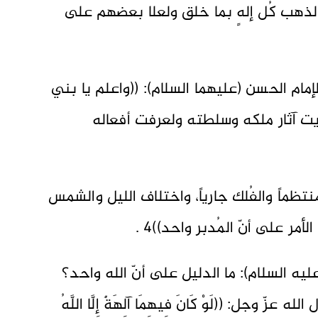
ً لذهب كُل إلهٍ بما خلق ولعلا بعضهم على
مام الحسن (عليهما السلام): ((واعلم يا بني
أيت آثار ملكه وسلطته ولعرفت أفعاله
منتظماً والفُلك جارياً، واختلاف الليل والشمس
أمر على أنّ المُدبر واحد))4 .
يه السلام): ما الدليل على أنّ الله واحد؟
ّ وجل: ((لَوْ كَانَ فِيهِمَا آلِهَةٌ إِلَّا اللَّهُ