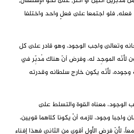
نْ مُدَبّرَين أثنين أو أكثر, على نحو الإستقلال,
 فعله, فلو اجتمعا على فعلٍ واحد واختلفا
سبحانه وتعالى واجب الوجود، وهو قادر على كل
نّه الموجِد له، وفرض أنّ هناك مُدبِّر في
 وجوده، لأنّه يكون خارج سلطانه وقدرته
جب الوجود، معناه القوة والتسلط على
 واجبا وجود، لازمه أنْ يكونا كلاهما قويين،
ً، لأنّ فرض الأول أقوى مِن الثاني فهذا إفناء