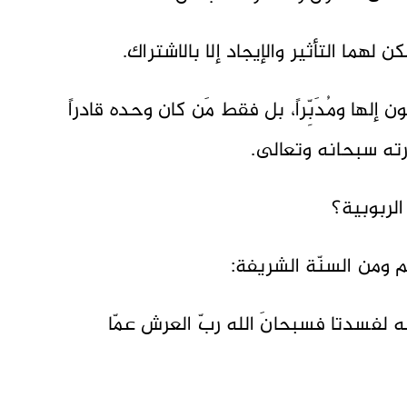
 لهما التأثير والإيجاد إلا بالاشتراك.
ن إلها ومُدَبِّراً، بل فقط مَن كان وحده قادراً
درته سبحانه وتعالى.
الربوبية؟
يم ومن السنّة الشريفة:
لله لفسدتا فسبحانَ الله ربّ العرش عمّا