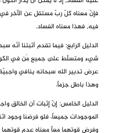
عليه الفساد, إذ لا يمكن أنْ يُدار الكون م
فإنّ معناه كلّ ربّ مستقل عن الآخر في
فيه, فهذا معناه الفساد.
الدليل الرابع: فيما تقدم أثبتنا أنّه 
شيء ومتسلّط على جميع مَن في الكون لأ
عرض تدبير الله سبحانه ينافي واجبيّة
وهذا باطل جزماً.
الدليل الخامس: إنّ إثبات أن الخالق وا
الموجودات جميعاً، فلو فرضنا وجود اثنان
وفرض قوتهما معاً معناه عدم قوتهما معا