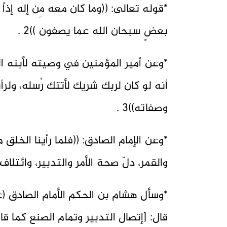
*قوله تعالى: ((وما كان معه مِن إله إذا
بعضٍ سبحان الله عما يصفون ))2 .
*وعن أمير المؤمنين في وصيته لأبنه الإ
أنه لو كان لربك شريك لأتتك رُسله، ولر
وصفاته))3 .
*وعن الإمام الصادق: ((فلما رأينا الخلق 
والقمر، دلّ صحة الأمر والتدبير، وائتلاف ال
*وسأل هشام بن الحكم الأمام الصادق (عل
قال: [إتصال التدبير وتمام الصنع كما قال الله عز