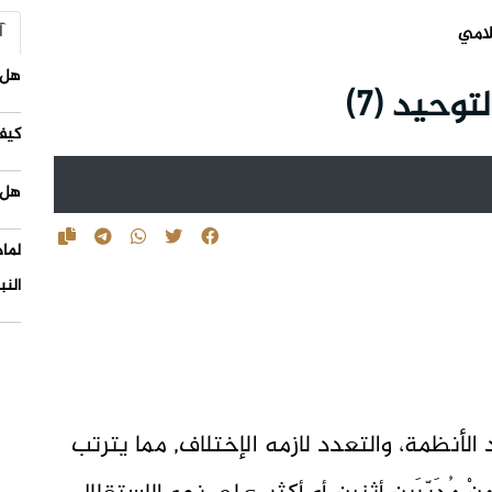
آ
لامي
هل 
حيد (7)
كيف
هل 
لما
النب
 الأنظمة، والتعدد لازمه الإختلاف, مما يترتب