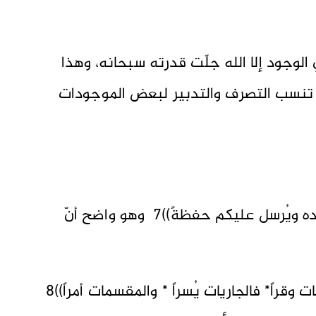
 الوجود إلا الله جلّت قدرته سبحانه، وهذا
 تنسب التصرف والتدبير لبعض الموجودات
*ويقول عزّ وجل: ((وهو القاهرُ فوق عباده ويُرسل عليكم حفظةً))7 وهو واضح أنّ
*وقوله تعالى: ((والذاريات ذرواً* فالحاملات وقراً* فالجاريات يُسراً * والمقسمات أمراً))8