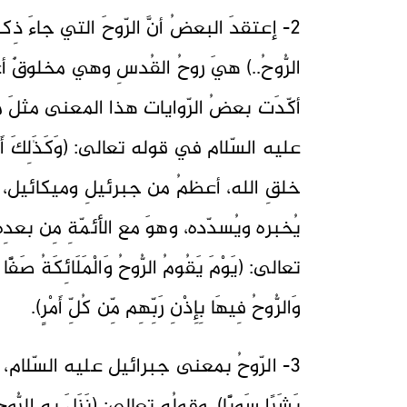
2- إعتقدَ البعضُ أنَّ الرّوحَ التي جاءَ ذِكرُه
الرُّوحُ..) هيَ روحُ القُدسِ وهي مخلوقٌ أعظ
أكّدَت بعضُ الرّوايات هذا المعنى مثلَ ما
عليه السّلام في قوله تعالى: (وَكَذَٰلِكَ أَوْحَيْن
خلقِ الله، أعظمُ من جبرئيلِ وميكائيل، ك
يُخبره ويُسدّده، وهوَ مع الأئمّةِ مِن بعد
تعالى: (يَوْمَ يَقُومُ الرُّوحُ وَالْمَلَائِكَةُ صَفًّا ل
وَالرُّوحُ فِيهَا بِإِذْنِ رَبِّهِم مِّن كُلِّ أَمْرٍ).
3- الرّوحُ بمعنى جبرائيل عليه السّلام، قال تعالى