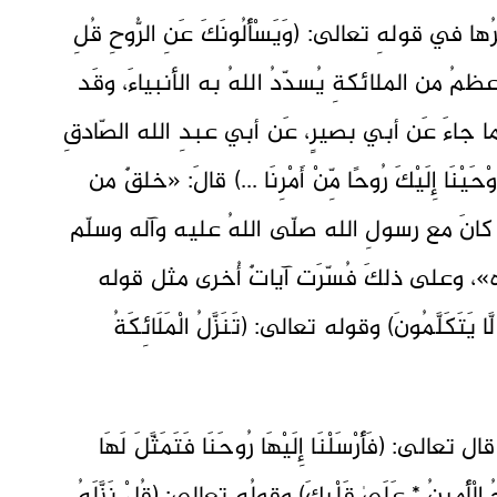
ا في قولهِ تعالى: (وَيَسْأَلُونَكَ عَنِ الرُّوحِ قُلِ
مُ من الملائكةِ يُسدّدُ اللهُ به الأنبياءَ، وقَد
 جاءَ عَن أبي بصيرٍ، عَن أبي عبدِ الله الصّادقِ
َا إِلَيْكَ رُوحًا مِّنْ أَمْرِنَا ...) قالَ: «خلقٌ من
انَ مع رسولِ الله صلّى اللهُ عليه وآله وسلّم
ِه»، وعلى ذلكَ فُسّرَت آياتٌ أُخرى مثل قوله
َّا يَتَكَلَّمُونَ) وقوله تعالى: (تَنَزَّلُ الْمَلَائِكَةُ
: (فَأَرْسَلْنَا إِلَيْهَا رُوحَنَا فَتَمَثَّلَ لَهَا