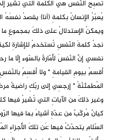
تُصبِحُ النّفسُ هيَ الكلمةَ التي تُشيرُ إ
يُعبّرُ الإنسانُ بكلمةِ (أنا) يقصدُ نفسَه
ويمكنُ الإستدلالُ على ذلكَ بمجموعِ ما ج
نجدُ كلمةَ النّفسِ تُستخدمُ للإشارةِ لكين
نفسي إنَّ النّفسَ لأمّارةٌ بالسّوء إلّا ما 
أُقسمُ بيومِ القيامةِ * ولا أُقسِمُ بالنّفسِ 
المُطمئنّةُ * إرجعِي إلى ربّكِ راضيةً م
وغير ذلكَ من الآياتِ التي تُشيرُ فيها كل
كيانٌ مُركّبٌ من عدّةِ أشياءَ بما فيها الرّ
السّلام يتحدّثُ فيها عَن تلكَ الأجزاءِ المُ