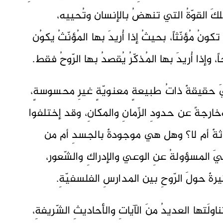
 تلكَ القوّةُ التي تنهضُ بالإنسان وتُحييه،
ونُ مُؤنّثاً، بحيثُ إذا أُريدَ بها المُؤنّثُ يكوُن
وإذا أُريدَ بها المُذكّرُ يُقصدُ بها الرّوحُ فقط.
يَ حقيقةٌ ذاتُ طبيعةٍ معنويّةٍ غيرِ محسوسةٍ،
وخارجةً عن حدودِ الزّمانِ والمكانِ، وقد إختلفوا
ةٌ أم لا؟ وهل هي موجودةٌ بالجسدِ أم من
 هيَ المسؤولةُ عنِ الوعي والإدراكِ والشّعور،
يرةٌ حولَ الرّوحِ بين المدارسِ الفلسفيّةِ.
ناولَتها العديدُ منَ الآياتِ والأحاديثِ الشّريفةِ،