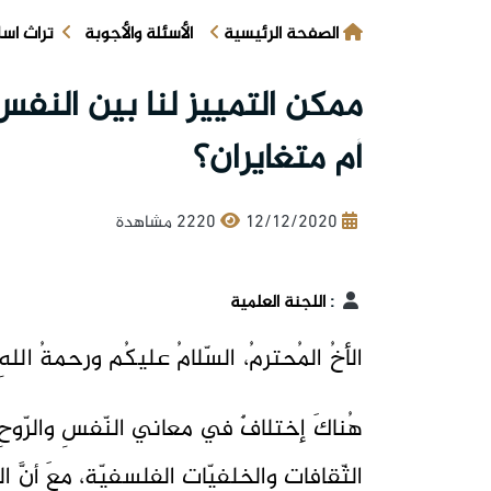
الصفحة الرئيسية
الأسئلة والأجوبة
تراث اس
ممكن التمييز لنا بين النف
أم متغايران؟
12/12/2020
2220 مشاهدة
:
اللجنة العلمية
الأخُ المُحترمُ، السّلامُ عليكُم ورحمةُ اللهِ
هُناكَ إختلافٌ في معاني النّفسِ والرّوحِ 
الثّقافاتِ والخلفيّاتِ الفلسفيّةِ، معَ أنَّ