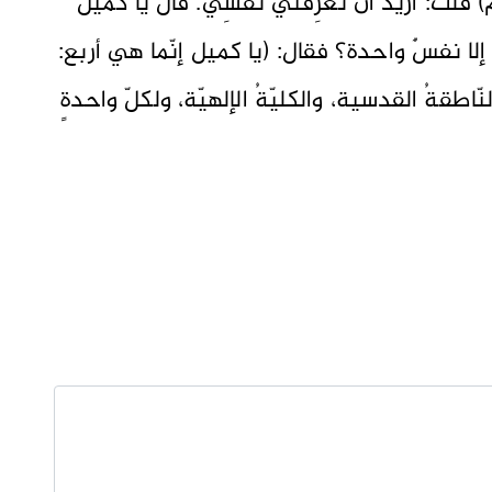
) قلتُ: أريدُ أن تُعرِّفني نفسِي. قالَ يا كميلُ
لا نفسٌ واحدة؟ فقال: (يا كميل إنّما هي أربع:
النّاطقةُ القدسية، والكليّةُ الإلهيّة، ولكلّ واحدةٍ