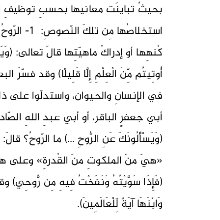
بحيثُ تباينَت معانيها بحسبِ توظيفِ ال
استخلاصُها م
كُنهِها أو إدراكُ ماهيّتِها قالَ تعالى: (وَيَسْأَلُون
أُوتِيتُم مِّنَ الْعِلْمِ إِلَّا قَلِيلًا) وقد فس
في الإنسانِ والحيوان، واستدلّوا على ذلكَ
أبي جعفرٍ الباقر، أو أبي عبدِ اللهِ الصّا
(وَيَسْأَلُونَكَ عَنِ الرُّوحِ ...) ما الرّوحُ؟
«هيَ منَ الملكوتِ منَ القُدرةِ» وعلى هذ
(فَإِذَا سَوَّيْتُهُ وَنَفَخْتُ فِيهِ مِن رُّوحِي) وق
وَابْنَهَا آيَةً لِّلْعَالَمِينَ).