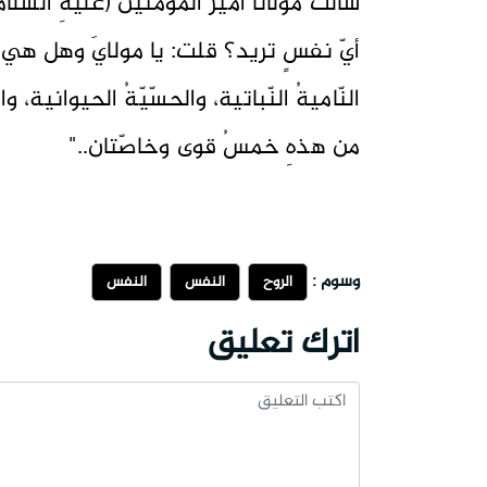
سألتُ مولانا أميرَ المؤمنين (عليهِ الّسلام
أيّ نفسٍ تريد؟ قلت: يا مولايَ وهل هي إ
النّاميةُ النّباتية، والحسّيّةُ الحيوانية، و
من هذهِ خمسُ قوى وخاصّتان.."
وسوم :
الروح
النفس
النفس
اترك تعليق