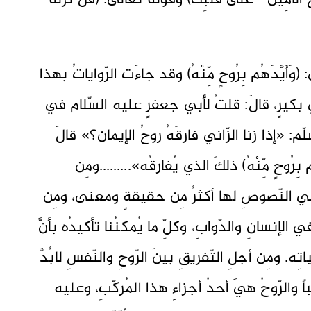
 الْأَمِينُ * عَلَىٰ قَلْبِكَ) وقولُه تعالى: (قُلْ نَزَّلَهُ
أَيَّدَهُم بِرُوحٍ مِّنْهُ) وقد جاءَت الرّواياتُ بهذا
بكيرٍ، قالَ: قلتُ لأبي جعفرٍ عليه السّلام في
: «إذا زنا الزّاني فارقَهُ روحُ الإيمان؟» قالَ
رُوحٍ مِّنْهُ) ذلكَ الذي يُفارقُه».........ومِن
) في النّصوصِ لها أكثرُ مِن حقيقةٍ ومعنى، ومِن
لإنسانِ والدّوابِ، وكلِّ ما يُمكنُنا تأكيدُه بأنَّ
. ومِن أجلِ التّفريقِ بينَ الرّوحِ والنّفسِ لابُدَّ
باً والرّوحُ هيَ أحدُ أجزاءِ هذا المُركّبِ، وعليه