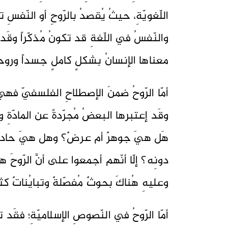
اللّغويّةِ، حيثُ يُقصدُ بالرّوحِ أو النّفسِ
والنّفسُ في اللّغةِ قد تكونُ مُذكّراً وقَد تك
معناها الإنسانُ بشكلٍ كاملٍ جسداً وروحاً، 
أمّا الرّوحُ ضمنَ الإصطلاحِ الفلسفيّ فه
وقَد إعتبرها البعضُ مُجرّدةً عن المادّةِ 
هَل هيَ جوهرٌ أم عرضٌ؟ وهل هيَ حادث
دونِه؟ إلّا أنّهم أجمعوا على أنَّ الرّوحَ
وعليهِ هُناكَ بحوثٌ مُفصّلةٌ وتبايُناتٌ كث
أمّا الرّوحُ في النّصوصِ الإسلاميّةِ؛ فقَد ت