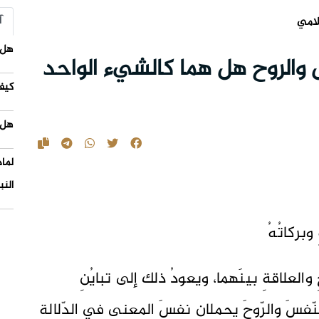
آ
لامي
هل 
س والروح هل هما كالشيء الواحد
كيف
هل 
لما
النب
 وبركاتُهُ
والعلاقةِ بينَهما، ويعودُ ذلك إلى تبايُنِ
 النّفسَ والرّوحَ يحملانِ نفسَ المعنى في الدّلالةِ