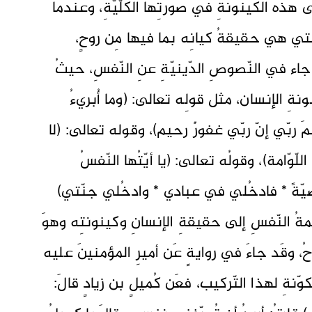
لى هذه الكينونةِ في صورتِها الكُلّيّةِ، وعندما
ُ التي هي حقيقةُ كيانِه بما فيها مِن روحٍ،
اء في النّصوصِ الدّينيّةِ عنِ النّفسِ، حيثُ
ونةِ الإنسان، مثل قولِه تعالى: (وما أُبريءُ
رحمَ ربّي إنّ ربّي غفورٌ رحيم)، وقوله تعالى: (لا
اللّوّامة)، وقولُه تعالى: (يا أيّتُها النّفسُ
رضيّةً * فادخُلي في عبادي * وادخُلي جنّتي)
مةُ النّفسِ إلى حقيقةِ الإنسانِ وكينونتِه وهوَ
وحُ، وقَد جاءَ في روايةٍ عَن أميرِ المؤمنينَ عليه
كوّنةِ لهذا التّركيب، فعَن كُميلٍ بن زيادٍ قالَ: