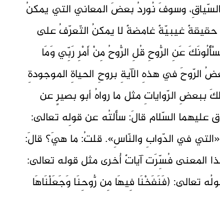
سّياقِ، وسوفَ نُوردُ بعضَ المعاني التي يمكنُ
ِن تلكَ النّصوصِ: 1- الرّوحُ حقيقةٌ غيبيّةٌ غامضةٌ لا يمكنُ التّعرّفُ على
َكَ عَنِ الرُّوحِ قُلِ الرُّوحُ مِنْ أَمْرِ رَبِّي وَمَا
ّرَ البعضُ الرّوحَ في هذهِ الآيةِ بروحِ الحياةِ الموجودةِ
 ببعضِ الرّواياتِ مثل ما رواهُ أبو بصيرٍ عن
دق عليهما السّلام قالَ: سألتُه عن قولِه تعالى:
 قالَ: «التي في الدّوابِ والنّاسِ». قلتُ: ما هيَ؟ قالَ:
ا المعنى فُسِّرَت آياتٌ أُخرى مثل قوله تعالى:
ولُه تعالى: (فَنَفَخْنَا فِيهَا مِن رُّوحِنَا وَجَعَلْنَاهَا