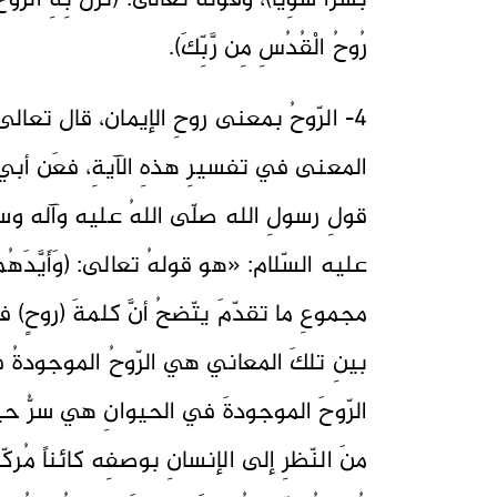
بَشَرًا سَوِيًّا)، وقولُه تعالى: (نَزَلَ بِهِ الرُّوحُ
رُوحُ الْقُدُسِ مِن رَّبِّكَ).
4- الرّوحُ بمعنى روحِ الإيمان، قال تعالى: (وَ
المعنى في تفسيرِ هذهِ الآيةِ، فعَن أبي 
قولِ رسولِ الله صلّى اللهُ عليه وآله وسلّم
عليه السّلام: «هو قولهُ تعالى: (وَأَيَّدَهُم بِ
مجموعِ ما تقدّمَ يتّضحُ أنَّ كلمةَ (روحٍ
بينِ تلكَ المعاني هي الرّوحُ الموجودةُ في ا
الرّوحَ الموجودةَ في الحيوانِ هي سرُّ حياتِه
منَ النّظرِ إلى الإنسانِ بوصفِه كائناً مُركّ