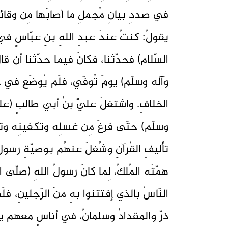
في صددِ بيانِ مُجملِ ما أصابَها مِن وقائع
يقولُ: كنتُ عندَ عبدِ اللهِ بنِ عبّاسٍ ف
السّلام) فحدّثنا، فكانَ فيما حدّثنا أن قال
وآله وسلّم) يومَ تُوفّي، فلَم يُوضَع في 
الخلافِ. واشتغلَ عليٌّ بنُ أبي طالبٍ (علي
وسلّم) حتّى فرغَ مِن غسلِه وتكفينِه وت
تأليفِ القُرآنِ وشُغلَ عنهُم بوصيّةِ رسولِ
همّتَه المُلكُ، لِما كانَ رسولُ اللهِ (صلّى 
النّاسُ بالذي إفتتنوا بهِ منَ الرّجلينِ، فل
ذرّ والمقدادُ وسلمانُ، في أناسٍ معهم يسيرٌ