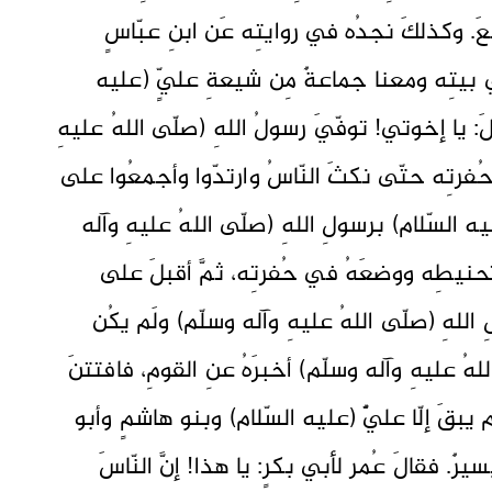
َ. وكذلكَ نجدُه في روايتِه عَن ابنِ عبّاسٍ
ي بيتِه ومعنا جماعةٌ مِن شيعةِ عليٍّ (عليه
َ: يا إخوتي! توفّيَ رسولُ اللهِ (صلّى اللهُ عليهِ
حُفرتِه حتّى نكثَ النّاسُ وارتدّوا وأجمعُوا على
ه السّلام) برسولِ اللهِ (صلّى اللهُ عليهِ وآله
حنيطِه ووضعَهُ في حُفرتِه، ثمَّ أقبلَ على
 اللهِ (صلّى اللهُ عليهِ وآله وسلّم) ولَم يكُن
اللهُ عليهِ وآله وسلّم) أخبرَهُ عنِ القومِ، فافتتنَ
َم يبقَ إلّا عليٌّ (عليه السّلام) وبنو هاشمٍ وأبو
. فقالَ عُمر لأبي بكرٍ: يا هذا! إنَّ النّاسَ