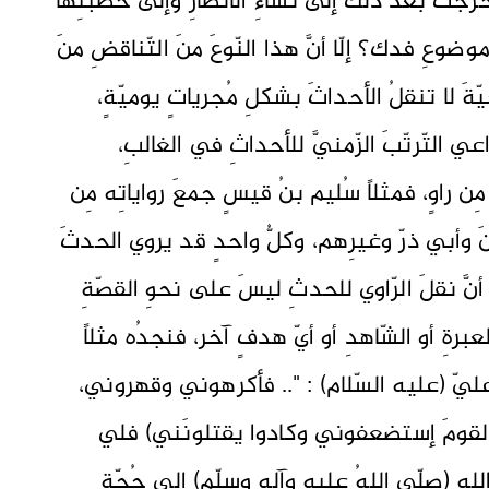
خرجَت بعدَ ذلكَ إلى نساءِ الأنصارِ وإلى خُطبتِها
عِ فدك؟ إلّا أنَّ هذا النّوعَ منَ التّناقضِ منَ
يخيّةَ لا تنقلُ الأحداثَ بشكلِ مُجرياتٍ يوميّةٍ،
اعي التّرتّبَ الزّمنيَّ للأحداثِ في الغالبِ،
ِن راوٍ، فمثلاً سُليم بنُ قيسٍ جمعَ رواياتِه مِن
نَ وأبي ذرّ وغيرِهم، وكلُّ واحدٍ قد يروي الحدثَ
 أنَّ نقلَ الرّاوي للحدثِ ليسَ على نحوِ القصّةِ
عبرةِ أو الشّاهدِ أو أيّ هدفٍ آخر، فنجدُه مثلاً
ُ عليّ (عليه السّلام) : ".. فأكرهوني وقهروني،
إنَّ القومَ إستضعفوني وكادوا يقتلونَني) فلي
هِ (صلّى اللهُ عليهِ وآله وسلّم) إلى حُجّةٍ