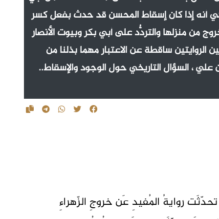
هي أنه إذا كان إسقاط المحسن قد حدث بفعل كسر
ج من منزلها والتردُّد على أبي بكر وبيوت الأنصار
ين الروايتين ساقطة عن الاعتبار مهما بذلنا من
 علي ، السؤال التاريخي حول الوجود والإسقاط..
دّثَت روايةُ المُفيدِ عَن خروجِ الزّهراءِ