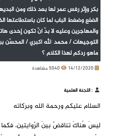
بكر وإثر رفس عمر لها بعد ذلك ومن البدي
الضلع وضغط الباب لما كان باستطاعتها الخرو
والمهاجرين وعليه لا بدّ أنّ تكون إحدى هات
التوجيهات / محمد الله أكبري / المحسّن بن
ماهو ردكم لهذا الكلام ؟
14/12/2020
5040 مشاهدة
:
اللجنة العلمية
السلام عليكم ورحمة الله وبركاته
ليسَ هُناكَ تناقضٌ بينَ الرّوايتين، فكما تح