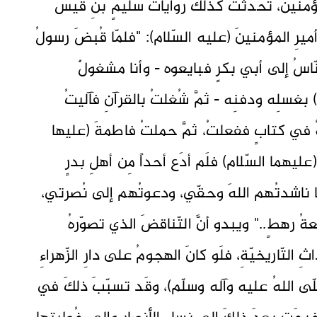
مُؤمنينَ، تحدّثَت كذلكَ رواياتُ سُليمٍ بنِ قيس
أميرِ المؤمنينَ (عليه السّلام): "فلمّا قُبضَ رسولُ
لنّاسُ إلى أبي بكرٍ فبايعوه - وأنا مشغولٌ
 بغسلِه ودفنِه - ثمَّ شُغلتُ بالقرآنِ فآليتُ
عَهُ في كتابٍ ففعلتُ، ثمَّ حملتُ فاطمةَ (عليها
يهما السّلام) فلَم أدَع أحداً مِن أهلِ بدرٍ
 إلّا ناشدتُهم اللهَ وحقّي، ودعوتُهم إلى نُصرتي،
ةُ رهطٍ.." ويبدو أنَّ التّناقضَ الذي تصوّرهُ
ثِ التّاريخيّةِ، فلَو كانَ الهجومُ على دارِ الزّهراءِ
صلّى اللهُ عليه وآله وسلّم)، وقَد تسبّبَ ذلكَ في