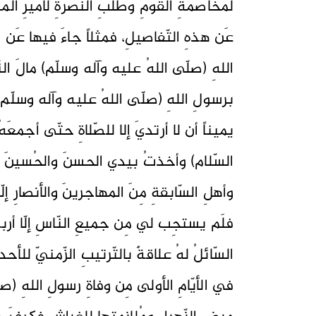
لمُخاصمةِ القومِ وطلبِ النُّصرةِ لأميرِ ال
عَن هذهِ التّفاصيلِ، فمثلاً جاءَ فيها عَن 
اللهِ (صلّى اللهُ عليه وآله وسلّم) مالَ ا
برسولِ اللهِ (صلّى اللهُ عليه وآله وسلّم)
يميناً أن لا أرتديَ إلا للصّلاةِ حتّى أجم
السّلام) وأخذتُ بيدي الحسنَ والحُسينَ (عل
وأهلِ السّابقةِ مِنَ المهاجرينَ والأنصارِ
فلَم يستجِب لي مِن جميعِ النّاسِ إلّا أربع
السّائلُ لهُ علاقةٌ بالتّرتيبِ الزّمنيّ للأحدا
في الأيّامِ الأولى مِن وفاةِ رسولِ اللهِ (