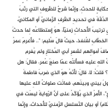
 حكايةٍ للحدثِ، وإنّما شرحٌ للظّروفِ التي رتّبَ
ّقّةَ في تحديدِ الظّرفِ الزّمانيّ أو المكانيّ،
رتيبَ الأحداثِ زمنيّاً، هوَ إستطلاعُه لِما حدثَ
 الخطّابِ لقُنفذ، حيثُ قالَ سُليم: ".. فأغرمَ عمرُ
صافَ أموالِهم لشعرِ أبي المُختارِ ولم يُغرم
تُ اللهِ عليه فسألتُه عمّا صنعَ عُمر، فقالَ: هل
؟ قلتُ: لا، قالَ: لأنّهُ هوَ الذي ضربَ فاطمةَ
ولَ بيني وبينَهم، فماتَت صلواتُ اللهِ عليها
"، الأمرُ الذي يُؤكّدُ على أنَّ الرّوايةَ ليسَت في
لام) أو بيانِ التّسلسلِ الزّمنيّ للأحداثِ، وإنّما