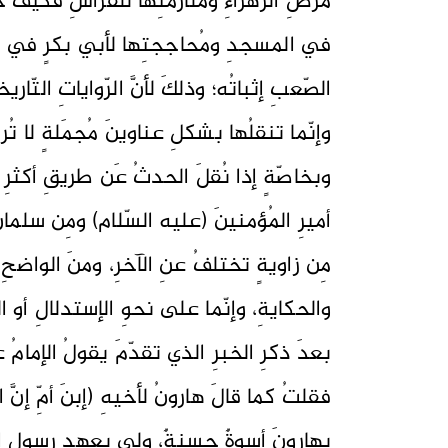
مرضِ الزّهراءِ ومُلازمتِها للفراشِ فكيفَ 
في المسجدِ ومُحاججتِها لأبي بكرٍ في موضو
الصّعبِ إثباتُه؛ وذلكَ لأنَّ الرّواياتِ التّار
وإنّما تنقلُها بشكلِ عناوينَ مُجمَلةٍ لا تُر
وبخاصّةٍ إذا نُقلَ الحدثُ عَن طريقِ أكثرِ م
أميرِ المُؤمنينَ (عليه السّلام) ومِن سلما
مِن زاويةٍ تختلفُ عنِ الآخرِ، ومنَ الواضحِ
والحكايةِ، وإنّما على نحوِ الإستدلالِ أو ال
بعدَ ذكرِ الخبرِ الذي تقدّمَ يقولُ الإمام
فقلتُ كما قالَ هارونُ لأخيهِ (إبنَ أمِّ 
بهارونَ أسوةٌ حسنةٌ، ولي بعهدِ رسولِ الل