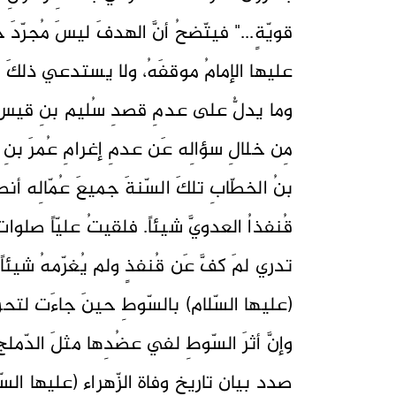
قويّةٍ..." فيتّضحُ أنَّ الهدفَ ليسَ مُجرّدَ
عليها الإمامُ موقفَهُ، ولا يستدعي ذلكَ الد
وما يدلُّ على عدمِ قصدِ سُليم بنِ قيسٍ ت
مِن خلالِ سؤالِه عَن عدمِ إغرامِ عُمرَ بنِ
بنُ الخطّابِ تلكَ السّنةَ جميعَ عُمّالِه أن
قُنفذاُ العدويَّ شيئاً. فلقيتُ عليّاً صلوا
تدري لمَ كفَّ عَن قُنفذٍ ولم يُغرّمهُ شيئاً
(عليها السّلام) بالسّوطِ حينَ جاءَت لتح
وإنَّ أثرَ السّوطِ لفي عضُدِها مثلَ الدّملجِ
صددِ بيانِ تاريخِ وفاةِ الزّهراءِ (عليها السّ