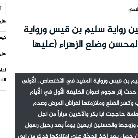
آ
لامي
هل 
 رواية سليم بن قيس ورواية
كيف
محسن وضلع الزهراء (عليها
هل 
لما
يم بن قيس ورواية المفيد في الاختصاص ، الأولى
النب
حدث إثر هجوم أعوان الخليفة الأول في الأيام
ب وكسر الضلع وملازمتها لفراش المرض وعدم
طمة حاججت أبا بكر والآخرين مراراً من أجل
 وزوجها والحسنين أربعين يوماً بعد رحيل رسول
سن حصل بعد أخذ الحجّة على امتلاكها فدك من أبي