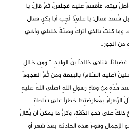
هلَ بيتِه، فأقسمَ عليه فجلسَ، ثمَّ قالَ: يا
لَ قُنفذ فقالَ: يا عليّ! أجِب أبا بكرٍ، فقالَ
ه، وما كنتُ بالذي أتركُ وصيّةَ خليلي وأخي
من الجورِ..
ضباناً، فنادى خالداً بنَ الوليدِ.." ومِن خلالِ
ُؤمنينَ (عليه السّلام) بالبيعةِ ومِن ثُمَّ الهجومَ
عدَ مُدّةٍ مِن وفاةِ رسولِ اللهِ (صلّى اللهُ عليهِ
ُ الزّهراءُ بمُعارضتِها خطراً على سُلطةِ
ِ ذلكَ على نحوِ الدّقّةِ، وكلُّ ما يمكنُ أن يُقالَ
نحوِ الإجمالِ وقوعَ هذهِ الحادثةِ بعدَ شهرٍ أو