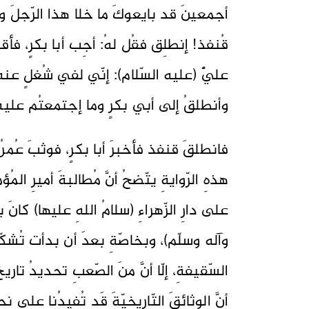
أجمعينَ قد بايعوكَ ما خلا هذا الرّجلَ وأ
قُنفذ! إنطلِق فقُل لهُ: أجِب أبا بكرٍ، فأقب
عليٌّ (عليه السّلام): إنّي لفي شُغلٍ عن
وأنطلقُ إلى أبي بكرٍ وما إجتمعتُم عليهِ 
فانطلقَ قنفذ فأخبرَ أبا بكرٍ، فوثبَ عُمرُ غ
هذهِ الرّوايةِ يتّضحُ أنَّ مُطالبةَ أميرِ الم
على دارِ الزّهراءِ (سلامُ اللهِ عليها) كانَ ب
وآله وسلّم)، وبخاصّةِ بعدَ أن بدأت تُشكّل
السّقيفةِ، إلّا أنَّ منَ الصّعبِ تحديدُ تاريخ
أنَّ الوثائقَ التّاريخيّةَ قَد تُفيدُنا على 