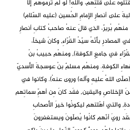
تلوهُ على قلّتِهم، واللهِ! لَو لَم ترموهُم إلّا
غالبةَ على أنصارِ الإمامِ الحُسين (عليه السّلام)
 منهُم بُريرٌ، الذي قالَ عنهُ صاحبُ كتابِ أنصارِ
حةِ 57- 58): (وُصِفَ في المصادرِ بأنّهُ سيّدُ القُرّاءِ, وكانَ شيخاً،
ِ القُرّاءِ في جامعِ الكوفة), ومنهُم حبيبُ بنُ
ُقهاءِ الكوفةِ. ومنهُم مسلمٌ بنُ عوسجةَ الأسديّ
ِ (صلّى اللهُ عليهِ وآله) وروى عنهُ). وكانوا في
نَ الإخلاصِ واليقين, فقَد كانَ مِن أهمِّ سماتِهم
ةِ, والتي أهّلتهم ليكونُوا خيرَ الأصحابِ
قَد رويَ أنّهم كانُوا يُصلّونَ ويستغفرونَ