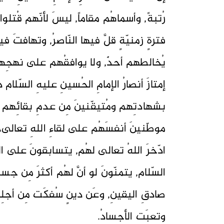
رُتبةً, وأسماهُم مقاماً, ليسَ لأنّهم قُتلو
فترةٍ زمنيّةٍ قلَّ فيها النّاصرُ, وتهافتَ فيها
يُخالطهم أحدٌ, ولا يوافقُهم على نهجِهم 
إمتازَ أنصارُ الإمامِ الحُسينِ عليهِ السّلام
بشهادتِهم ومُتيقّنينَ مِن عدمِ بقائِهم ف
موطّنينَ أنفسَهُم على لقاءِ اللهِ تعالى،
ادّخرَ اللهُ تعالى لهُم, يتسابقونَ على 
السّلام, يتمنّونَ لو أنَّ لهُم أكثرَ مِن جس
صادقِ اليقينِ, وعَن دينٍ سُفكَت مِن أجلِه 
وتعبَتِ الأجسادُ.