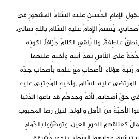
قولِ الإمامِ الحُسينِ عليه السّلامُ المشهورِ في
أصحابي. يُقسمُ الإمامُ عليهِ السّلام باللهِ تعالى,
ينطقُ عاطِفةً, ولا يُلقي الكلامَ جُزافاً, لكونِه
حُجّةً على النّاسِ بعدَ أبيهِ وأخيهِ عليهما
ام رُتبةَ هؤلاءِ الأصحابِ معَ علمِه بأصحابِ جدِّه
 المُرتضى عليه السّلام ,وأخيهِ المُجتبى عليه
ي حقِّ أصحابِه, لأنّهُ وجدَهُم قد باعوا الدّنيا
قوا الأحبّةَ منَ الأهلِ والولدِ, لنيلِ رضا المحبوبِ
ّمالَ كعناقِهم للحورِ العين، وتوضّؤوا بالدّماءِ
ُستبشرةٍ، وجابَهوا السّهامَ بنحورٍ مُشرقةٍ,