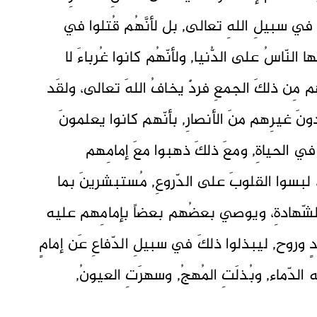
ا في سبيلِ اللهِ تعالى, بل لأنَّهُم قُتلوا في
 النّاسُ على الدُّنيا, ولأنّهُم كانوا غُرباءَ لا
مِن ذلكَ الجمعِ فردٌ يخافُ اللهَ تعالى، ولقَد
 دونَ غيرِهم منَ الأنصارِ, بأنّهم كانوا يعلمونَ
ي الحياةِ, ومعَ ذلكَ ذهبوا معَ إمامِهم
 لبسوا القلوبَ على الدّروعِ, مُستبشرينَ بما
الشّهادةِ، ويوصي بعضُهم بعضاً بإمامِهم عليه
دٍ وروح, ليبذلوا ذلكَ في سبيلِ الدّفاعِ عَن إمامٍ
الدّماء, وبُذلَتِ المُهجُ, وسهرَتِ العيونُ,