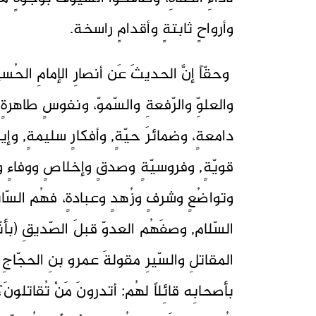
وأرواحٍ ثابتةٍ وأقدامٍ راسخة.
وحقّاً إنَّ الحديثَ عَن أنصارِ الإمامِ الح
والعلوِّ والرّفعةِ والسّموّ، ونفوسٍ طاهرة
دامعةٍ، وضمائرَ حيّةٍ, وأفكارٍ سليمةٍ, وإي
قويّةٍ, وفروسيّةٍ وصدقٍ وإخلاصٍ ووفاءٍ وإي
وتواضُعٍ وشرفٍ وزُهدٍ وعبادةٍ، فهُم السّا
السّلام, وصفَهُم العدوّ قبلَ الصّديقِ (بأنّه
المقاتلِ والسّيرِ مقولةَ عمرو بنِ الحجّاج
بأصحابِه قائِلاً لهُم: أتدرونَ مَنْ تُقاتلونَ