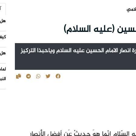
آ
لامي
هل 
حسين (عليه السلام)
كيف
انصار الامام الحسين عليه السلام وياحبذا التركيز
هل 
لما
النب
يه السّلام إنّما هوَ حديثٌ عَن أفضلِ الأنصارِ