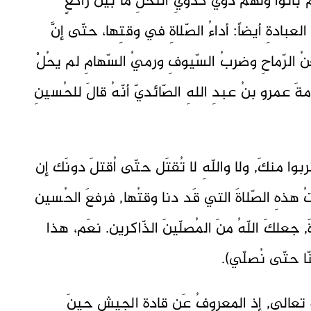
اتوا ولهُم دويٌّ كدويِّ النّحلِ ما بينَ راكعٍ
ادةِ أيضاً: أداءُ الصّلاةِ في وقتِها، حتّى إنَّ
لرّماحِ وضربُ السّيوفِ ورميُ السّهامِ لم يحُلْ
 عمرو بنُ عبدِ اللهِ الصّائديّ أنّهُ قالَ للحُسينِ
وا منكَ, ولا واللّهِ لا تُقتَل حتّى اُقتلَ دونَك إن
ُ هذهِ الصّلاةَ التي قَد دنا وقتُها, فرفعَ الحُسين
, جعلكَ اللّهُ منَ المُصلّينَ الذّاكرين. نعَم، هذا
ّا حتّى نُصلّي).
ِ تعالى, إذ المعروفُ عَن قادةِ الجيشِ حينَ