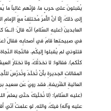
يُقبلونَ على حربٍ ما، فإنّهم غالِباً ما يُم
إلى ذلكَ، إلّا أنَّ الأمرَ مُختلِفٌ معَ الإمام
العابدينَ (عليهِ السّلام) أنّه قالَ: (لـمّا
في صبيحتِها قامَ في أصحابِه فقالَ (عليه ا
قتلوني لم يُقبلوا إليكُم، فالنّجاة النّجاة
كلّكم). فقالوا: لا نخذلُكَ، ولا نختارُ ا
المقالاتِ الجديرةِ بأنْ تُخلّدَ وتُدرّسَ للأج
العاليةِ الشّريفةِ, فقد رويَ عَن سعيدٍ بنِ 
(عليه السّلام): (لا نُخلّيكَ حتّى يعلمَ الل
عليه وآله) فيكَ، واللهِ, لو علمتُ أنّي أُقتَلُ