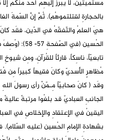
مُستميتينَ، لا يبرزُ إليهِم أحدٌ منكُم إلّا ق
بالحجارةِ لقتلتموهُم). ثُمَّ إنَّ السّمةَ ال
هيَ العلمُ والتّفقّهُ في الدّين، فقَد كانَ
الحُسين (في الصّف
تابعيّاً، ناسِكاً، قارئاً للقُرآنِ، ومِن شيوخ
مُظاهرٍ الأسديّ وكانَ فقيهاً كبيراً مِن ف
وقَد ( كانَ صحابيّاً مِـمّنْ رأى رسولَ الله
الجانبِ العباديّ قد بلغُوا مرتبةً عاليةً م
اليقينُ في الإعتقادِ والإخلاصِ في العباد
بشهادةِ الإمامِ الحُسين (عليه السّلام). ف