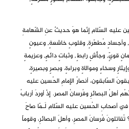
ُسين عليه السّلام إنّما هوَ حديثٌ عنِ الشّهامةِ
ٍ, وأجسادٍ مُطهّرةٍ, وقلوبٍ خاشعةٍ, وعيونٍ
مانٍ قويٍّ, وجأشٍ رابطٍ, وثباتٍ دائمٍ, وعزيمةٍ
ثارٍ وسخاءٍ وموالاةٍ وبراءةٍ، وبصرٍ وبصيرةٍ،
بقونَ السّابقون، أنصارُ الإمامِ الحُسين عليه
ُم أهلُ البصائرِ وفُرسانُ المصر. إذْ أوردَ أربابُ
ِ في أصحابِ الحُسين عليه السّلام لَـمّا صاحَ
؟ تُقاتلونَ فُرسانَ المصرِ، وأهلَ البصائرِ، وقوماً