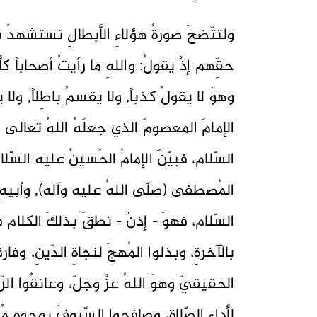
ولتتّضحَ صورةُ هؤلاءِ الأبطالِ نستشهدُ ب
حقِّهم إذْ يقولُ: واللهِ ما رأيتُ أصحاباً ك
وهوَ لا يقولُ كذباً, ولا يقسمُ باطِلاً, ولا 
الإمامَ المعصومَ الذي جعلَهُ اللهُ تعالى 
السّلام، فبيّنَ الإمامُ الحُسينُ عليه السّل
المُصطفى (صلّى اللهُ عليه وآله), وأبيهِ
السّلام، فهوَ - إذنْ - نطقَ بذلكَ الكلام ف
بالآخرةِ، وبذلوا المُهجَ لنجاةِ الدّينِ، وفار
الحقيقيّ وهوَ اللهُ عزَّ وجلّ، وعانقُوا الر
لأداءِ الصّلاةِ، وصافحوا السّيوفَ بوجوهٍ م