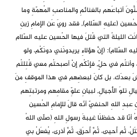
نُّونَ أتباعَهم بالغنائمِ والمناصبِ المُهمّةِ وما
ِ الحُسين (عليهِ السّلام), فقد رويَ عَن الإمامِ زينِ
 كانَت الليلةُ التي قُتلَ فيها الحُسين عليه السّلام
لسّلام): (إنَّ هؤلاءِ يريدونَني دونَكُم، ولو
، وأنتُم في حلٍّ, فإنّكُم إنْ أصبحتُم معي قُتِلتُم
لعيشَ بعدَك. بل كانَ لبعضِهم في هذا الموقفِ منَ
يالِ تلوَ الأجيالِ, لبيانِ علوِّ مقامِهم ومرتبتِهم
عبدِ اللهِ الحنفيّ أنّه قالَ للإمامِ الحُسين
هُ أنّا قد حفظنَا غيبةَ رسولِ اللهِ (صلّى اللهُ
، ثُم أُحيى، ثُمَّ أُحرَق، ثُمَّ أذرى، يُفعَلُ بي