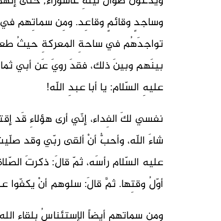
ويدعونَ طوالَ ليلةِ عاشوراء, حتّى إنّهُم ب
وساجدٍ وقائمٍ وقاعِد. ومِن سماتِهم في العب
تواجدَهُم في ساحةِ المعركةِ حيثُ طعنُ ا
بينَهم وبينَ ذلك، فقدَ رويَ عَن أبي ثمامةَ
عليهِ السّلام: يا أبا عبدِ اللّه!
نفسي لكَ الفِداء، إنّي أرى هؤلاءِ قَد إقترب
شاءَ اللّه، وأحبُّ أنْ ألقى ربّي وقد صلّيت
عليه السّلام رأسَه، ثمّ قالَ: ذكرتَ الصّلاةَ
أوّلُ وقتِها. ثمَّ قالَ: سلوهم أنْ يكفّوا عن
ومِن سماتِهم أيضاً الإستئناسُ بلقاءِ الله