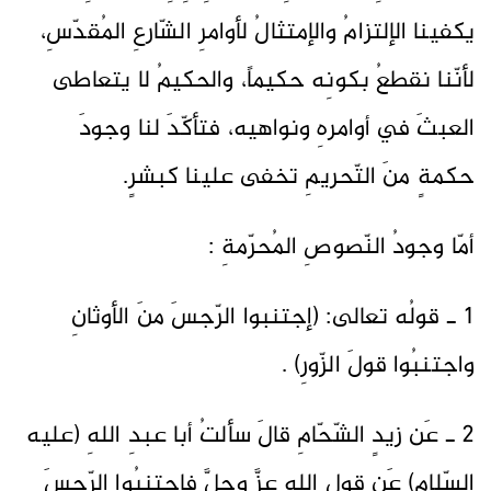
يكفينا الإلتزامُ والإمتثالُ لأوامرِ الشّارعِ المُقدّسِ،
لأنّنا نقطعُ بكونِه حكيماً، والحكيمُ لا يتعاطى
العبثَ في أوامرهِ ونواهيه، فتأكّدَ لنا وجودَ
حكمةٍ منَ التّحريمِ تخفى علينا كبشرٍ.
أمّا وجودُ النّصوصِ المُحرّمةِ :
1 ـ قولُه تعالى: (إجتنبوا الرّجسَ منَ الأوثانِ
واجتنبُوا قولَ الزّورِ) .
2 ـ عَن زيدٍ الشّحّامِ قالَ سألتُ أبا عبدِ اللهِ (عليه
السّلام) عَن قولِ اللهِ عزَّ وجلَّ فاجتنبُوا الرّجسَ