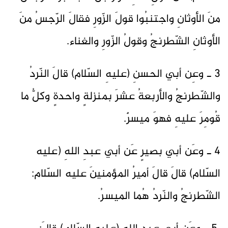
منَ الأوثانِ واجتنبُوا قولَ الزّورِ فقالَ الرّجسُ منَ
الأوثانِ الشّطرنجُ وقولُ الزّورِ والغناء.
3 ـ وعِن أبي الحسنِ (عليهِ السّلام) قالَ النّردُ
والشّطرنجُ والأربعةُ عشرَ بمنزلةٍ واحدةٍ وكلُّ ما
قُومِرَ عليهِ فهوَ ميسرٌ.
4 ـ وعَن أبي بصيرٍ عَن أبي عبدِ اللهِ (عليه
السّلام) قالَ قالَ أميرُ المؤمنينَ عليه السّلام:
الشّطرنجُ والنّردُ هُما الميسرُ.