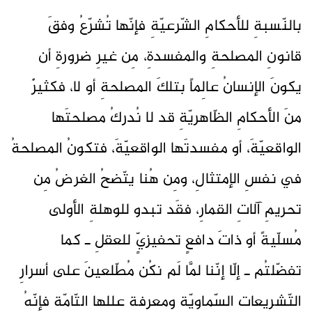
بالنّسبةِ للأحكامِ الشّرعيّةِ فإنّها تُشرّعُ وفقَ
قانونِ المصلحةِ والمفسدةِ، مِن غيرِ ضرورةِ أن
يكونَ الإنسانُ عالِماً بتلكَ المصلحةِ أو لا، فكثيرٌ
منَ الأحكامِ الظّاهريّةِ قد لا نُدركُ مصلحتَها
الواقعيّةَ، أو مفسدتَها الواقعيّةَ، فتكونُ المصلحةُ
في نفسِ الإمتثالِ، ومِن هُنا يتّضحُ الغرضُ مِن
تحريمِ آلاتِ القمارِ، فقَد تبدو للوهلةِ الأولى
مُسلّيةً أو ذاتَ دافعٍ تحفيزيٍّ للعقلِ ـ كما
تفضّلتُم ـ إلّا إنّنا لمَّا لَم نكُن مُطّلعينَ على أسرارِ
التّشريعاتِ السّماويّةِ ومعرفةِ عِللِها التّامّةِ فإنّهُ