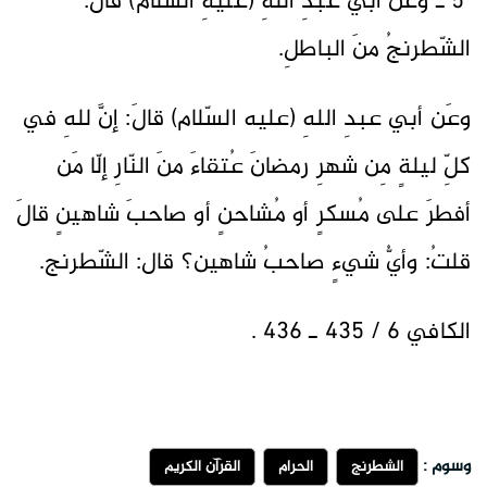
5 ـ وعَن أبي عبدِ اللهِ (عليهِ السّلام) قالَ:
الشّطرنجُ منَ الباطلِ.
وعَن أبي عبدِ اللهِ (عليه السّلام) قالَ: إنَّ للهِ في
كلِّ ليلةٍ مِن شهرِ رمضانَ عُتقاءَ منَ النّارِ إلّا مَن
أفطرَ على مُسكرٍ أو مُشاحنٍ أو صاحبَ شاهينٍ قالَ
قلتُ: وأيُّ شيءٍ صاحبُ شاهين؟ قال: الشّطرنج.
الكافي 6 / 435 ـ 436 .
وسوم :
الشطرنج
الحرام
القرآن الكريم