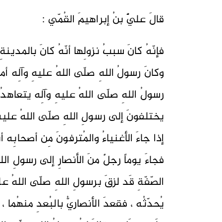
قالَ عليٌّ بنُ إبراهيمَ القُمّي :
فإنّهُ كانَ سببُ نزولِها أنّهُ كانَ بالمدينة
وكانَ رسولُ اللهِ صلّى اللهُ عليهِ وآلِه أم
رسولُ اللهِ صلّى اللهُ عليهِ وآلِه يتعاهد
يختلفونَ إلى رسولِ اللهِ صلّى اللهُ عليه
إذا جاءَ الأغنياءُ والمُترفونَ مِن أصحابِه 
فجاءَ يوماً رجلٌ منَ الأنصارِ إلى رسولِ الل
الصّفّةِ قَد لزقَ برسولِ اللهِ صلّى اللهُ عل
يُحدّثُه ، فقعدَ الأنصاريُّ بالبُعدِ منهُما ،