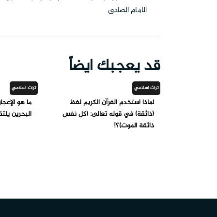
الامام الصادق
قد يعجبك ايضاً
تراث اسلامي
تراث اسلامي
لماذا استخدم القرآن الكريم لفظ
ما هو الإعجا
(ذائقة) في قوله تعالى: (كل نفس
البحرين يلتق
ذائقة الموت)؟!