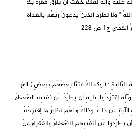
ُ عليهِ وآلِه لعلّكَ خِفتَ أن يلزقَ فقرَهُ بكَ
للهُ " ولا تطرُدِ الذينَ يدعونَ ربّهُم بالغداةِ
مّي ج١ ص ٢٢٨
 التّاليةِ : ( وكذلكَ فتنّا بعضَهُم ببعضٍ ) إلخ ،
وآلِه إقترَحُوا عليهِ أن يطرُدَ عَن نفسِه الضّعفاءَ
الآيةِ عَن ذلكَ. وذلكَ منهُم نظيرَ ما إقترحَهُ
ن يطرُدوا عَن أنفُسِهم الضّعفاءَ والفُقراءَ منَ