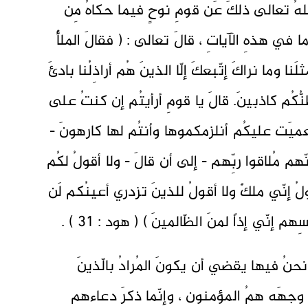
للهُ تعالى ذلكَ عَن قومِ نوحٍ فيما حكاهُ مِن
في هذهِ الآياتِ ، قالَ تعالى : ( فقالَ الملأُ
نا وما نراكَ إتّبعكَ إلّا الذينَ هُم أراذِلُنا بادئَ
ُّكُم كاذبينَ. قالَ يا قومِ أرأيتُم إن كنتُ على
عميَت عليكُم أنلزمكموها وأنتُم لها كارهونَ -
ّهم مُلاقوا ربِّهم - إلى أن قالَ - ولا أقولُ لكُم
لُ إنّي ملكٌ ولا أقولُ للذينَ تزدري أعينُكم لَن
 إنّي إذاً لمنَ الظّالمينَ ) ( هود : 31 ) .
 نحنُ فيها يقضي أن يكونَ المُرادُ بالّذينَ
 وجهَه همُ المؤمنون ، وإنّما ذكرَ دعاءهم