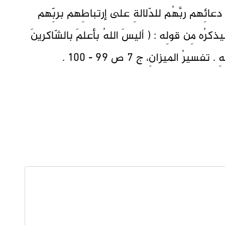
ائِهم ربَّهُم للدّلالةِ على إرتباطِهم بربِّهم
ذكرُه مِن قولِه : ( أليسَ اللهُ بأعلمَ بالشّاكرينَ
ُ الميزانِ، ج ٧ ص ٩٩ - 100 .