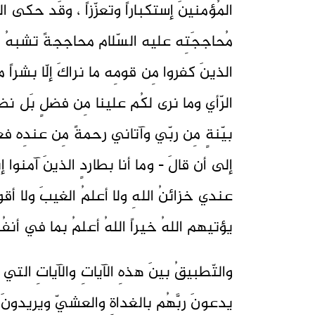
المُؤمنينَ إستكباراً وتعزّزاً ، وقَد حكى ا
مُحاججَتِه عليه السّلام محاججةً تشبهُ ما 
الذينَ كفروا مِن قومِه ما نراكَ إلّا بشراً مثلَ
الرّأي وما نرى لكُم علينا مِن فضلٍ بَل نظن
بيّنةٍ مِن ربّي وآتاني رحمةً مِن عندِه ف
إلى أن قالَ - وما أنا بطاردٍ الذينَ آمنوا إن
عندي خزائنُ اللهِ ولا أعلمُ الغيبَ ولا أقو
يؤتيهم اللهُ خيراً اللهُ أعلمُ بما في أنفُسِهم
والتّطبيقُ بينَ هذهِ الآياتِ والآياتِ التي
يدعونَ ربَّهُم بالغداةِ والعشيّ ويريدونَ