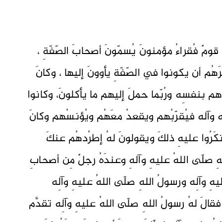
ِ قومٌ فُقراءُ مؤمنونَ يُسمّونَ أصحابَ الصّفّةِ ،
رَهُم أن يكونوا في الصّفّةِ يأوونَ إليها ، وكانَ
ُهم بنفسِه ورُبّما حملَ إليهم ما يأكلونَ، وكانوا
 وآله فيُقرّبُهم ويقعدُ معَهُم ويُؤنسُهم وكانَ
أنكَرُوا عليهِ ذلكَ ويقولونَ لهُ إطرُدهُم عنكَ
هِ صلّى اللهُ عليهِ وآلهِ وعندَهُ رجلٌ مِن أصحابِ
يهِ وآلِه ورسولُ اللهِ صلّى اللهُ عليهِ وآلِه
 فقالَ لهُ رسولُ اللهِ صلّى اللهُ عليهِ وآلِه تقدَّم