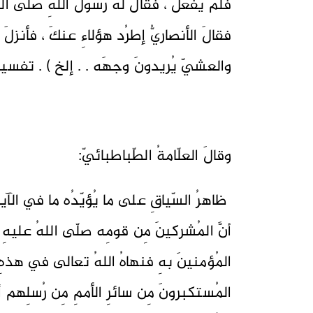
فلَم يفعَل ، فقالَ لهُ رسولُ اللهِ صلّى الله
فقالَ الأنصاريُّ إطرُد هؤلاءِ عنكَ ، فأنزلَ ا
والعشيّ يُريدونَ وجهَه . . إلخ ) . تفسيرُ القُ
وقالَ العلّامةُ الطّباطبائيّ:
ظاهرُ السّياقِ على ما يُؤيّدُه ما في الآيةِ
أنَّ المُشركينَ مِن قومِه صلّى اللهُ عليهِ 
المُؤمنينَ بهِ فنهاهُ اللهُ تعالى في هذهِ 
المُستكبرونَ مِن سائرِ الأممِ مِن رُسلِهم أ