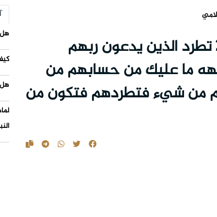
آ
لامي
هل 
لا تطرد الذين يدعون ربهم
كيف
جهه ما عليك من حسابهم من
هل 
م من شيء فتطردهم فتكون من
لما
النب