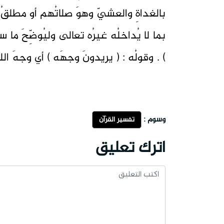
بالغداةِ والعشيّ وهوَ صلاتُهم أو مطلقُ دع
بما لا يُداخلُه غيرُه تعالى وليُوضِّحَ ما سي
) . وقولُه : ( يريدونَ وجهَه ) أي وجهَ اللهِ . تفسير
وسوم :
تفسير القرآن
اترك تعليق