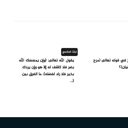
تراث اسلامي
ز في قوله تعالى (مرج
يقول الله تعالى: {وإن يمسسك الله
يان)؟
بضر فلا كاشف له إلا هو وإن يردك
بخير فلا راد لفضله}، ما الفرق بين
{...