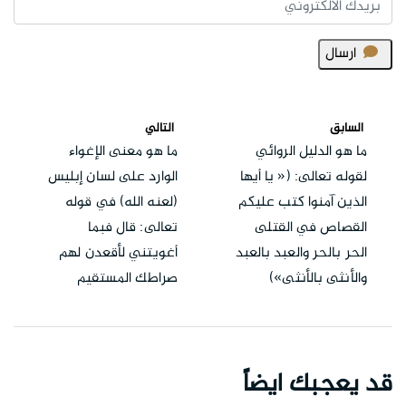
ارسال
السابق
التالي
ما هو الدليل الروائي
ما هو معنى الإغواء
لقوله تعالى: (« يا أيها
الوارد على لسان إبليس
الذين آمنوا كتب عليكم
(لعنه الله) في قوله
القصاص في القتلى
تعالى: قال فبما
الحر بالحر والعبد بالعبد
أغويتني لأقعدن لهم
والأنثى بالأنثى»)
صراطك المستقيم
قد يعجبك ايضاً