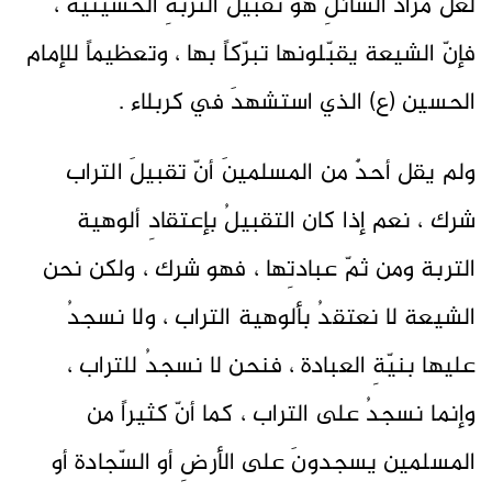
لعلّ مرادَ السائلِ هو تقبيلُ التربةِ الحسينية ،
فإنّ الشيعة يقبّلونها تبرّكاً بها ، وتعظيماً للإمام
الحسين (ع) الذي استشهدَ في كربلاء .
ولم يقل أحدٌ من المسلمينَ أنّ تقبيلَ التراب
شرك ، نعم إذا كان التقبيلُ بإعتقادِ ألوهية
التربة ومن ثمّ عبادتِها ، فهو شرك ، ولكن نحن
الشيعة لا نعتقدُ بألوهية التراب ، ولا نسجدُ
عليها بنيّةِ العبادة ، فنحن لا نسجدُ للتراب ،
وإنما نسجدُ على التراب ، كما أنّ كثيراً من
المسلمين يسجدونَ على الأرضِ أو السّجادة أو