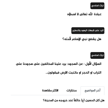
تراث اسلامي
عبادة الله تعالى لا أسماؤه
الرد على شبهات اليهود والنصارى
هل يشفع نبي الإسلام لأمته؟
تراث اسلامي
السؤال الأول : عن السجود: يرد علينا المخالفين على سجودنا على
التراب او الحجر او ماتنبت الارض فيقولون...
آخر المواضيع
مختارات
الاكثر مشاهدة
هل كان الحسين (ع) خائفاً عند خروجه من المدينة؟