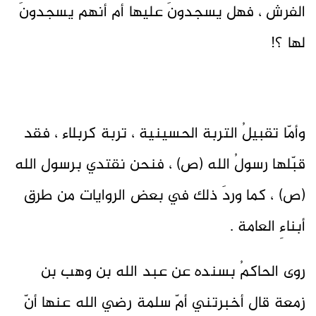
الفرش ، فهل يسجدونَ عليها أم أنهم يسجدونَ
لها ؟!
وأمّا تقبيلُ التربة الحسينية ، تربة كربلاء ، فقد
قبّلها رسولُ الله (ص) ، فنحن نقتدي برسول الله
(ص) ، كما وردَ ذلك في بعض الروايات من طرق
أبناءِ العامة .
روى الحاكمُ بسنده عن عبد الله بن وهب بن
زمعة قال أخبرتني أمّ سلمة رضي الله عنها أنّ