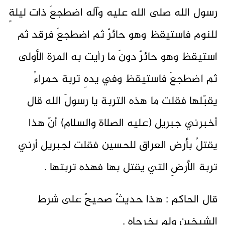
رسول الله صلى الله عليه وآله اضطجعَ ذات ليلةٍ
للنوم فاستيقظ وهو حائرٌ ثم اضطجعَ فرقد ثم
استيقظ وهو حائرٌ دونَ ما رأيت به المرة الأولى
ثم اضطجعَ فاستيقظ وفي يدهِ تربة حمراءُ
يقبّلها فقلت ما هذه التربة يا رسولَ الله قال
أخبرني جبريل (عليه الصلاة والسلام) أنّ هذا
يقتلُ بأرض العراق للحسين فقلت لجبريل أرني
تربة الأرضِ التي يقتل بها فهذه تربتها .
قال الحاكم : هذا حديثٌ صحيحٌ على شرط
الشيخين ولم يخرجاه .