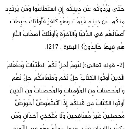
حَتَّى يَرُدُّوكُم عَن دِينِكُم إِنِ استَطَاعُوا وَمَن يَرتَدِد
مِنكُم عَن دِينِهِ فَيَمُت وَهُوَ كَافِرٌ فَأُولَئِكَ حَبِطَت
أَعمَالُهُم فِي الدُّنيَا وَالآخِرَةِ وَأُولَئِكَ أَصحَابُ النَّارِ
هُم فِيهَا خَالِدُونَ} [البقرة : 217].
{2- قوله تعالى:{اليَومَ أُحِلَّ لَكُمُ الطَّيِّبَاتُ وَطَعَامُ
الَّذِينَ أُوتُوا الكِتَابَ حِلٌّ لَكُم وَطَعَامُكُم حِلٌّ لَهُم
وَالمُحصَنَاتُ مِنَ المُؤمِنَاتِ وَالمُحصَنَاتُ مِنَ الَّذِينَ
أُوتُوا الكِتَابَ مِن قَبلِكُم إِذَا آتَيتُمُوهُنَّ أُجُورَهُنَّ
مُحصِنِينَ غَيرَ مُسَافِحِينَ وَلَا مُتَّخِذِي أَخدَانٍ وَمَن