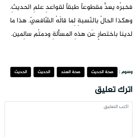
فخبرُه يعدُّ مقطوعاً طبقاً لقواعدِ علمِ الحديثِ.
وهكذا الحالُ بالنّسبةِ لِما قالَهُ الشّافعيّ. هذا ما
لدينا باختصارٍ عَن هذهِ المسألةِ ودمتُم سالِمين.
وسوم :
صحة الحديث
صحة السند
الحديث
الحديث
اترك تعليق