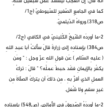
أنّه قالَ: إنّ العجبَ ليفسدُ عملَ سبعينَ سنةٍ،
كما في الجامعِ الصّغيرِ للسّيوطيّ (ج1/
ص318).ورواهُ الدّيلميّ.
2-ما أوردَه الشّيخُ الكُلينيّ في الكافي (ج2/
ص384) بإسنادِه إلى زرارةَ قالَ سألتُ أبا عبدِ اللهِ
( عليهِ السّلام ) عَن قولِ اللهِ عزّ وجل : " ومَن
يكفُر بالإيمانِ فقَد حبطَ عملُه؟ " قالَ : تركُ
العملِ الذي أقرَّ بهِ ، مِن ذلكَ أن يتركَ الصلّاةَ مِن
غيرِ سقمٍ ولا شُغل.
2-ما أوردَهُ الصّدوقُ في الأمالي، (ص548) بإسنادِه