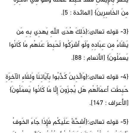
يَكفُر بِالإِيمَانِ فَقَد حَبِطَ عَمَلُهُ وَهُوَ فِي الآخِرَةِ
مِنَ الخَاسِرِينَ} [المائدة : 5].
{3- قوله تعالى:{ذَلِكَ هُدَى اللَّهِ يَهدِي بِهِ مَن
يَشَاءُ مِن عِبَادِهِ وَلَو أَشرَكُوا لَحَبِطَ عَنهُم مَا كَانُوا
يَعمَلُونَ} [الأنعام : 88].
{4- قوله تعالى:{وَالَّذِينَ كَذَّبُوا بِآيَاتِنَا وَلِقَاءِ الآخِرَةِ
حَبِطَت أَعمَالُهُم هَل يُجزَونَ إِلَّا مَا كَانُوا يَعمَلُونَ}
[الأعراف : 147].
{5- قوله تعالى:{أَشِحَّةً عَلَيكُم فَإِذَا جَاءَ الخَوفُ