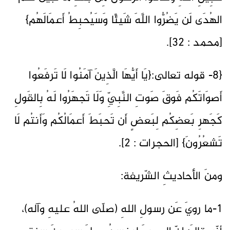
الهُدَى لَن يَضُرُّوا اللَّهَ شَيئًا وَسَيُحبِطُ أَعمَالَهُم}
[محمد : 32].
{8- قوله تعالى:{يَا أَيُّهَا الَّذِينَ آمَنُوا لَا تَرفَعُوا
أَصوَاتَكُم فَوقَ صَوتِ النَّبِيِّ وَلَا تَجهَرُوا لَهُ بِالقَولِ
كَجَهرِ بَعضِكُم لِبَعضٍ أَن تَحبَطَ أَعمَالُكُم وَأَنتُم لَا
تَشعُرُونَ} [الحجرات : 2].
ومنَ الأحاديثِ الشّريفة:
1-ما رويَ عَن رسولِ اللهِ (صلّى اللهُ عليهِ وآله)،