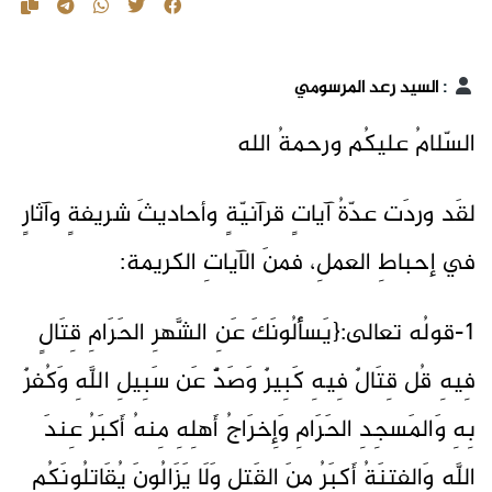
:
السيد رعد المرسومي
السّلامُ عليكُم ورحمةُ الله
لقَد وردَت عدّةُ آياتٍ قرآنيّةٍ وأحاديثَ شريفةٍ وآثارٍ
في إحباطِ العملِ، فمنَ الآياتِ الكريمة:
1-قولُه تعالى:{يَسأَلُونَكَ عَنِ الشَّهرِ الحَرَامِ قِتَالٍ
فِيهِ قُل قِتَالٌ فِيهِ كَبِيرٌ وَصَدٌّ عَن سَبِيلِ اللَّهِ وَكُفرٌ
بِهِ وَالمَسجِدِ الحَرَامِ وَإِخرَاجُ أَهلِهِ مِنهُ أَكبَرُ عِندَ
اللَّهِ وَالفِتنَةُ أَكبَرُ مِنَ القَتلِ وَلَا يَزَالُونَ يُقَاتِلُونَكُم