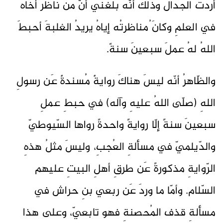
أردتُ الجدالَ وذلكَ أنّه بلغني أنَّ مَن ناظرَ أخاهُ
في العلمِ وكانَ ُمناظرتُه إياهُ يريدُ الغلبةَ أحبطَ
اللهُ لهُ عملَ سبعينَ سنةً.
والظّاهرُ أنّه ليسَ هناكَ روايةٌ مُسندةٌ عَن رسولِ
اللهِ (صلّى اللهُ عليهِ وآله) في حبطِ عملِ
سبعينَ سنةً إلّا روايةً واحدةً رواها السّيوطيّ
والدّيلميّ في مسألةِ العُجبِ، وليسَ مثلُ هذهِ
الرّوايةِ مذكورةً عَن طرقِ أهلِ البيتِ عليهم
السّلام. وأمّا ما وردَ عَن ربعي بنِ حراش في
مسألةِ قذف المُحصنةِ فهو تابعيّ، وعلى هذا