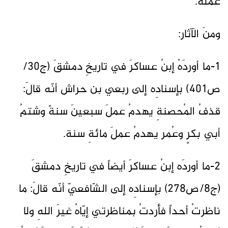
عمله.
ومنَ الآثار:
1-ما أوردَهُ إبنُ عساكرَ في تاريخِ دمشقَ (ج30/
ص401) بإسنادِه إلى ربعي بن حراش أنّه قالَ:
قذفُ المُحصنةِ يهدمُ عملَ سبعينَ سنةً وشتمُ
أبي بكرٍ وعُمر يهدمُ عملَ مائةِ سنة.
2-ما أوردَه إبنُ عساكرَ أيضاً في تاريخِ دمشقَ
(ج8/ص278) بإسنادِه إلى الشّافعيّ أنّه قالَ: ما
ناظرتُ أحداً فأردتُ بمناظرتي إيّاهُ غيرَ اللهِ ولا