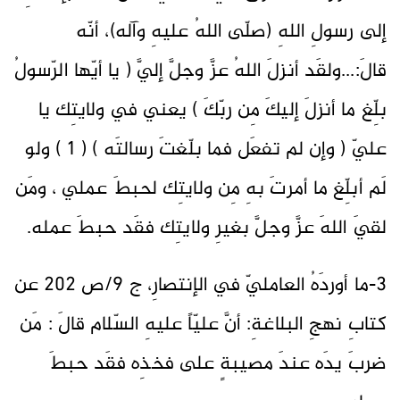
إلى رسولِ اللهِ (صلّى اللهُ عليهِ وآله)، أنّه
قالَ:...ولقَد أنزلَ اللهُ عزَّ وجلَّ إليَّ ( يا أيّها الرّسولُ
بلِّغ ما أنزلَ إليكَ مِن ربّكَ ) يعني في ولايتِك يا
عليّ ( وإن لم تفعَل فما بلّغتَ رسالتَه ) ( 1 ) ولو
لَم أبلِّغ ما أمرتَ بهِ مِن ولايتِك لحبطَ عملي ، ومَن
لقيَ اللهَ عزَّ وجلَّ بغيرِ ولايتِك فقَد حبطَ عمله.
3-ما أوردَهُ العامليّ في الإنتصارِ، ج ٩/ص ٢٠٢ عن
كتابِ نهجِ البلاغةِ: أنَّ عليّاً عليهِ السّلام قالَ : مَن
ضربَ يدَه عندَ مصيبةٍ على فخذِه فقَد حبطَ