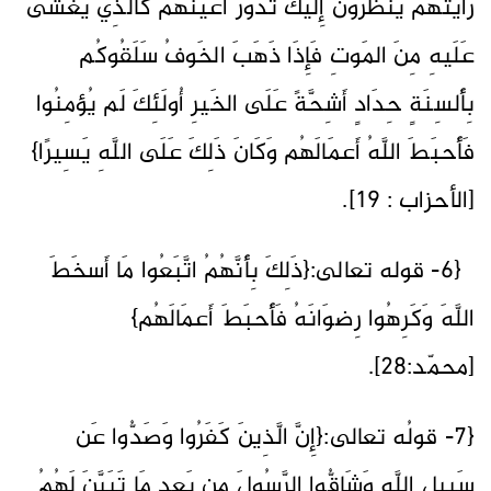
رَأَيتَهُم يَنظُرُونَ إِلَيكَ تَدُورُ أَعيُنُهُم كَالَّذِي يُغشَى
عَلَيهِ مِنَ المَوتِ فَإِذَا ذَهَبَ الخَوفُ سَلَقُوكُم
بِأَلسِنَةٍ حِدَادٍ أَشِحَّةً عَلَى الخَيرِ أُولَئِكَ لَم يُؤمِنُوا
فَأَحبَطَ اللَّهُ أَعمَالَهُم وَكَانَ ذَلِكَ عَلَى اللَّهِ يَسِيرًا}
[الأحزاب : 19].
{6- قوله تعالى:{ذَلِكَ بِأَنَّهُمُ اتَّبَعُوا مَا أَسخَطَ
اللَّهَ وَكَرِهُوا رِضوَانَهُ فَأَحبَطَ أَعمَالَهُم}
[محمّد:28].
{7- قولُه تعالى:{إِنَّ الَّذِينَ كَفَرُوا وَصَدُّوا عَن
سَبِيلِ اللَّهِ وَشَاقُّوا الرَّسُولَ مِن بَعدِ مَا تَبَيَّنَ لَهُمُ