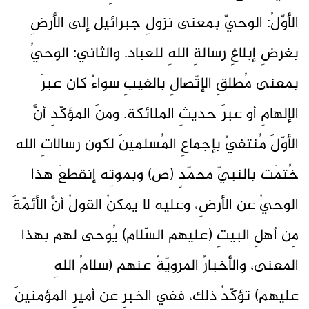
الأوّلُ: الوحيّ بمعنى نزولِ جبرائيل إلى الأرضِ
بغرضِ إبلاغِ رسالةِ اللهِ للعباد. والثاني: الوحيُ
بمعنى مُطلقِ الإتّصالِ بالغيبِ سواءٌ كان عبرَ
الإلهامِ أو عبرَ حديثِ الملائكة. ومنَ المؤكّدِ أنَّ
الأوّلَ مُنتفيٌ بإجماعِ المُسلمينَ لكون رسالاتِ الله
خُتمَت بالنبيّ محمّدٍ (ص) وبموتِه إنقطعَ هذا
الوحيُ عن الأرضِ، وعليه لا يمكنُ القولُ أنَّ الأئمّةَ
مِن أهلِ البيتِ (عليهم السّلام) يُوحى لهم بهذا
المعنى، والأخبارُ المرويّةُ عنهم (سلامُ اللهِ
عليهم) تؤكّدُ ذلك، ففي الخبرِ عن أميرِ المؤمنينَ