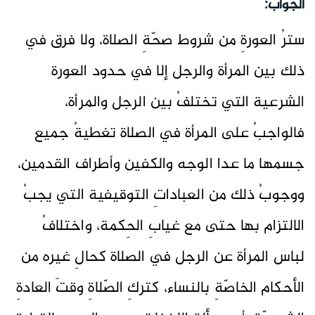
الجواب:
سترُ العورةِ من شروط صحّةِ الصلاة، ولا فرق في
ذلك بين المرأة والرجل إلا في حدود العورة
الشرعية التي تختلفُ بين الرجل والمرأة،
فالواجبُ على المرأة في الصلاة تغطيةُ جميع
جسمها ما عدا الوجه والكفين وأطراف القدمين،
ووجوبُ ذلك من العباداتِ التوقيفية التي يجبُ
الالتزام بها حتى مع غيابِ الحِكمة، واختلافُ
لباس المرأة عن الرجل في الصلاة كحالِ غيره من
الأحكام الخاصّةِ بالنساء، كتركِ الصّلاةِ وقتَ العادةِ