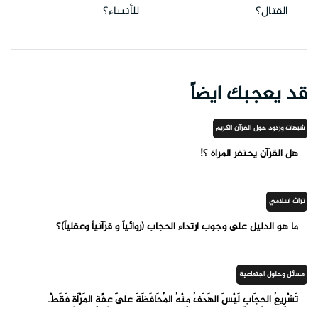
القتال؟
للأنبياء؟
قد يعجبك ايضاً
شبهات وردود حول القرآن الكريم
هل القرآن يحتقر المرأة ؟!
تراث اسلامي
ما هو الدليل على وجوب ارتداء الحجاب (روائياً و قرآنياً وعقلياً)؟
مسائل وحلول اجتماعية
تَشْرِيعُ الحِجَابِ لَيْسَ الهَدَفُ مِنْهُ المُحَافَظَةَ عَلَى عِفَّةِ المَرْأَةِ فَقَطْ.