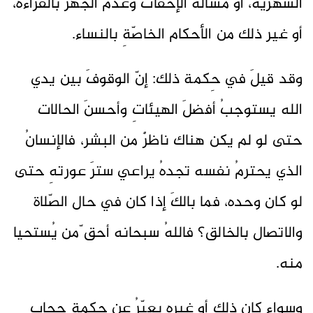
الشهريّة، أو مسألة الإخفات وعدم الجهر بالقراءة،
أو غير ذلك من الأحكام الخاصّةِ بالنساء.
وقد قيلَ في حِكمة ذلك: إنّ الوقوفَ بين يدي
الله يستوجبُ أفضلَ الهيئاتِ وأحسنَ الحالات
حتى لو لم يكن هناك ناظرٌ من البشر، فالإنسانُ
الذي يحترمُ نفسه تجدهُ يراعي سترَ عورتهِ حتى
لو كان وحده، فما بالكَ إذا كان في حال الصّلاة
والاتصال بالخالق؟ فاللهُ سبحانه أحق ّمن يُستحيا
منه.
وسواء كان ذلك أو غيره يعبّرُ عن حِكمة حجابِ