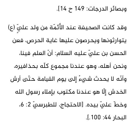
وبصائر الدرجات: 149 ح 14].
وقد كانت الصحيفة عند الأئمّة من ولد عليٍّ (ع)
يتوارثونها ويحرصون عليها غاية الحرص، فعن
الحسن بن عليّ عليه السلام: أنّ العلم فينا،
ونحن أهله، وهو عندنا مجموع كلّه بحذافيره،
وأنّه لا يحدث شيءٌ إلى يوم القيامة حتّى أرش
الخدش إلّا هو عندنا مكتوب بإملاء رسول الله
وخطّ عليّ بيده. [الاحتجاج، للطبرسيّ 2: 6،
البحار 44: 100.].