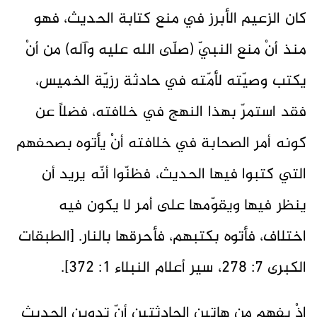
كان الزعيم الأبرز في منع كتابة الحديث، فهو
منذ أنْ منع النبيّ (صلّى الله عليه وآله) من أنْ
يكتب وصيّته لأمّته في حادثة رزيّة الخميس،
فقد استمرّ بهذا النهج في خلافته، فضلاً عن
كونه أمر الصحابة في خلافته أنْ يأتوه بصحفهم
التي كتبوا فيها الحديث، فظنّوا أنّه يريد أن
ينظر فيها ويقوّمها على أمر لا يكون فيه
اختلاف، فأتوه بكتبهم، فأحرقها بالنار. [الطبقات
الكبرى ٧: ٢٧٨، سير أعلام النبلاء ١: ٣٧٢].
إذْ يفهم من هاتين الحادثتين أنّ تدوين الحديث