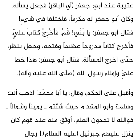
عتيبة عند أبي جعفر (أي الباقر) فجعل يسأله،
وكان أبو جعفر له مكرماً، فاختلفا في شيءٍ!
فقال أبو جعفر: يا بُنَي! قُمْ، فأَخْرِجْ كتابَ عليٍّ.
فأخرج كتاباً مدروجاً عظيماً وفتحه، وجعل ينظر،
حتّى أخرج المسألة، فقال أبو جعفر: هذا خط
عليٍّ وإملاء رسول الله (صلّى الله عليه وآله).
وأقبل على الحَكَم، وقال: يا أبا محمّد! اذهب أنت
وسلمة وأبو المقدام حيث شئتم ـ يميناً وشمالاً ـ
فوالله لا تجدون العلم، أوثق منه عند قوم كان
ينزل عليهم جبرئيل (عليه السلام).[ رجال