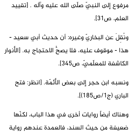
مرفوع إلى النبيّ صلّى الله عليه وآله . [تقييد
العلم، ص31].
ونُقِلَ عن البخاريّ وغيره: أن حديث أبي سعيد -
هذا - موقوف عليه، فلا يصحُّ الاحتجاج به. [الأنوار
الكاشفة للمعلّميّ، ص345].
ونسبه ابن حجر إلى بعض الأئمّة. [انظر: فتح
الباري (ج1/ص185)].
وهناك أيضاً روايات أخرى في هذا الباب، لكنّها
ضعيفة من حيث السند، فالعمدة عندهم رواية