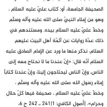
الصحيفة الجامعة، أو: كتاب عليّ عليه السلام ،
وهو من إملاء النبيّ صلى الله عليه وآله وسلّم
وخطّ عليّ عليه السلام بيده. ومستندهم في
ذلك عدّة روايات عن أئمّة أهل البيت عليهم
السلام، نذكر منها ما ورد عن الإمام الصادق عليه
السلام أنّه قال: «إنّ عندنا ما لا نحتاج معه إلى
الناس، وإنّ الناس ليحتاجون إلينا، وإنّ عندنا كتاباً
إملاء رسول الله صلى الله عليه وآله وسلّم ،
وخطّ عليّ عليه السلام ، صحيفة فيها كلّ حلال
وحرام». [أُصول الكافي: 1|241 ـ 242 ح 6،