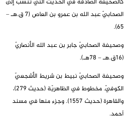
كالصحيفة الصادقة في الحديث التي تنسب إلى
الصحابيّ عبد الله بن عمرو بن العاص (7 ق.هـ –
65).
وصحيفة الصحابيّ جابر بن عبد الله الأنصاريّ
(16ق.هـ – 78هـ).
وصحيفة الصحابيّ نبيط بن شريط الأشجعيّ
الكوفيّ. مخطوط في الظاهريّة (حديث 279)،
والقاهرة (حديث 1557). وجزء منها في مسند
أحمد.