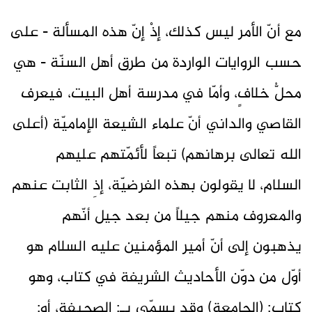
مع أنّ الأمر ليس كذلك، إذْ إنّ هذه المسألة - على
حسب الروايات الواردة من طرق أهل السنّة - هي
محلُّ خلافٍ، وأمّا في مدرسة أهل البيت، فيعرف
القاصي والداني أنّ علماء الشيعة الإماميّة (أعلى
الله تعالى برهانهم) تبعاً لأئمّتهم عليهم
السلام، لا يقولون بهذه الفرضيّة، إذِ الثابت عنهم
والمعروف منهم جيلاً من بعد جيل أنّهم
يذهبون إلى أنّ أمير المؤمنين عليه السلام هو
أوّل من دوّن الأحاديث الشريفة في كتاب، وهو
كتاب: (الجامعة) وقد يسمّى بـ: الصحيفة، أو: