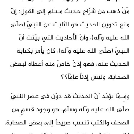
مَنْ ذهب من شرّاح حديث مسلم إلى القول: إنّ
منع تدوين الحديث هو الثابت عن النبيّ (صلّى
الله عليه وآله)، وأنّ الأحاديث التي بيّنت أنّ
النبيّ (صلّى الله عليه وآله)، كان يأمر بكتابة
الحديث عنه، فهو إذنٌ خاصٌّ منه أعطاه لبعض
الصحابة، وليس إذناً عامّاً؟؟
ومِـمّا يؤيّد أنّ الحديث قد دوّن في عصر النبيّ
صلّى الله عليه وآله وسلّم، هو وجود قسمٍ من
الصحف والكتب تنسب صريحاً إلى بعض الصحابة،