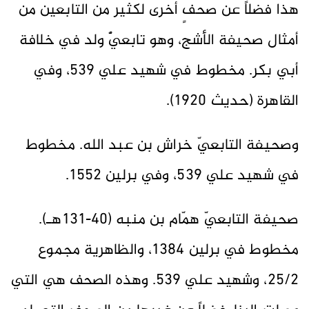
هذا فضلاً عن صحفٍ أخرى لكثير من التابعين من
أمثال صحيفة الأشج، وهو تابعيٌّ ولد في خلافة
أبي بكر. مخطوط في شهيد علي 539، وفي
القاهرة (حديث 1920).
وصحيفة التابعيّ خراش بن عبد الله. مخطوط
في شهيد علي 539، وفي برلين 1552.
صحيفة التابعيّ همّام بن منبه (40-131هـ).
مخطوط في برلين 1384، والظاهرية مجموع
25/2، وشهيد علي 539. وهذه الصحف هي التي