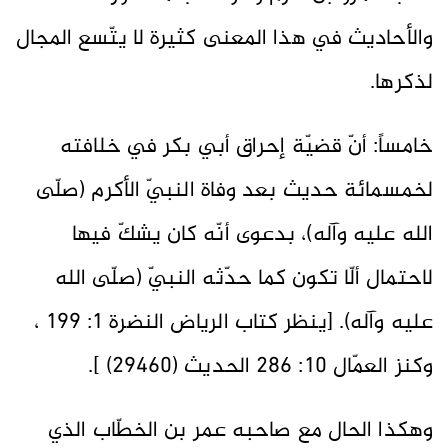
والأحاديث في هذا المعنى كثيرة لا يتّسع المجال
لذكرها.
خامساً: أنّ قضيّة إحراق أبي بكر في خلافته
لخمسمائة حديث بعد وفاة النبيّ الأكرم (صلّى
الله عليه وآله)، بدعوى أنّه كان يشكّ فيها
لاحتمال ألّا تكون كما حدّثه النبيّ (صلّى الله
عليه وآله). [ينظر كتاب الرياض النضرة 1: 199 ،
وكنز العمّال 10: 286 الحديث (29460) ].
وهكذا الحال مع صاحبه عمر بن الخطّاب الذي