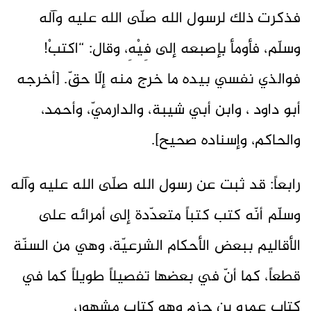
فذكرت ذلك لرسول الله صلّى الله عليه وآله
وسلّم، فأومأ بإصبعه إلى فِيْهِ، وقال: “اكتبْ!
فوالذي نفسي بيده ما خرج منه إلّا حقّ. [أخرجه
أبو داود ، وابن أبي شيبة، والدارميّ، وأحمد،
والحاكم، وإسناده صحيح].
رابعاً: قد ثبت عن رسول الله صلّى الله عليه وآله
وسلّم أنّه كتب كتباً متعدّدة إلى أمرائه على
الأقاليم ببعض الأحكام الشرعيّة، وهي من السنّة
قطعاً، كما أنّ في بعضها تفصيلاً طويلاً كما في
كتاب عمرو بن حزم وهو كتاب مشهور،