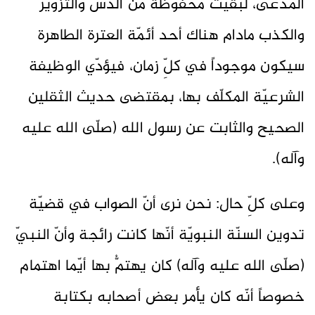
المدّعى، لبقيت محفوظة من الدّس والتزوير
والكذب مادام هناك أحد أئمّة العترة الطاهرة
سيكون موجوداً في كلِّ زمان، فيؤدّي الوظيفة
الشرعيّة المكلّف بها، بمقتضى حديث الثقلين
الصحيح والثابت عن رسول الله (صلّى الله عليه
وآله).
وعلى كلِّ حال: نحن نرى أنّ الصواب في قضيّة
تدوين السنّة النبويّة أنّها كانت رائجة وأنّ النبيّ
(صلّى الله عليه وآله) كان يهتمُّ بها أيّما اهتمام
خصوصاً أنّه كان يأمر بعض أصحابه بكتابة