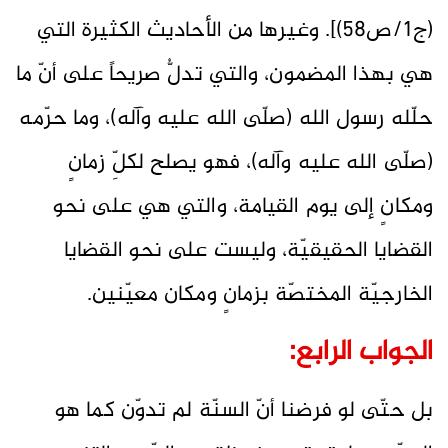
(ج1/ص58)]. وغيرها من الأحاديث الكثيرة التي
هي بهذا المضمون، والتي تدلُّ صريحاً على أنّ ما
حلّله رسول الله (صلّى الله عليه وآله)، وما حرّمه
(صلّى الله عليه وآله)، فهو يصلح لكلِّ زمانٍ
ومكانٍ إلى يوم القيامة، والتي هي على نحو
القضايا الحقيقيّة، وليست على نحو القضايا
الخارجيّة المختصّة بزمانٍ ومكان معيّنين.
الجواب الرابع:
بل حتّى لو فرضنا أنّ السنّة لم تدوّن كما هو