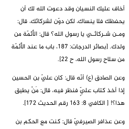
أخاف عليك النسيان وقد دعوت الله لك أن
يحفظك فلا ينساك، لكن دوّن لشركائك، قال:
ومـن شـركائـي يا رسول الله؟ قال: الأئمّة من
ولدك. [بصائر الدرجات: 187، باب ما عند الأئمّة
من سلاح رسول الله، ح 22].
وعن الصادق (ع) أنّه قال: كان عليّ بن الحسين
إذا أخذ كتاب عليٍّ فنظر فيه، قال: مَنْ يطيق
هذا؟! [ الكافي 8: 163 رقم الحديث 172].
وعن عذافر الصيرفيّ قال: كنت مع الحكم بن