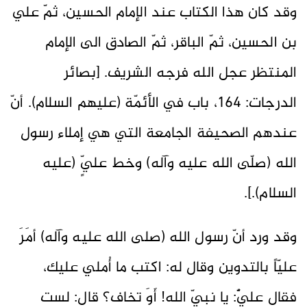
وقد كان هذا الكتاب عند الإمام الحسين، ثمّ علي
بن الحسين، ثمّ الباقر، ثمّ الصادق الى الإمام
المنتظر عجل الله فرجه الشريف. [بصائر
الدرجات: 164، باب في الأئمّة (عليهم السلام). أنّ
عندهم الصحيفة الجامعة التي هي إملاء رسول
الله (صلّى الله عليه وآله) وخط عليٍّ (عليه
السلام).].
وقد ورد أنّ رسول الله (صلى الله عليه وآله) أمَرَ
عليّاً بالتدوين وقال له: اكتب ما أُملي عليك،
فقال عليٌّ: يا نبيّ الله! أَوَ تخاف؟ قال: لست