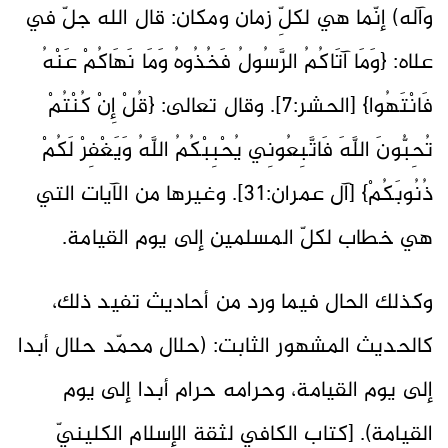
وآله) إنّما هي لكلِّ زمان ومكان: قال الله جلّ في
علاه: {وَمَا آتَاكُمُ الرَّسُولُ فَخُذُوهُ وَمَا نَهَاكُمْ عَنْهُ
فَانْتَهُوا} [الحشر:٧]. وقال تعالى: {قُلْ إِنْ كُنْتُمْ
تُحِبُّونَ اللَّهَ فَاتَّبِعُونِي يُحْبِبْكُمُ اللَّهُ وَيَغْفِرْ لَكُمْ
ذُنُوبَكُمْ} [آل عمران:٣١]. وغيرها من الآيات التي
هي خطاب لكلّ المسلمين إلى يوم القيامة.
وكذلك الحال فيما ورد من أحاديث تفيد ذلك،
كالحديث المشهور الثابت: (حلال محمّد حلال أبدا
إلى يوم القيامة، وحرامه حرام أبدا إلى يوم
القيامة). [كتاب الكافي لثقة الإسلام الكلينيّ