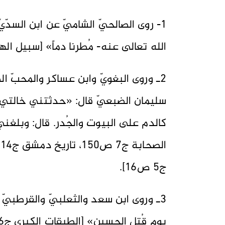
1- روى الصالحيّ الشاميّ عن ابن السدّي
الله تعالى عنه- ‌مُطرنا ‌دماً» [سبيل الهدى وا
2ـ وروى البغويّ وابن عساكر والمحبّ 
سليمان الضبعيّ قال: «حدثتني خالتي أم س
كالدم على البيوت والجُدر. قال: وبلغن
ج5 ص16].
3ـ وروى ابن سعد والثعلبيّ والقرطبيّ بإس