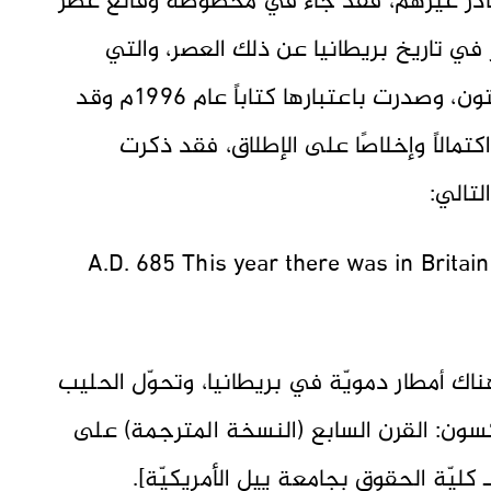
ادر غيرهم، فقد جاء في مخطوطة وقائع عصر
في تاريخ بريطانيا عن ذلك العصر، والتي
تُرجمت ونُقّحت على يد مايكل ج سوانتون، وصدرت باعتبارها كتاباً عام 1996م وقد
كتمالاً وإخلاصًا على الإطلاق، فقد ذكرت
(A.D. 685 This year there was in Britai
ا العام كان هناك أمطار دمويّة في بريطانيا، وتحوّل الحليب
كسون: القرن السابع (النسخة المترجمة) على
كليّة الحقوق بجامعة ييل الأمريكيّة].