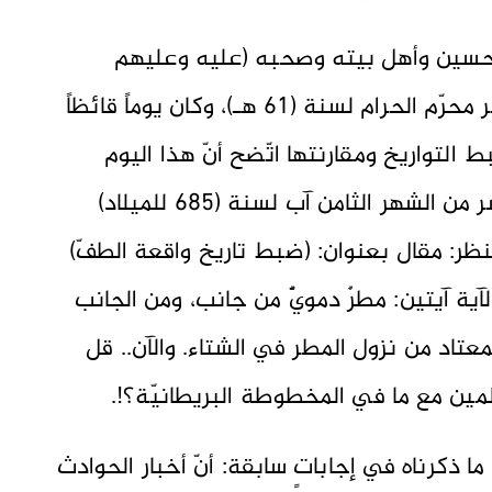
 الحسين وأهل بيته وصحبه (عليه وعليهم
السلام أجمعين) هو يوم العاشر من شهر محرّم الحرام لسنة (61 هـ)، وكان يوماً قائظاً
لتواريخ ومقارنتها اتّضح أنّ هذا اليوم
يتّفق تمام الاتفاق مع يوم السادس عشر من الشهر الثامن آب لسنة (685 للميلاد)
نظر: مقال بعنوان: (ضبط تاريخ واقعة الطفّ)
آية آيتين: مطرٌ دمويٌّ من جانب، ومن الجانب
لمعتاد من نزول المطر في الشتاء. والآن.. قل
ين مع ما في المخطوطة البريطانيّة؟!.
ما ذكرناه في إجاباتٍ سابقة: أنّ أخبار الحوادث