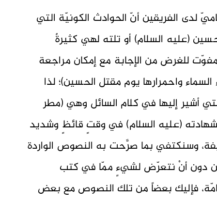
يّ لدى الفريقين أنّ الحوادث الكونيّة التي
ين (عليه السلام) أو تلته لهي كثيرةٌ
فوّت للغرض من الإجابة مع إمكان مراجعة
السماء واحمرارها يوم مقتل الحسين)؛ لذا
لتي أشير إليها في كلام السائل وهي (مطر
شهادته (عليه السلام) في وقتٍ قائظٍ وشديد
ة 61 للهجرة الشريفة، وسنكتفي بما صرَّحت به النصوص الواردة
 دون أنْ نتعرّض لشيءٍ ممّا في كتب
لعامّة، فإليك بعضاً من تلك النصوص مع بعض