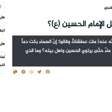
آ
لامي
هل 
 الإمام الحسين (ع)؟
كيف
 عنه) مات عطشاناً، وقالوا: إنّ السماء بكت دماً
هل 
 ماءً حتّى يرتوي الحسين وأهل بيته؟ وما الذي
لما
النب