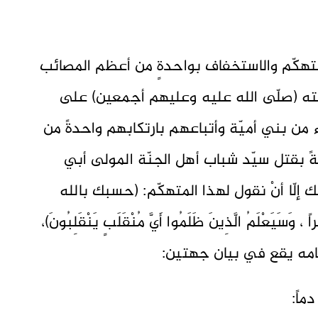
لتهكّم والاستخفاف بواحدةٍ من أعظم المصائب
يته (صلّى الله عليه وعليهم أجمعين) على
 من بني أميّة وأتباعهم بارتكابهم واحدةً من
لةً بقتل سيّد شباب أهل الجنّة المولى أبي
 إلّا أنْ نقول لهذا المتهكّم: (حسبك بالله
لَمُ الَّذِينَ ظَلَمُوا أَيَّ مُنْقَلَبٍ يَنْقَلِبُونَ)،
لامه يقع في بيان جهتين:
ماً: