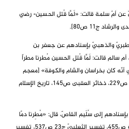
ّ عن أمّ سلمة قالت: «لَمَّا قُتل الحسين- رضي
لرشاد ج11 ص80].
الطبريّ والذهبيّ بإسنادهم عن جعفر بن
الم قالت: لَمَّا قُتل الحسين مُطرنا مطراً
ي أنّه كان بخراسان والشام والكوفة» [معجم
الصحابة ج7 ص150، تاريخ دمشق ج14 ص229، ذخائر العقبى ص145، تاريخ الإسلام
نادهم إلى سُلَيم القاصّ، قال: «‌مُطِرنا ‌دمًا
يوم قُتل الحسين» [الطبقات الكبرى ج6 ص455، تفسير الثعلبيّ ج23 ص537، تفسير