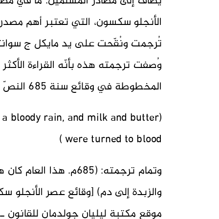
يضاف إلى مصادر المسلمين: ما في مص
الأنجلو سكسون، التي تعتبر أهم مصدر 
وُصفت ترجمته هذه بأنّه القراءة الأكثر ا
المخطوطة في وقائع سنة 685 النصّ التالي:
n a bloody rain, and milk and butter
were turned to blood )
وتمام ترجمته: (685م. هذ
والزبدة إلى دم) [وقائع عصر الأنجلو س
موقع مكتبة ليليان جولدمان للقانون ــ 