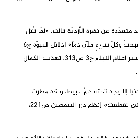
متعدّدة عن نضرة الأزديّة قالت: «لَمَّا قُتل
الحسين بن عليٍّ مطرت السماء دماً فأصبحتُ وكلّ شيءٍ ملآن دماً» [دلائل النبوّة ج6
ص471، الثقات لابن حبّان ج5 ص485، سير أعلام النبلاء ج3 ص313، تهذيب الكمال
نيا إلا وجد تحته دمٌ عبيط، ولقد ‌مطرت
‌السماء ‌دماً بقي أثره في الثياب مدةً حتى تقطعت» [نظم درر السمطين ص221،