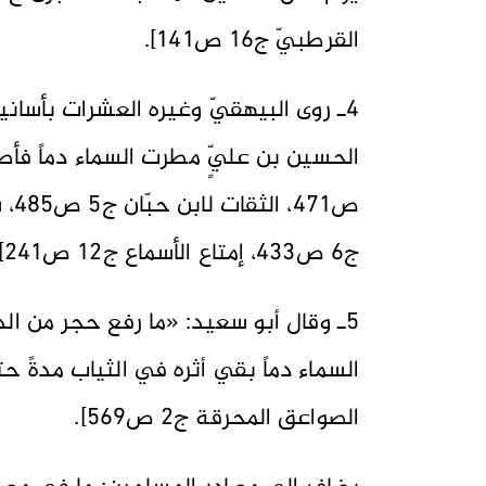
القرطبيّ ج16 ص141].
4ـ روى البيهقيّ وغيره العشرات بأسانيد 
ج6 ص433، إمتاع الأسماع ج12 ص241].
5ـ وقال أبو سعيد: «ما رفع حجر من الد
الصواعق المحرقة ج2 ص569].