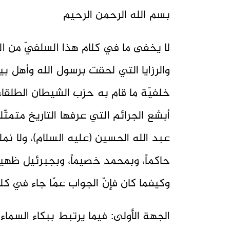
بسم الله الرحمن الرحيم
لا يخفى ما في كلام هذا السلفيّ من ا
والرزايا التي لحقت برسول الله وأهل ب
خلفيّة ما قام به حزب الشيطان الطلقاء
أبشع الجرائم التي عرفها التاريخ متمثّ
عبد الله الحسين (عليه السلام)، ولا نملك
حاكماً، وبمحمد خصيماً، وبجبرئيل ظهيراً ، وَسَيَعْ
وكيفما كان فإنّ الجواب عمّا جاء في ك
الجهة الأولى: فيما يرتبط ببكاء السماء د