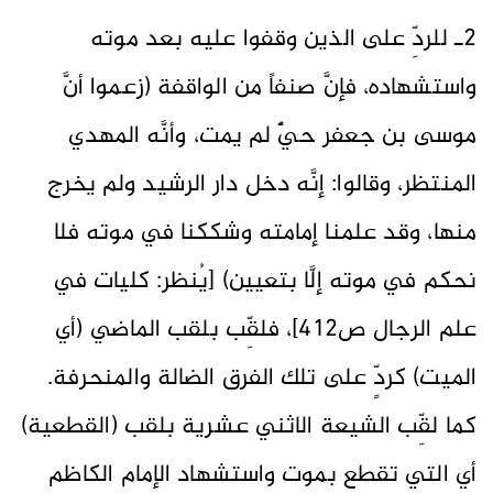
2ـ للردِّ على الذين وقفوا عليه بعد موته
واستشهاده، فإنَّ صنفاً من الواقفة (زعموا أنَّ
موسى بن جعفر حيٌّ لم يمت، وأنَّه المهدي
المنتظر، وقالوا: إنَّه دخل دار الرشيد ولم يخرج
منها، وقد علمنا إمامته وشككنا في موته فلا
نحكم في موته إلَّا بتعيين) [يُنظر: كليات في
علم الرجال ص412]، فلقِّب بلقب الماضي (أي
الميت) كردٍّ على تلك الفرق الضالة والمنحرفة.
كما لقِّب الشيعة الاثني عشرية بلقب (القطعية)
أي التي تقطع بموت واستشهاد الإمام الكاظم