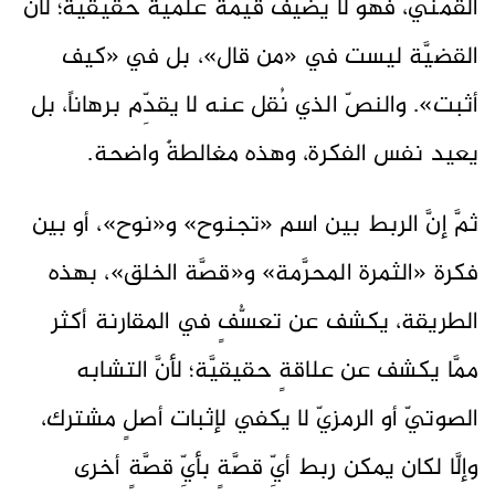
القمنيّ، فهو لا يضيف قيمةً علميَّةً حقيقيَّة؛ لأنَّ
القضيَّة ليست في «من قال»، بل في «كيف
أثبت». والنصّ الذي نُقل عنه لا يقدِّم برهاناً، بل
يعيد نفس الفكرة، وهذه مغالطةٌ واضحة.
ثمَّ إنَّ الربط بين اسم «تجنوح» و«نوح»، أو بين
فكرة «الثمرة المحرَّمة» و«قصَّة الخلق»، بهذه
الطريقة، يكشف عن تعسُّفٍ في المقارنة أكثر
ممَّا يكشف عن علاقةٍ حقيقيَّة؛ لأنَّ التشابه
الصوتيّ أو الرمزيّ لا يكفي لإثبات أصلٍ مشترك،
وإلَّا لكان يمكن ربط أيِّ قصَّةٍ بأيِّ قصَّةٍ أخرى