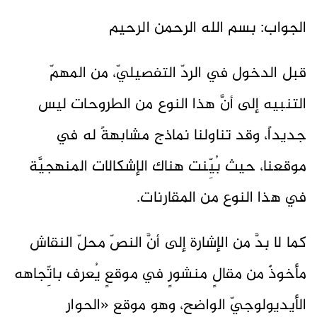
الجواب: بسم الله الرحمن الرحيم
قبل الدخول في الردّ التفصيليّ، من المهمّ
التنبيه إلى أنَّ هذا النوع من الطروحات ليس
جديداً، وقد تناولنا نماذج مشابهةً له في
موقعنا، حيث بُيِّنت هناك الإشكالات المنهجيَّة
في هذا النوع من المقارنات.
كما لا بدَّ من الإشارة إلى أنَّ النصّ محلّ النقاش
مأخوذٌ من مقالٍ منشورٍ في موقعٍ يُعرف باتِّجاهه
الأيديولوجيّ الواضح، وهو موقع «الحوار