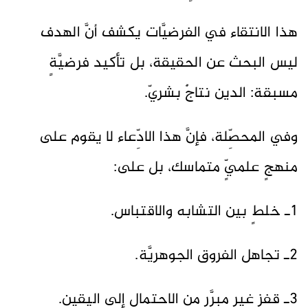
هذا الانتقاء في الفرضيَّات يكشف أنَّ الهدف
ليس البحث عن الحقيقة، بل تأكيد فرضيَّةٍ
مسبقة: الدين نتاجٌ بشريّ.
وفي المحصِّلة، فإنَّ هذا الادِّعاء لا يقوم على
منهجٍ علميٍّ متماسك، بل على:
1ـ خلطٍ بين التشابه والاقتباس.
2ـ تجاهل الفروق الجوهريَّة.
3ـ قفزٍ غير مبرَّرٍ من الاحتمال إلى اليقين.