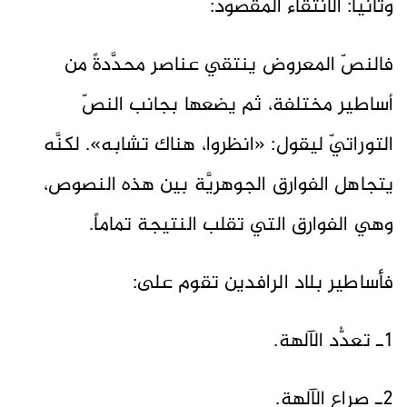
وثانياً: الانتقاء المقصود:
فالنصّ المعروض ينتقي عناصر محدَّدةً من
أساطير مختلفة، ثم يضعها بجانب النصّ
التوراتيّ ليقول: «انظروا، هناك تشابه». لكنَّه
يتجاهل الفوارق الجوهريَّة بين هذه النصوص،
وهي الفوارق التي تقلب النتيجة تماماً.
فأساطير بلاد الرافدين تقوم على:
1ـ تعدُّد الآلهة.
2ـ صراع الآلهة.