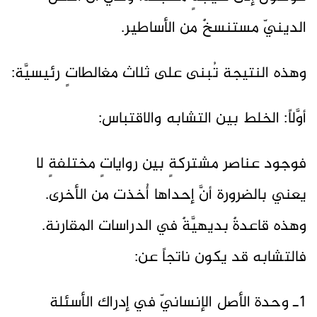
الدينيّ مستنسخٌ من الأساطير.
وهذه النتيجة تُبنى على ثلاث مغالطاتٍ رئيسيَّة:
أوَّلاً: الخلط بين التشابه والاقتباس:
فوجود عناصر مشتركةٍ بين رواياتٍ مختلفةٍ لا
يعني بالضرورة أنَّ إحداها أُخذت من الأخرى.
وهذه قاعدةٌ بديهيَّةٌ في الدراسات المقارنة.
فالتشابه قد يكون ناتجاً عن:
1ـ وحدة الأصل الإنسانيّ في إدراك الأسئلة