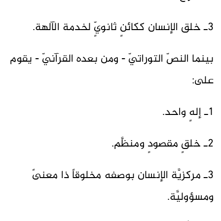
3ـ خلق الإنسان ككائنٍ ثانويٍّ لخدمة الآلهة.
بينما النصّ التوراتيّ - ومن بعده القرآنيّ - يقوم
على:
1ـ إلهٍ واحد.
2ـ خلقٍ مقصودٍ ومنظَّم.
3ـ مركزيَّة الإنسان بوصفه مخلوقاً ذا معنىً
ومسؤوليَّة.