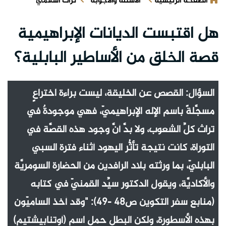
الصفحة الرئيسية
الأسئلة والأجوبة
تراث اسلامي
هل اقتبست الديانات الإبراهيمية
قصة الخلق من الأساطير البابلية؟
السؤال: القصص عن الخليقة، ليست براءة اختراعٍ
مسجَّلةً باسم الإله الإبراهيميّ، فهي موجودةٌ في
تراث كلِّ الشعوب، ولا بدَّ أنَّ وجود هذه القصَّة في
التوراة، كانت نتيجة تأثُّر اليهود أثناء فترة السبي
البابليّ، بما ورثته بلاد الرافدين من الحضارة السومريَّة
والأكاديَّة، ويقول الدكتور سيِّد القمنيّ في كتابه
(منابع سفر التكوين ص48 -49): "وقد أخذ الساميّون
بهذه الأسطورة، ولكن البطل حمل اسم (أوتنابيشتيم)