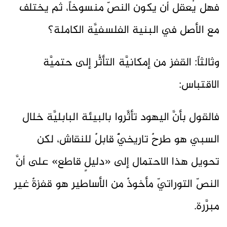
فهل يُعقل أن يكون النصّ منسوخاً، ثم يختلف
مع الأصل في البنية الفلسفيَّة الكاملة؟
وثالثاً: القفز من إمكانيَّة التأثُّر إلى حتميَّة
الاقتباس:
فالقول بأنَّ اليهود تأثَّروا بالبيئة البابليَّة خلال
السبي هو طرحٌ تاريخيٌّ قابلٌ للنقاش، لكن
تحويل هذا الاحتمال إلى «دليلٍ قاطع» على أنَّ
النصّ التوراتيّ مأخوذٌ من الأساطير هو قفزةٌ غير
مبرَّرة.