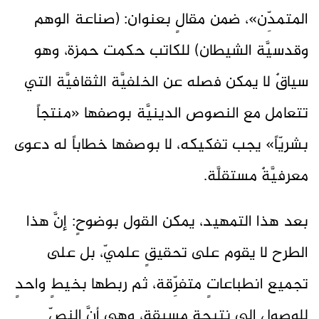
المتمدِّن»، ضمن مقالٍ بعنوان: (صناعة الوهم
وقدسيَّة الشيطان) للكاتب حكمت حمزة، وهو
سياقٌ لا يمكن فصله عن الخلفيَّة الثقافيَّة التي
تتعامل مع النصوص الدينيَّة بوصفها «منتجاً
بشريّاً» يجب تفكيكه، لا بوصفها خطاباً له دعوى
معرفيَّةٌ مستقلَّة.
بعد هذا التمهيد، يمكن القول بوضوحٍ: إنَّ هذا
الطرح لا يقوم على تحقيقٍ علميّ، بل على
تجميع انطباعاتٍ متفرِّقة، ثم ربطها بخيطٍ واحدٍ
للوصول إلى نتيجةٍ مسبقة، وهي أنَّ النصّ