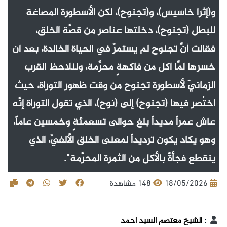
و(إثرا خاسيس)، و(تجنوح)، لكن الأسطورة المصاغة
للبطل (تجنوح)، دخلتها عناصر من قصَّة الخلق،
فقالت أنَّ تجنوح لم يستمرّ في الحياة الخالدة، بعد أن
خسرها لمَّا أكل من فاكهةٍ محرَّمة، ولنلاحظ القرب
الزمانيّ لأسطورة تجنوح من وقت ظهور التوراة، حيث
اختُصر فيها (تجنوح) إلى (نوح)، الذي تقول التوراة إنَّه
عاش عمراً مديداً بلغ حوالى تسعمئةٍ وخمسين عاماً،
وهو يكاد يكون ترديداً لمعنى الخلق الألفيّ، الذي
ينقطع فجأةً بالأكل من الثمرة المحرَّمة".
18/05/2026
148 مشاهدة
:
الشيخ معتصم السيد احمد