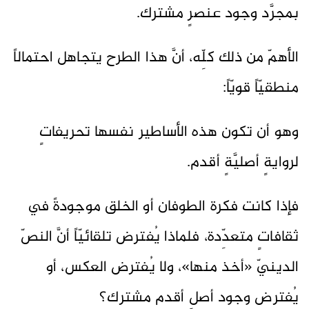
بمجرَّد وجود عنصرٍ مشترك.
الأهمّ من ذلك كلِّه، أنَّ هذا الطرح يتجاهل احتمالاً
منطقيّاً قويّاً:
وهو أن تكون هذه الأساطير نفسها تحريفاتٍ
لروايةٍ أصليَّةٍ أقدم.
فإذا كانت فكرة الطوفان أو الخلق موجودةً في
ثقافاتٍ متعدِّدة، فلماذا يُفترض تلقائيّاً أنَّ النصّ
الدينيّ «أخذ منها»، ولا يُفترض العكس، أو
يُفترض وجود أصلٍ أقدم مشترك؟