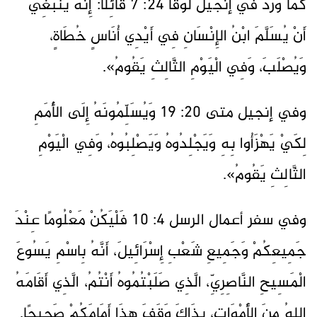
كما ورد في إنجيل لوقا 24: 7 قَائِلاً: إِنَّهُ يَنْبَغِي
أَنْ يُسَلَّمَ ابْنُ الإِنْسَانِ فِي أَيْدِي أُنَاسٍ خُطَاةٍ،
وَيُصْلَبَ، وَفِي الْيَوْمِ الثَّالِثِ يَقُومُ».
وفي إنجيل متى 20: 19 وَيُسَلِّمُونَهُ إِلَى الأُمَمِ
لِكَيْ يَهْزَأُوا بِهِ وَيَجْلِدُوهُ وَيَصْلِبُوهُ، وَفِي الْيَوْمِ
الثَّالِثِ يَقُومُ».
وفي سفر أعمال الرسل 4: 10 فَلْيَكُنْ مَعْلُومًا عِنْدَ
جَمِيعِكُمْ وَجَمِيعِ شَعْبِ إِسْرَائِيلَ، أَنَّهُ بِاسْمِ يَسُوعَ
الْمَسِيحِ النَّاصِرِيِّ، الَّذِي صَلَبْتُمُوهُ أَنْتُمُ، الَّذِي أَقَامَهُ
اللهُ مِنَ الأَمْوَاتِ، بِذَاكَ وَقَفَ هذَا أَمَامَكُمْ صَحِيحًا.