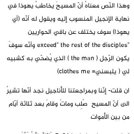
وهذا النّص معناهُ أنّ المسيحَ يخاطبُ يهوذا في
نهاية الإنجيل المنسوب إليه ويقول له أنّه (أي
يهوذا) سوف يختلف عن باقي الحواريين
"exceed" the rest of the disciples وأنّه سوفَ
يكون الرّجل ( the man ) الذي يُضحّي به كشبيه
لي ( يلبسني= clothes me)
ان قلت- إنّنا وبمراجعتنا للأناجيل نجد أنّها تشيرُ
الى أنّ المسيح صُلِب وماتَ وقامَ بعد ثلاثة أيّام
من بين الأموات