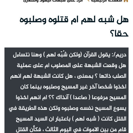
الصفحة الرئيسية
الرد على شبهات اليهود والنصارى
هل شبه لهم ام قتلوه وصلبوه
حقا؟
دريم/: يقول القرآن (ولكن شُبّه لهم ) وهنا نتساءل
هل وقعت الشبهة على المصلوب أم على عملية
الصلب ذاتها ؟ بمعنى ، هل كانت الشبهة لهم انهم
اخذوا شخصا آخر غير المسيح وصلبوه بينما كان
المسيح مرفوعا ( صاعدا ) آنذاك ؟؟ ام انهم أخذوا
يسوع المسيح نفسه وصلبوه ولكن هذه الطريقة في
القتل كانت ( شبه لهم ) باعتبار ان السيد المسيح
قام من بين الاموات في اليوم الثالث ، فكأن القتل