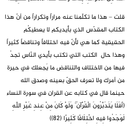
قلت – هذا ما تكلّمنا عنه مراراً وتكراراً من أنّ هذا
الكتاب المقدّس الذي بأيديكم لا يعطيكُم
الحقيقية كما هي لأنّ فيه اختلافاً وتناقضاً كثيراً
وهذا حال الكتب التي تكتب بأيدي النّاس تجدُ
فيها من الاختلاف والتناقض ما يَجعلك في حيرة
من أمرك ولا تعرف الحقّ بعينه وصدق الله
حينما قال في كتابه عن القران في سورة النساء
(أَفَلَا يَتَدَبَّرُونَ الْقُرْآنَ ۚ وَلَوْ كَانَ مِنْ عِندِ غَيْرِ اللَّهِ
لَوَجَدُوا فِيهِ اخْتِلَافًا كَثِيرًا (82))