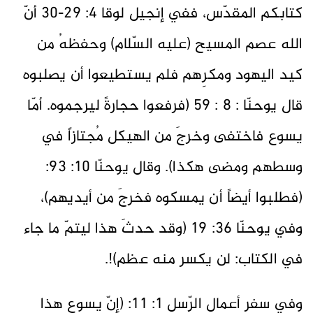
كتابكم المقدّس، ففي إنجيل لوقا 4: 29-30 أنّ
الله عصم المسيح (عليه السّلام) وحفظهُ من
كيد اليهود ومكرِهم فلم يستطيعوا أن يصلبوه
قال يوحنّا : 8 : 59 (فرفعوا حجارةً ليرجموه. أمّا
يسوع فاختفى وخرجَ من الهيكل مُجتازاً في
وسطهم ومضى هكذا). وقال يوحنّا 10: 93:
(فطلبوا أيضاً أن يمسكوه فخرجَ من أيديهم)،
وفي يوحنّا 36: 19 (وقد حدثَ هذا ليتمّ ما جاء
في الكتاب: لن يكسر منه عظم)!.
وفي سفر أعمال الرّسل 1: 11: (إنّ يسوع هذا