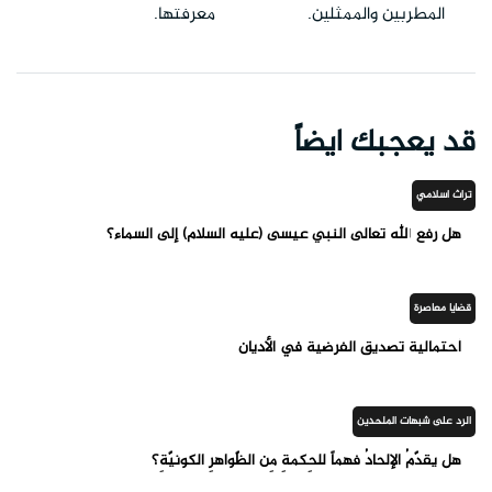
المطربين والممثلين.
معرفتها.
قد يعجبك ايضاً
تراث اسلامي
هل رفع الله تعالى النبي عيسى (عليه السلام) إلى السماء؟
قضايا معاصرة
أحتمالية تصديق الفرضية في الأديان
الرد على شبهات الملحدين
هل يقدّمُ الإلحادُ فهماً للحِكمةِ مِن الظّواهرِ الكونيّةِ؟