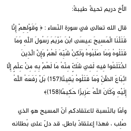
الأخ دريم تحيةً طيبةً:
قال الله تعالى في سورة النّساء : ﴿ وَقَوْلِهِمْ إِنَّا
قَتَلْنَا الْمَسِيحَ عِيسَى ابْنَ مَرْيَمَ رَسُولَ اللَّهِ وَمَا
قَتَلُوهُ وَمَا صَلَبُوهُ وَلَكِنْ شُبِّهَ لَهُمْ وَإِنَّ الَّذِينَ
اخْتَلَفُوا فِيهِ لَفِي شَكٍّ مِنْهُ مَا لَهُمْ بِهِ مِنْ عِلْمٍ إِلَّا
اتِّبَاعَ الظَّنِّ وَمَا قَتَلُوهُ يَقِينًا(157) بَلْ رَفَعَهُ اللَّهُ
إِلَيْهِ وَكَانَ اللَّهُ عَزِيزًا حَكِيمًا(158)﴾
وأمّا بالنّسبة لاعتقادكم أنّ المسيح هو الذي
صُلِب ، فهذا إعتقادٌ باطل، قد دلّ على بُطلانه