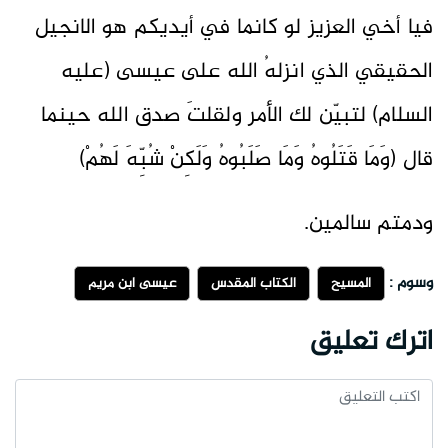
فيا أخي العزيز لو كان
ما في أيديكم هو الانجيل
الحقيقي الذي انزلهُ الله على عيسى (عليه
السلام) لتبيّن لك الأمر ولقلتَ صدق الله حينما
قال (وَمَا قَتَلُوهُ وَمَا صَلَبُوهُ وَلَكِنْ شُبِّهَ لَهُمْ)
ودمتم سالمين.
وسوم :
المسيح
الكتاب المقدس
عيسى ابن مريم
اترك تعليق