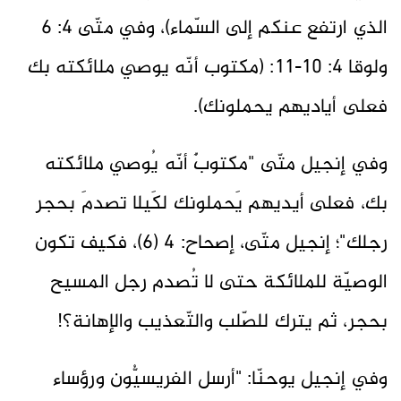
الذي ارتفع عنكم إلى السّماء)، وفي متّى 4: 6
ولوقا 4: 10-11: (مكتوب أنّه يوصي ملائكته بك
فعلى أياديهم يحملونك).
وفي إنجيل متّى "مكتوبٌ أنّه يُوصي ملائكته
بك، فعلى أيديهم يَحملونك لكَيلا تصدمَ بحجر
رجلك"؛ إنجيل متّى، إصحاح: 4 (6)، فكيف تكون
الوصيّة للملائكة حتى لا تُصدم رجل المسيح
بحجر، ثم يترك للصّلب والتّعذيب والإهانة؟!
وفي إنجيل يوحنّا: "أرسل الفريسيُّون ورؤساء