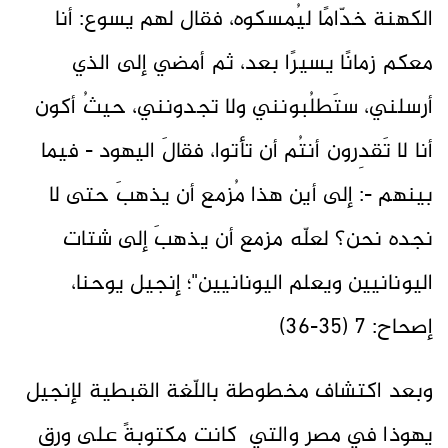
الكهنة خدّامًا ليُمسكوه، فقال لهم يسوع: أنا
معكم زمانًا يسيرًا بعد، ثم أمضي إلى الذي
أرسلني، ستَطلُبونني ولا تجدونني، حيثُ أكون
أنا لا تَقدِرون أنتُم أن تأتوا، فقالَ اليهود - فيما
بينهم -: إلى أين هذا مُزمع أن يذهبَ حتى لا
نجده نحن؟ لعلّه مزمع أن يذهبَ إلى شتات
اليونانيين ويعلم اليونانيين"؛ إنجيل يوحنا،
إصحاح: 7 (35-36)
وبعد اكتشاف مخطوطة باللّغة القبطية لإنجيل
يهوذا في مصر والتي كانت مكتوبةً على ورق