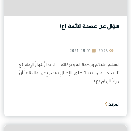
سؤال عن عصمة الائمة (ع)
2021-08-01
2096
السلام عليكم ورحمة اله وبركاته : لا يدلُّ قولُ الإمامِ (ع):
"لا تدخُل فيما بينَنا" على الإخلالِ بعصمتِهم، فالظاهرُ أنّ
مرادَ الإمامِ (ع) ...
المزيد