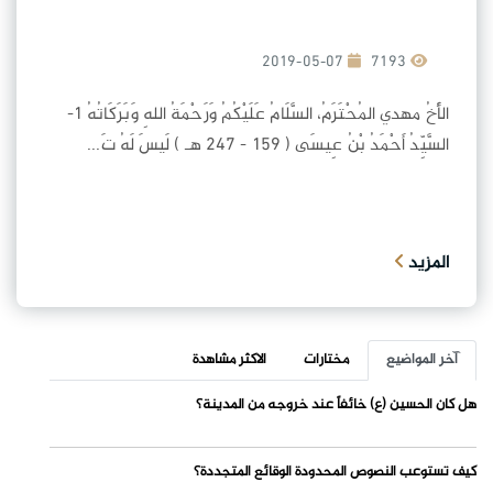
2019-05-07
7193
الأَخُ مهدي المُحْتَرَمُ، السَّلَامُ عَلَيْكُمُ وَرَحْمَةُ اللهِ وَبَرَكَاتُهُ 1-
السَّيِّدُ أَحْمَدُ بْنُ عِيسَى ( 159 - 247 هـ ) لَيسَ لَهُ تَ...
المزيد
آخر المواضيع
مختارات
الاكثر مشاهدة
هل كان الحسين (ع) خائفاً عند خروجه من المدينة؟
كيف تستوعب النصوص المحدودة الوقائع المتجددة؟