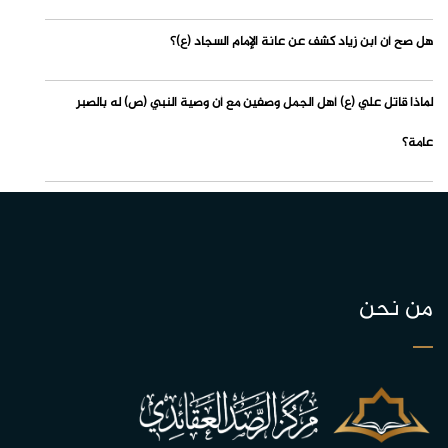
هل صح أن ابن زياد كشف عن عانة الإمام السجاد (ع)؟
لماذا قاتل علي (ع) أهل الجمل وصفين مع أن وصية النبي (ص) له بالصبر
عامة؟
من نحن