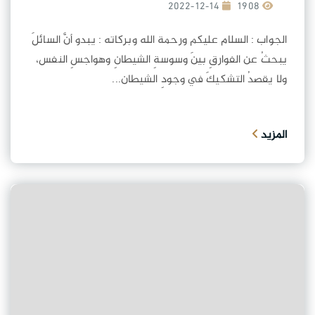
2022-12-14
1908
الجواب : السلام عليكم ورحمة الله وبركاته : يبدو أنَّ السائلَ
يبحثُ عن الفوارقِ بينَ وسوسةِ الشيطانِ وهواجسِ النفس،
ولا يقصدُ التشكيكَ في وجودِ الشيطان...
المزيد