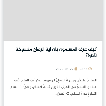
كيف عرف المسلمون بان اية الرضاع منسوخة
تلاوة؟
2022-05-22
2855
السلامُ عليكُم ورحمةُ الله،إنّ المعروفَ بينَ أهلِ العلمِ أنّهم
قسّموا النسخَ في القرآنِ الكريم ثلاثةَ أقسام، وهيَ: 1- نسخُ
التلاوةِ دونَ الحكم، 2- نسخ...