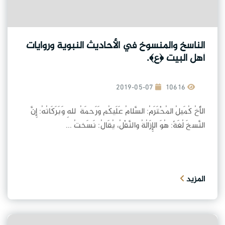
الناسخ والمنسوخ في الأحاديث النبوية وروايات
أهل البيت ﴿ع﴾.
2019-05-07
10616
الأَخُ كُمَيلُ المُحْتَرَمُ: السَّلامُ عَلَيكُم وَرَحمَةُ ٱللهِ وَبَرَكَاتُهُ: إِنَّ
النَّسخَ لُغَةٌ: هُوَ الإِزَالُةُ والنَّقْلُ، يُقَالُ: نَسَختُ ...
المزيد