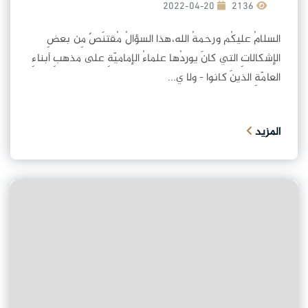
2022-04-20
2136
السلامُ عليكُم ورحمةُ الله،هذا السؤالُ مُقتنَصٌ مِن بعضِ
الإشكالاتِ التي كانَ يوردُها علماءُ الإماميّةِ على مذهبِ أبناءِ
العامّةِ الذينَ كانوا - ولا ي...
المزيد