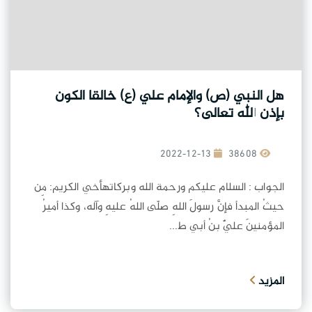
هل النبي (ص) والإمام علي (ع) خالقا الكون
بإذن الله تعالى؟
2022-12-13
38608
الجواب : السلام عليكم ورحمة الله وبركاتهأخي الكريم: مِن
حيثُ المبدأ فإنَّ رسولَ اللهِ صلّى اللهُ عليهِ وآله، وكذا أميرُ
المؤمنينَ عليٌّ بنُ أبي ط...
المزيد