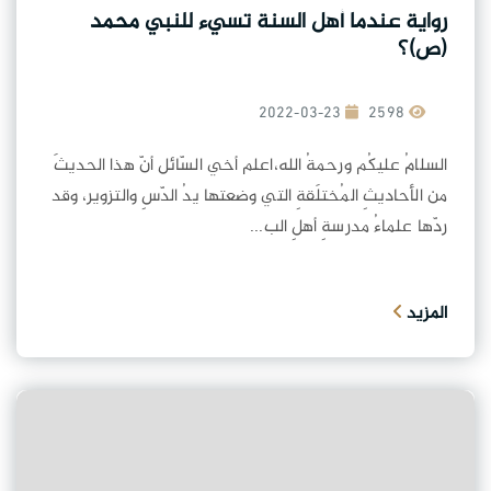
رواية عندما أهل السنة تسيء للنبي محمد
(ص)؟
2022-03-23
2598
السلامُ عليكُم ورحمةُ الله،اعلم أخي السّائل أنّ هذا الحديثَ
من الأحاديثِ المُختلَقةِ التي وضعتها يدُ الدّسِ والتزوير، وقد
ردّها علماءُ مدرسةِ أهلِ الب...
المزيد