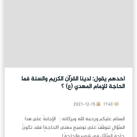
احدهم يقول: لدينا القرآن الكريم والسنة فما
الحاجة للإمام المهدي (ع) ؟
2021-12-15
1740
السلام عليكم ورحمة الله وبركاته : الإجابةُ على هذا
السّؤالِ تتوقّفُ على توضيحِ معنى (الحاجةِ) فقد تكونُ
حاجةُ السّائلِ في شيءٍ والحاجةُ إ...