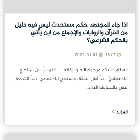
اذا جاء للمجتهد حكم مستحدث ليس فيه دليل
من القرآن والروايات والإجماع من أين يأتي
بالحكم الشرعي؟
2022-01-01
1877
السلام عليكم ورحمة الله وبركاته : التمييزُ بينَ المنهجِ
الاجتهاديّ عندَ أهلِ السنّة، والمنهجِ الاجتهادي عندَ الشيعةِ
ليسَ بالبساطةِ التي...
المزيد