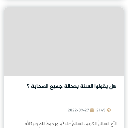
هل يقولوا السنة بعدالة جميع الصحابة ؟
2022-09-27
2145
الأخُ السائلُ الكريم، السلامُ عليكُم ورحمةُ اللهِ وبركاتُه.