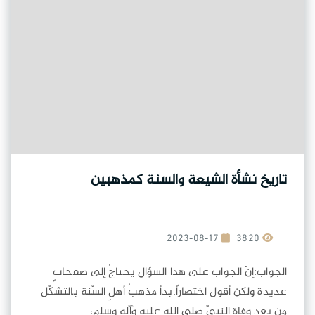
تاريخ نشأة الشيعة والسنة كمذهبين
2023-08-17
3820
الجواب:إنّ الجواب على هذا السؤال يحتاجُ إلى صفحاتٍ
عديدة ولكن أقول اختصاراً:بدأ مذهبُ أهلِ السّنة بالتشكّل
من بعد وفاة النبيّ صلى الله عليه وآله وسلم،...