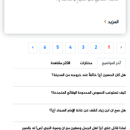
المزيد
›
6
5
4
3
2
1
‹
آخر المواضيع
مختارات
الاكثر مشاهدة
هل كان الحسين (ع) خائفاً عند خروجه من المدينة؟
كيف تستوعب النصوص المحدودة الوقائع المتجددة؟
هل صح أن ابن زياد كشف عن عانة الإمام السجاد (ع)؟
لماذا قاتل علي (ع) أهل الجمل وصفين مع أن وصية النبي (ص) له بالصبر