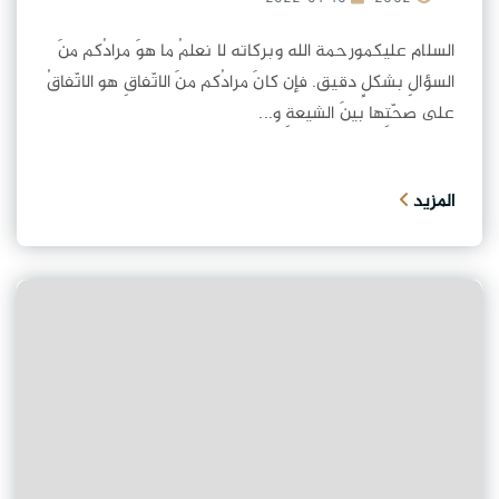
السلام عليكمورحمة الله وبركاته لا نعلمُ ما هوَ مرادُكم منَ
السؤالِ بشكلٍ دقيق. فإن كانَ مرادُكم منَ الاتّفاقِ هو الاتّفاقُ
على صحّتِها بينَ الشيعةِ و...
المزيد