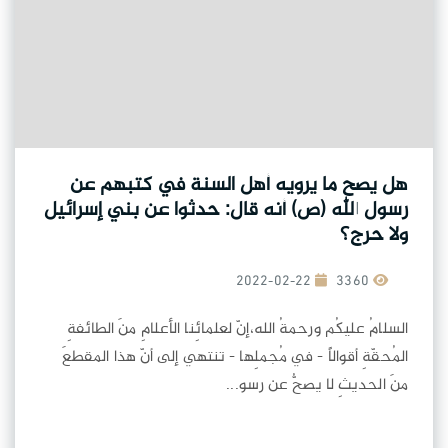
هل يصح ما يرويه أهل السنة في كتبهم عن
رسول الله (ص) أنه قال: حدثوا عن بني إسرائيل
ولا حرج؟
2022-02-22
3360
السلامُ عليكُم ورحمةُ الله،إنّ لعلمائِنا الأعلامِ منَ الطائفةِ
المُحقّةِ أقوالاً - في مُجملِها - تنتهي إلى أنّ هذا المقطعَ
منَ الحديثِ لا يصحُّ عن رسو...