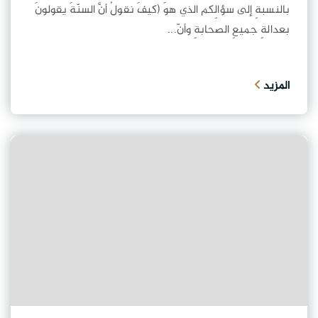
بالنسبةِ إلى سؤالِكم الذي هوَ (كيفَ نقولُ أنَّ السنّةَ يقولونَ
بعدالةِ جميعِ الصحابةِ وأنّ...
المزيد