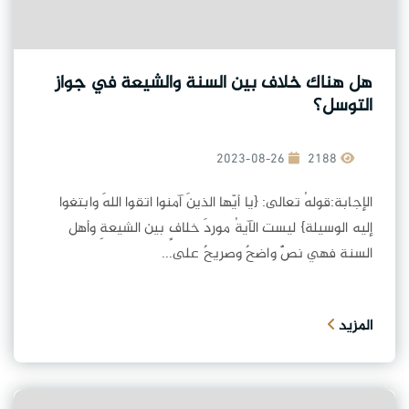
هل هناك خلاف بين السنة والشيعة في جواز
التوسل؟
2023-08-26
2188
الإجابة:قولهُ تعالى: {يا أيّها الذينَ آمنوا اتقوا اللهَ وابتغوا
إليه الوسيلة} ليست الآيةُ موردَ خلافٍ بين الشيعةِ وأهل
السنة فهي نصٌّ واضحٌ وصريحٌ على...
المزيد