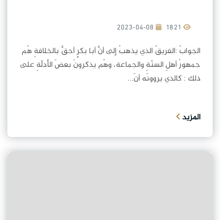
2023-04-08
1821
الجوابُ :الفريقُ الذي يذهبُ إلى أنَّ أبا بكرٍ أحقُّ بالخلافةِ هُم
جمهورُ أهلِ السنّةِ والجماعة، وهُم يذكرونَ بعضَ الأدلّةِ على
ذلك : كالذي يروونَه أنَ...
المزيد