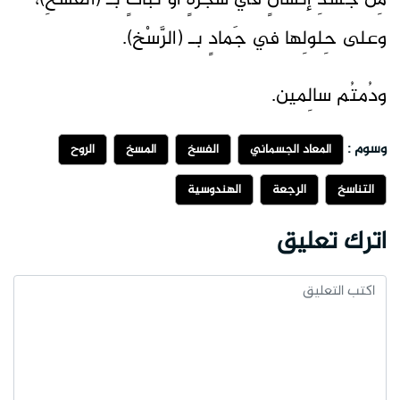
مِنْ جَسَدِ إنْسانٍ في شَجرةٍ أو نَباتٍ بـ (الفَسْخِ)،
وعلى حِلولِها في جَمادٍ بـ (الرَّسْخ).
ودُمتُم سالِمين.
وسوم :
المعاد الجسماني
الفسخ
المسخ
الروح
التناسخ
الرجعة
الهندوسية
اترك تعليق