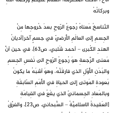
الأخُ/ الأختُ المُحترَمةُ، السَّلامُ عليكُم ورَحمةُ اللهِ
وبركاتُهُ
التّناسخُ مَعناهُ رُجوعُ الرّوحِ بعدَ خُروجِها مِنْ
الجِسمِ إلى العالَمِ الأرضيّ في جسمٍ آخر[أديانُ
الهندِ الكُبرى – أحمد شَلبي، ص63]، في حين أنَّ
مَعنى الرَّجعةِ هوَ رُجوعُ الرّوحِ الى نَفسِ الجِسمِ
والبَدَنِ الأوّلِ الذي فارقَتْهُ، وهوَ أشبَهُ ما يكونُ
بَعودةِ المَوتى إلى الحياةِ في الأمَمِ السّابقَةِ
وبالمَعادِ الجِسمانيّ الذي يقَعُ في القِيامَةِ
[العَقيدةُ الاسلاميَّةُ – السُّبحاني، ص23]، والفرْقُ