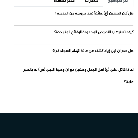
آخر المواضيع
مختارات
الاكثر مشاهدة
هل كان الحسين (ع) خائفاً عند خروجه من المدينة؟
كيف تستوعب النصوص المحدودة الوقائع المتجددة؟
هل صح أن ابن زياد كشف عن عانة الإمام السجاد (ع)؟
لماذا قاتل علي (ع) أهل الجمل وصفين مع أن وصية النبي (ص) له بالصبر
عامة؟