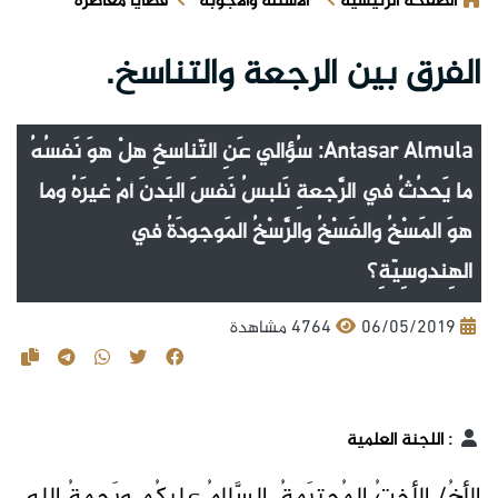
الصفحة الرئيسية
الأسئلة والأجوبة
قضايا معاصرة
الفرق بين الرجعة والتناسخ.
Antasar Almula: سُؤالي عَنِ التّناسخِ هلْ هوَ نَفسُهُ
ما يَحدُثُ في الرَّجعةِ نَلبسُ نَفسَ البَدنَ أمْ غيرَهُ وما
هوَ المَسْخُ والفَسْخُ والرَّسْخُ المَوجودَةُ في
الهِندوسِيّةِ؟
06/05/2019
4764 مشاهدة
:
اللجنة العلمية