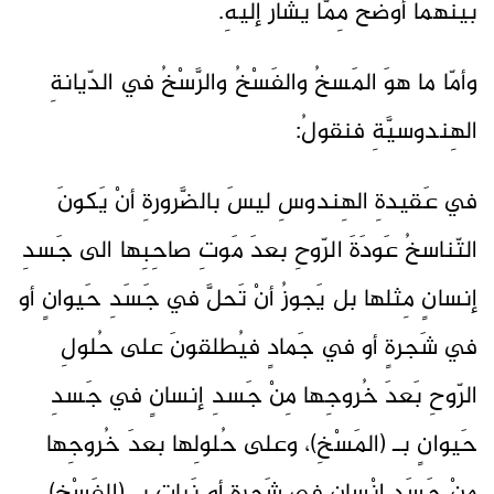
بَينَهما أوضَحُ مِمّا يُشارُ إليهِ.
وأمّا ما هوَ المَسخُ والفَسْخُ والرَّسْخُ في الدّيانةِ
الهِندوسيَّةِ فنقولُ:
في عَقيدةِ الهِندوسِ ليسَ بالضَّرورةِ أنْ يَكونَ
التّناسخُ عَودَةَ الرّوحِ بعدَ مَوتِ صاحِبِها الى جَسدِ
إنسانٍ مِثلها بل يَجوزُ أنْ تَحلَّ في جَسَدِ حَيوانٍ أو
في شَجرةٍ أو في جَمادٍ فيُطلقونَ على حُلولِ
الرّوحِ بَعدَ خُروجِها مِنْ جَسدِ إنسانٍ في جَسدِ
حَيوانٍ بـ (المَسْخِ)، وعلى حُلولِها بعدَ خُروجِها