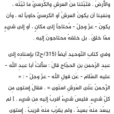
والأَرضَ . فثبّتنا منَ العرشِ والكُرسيّ ما ثبّتَه ،
ونفينا أن يكونَ العرشُ أو الكرسيّ حاوياً له ، وأن
يكونَ - عزّ وجلّ - مُحتاجاً إلى مكانٍ ، أو إلى شيءٍ
ممّا خلقَ . بل خلقهُ محتاجونَ إليه .
وفي كتابِ التّوحيدِ أيضاً (315/ح2) بإسنادِه إلى
عبدِ الرّحمنِ بنِ الحجّاج قالَ : سألتُ أبا عبدِ اللَّه -
عليه السّلام - عَن قولِ اللَّه - عزّ وجلّ - : «
الرَّحمنُ عَلَى العَرشِ استَوى » . فقالَ إستوى مِن
كلِّ شيءٍ. فليسَ شيءٌ أقربُ إليه مِن شيء . ] لم
يبعُد منهُ بعيدٌ ، ولم يقرُب منهُ قريبٌ . إستوى