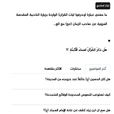
تراث اسلامي
ما معنى عبارة (وحرفوا ايات القران) الواردة بزيارة الناحية المقدسة
المروية عن صاحب الزمان (عج) مع الع...
هَل ذكرَ القُرآنُ أسماءَ الأئمّةِ ؟!
آخر المواضيع
مختارات
الاكثر مشاهدة
هل كان الحسين (ع) خائفاً عند خروجه من المدينة؟
كيف تستوعب النصوص المحدودة الوقائع المتجددة؟
هل صح أن ابن زياد كشف عن عانة الإمام السجاد (ع)؟