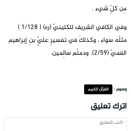
مِن كلِّ شيء .
وفي الكافي الشريف للكلينيّ (ره) ( 1/128 )
مثلُه سواء ، وكذلكَ في تفسيرِ عليٍّ بنِ إبراهيم
القميّ (2/59). ودمتُم سالِمين.
وسوم :
القرآن الكريم
اترك تعليق