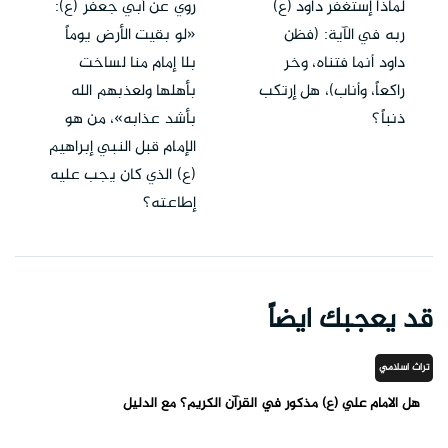
لماذا إستغفر داود (ع)
روي عن أبي جعفر (ع):
ربه في الآية: (فظن
«لو بقيت الأرض يوماً
داود أنما فتناه، وخر
بلا إمام منا لساخت
راكعاً، وأناب)، هل إرتكب
بأهلها ولعذبهم الله
ذنباً؟
بأشد عذابه»، من هو
الإمام قبل النبي إبراهيم
(ع) الذي كان يجب عليه
إطاعته؟
قد يعجبك ايضاً
تراث اسلامي
هل الامام علي (ع) مذكور في القرآن الكريم؟ مع الدليل