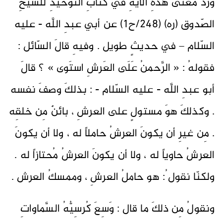
وردَ معنى هذهِ الآيةِ في كتابِ التّوحيدِ للشّيخِ
الصّدوق (ره) (248/ح1) عن أبي عبدِ اللَّه - عليه
السّلام – في حديثٍ طويل . وفيهِ قالَ السّائل :
فقولهُ : « الرَّحمنُ عَلَى العَرشِ استَوى » ؟ قالَ
أبو عبدِ اللَّه - عليه السّلام - : بذلكَ وصفَ نفسه
. وكذلكَ هوَ مستولٍ على العرشِ ، بائنٌ مِن خلقِه
. مِن غيرِ أن يكونَ العرشُ حاملاً له ، ولا أن يكونَ
العرشُ حاوياً له ، ولا أن يكونَ العرشُ مُحتازاً له .
ولكنّا نقول ُ: هو حاملُ العرشِ ، وممسكُ العرش .
ونقولُ مِن ذلكَ ما قال : وَسِعَ كُرسِيُّهُ السَّماواتِ