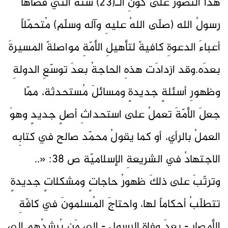
هذا التصوّرُ على كونِ الـ(23) سنةً التي قضاها
رسولُ الله (صلّى اللهُ عليهِ وآله وسلّم) مُتحمّلاً
أعباءَ الدعوةِ كافيةً لتأهيلِ الأمّةِ مواصلةً المسيرةَ
بعدَه.وقد ازدادَت هذهِ الحاجةُ بعدَ توسّعِ الدولةِ
وظهورِ أسئلةٍ جديدةٍ ومسائلَ مُستحدثة، ممّا
جعلَ الأمّةَ تعملُ على استحداثِ أصلٍ جديدٍ وهوَ
العملُ بالرأي، أو كما يقولُ محمّد صالح في كتابِه
الاجتهادُ في الشريعةِ الإسلاميّة ص 38: «..
وترتّبَ على ذلكَ ظهورُ حاجاتٍ ومشكلاتٍ جديدةٍ
تتطلّبُ أحكاماً لها، واحتاجَ المُسلمونَ في كافّةِ
الأمصارِ - بعدَ وفاةِ الرسولِ - إلى مَن يُرشدُهم إلى