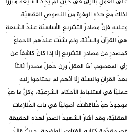
على العملِ بالرّأي في حينِ لم يجِد الشيعةُ مُبرّراً
لذلكَ معَ هذهِ الوفرةِ منَ النصوصِ الفقهيّة.
وعليهِ فإنَّ مصادرَ التشريعِ الأساسيّة عندَ الشيعةِ
هيَ القرآنُ والسُّنّة، ولم يثبُت عندَهم الاجماعُ
كمصدرٍ مِن مصادرِ التشريعِ إلّا إذا كانَ كاشِفاً عن
رأي المعصوم، أمّا العقلُ وإن جُعلَ مصدراً ثالثاً
بعدَ القرآنِ والسنّة إلّا أنّهم لم يحتاجوا إليهِ
عمليّاً في استنباطِ الأحكامِ الشرعيّة، وكلُّ ما هوَ
موجودٌ هوَ مُناقشتُه أصوليّاً في بابِ المُلازماتِ
العقليّة، وقد أشارَ الشهيدُ الصدرُ لهذهِ الحقيقةِ
في مقدّمةِ كتابِه الفتاوى الواضحة، حيثُ قالَ: