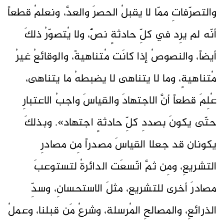
والتصرّفاتِ ممّا لا يقبلُ الحصرَ والعدَّ، ونعلمُ قطعاً
أنّه لم يرِد في كلِّ حادثةٍ نصٌّ، ولا يُتصوّرُ ذلكَ
أيضاً، والنصوصُ إذا كانَت مُتناهيةً، والوقائعُ غيرُ
مُتناهيةٍ، وما لا يتناهى لا يضبطهُ ما يتناهى،
عُلِمَ قطعاً أنَّ الاجتهادَ والقياسَ واجبُ الاعتبارِ
حتّى يكونَ بصددِ كلِّ حادثةٍ اجتهاد». وبذلكَ
يكونان قد جعلا القياسَ مصدراً مِن مصادرِ
التشريعِ، ومِن ثمَّ اتّسعَت الدائرةُ لتستوعبَ
مصادرَ أخرى للتشريع، مثلَ الاستحسانِ، وسدِّ
الذرائعِ، والمصالحِ المُرسلة، وشرعُ مَن قبلنا، وعملُ