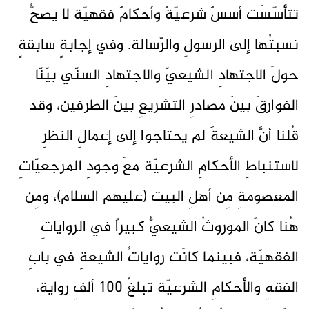
تتأسّسَت أسسٌ شرعيّةٌ وأحكامٌ فقهيّة لا يصحُّ
نسبتُها إلى الرسولِ والرّسالة. وفي إجابةٍ سابقةٍ
حولَ الاجتهادِ الشيعيّ والاجتهادِ السنّي بيّنّا
الفوارقَ بينَ مصادرِ التشريعِ بينَ الطرفين، وقد
قُلنا أنَّ الشيعةَ لم يحتاجوا إلى إعمالِ النظرِ
لاستنباطِ الأحكامِ الشرعيّة معَ وجودِ المرجعيّاتِ
المعصومةِ مِن أهلِ البيت (عليهم السلام)، ومِن
هُنا كانَ الموروثُ الشيعيُّ كبيراً في الرواياتِ
الفقهيّة، فبينما كانَت رواياتُ الشيعةِ في بابِ
الفقهِ والأحكامِ الشرعيّة تبلغُ 100 ألفِ رواية،