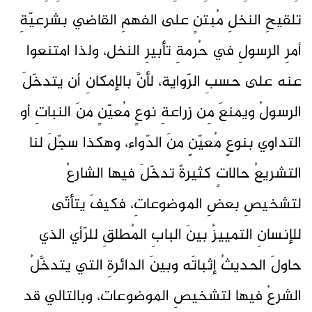
تلقيحِ النخلِ مُبتنٍ على الفهمِ القاضي بشرعيّةِ
أمرِ الرسولِ في حُرمةِ تأبيرِ النخل، ولذا امتنعوا
عنه على حسبِ الرّواية، لأنَّ بالإمكانِ أن يتدخّلَ
الرسولُ ويمنعَ مِن زراعةِ نوعٍ مُعيّنٍ منَ النباتِ أو
التداوي بنوعٍ مُعيّنٍ منَ الدّواء، وهكذا سجّلَ لنا
التشريعُ حالاتٍ كثيرةً تدخّلَ فيها الشارعُ
لتشخيصِ بعضِ الموضوعاتِ، فكيفَ يتأتّى
للإنسانِ التمييزُ بينَ البابِ المُطلقِ للرّأي الذي
حاولَ الحديثُ إثباتَه وبينَ الدائرةِ التي يتدخَّلُ
الشرعُ فيها لتشخيصِ الموضوعات، وبالتالي قد