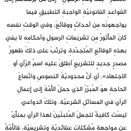
القواعدِ القانونيّةِ الواجبةِ التطبيقِ فيما
يواجهونَه مِن أحداثٍ ووقائعَ، وفي الوقتِ نفسِه
كانَ المأثورُ مِن تشريعاتِ الرسولِ وأحكامِه لا يفي
بهذهِ الوقائعِ المُتجدّدةِ، وترتّبَ على ذلكَ ظهورُ
مصدرٍ جديدٍ للتشريعِ أطلقَ عليه اسمُ الرّأي أو
الاجتهاد». أي أنَّ محدوديّةَ النصوصِ واتّساعَ
الحاجةِ هوَ المُبرّرُ الذي حملَ الأمّةَ إلى إعمالِ
الرأي في المسائلِ الشرعيّة. وتلكَ الدواعي
ليسَت كافيةً لتجعلَ المُتبنّينَ لهذا الرأي بمنأىً
عن مواجهةِ مُشكلاتٍ عقائديّةٍ وتشريعيّة، فالأمّةُ