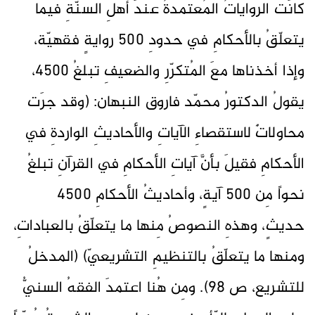
كانَت الرواياتُ المُعتمدةُ عندَ أهلِ السنّةِ فيما
يتعلّقُ بالأحكامِ في حدودِ 500 روايةٍ فقهيّة،
وإذا أخذناها معَ المُتكرّرِ والضعيفِ تبلغُ 4500،
يقولُ الدكتورُ محمّد فاروق النبهان: (وقد جرَت
محاولاتٌ لاستقصاءِ الآياتِ والأحاديثِ الواردةِ في
الأحكامِ فقيلَ بأنَّ آياتِ الأحكامِ في القرآنِ تبلغُ
نحواً مِن 500 آيةٍ، وأحاديثُ الأحكامِ 4500
حديثٍ، وهذهِ النصوصُ مِنها ما يتعلّقُ بالعباداتِ،
ومنها ما يتعلّقُ بالتنظيمِ التشريعيّ) (المدخلُ
للتشريع، ص 98). ومِن هُنا اعتمدَ الفقهُ السنيُّ