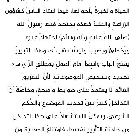
الحياةِ والخبرةُ بأحوالِها، فيما اعتادَ الناسُ كشؤونِ
الزراعةِ والطبِّ فهذهِ يجتهدُ فيها رسولُ الله
(صلّى اللهُ عليهِ وآله وسلّم) اجتهادَ غيرِه
ويُخطئُ ويصيبُ وليسَت شرعاً»، وهذا التبريرُ
يفتحُ البابَ واسِعاً أمامَ العملِ بمُطلقِ الرّأي في
تحديدِ وتشخيصِ الموضوعاتِ، لأنَّ التفريقَ
القائمَ لا يعتمدُ على ضوابطَ واضحةٍ، وخاصّةً أنَّ
التداخلَ كبيرٌ بينَ تحديدِ الموضوعِ والحُكمِ
الشرعي، ويمكنُ الاستشهادُ على هذا التداخلِ
مِن حادثةِ التأبيرِ نفسِها، فامتناعُ الصحابةِ مِن