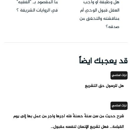
هل وظيفة أو واجب
ما المقصود بـ "الفقيه"
العقل قبول الوحي أم
في الروايات الشريفة ؟
مناقشته والتحقق من
صدقه؟
قد يعجبك ايضاً
تراث اسلامي
هل للرسول حق التشريع
تراث اسلامي
شرح حديث من سن سنةً حسنةً فله أجرها وأجر من عمل بها إلى يوم
القيامة... فهل تشريع الإنسان لنفسه مقبول...