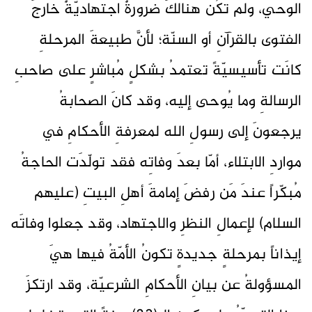
الوحي، ولم تكُن هنالكَ ضرورةٌ اجتهاديّةٌ خارجَ
الفتوى بالقرآنِ أو السنّة؛ لأنَّ طبيعةَ المرحلةِ
كانَت تأسيسيّةً تعتمدُ بشكلٍ مُباشرٍ على صاحبِ
الرسالةِ وما يُوحى إليه، وقد كانَ الصحابةُ
يرجعونَ إلى رسولِ الله لمعرفةِ الأحكامِ في
مواردِ الابتلاء، أمّا بعدَ وفاتِه فقد تولّدَت الحاجةُ
مُبكّراً عندَ مَن رفضَ إمامةَ أهلِ البيتِ (عليهم
السلام) لإعمالِ النظرِ والاجتهاد، وقد جعلوا وفاتَه
إيذاناً بمرحلةٍ جديدةٍ تكونُ الأمّةُ فيها هيَ
المسؤولةُ عن بيانِ الأحكامِ الشرعيّة، وقد ارتكزَ