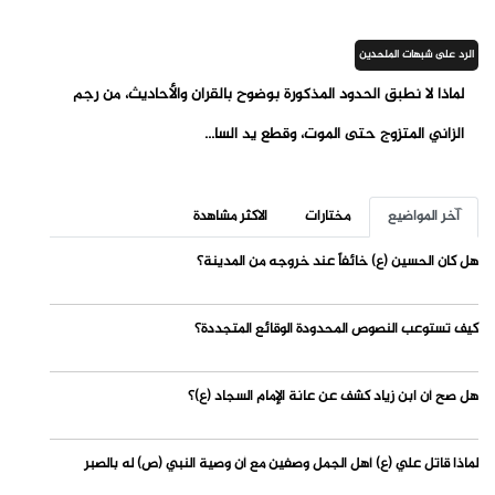
الرد على شبهات الملحدين
لماذا لا نطبق الحدود المذكورة بوضوح بالقران والأحاديث، من رجم
الزاني المتزوج حتى الموت، وقطع يد السا...
آخر المواضيع
مختارات
الاكثر مشاهدة
هل كان الحسين (ع) خائفاً عند خروجه من المدينة؟
كيف تستوعب النصوص المحدودة الوقائع المتجددة؟
هل صح أن ابن زياد كشف عن عانة الإمام السجاد (ع)؟
لماذا قاتل علي (ع) أهل الجمل وصفين مع أن وصية النبي (ص) له بالصبر