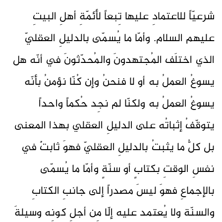
شرعيّاً للاعتمادِ عليها تِبعاً لأئمّةِ أهلِ البيتِ
عليهم السلام. وأمّا ما يُسمّى بالدليلِ العقليّ
الذي اختلَف المُجتهدونَ والمُحدّثونَ في أنّه هل
يسوغُ العملُ به أو لا فنحنُ وإن كُنّا نؤمنُ بأنّه
يسوغُ العملُ به ولكنّا لم نجِد حُكماً واحداً
يتوقّفُ إثباتُه على الدليلِ العقلي بهذا المعنى
بل كلُّ ما يثبتُ بالدليلِ العقليّ فهوَ ثابتٌ في
نفسِ الوقتِ بكتابٍ أو سنّةٍ وأمّا ما يُسمّى
بالإجماعِ فهوَ ليسَ مصدراً إلى جانبِ الكتابِ
والسنّة ولا يُعتمد عليه إلّا مِن أجلِ كونِه وسيلةَ