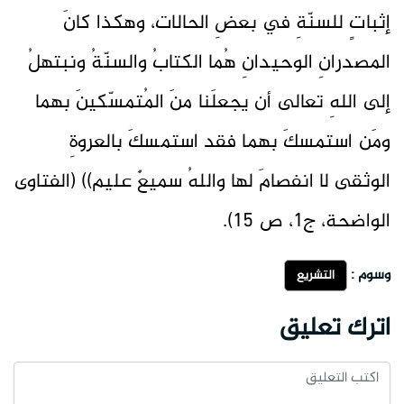
إثباتٍ للسنّةِ في بعضِ الحالات، وهكذا كانَ
المصدرانِ الوحيدانِ هُما الكتابُ والسنّةُ ونبتهلُ
إلى اللهِ تعالى أن يجعلَنا منَ المُتمسّكينَ بهما
ومَن استمسكَ بهما فقد استمسكَ بالعروةِ
الوثقى لا انفصامَ لها واللهُ سميعٌ عليم)) (الفتاوى
الواضحة، ج1، ص 15).
وسوم :
التشريع
اترك تعليق