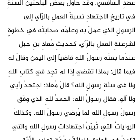
عهدِ الشافعي. وقد حاولَ بعضُ الباحثينَ السنّةِ
في تاريخِ الاجتهادِ نسبةَ العملِ بالرّأي إلى
الرسولِ الذي عملَ به وعلّمَه صحابتَه في خطوةٍ
لشرعنةِ العملِ بالرّأي، كحديثِ مُعاذٍ بنِ جبل
عندَما بعثَه رسولُ اللهِ قاضياً إلى اليمنِ وقالَ له
فيما قال: بماذا تقضي إذا لم تجِد في كتابِ اللهِ
ولا في سنّةِ رسولِ الله؟ قالَ مُعاذ: اجتهدُ رأيي
ولا آلو، فقالَ رسولُ الله: الحمدُ للهِ الذي وفّقَ
رسولَ رسولِ الله لِما يُرضي رسولَ الله. وكذلكَ
الرواياتُ التي تُبيّنُ اجتهاداتِ رسولِ اللهِ والتي