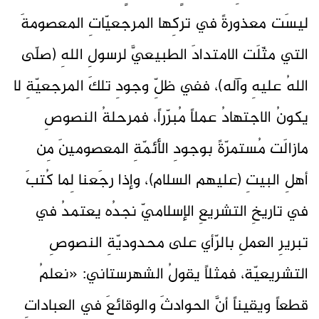
ليسَت معذورةً في تركِها المرجعيّاتِ المعصومةَ
التي مثّلَت الامتدادَ الطبيعيَّ لرسولِ اللهِ (صلّى
اللهُ عليهِ وآله)، ففي ظلِّ وجودِ تلكَ المرجعيّةِ لا
يكونُ الاجتهادُ عملاً مُبرّراً، فمرحلةُ النصوصِ
مازالَت مُستمرّةً بوجودِ الأئمّةِ المعصومينَ مِن
أهلِ البيتِ (عليهم السلام)، وإذا رجَعنا لِما كُتبَ
في تاريخِ التشريعِ الإسلاميّ نجدُه يعتمدُ في
تبريرِ العملِ بالرّأي على محدوديّةِ النصوصِ
التشريعيّة، فمثلاً يقولُ الشهرستاني: «نعلمُ
قطعاً ويقيناً أنَّ الحوادثَ والوقائعَ في العباداتِ