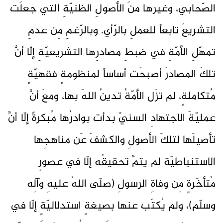
الصّحابي، وغيرها منَ الأصولِ الظنيّةِ التي جعلَت
التشريعَ تابعاً للعملِ بالرّأي. وبالرّغمِ مِن عدمِ
تمهّلِ الأمّةِ في ضبطِ مصادرِها التشريعيّةِ إلّا أنَّ
تلكَ المصادرَ أصبحَت أساساً لمنظومةٍ فقهيّةٍ
مُتكاملةٍ، لم تزَل الأمّةُ تدينُ اللهَ بها، ومعَ أنَّ
عمليّةَ الاجتهادِ السنيّ بدأت بوادرُها مُبكرةً إلّا أنَّ
تأصيلَها لتلكَ الأصولِ والكشفَ عَن مناهجِها
الاستنباطيّة لم يتمَّ تحقيقُه إلّا في عصورٍ
مُتأخّرةٍ مِن وفاةِ الرسولِ (صلّى اللهُ عليهِ وآلِه
وسلّم)، ولم يُكتَب عنها بصيغةٍ استدلاليّةٍ إلّا في