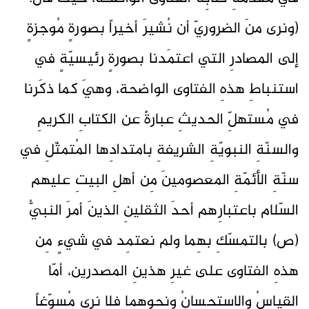
(ونرى منَ الضروريّ أن نُشيرَ أخيراً بصورةٍ مُوجزةٍ
إلى المصادرِ التي اعتمَدنا بصورةٍ رئيسيّةٍ في
استنباطِ هذهِ الفتاوى الواضحة، وهيَ كما ذكَرنا
في مُستهلِّ الحديثِ عبارةٌ عن الكتابِ الكريمِ
والسنّةِ النبويّةِ الشريفةِ بامتدادِها المُتمثّلِ في
سنّةِ الأئمّةِ المعصومينَ مِن أهلِ البيتِ عليهم
السّلام باعتبارِهم أحدَ الثقلينِ الذينَ أمرَ النبيُّ
(ص) بالتمسّكِ بهِما ولم نعتمِد في شيءٍ مِن
هذهِ الفتاوى على غيرِ هذينِ المصدرين، أمّا
القياسُ والاستحسانُ ونحوهما فلا نرى مُسوّغاً