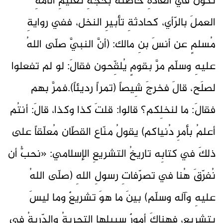
تكونُ في العادةِ خاطئةً بحُجّةِ تعليمِ الأمّةِ
العملَ بالرّأي، كحادثةِ تأبيرِ النخل، ففي روايةِ
مُسلمٍ عن أنسَ بنِ مالك: (أنَّ النبيَّ صلّى اللهُ
عليهِ وسلّم مرَّ بقومٍ يُلقِّحون فقالَ: لو لم تفعلوا
لصلَح، قالَ فخرجَ شِيصاً (تمراً رديئاً).فمرَّ بهم
فقالَ: ما لنخلِكم؟ قالوا: قلتَ كذا وكذا، قالَ: أنتُم
أعلمُ بأمرِ دُنياكم) يقولُ منّاع القطّان مُعلّقاً على
ذلكَ في كتابِه تاريخُ التشريعِ الإسلامي: «نحبُّ أن
نُفرّقَ هُنا في تصرّفاتِ رسولِ اللهِ (صلّى اللهُ
عليهِ وآله وسلّم) بينَ ما هوَ تشريعٌ وما ليسَ
بتشريع، فهناكَ أمورٌ سبيلها التجربةُ والدِّربةُ في