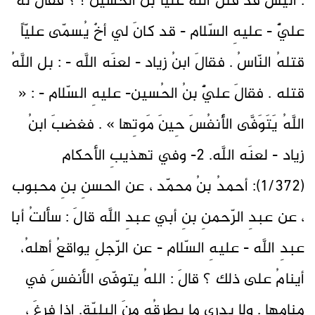
: أليسَ قد قتلَ اللَّهُ عليّاً بنَ الحُسين ! ؟ فقالَ له
عليٌّ - عليهِ السّلام - قد كانَ لي أخٌ يُسمّى عليّاً
قتلهُ النّاسُ . فقالَ ابنُ زياد - لعنَه اللَّه - : بل اللَّهُ
قتله . فقالَ عليٌّ بنُ الحُسين- عليهِ السّلام - : «
اللَّهُ يَتَوَفَّى الأَنفُسَ حِينَ مَوتِها » . فغضبَ ابنُ
زياد - لعنَه اللَّه. 2- وفي تهذيبِ الأحكام
(1/372): أحمدُ بنُ محمّد ، عن الحسنِ بنِ محبوب
، عن عبدِ الرّحمنِ بنِ أبي عبدِ اللَّه قالَ : سألتُ أبا
عبدِ اللَّه - عليهِ السّلام - عن الرّجلِ يواقعُ أهلهُ،
أينامُ على ذلك ؟ قالَ : اللهُ يتوفّى الأنفسَ في
منامِها . ولا يدري ما يطرقُه منَ البليّةِ. إذا فرغَ ،