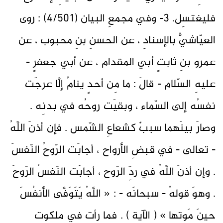
فليغتسِل. 3- وفي مجمعِ البيان (4/501) : روى
العيّاشيُّ بالإسنادِ ، عن الحسنِ بنِ محبوب ، عن
عمرو بنِ ثابتٍ أبي المقدام ، عن أبي جعفرٍ -
عليهِ السّلام - قالَ : ما مِن أحدٍ ينامُ إلَّا عرجَت
نفسُه إلى السّماء ، وبقيَت روحُه في بدنِه .
وصارَ بينَهما سببٌ كشعاعِ الشّمس . فإن أذنَ اللَّهُ
- تعالى - في قبضِ الأرواح ، أجابَت الرّوحُ النّفسَ
. وإن أذنَ اللَّهُ في ردِّ الرّوح ، أجابَت النّفسُ الرّوحَ
. وهوَ قولهُ - سبحانَه - : « اللَّهُ يَتَوَفَّى الأَنفُسَ
حِينَ مَوتِها » ( الآية ) . فما رأت في ملكوتِ