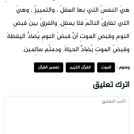
هيَ النفسُ التي بها العقلُ ، والتمييزُ ، وهيَ
التي تفارقُ النائمَ فلا يعقِل. والفرقُ بينَ قبضِ
النومِ وقبضِ الموتِ أنَّ قبضَ النومِ يُضادُّ اليقظةَ
وقبضُ الموتِ يُضادُّ الحياةَ. ودمتُم سالِمين.
وسوم :
الموت
القرآن الكريم
تفسير القرآن
اترك تعليق