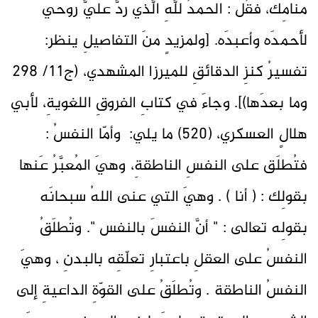
منامِك، فقُل : الحمدُ للَّهِ الَّذي ردَّ عليَّ روحي
لأحمدَه وأعبدَه. [ولمزيدٍ منَ التفاصيلِ ينظر:
تفسيرُ كنزِ الدقائقِ للميرزا المشهدي، (ج11/ 298
وما بعدَها)]. وجاءَ في كتابِ الفروقِ اللغويةِ، لأبي
هلالٍ العسكري، (520) ما يلي: وأمّا النفسُ :
فتُطلَق على النفسِ الناطقةِ، وهيَ المُعبَّرُ عَنها
بقولِك : ( أنا ) . وهيَ التي عنى اللهُ سبحانَه
بقولِه تعالى : " أنَّ النفسَ بالنفس ". وتُطلَقُ
النفسُ على العقلِ باعتبارِ تعلّقِه بالبدنِ ، وهيَ
النفسُ الناطقة . وتُطلَقُ على القوّةِ الداعيةِ إلى