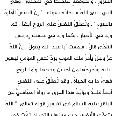
الشرورِ ، والموقعةِ صاحبَها في المحذور . وهيَ
التي عنى اللهُ سبحانَه بقولِه : " إنَّ النفسَ لأمّارةٌ
بالسوءِ " . وتُطلَقُ النفسُ على الروحِ أيضاً ، كما
وردَ في الأخبارِ ، وكما وردَ في حسنةِ إدريس
القُمّي قالَ : سمعتُ أبا عبدِ الله يقولُ : إنَّ اللهَ
عزَّ وجلَّ يأمرُ ملكَ الموتِ بردِّ نفسِ المؤمنِ ليهونَ
عليهِ ويُخرجَها مِن أحسنِ وجهِها. وأمّا الروحُ :
فهيَ ما بهِ الحياةُ . وقد تُطلَقُ على النفسِ
أيضاً.قلتُ: ويؤيّدُ هذا الفرقَ ما رواهُ العيّاشيُّ عن
الباقرِ عليهِ السلام في تفسيرِ قولِه تعالى: " اللهُ
يتوفّى الأنفسَ حينَ موتِها والتي لم تمُت في