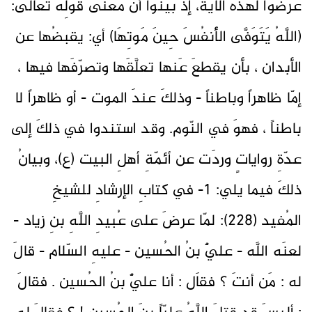
عرضوا لهذه الآية، إذ بيّنوا أنّ معنى قولِه تعالى:
(اللَّهُ يَتَوَفَّى الأَنفُسَ حِينَ مَوتِهَا) أي: يقبضُها عن
الأبدان ، بأن يقطعَ عَنها تعلَّقَها وتصرّفَها فيها ،
إمّا ظاهراً وباطناً - وذلكَ عندَ الموت - أو ظاهراً لا
باطناً ، فهوَ في النّوم. وقد استندوا في ذلكَ إلى
عدّةِ رواياتٍ وردَت عن أئمّةِ أهلِ البيت (ع)، وبيانُ
ذلكَ فيما يلي: 1- في كتابِ الإرشادِ للشيخِ
المُفيد (228): لمّا عرضَ على عُبيدِ اللَّهِ بنِ زياد -
لعنَه اللَّه - عليٌّ بنُ الحُسين - عليهِ السّلام - قالَ
له : مَن أنتَ ؟ فقاَل : أنا عليٌّ بنُ الحُسين . فقالَ