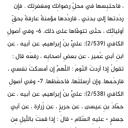
، فاحتبِسها في محلِّ رضوانِك ومغفرتِك . فإن
ردَدتها إلى بدني ، فاردُدها مؤمنةً عارفةً بحقِّ
أوليائِك ، حتّى تتوفّاها على ذلك. 6- وفي أصولِ
الكافي (2/539): عليٌّ بنُ إبراهيم، عن أبيه ، عن
ابنِ أبي عُمير ، عن بعضِ أصحابِه ، رفعَه قال :
تقولُ إذا أردتَ النّومَ : اللَّهمَّ إن أمسكتَ نفسي ،
فارحَمها. وإن أرسلتَها، فاحفَظها. 7- وفي أصولِ
الكافي (2/538): عليٌّ بنُ إبراهيم، عن أبيه ، عن
حمّادَ بنِ عيسى ، عن حريزٍ ، عن زُرارة ، عن أبي
جعفرٍ - عليهِ السّلام - قالَ : إذا قمتَ باللَّيلِ مِن