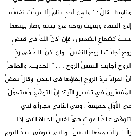
منامِها . قالَ : " ما مِن أحدٍ ينامُ إلّا عرجَت نفسُه
إلى السماءِ وبقيَت روحُه في بدنِه وصارَ بينَهما
سببٌ كشعاعِ الشمس ، فإن أذنَ اللهُ في قبضِ
روحِ أجابَت الروحُ النفسَ . وإن أذنَ اللهُ في ردِّ
الروحِ أجابَت النفسُ الروح . . . " الحديث. والظاهرُ
أنَّ المرادَ بردِّ الروحِ إبقاؤها في البدنِ. وقالَ بعضُ
المُفسّرينَ في تفسيرِ الآية: إنَّ التوفّيَ مُستعمَلٌ
في الأوّلِ حقيقةً ، وفي الثاني مجازاً.والتي
تتوفّى عندَ الموتِ هيَ نفسُ الحياة ِالتي إذا
زالَت زالَت معَها النفسُ ، والتي تتوفّى عندَ النومِ