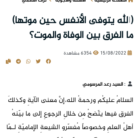
الصفحة الرئيسية
الأسئلة والأجوبة
تراث اسلامي
(الله يتوفى الأنفس حين موتها)
ما الفرق بين الوفاة والموت؟
15/08/2022
6354 مشاهدة
:
السيد رعد المرسومي
السلامُ عليكُم ورحمةُ الله،إنَّ معنى الآيةِ وكذلكَ
الفرق فيها يتّضحُ مِن خلالِ الرجوعِ إلى ما بيّنهُ
أهلُ العلمِ وخصوصاً مُفسّرو الشيعةِ الإماميّةِ لـمّا