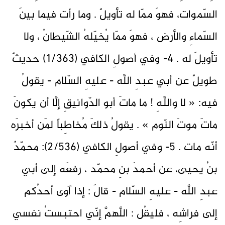
السّموات، فهوَ ممّا له تأويلٌ . وما رأت فيما بينَ
السّماءِ والأرض ، فهوَ ممّا يُخيّلهُ الشّيطانُ ، ولا
تأويلَ له . 4- وفي أصولِ الكافي (1/363) حديثٌ
طويلٌ عن أبي عبدِ اللَّه - عليهِ السّلام - يقولُ
فيه: « لا واللَّهِ ! ما ماتَ أبو الدّوانيقِ إلَّا أن يكونَ
ماتَ موتَ النّوم » . يقولُ ذلكَ مُخاطِباً لمَن أخبرَه
أنّه مات . 5- وفي أصولِ الكافي (2/536): محمّدٌ
بنُ يحيى، عن أحمدَ بنِ محمّد ، رفعَه إلى أبي
عبدِ اللَّه - عليهِ السّلام - قالَ : إذا آوى أحدُكم
إلى فراشِه ، فليقُل : اللَّهمَّ إنّي احتبستُ نفسي