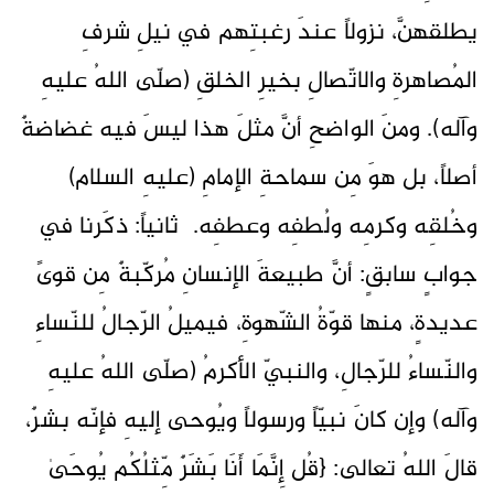
يطلقهنَّ، نزولاً عندَ رغبتِهم في نيلِ شرفِ
المُصاهرةِ والاتّصالِ بخيرِ الخلقِ (صلّى اللهُ عليهِ
وآله). ومنَ الواضحِ أنَّ مثلَ هذا ليسَ فيه غضاضةٌ
أصلاً، بل هوَ مِن سماحةِ الإمامِ (عليهِ السلام)
وخُلقِه وكرمِه ولُطفِه وعطفِه. ثانياً: ذكَرنا في
جوابٍ سابقٍ: أنَّ طبيعةَ الإنسانِ مُركّبةٌ مِن قوىً
عديدةٍ، منها قوّةُ الشّهوةِ، فيميلُ الرّجالُ للنّساءِ
والنّساءُ للرّجالِ، والنبيّ الأكرمُ (صلّى اللهُ عليهِ
وآله) وإن كانَ نبيّاً ورسولاً ويُوحى إليهِ فإنّه بشرٌ،
قالَ اللهُ تعالى: {قُل إِنَّمَا أَنَا بَشَرٌ مِّثلُكُم يُوحَىٰ