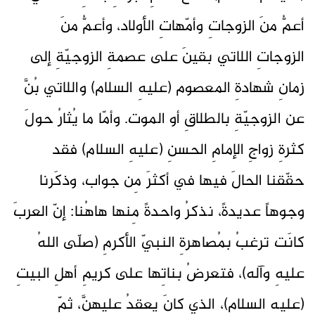
أعمُّ منَ الزوجاتِ وأمّهاتِ الأولاد، وأعمُّ منَ
الزوجاتِ اللاتي بقينَ على عصمةِ الزوجيّةِ إلى
زمانِ شهادةِ المعصوم (عليهِ السلام) واللاتي بُنَّ
عن الزوجيّةِ بالطلاقِ أو الموت. وأمّا ما يُثارُ حولَ
كثرةِ زواجِ الإمامِ الحسنِ (عليهِ السلام) فقد
حقّقنا الحالَ فيها في أكثرَ مِن جواب، وذكَرنا
وجوهاً عديدةً، نذكرُ واحدةً مِنها هاهُنا: إنّ العربَ
كانَت ترغبُ بمُصاهرةِ النبيّ الأكرمِ (صلّى اللهُ
عليهِ وآله)، فتعرضُ بناتِها على كريمِ أهلِ البيتِ
(عليهِ السلام)، الذي كانَ يعقدُ عليهنَّ، ثمّ