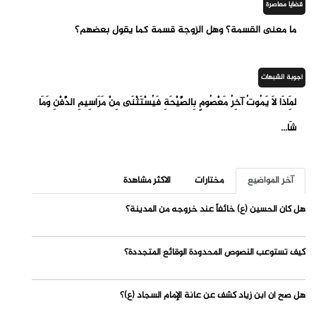
قضايا معاصرة
ما معنى القسمة؟ وهل الزوجة قسمة كما يقول بعضهم؟
أجوبة الشبهات
لِمَاذَا لَا يَمُوتُ آخِرُ مَعْصُومٍ بِالصَّيْحَةِ فَيُسْتَثْنَى مِنْ مَرَاسِيمِ الدَّفْنِ وَمَا
شَا...
آخر المواضيع
مختارات
الاكثر مشاهدة
هل كان الحسين (ع) خائفاً عند خروجه من المدينة؟
كيف تستوعب النصوص المحدودة الوقائع المتجددة؟
هل صح أن ابن زياد كشف عن عانة الإمام السجاد (ع)؟