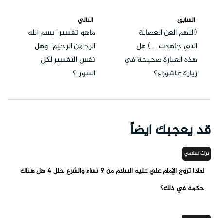
السابق
التالي
(اللهم العن العصابة
ماهو تفسير "بسم الله
التي جاهدت... ) هل
الرحمن الرحيم" وهل
هذه العبارة صحيحة في
نفس التفسير لكل
زيارة عاشوراء؟
السور ؟
قد يعجبك ايضاً
تراث اسلامي
لماذا تزوج الإمام علي عليه السلام من 9 نساء والشرع حلل 4 هل هناك
حكمة في ذلك؟