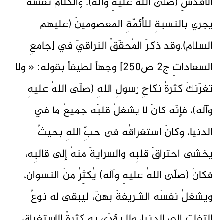
الأقدسِ (صلّى اللهُ عليهِ وآله). والكلامُ نفسُه
يجري بالنسبةِ للأئمّةِ المعصومينَ (عليهم
السلام).وقد ذكرَ المُحقّقُ النراقيّ في [جامعِ
السعاداتِ ج2 ص250] وجهاً لطيفاً بقوله: « ولا
تغرّنكَ كثرةُ نكاحِ رسولِ اللهِ (صلّى اللهُ عليهِ
وآله)، فإنّه كانَ لا يشغلُ قلبَه جميعُ ما في
الدنيا، وكانَ استغراقُه في حبِّ اللهِ بحيثُ
يخشى احتراقَ قلبِه والسرايةَ منهُ إلى قالبِه،
فكانَ (صلّى اللهُ عليهِ وآله) يُكثِرُ منَ النسوان،
ويشغلُ نفسَه الشريفةَ بهنّ، ليبقى له نوعُ
التفاتٍ إلى الدنيا، ولا يؤدّي به كثرةُ الاستغراقِ