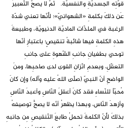
قوّتِه الجسديّةِ والنفسيّة. ثمّ لا يصحّ التّعبيرُ
عَن ذلكَ بكلمةِ «الشهوانيّ»؛ لأنّها تعني شدّة
الرغبة في الملذّات الماديّة الدنيويّة، وطبيعةَ
هذهِ الكلمةِ فيها شائبةُ تنقيصٍ؛ باعتبارِ أنّها
توحي بطغيانِ جانبِ الشّهوةِ على جانبِ
التعقّلِ، وبعدمِ اتّزانِ القوى لدى صاحبِها، ومنَ
الواضحِ أنّ النبيّ (صلّى اللهُ عليه وآله) وإن كانَ
مُحبّاً للنّساءِ فقد كانَ أعقلَ النّاسِ وأعبدَ النّاسِ
وأزهدَ النّاس، وبهذا يظهرُ أنّه لا يصحُّ توصيفهُ
بذلكَ لأنّ الكلمةَ تحملُ طابعَ التّنقيصِ مِن جانبهِ