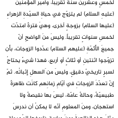
لخمسٍ وعشرينَ سنةً تقريباً، وأميرُ المؤمنينَ
(عليهِ السلام) لم يتزوّج في حياةِ السيّدةِ الزهراءِ
(عليها السلام) بزوجةٍ أخرى، وهيَ فترةٌ امتدّت
لخمسِ سنواتٍ تقريباً. وليسَ منَ الواضحِ أنّ
جميعَ الأئمّةِ (عليهم السلام) عدّدوا الزوجات، بأن
تزوّجوا اثنتينِ أو ثلاثٍ أو أربع، فهذا شيءٌ يحتاجُ
لسبرٍ تاريخيّ دقيقٍ، وليسَ من َالسهلِ إثباتُه. ثمّ
إنّ تعدّدَ الزوجاتِ في أيّامِ زمانِهم كانَت ظاهرةً
طبيعيّةً، وحالةً عامّة، ليسَ بها نقيصةٌ ولا
استهجان، ومنَ المعلومِ أنّه لا يمكنُ أن ندرسَ