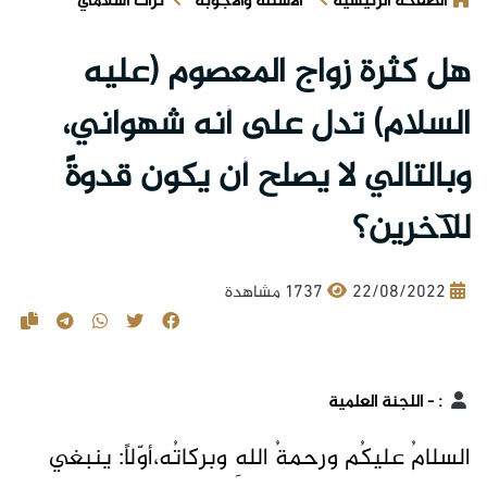
الصفحة الرئيسية
الأسئلة والأجوبة
تراث اسلامي
هل كثرة زواج المعصوم (عليه
السلام) تدل على أنه شهواني،
وبالتالي لا يصلح أن يكون قدوةً
للآخرين؟
22/08/2022
1737 مشاهدة
:
- اللجنة العلمية
السلامُ عليكُم ورحمةُ اللهِ وبركاتُه،أوّلاً: ينبغي