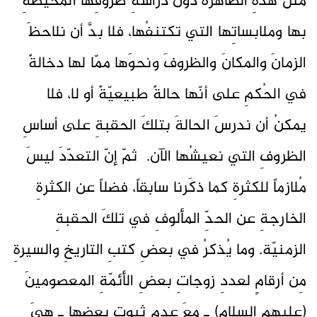
مثلَ هذهِ الظاهرةَ دونَ دراسةِ ظروفِها المُحيطةِ
بها وملابساتِها التي تكتنفُها، فلا بدَّ أن نلاحظَ
الزمانَ والمكانَ والظروفَ ونحوَها ممّا لها دخالةٌ
في الحُكمِ على أنّها حالةٌ طبيعيّةٌ أو لا، فلا
يمكنُ أن ندرسَ الحالةَ بتلكَ الحقبةِ على أساسِ
الظروفِ التي نعيشُها الآن. ثمّ إنّ التعدّدَ ليسَ
مُلازماً للكثرةِ كما ذكَرنا سابقاً، فضلاً عن الكثرةِ
الخارجةِ عن الحدِّ المألوفِ في تلكَ الحقبةِ
الزمنيّة. وما يُذكرُ في بعضِ كتبِ التاريخِ والسيرةِ
مِن أرقامٍ لعددِ زوجاتِ بعضِ الأئمّةِ المعصومينَ
(عليهم السلام) ـ معَ عدمِ ثبوتِ بعضِها ـ هيَ