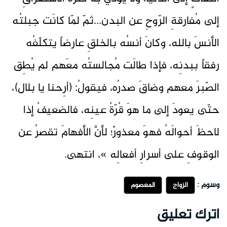
إلى مُفارقةِ الرّوحِ عن البدن...ثمّ لمّا كانَت جبلتُه
الأنسَ بالله، وكانَ أنسُه بالخلقِ عارضاً يتكلّفُه
رفقاً ببدنِه، فإذا طالَت مُجالستُه معَهم لم يُطِق
الصّبرَ معهم وضاقَ صدرُه، فيقولُ: (أرِحنا يا بلال)،
حتّى يعودَ إلى ما هوَ قُرّةُ عينِه، فالضعيفُ إذا
لاحظَ أحوالَهُ فهوَ معذورٌ؛ لأنَّ الأفهامَ تقصرُ عن
الوقوفِ على أسرارِ أفعالِه »، انتهى.
وسوم :
الزواج
المعصوم
اترك تعليق