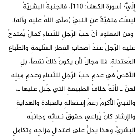
إِلَيَّ} [سورة الكهفُ: 110]، فالجنبةُ البشريّةُ
ليسَت منفيّةً عنِ النبيّ (صلّى اللهُ عليه وآله).
ومنَ المعلومِ أنّ حبَّ الرّجلِ للنّساءِ كمالٌ يُمتدَحُ
عليه الرّجلُ عندَ أصحابِ الفِطرِ السّليمةِ والطّباعِ
المُعتدلةِ، فلا مجالَ لأن يكونَ ذلكَ نقصاً، بلِ
النّقصُ في عدمِ حبّ الرّجلِ للنّساءِ وعدمِ ميلِه
لهنَّ ـ لأنّهُ خلافُ الطبيعةِ التي جُبلَ عليها ـ،
والنبيّ الأكرمُ رغمَ إشتغالهِ بالعبادةِ والهدايةِ
والإرشادِ كانَ يُراعي حقوقَ نسائِه وجانبَه
البشريَّ، وهذا يدلُّ على اعتدالِ مزاجِه وتكاملِ