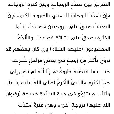
التفريقُ بينَ تعدّدِ الزوجاتِ، وبينَ كثرةِ الزوجات،
فإنَّ تعدّدَ الزوجاتِ لا يعني بالضرورةِ الكثرةَ، فإنّ
التعدّدَ يصدقُ على الزوجتينِ فصاعداً، بينَما
الكثرةُ يصدقُ على الثلاثةِ فصاعداً. والأئمّةُ
المعصومونَ (عليهم السلام) وإن كانَ بعضُهم قد
تزوّجَ بأكثرَ مِن زوجةٍ في بعضِ مراحلِ عُمرِهم
حسبَ ما اقتضَتهُ ظروفُهم، إلّا أنّهُ لم يصِل إلى
حدِّ الكثرة. فالنبيُّ الأكرمُ (صلّى اللهُ عليهِ وآله) ـ
مثلاً ـ لم يتزوَّج في حياةِ السيّدةِ خديجة (رضوانُ
اللهِ عليها) بزوجةٍ أخرى، وهيَ فترةٌ امتدَّت