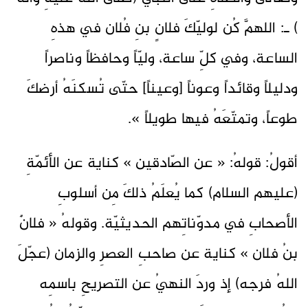
) ـ: اللهمَّ كُن لوليّكَ فلانٍ بنِ فُلان في هذهِ
الساعة، وفي كلِّ ساعة، وليّاً وحافظاً وناصراً
ودليلاً وقائداً وعوناً [وعيناً] حتّى تُسكنَهُ أرضكَ
طوعاً، وتمتّعَهُ فيها طويلاً ».
أقولُ: قولهُ: « عن الصّادقين » كناية عن الأئمّةِ
(عليهم السلام) كما يُعلَمُ ذلكَ مِن أسلوبِ
الأصحابِ في مدوّناتِهم الحديثيّة. وقولهُ « فلانٌ
بنُ فلان » كناية عن صاحبِ العصرِ والزمان (عجّلَ
اللهُ فرجه) إذ وردَ النهيُ عن التصريحِ باسمِه