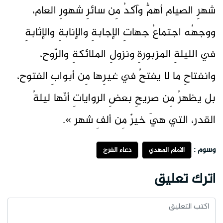
شهرِ الصيام أهمُّ وآكدُ مِن سائرِ شهورِ العام،
ووجهُه اجتماعُ جهاتِ الإجابةِ والإنابةِ والإثابةِ
في الليلةِ المزبورةِ ونزولِ الملائكةِ والرّوح،
وانفتاحِ ما لا يفتحُ في غيرِها مِن أبوابِ الفتوح،
بل يظهرُ مِن صريحِ بعضِ الرواياتِ أنّها ليلةُ
القدر، التي هيَ خيرٌ مِن ألفِ شهر ».
وسوم :
الامام المهدي
دعاء الفرج
اترك تعليق