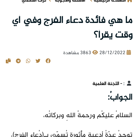
الصفحة الرئيسية
الأسئلة والأجوبة
تراث اسلامي
ما هي فائدة دعاء الفرج وفي أي
وقت يقرأ؟
28/12/2022
3863 مشاهدة
:
- اللجنة العلمية
الجوابُ:
السلامُ عليكُم ورحمةُ اللهِ وبركاتُه،
توجدُ عدّةُ أدعيةٍ مأثورةٍ تُسمّى بـ(دُعاءِ الفرج)،