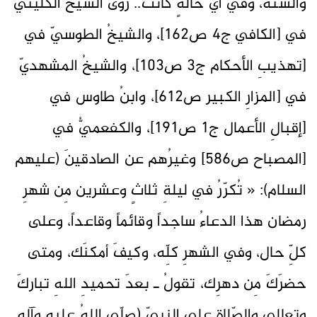
والسنة، وفي أيّ حالةٍ كانَت.. روى الشيخُ الكُلينيّ
في [الكافي ج4 ص162]، والشيخُ الطوسيّ في
[تهذيبِ الأحكام ج3 ص103]، والشيخُ المشهديّ
في [المزارِ الكبير ص612]، وابنُ طاوس في
[إقبالِ الأعمال ج1 ص191]، والكفعميُّ في
[المصباح ص586] وغيرُهم عن الصادقينَ (عليهم
السلام): « تُكرّرُ في ليلةِ ثلاثٍ وعشرين مِن شهرِ
رمضان هذا الدعاءُ ساجداً وقائماً وقاعداً، وعلى
كلِّ حال، وفي الشهرِ كلِّه، وكيفَ أمكنَك، ومتى
حضرَكَ مِن دهرِك، تقولُ ـ بعدَ تحميدِ اللهِ تباركَ
وتعالى والصّلاةِ على النبيّ (صلّى اللهُ عليهِ وآله