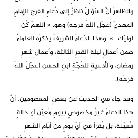
والظاهرُ أنَّ السّؤالَ ناظرٌ إلى دُعاءِ الفرج للإمامِ
المهديّ (عجّلَ اللهُ فرجَه) وهوَ: « اللهمَّ كُن
لوليّك.. ». وهذا الدّعاءُ الشريفُ يذكرُه العلماءُ
ضمنَ أعمالِ ليلةِ القدرِ الثالثة، وأعمالِ شهرِ
رمضان، والأدعيةِ للحُجّةِ ابنِ الحسن (عجّلَ اللهُ
فرجَه).
وقد جاءَ في الحديثِ عن بعضِ المعصومين: أنَّ
هذا الدعاءَ غيرُ مخصوصٍ بيومٍ مُعيّن أو حالةٍ
مُعيّنة، بل يُقرأ في أيّ يومٍ مِن أيّامِ الشهرِ