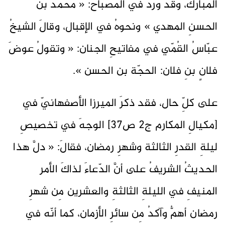
المُبارك، وقد وردَ في المصباح: « محمّدُ بنُ
الحسنِ المهدي » ونحوهُ في الإقبال، وقالَ الشيخُ
عبّاسُ القُمّي في مفاتيحِ الجنان: « وتقولُ عوضَ
فلانٍ بنِ فلان: الحجّة بن الحسن ».
على كلِّ حال، فقد ذكرَ الميرزا الأصفهانيّ في
[مكيالِ المكارم ج2 ص37] الوجهَ في تخصيصِ
ليلةِ القدرِ الثالثة وشهرِ رمضان، فقالَ: « دلَّ هذا
الحديثُ الشريفُ على أنَّ الدّعاءَ لذاكَ الأمر
المنيفِ في الليلةِ الثالثةِ والعشرين مِن شهرِ
رمضان أهمُّ وآكدُ مِن سائرِ الأزمان، كما أنّه في